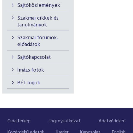
Sajtóközlemények
Szakmai cikkek és
tanulmányok
Szakmai fórumok,
előadások
Sajtókapcsolat
Imázs fotók
BÉT logók
Oldaltérkép
Jogi nyilatkozat
Adatvédelem
Közérdekű adatok
Karrier
Kapcsolat
English