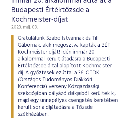
Immár 20. alkalommal adta át a
Budapesti Értéktőzsde a
Kochmeister-díjat
2023. máj. 09.
Gratulálunk Szabó Istvánnak és Till
Gábornak, akik megosztva kapták a BÉT
Kochmeister díját! Idén immár 20.
alkalommal került átadásra a Budapesti
Értéktőzsde által alapított Kochmeister-
díj. A győztesek ezúttal a 36. OTDK
(Országos Tudományos Diákköri
Konferencia) verseny Közgazdasági
szekciójában pályázó diákjaiból kerültek ki,
majd egy ünnepélyes csengetés keretében
került sor a díjátadásra a Tőzsde
székházában.