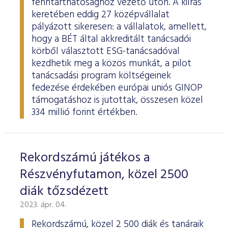
fenntarthatósághoz vezető úton. A kiírás
keretében eddig 27 középvállalat
pályázott sikeresen: a vállalatok, amellett,
hogy a BÉT által akkreditált tanácsadói
körből választott ESG-tanácsadóval
kezdhetik meg a közös munkát, a pilot
tanácsadási program költségeinek
fedezése érdekében európai uniós GINOP
támogatáshoz is jutottak, összesen közel
334 millió forint értékben.
Rekordszámú játékos a
Részvényfutamon, közel 2500
diák tőzsdézett
2023. ápr. 04.
Rekordszámú, közel 2 500 diák és tanáraik