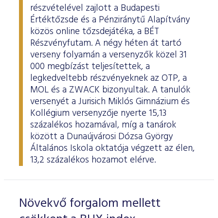
részvételével zajlott a Budapesti
Értéktőzsde és a Pénziránytű Alapítvány
közös online tőzsdejátéka, a BÉT
Részvényfutam. A négy héten át tartó
verseny folyamán a versenyzők közel 31
000 megbízást teljesítettek, a
legkedveltebb részvényeknek az OTP, a
MOL és a ZWACK bizonyultak. A tanulók
versenyét a Jurisich Miklós Gimnázium és
Kollégium versenyzője nyerte 15,13
százalékos hozamával, míg a tanárok
között a Dunaújvárosi Dózsa György
Általános Iskola oktatója végzett az élen,
13,2 százalékos hozamot elérve.
Növekvő forgalom mellett