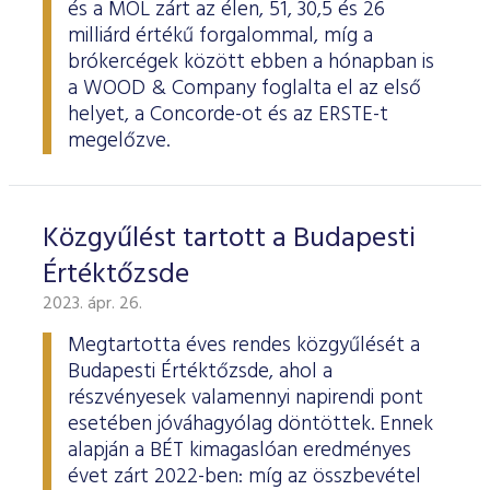
és a MOL zárt az élen, 51, 30,5 és 26
milliárd értékű forgalommal, míg a
brókercégek között ebben a hónapban is
a WOOD & Company foglalta el az első
helyet, a Concorde-ot és az ERSTE-t
megelőzve.
Közgyűlést tartott a Budapesti
Értéktőzsde
2023. ápr. 26.
Megtartotta éves rendes közgyűlését a
Budapesti Értéktőzsde, ahol a
részvényesek valamennyi napirendi pont
esetében jóváhagyólag döntöttek. Ennek
alapján a BÉT kimagaslóan eredményes
évet zárt 2022-ben: míg az összbevétel