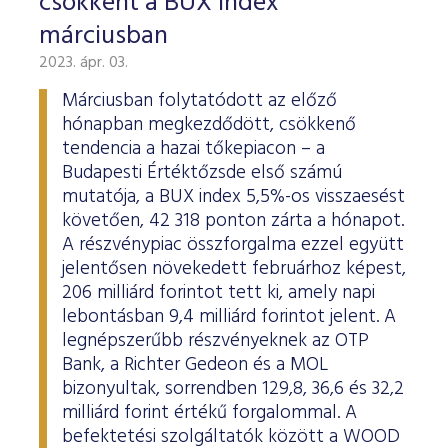
csökkent a BUX index
márciusban
2023. ápr. 03.
Márciusban folytatódott az előző
hónapban megkezdődött, csökkenő
tendencia a hazai tőkepiacon – a
Budapesti Értéktőzsde első számú
mutatója, a BUX index 5,5%-os visszaesést
követően, 42 318 ponton zárta a hónapot.
A részvénypiac összforgalma ezzel együtt
jelentősen növekedett februárhoz képest,
206 milliárd forintot tett ki, amely napi
lebontásban 9,4 milliárd forintot jelent. A
legnépszerűbb részvényeknek az OTP
Bank, a Richter Gedeon és a MOL
bizonyultak, sorrendben 129,8, 36,6 és 32,2
milliárd forint értékű forgalommal. A
befektetési szolgáltatók között a WOOD