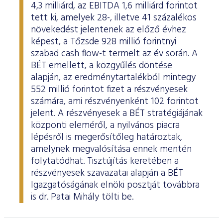
4,3 milliárd, az EBITDA 1,6 milliárd forintot
tett ki, amelyek 28-, illetve 41 százalékos
növekedést jelentenek az előző évhez
képest, a Tőzsde 928 millió forintnyi
szabad cash flow-t termelt az év során. A
BÉT emellett, a közgyűlés döntése
alapján, az eredménytartalékból mintegy
552 millió forintot fizet a részvényesek
számára, ami részvényenként 102 forintot
jelent. A részvényesek a BÉT stratégiájának
központi eleméről, a nyilvános piacra
lépésről is megerősítőleg határoztak,
amelynek megvalósítása ennek mentén
folytatódhat. Tisztújítás keretében a
részvényesek szavazatai alapján a BÉT
Igazgatóságának elnöki posztját továbbra
is dr. Patai Mihály tölti be.