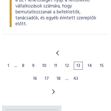
a BÉT lehetőséget nyújt a feltörekvő
vállalkozások számára, hogy
bemutatkozzanak a befektetők,
tanácsadók, és egyéb érintett szereplők
előtt.
1
...
8
9
10
11
12
13
14
15
16
17
18
...
43