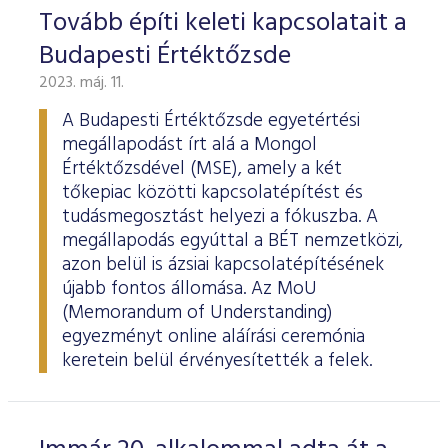
ESG Útmutató
Tovább építi keleti kapcsolatait a
Budapesti Értéktőzsde
2023. máj. 11.
A Budapesti Értéktőzsde egyetértési
megállapodást írt alá a Mongol
Értéktőzsdével (MSE), amely a két
tőkepiac közötti kapcsolatépítést és
tudásmegosztást helyezi a fókuszba. A
megállapodás egyúttal a BÉT nemzetközi,
azon belül is ázsiai kapcsolatépítésének
újabb fontos állomása. Az MoU
(Memorandum of Understanding)
egyezményt online aláírási ceremónia
keretein belül érvényesítették a felek.