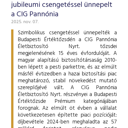
jubileumi csengetéssel ünnepelt
a CIG Pannónia
2025. nov. 07.
Szimbolikus csengetéssel ünnepelték a
Budapesti Értéktőzsdén a CIG Pannónia
Életbiztosító Nyrt. tőzsdei
megjelenésének 15 éves évfordulóját. A
magyar alapítású biztosítótársaság 2010-
ben lépett a pesti parkettre, és az elmúlt
másfél évtizedben a hazai biztosítási piac
meghatározó, stabil növekedést mutató
szereplőjévé vált.
A CIG Pannónia
Életbiztosító Nyrt. részvényei a Budapesti
Értéktőzsde Prémium kategóriájában
forognak. Az elmúlt öt évben a vállalat
következetesen építette piaci pozícióját:
díjbevétele 2024-ben meghaladta az 57