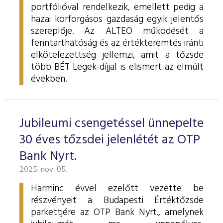
portfólióval rendelkezik, emellett pedig a
hazai körforgásos gazdaság egyik jelentős
szereplője. Az ALTEO működését a
fenntarthatóság és az értékteremtés iránti
elkötelezettség jellemzi, amit a tőzsde
több BÉT Legek-díjjal is elismert az elmúlt
években.
Jubileumi csengetéssel ünnepelte
30 éves tőzsdei jelenlétét az OTP
Bank Nyrt.
2025. nov. 05.
Harminc évvel ezelőtt vezette be
részvényeit a Budapesti Értéktőzsde
parkettjére az OTP Bank Nyrt., amelynek