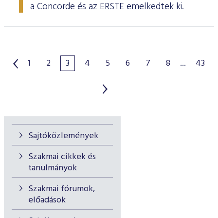
a Concorde és az ERSTE emelkedtek ki.
1
2
3
4
5
6
7
8
...
43
Sajtóközlemények
Szakmai cikkek és
tanulmányok
Szakmai fórumok,
előadások