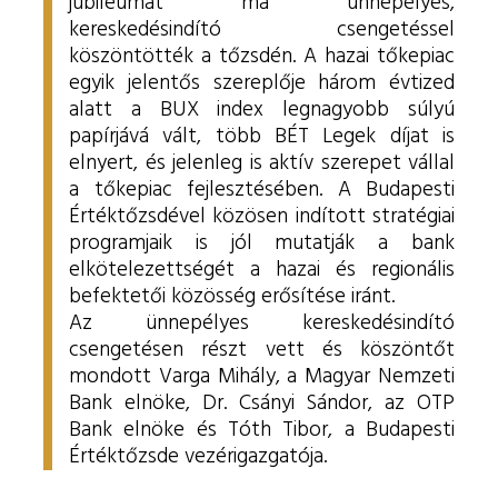
jubileumát ma ünnepélyes,
kereskedésindító csengetéssel
köszöntötték a tőzsdén. A hazai tőkepiac
egyik jelentős szereplője három évtized
alatt a BUX index legnagyobb súlyú
papírjává vált, több BÉT Legek díjat is
elnyert, és jelenleg is aktív szerepet vállal
a tőkepiac fejlesztésében. A Budapesti
Értéktőzsdével közösen indított stratégiai
programjaik is jól mutatják a bank
elkötelezettségét a hazai és regionális
befektetői közösség erősítése iránt.
Az ünnepélyes kereskedésindító
csengetésen részt vett és köszöntőt
mondott Varga Mihály, a Magyar Nemzeti
Bank elnöke, Dr. Csányi Sándor, az OTP
Bank elnöke és Tóth Tibor, a Budapesti
Értéktőzsde vezérigazgatója.