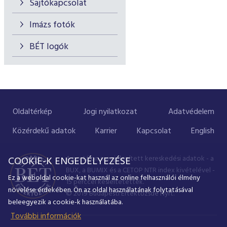
Sajtókapcsolat
Imázs fotók
BÉT logók
Oldaltérkép
Jogi nyilatkozat
Adatvédelem
Közérdekű adatok
Karrier
Kapcsolat
English
A portálon megjelenített kereskedési adatok - a
COOKIE-K ENGEDÉLYEZÉSE
BUX, a BUMIX és a CETOP NTR index kivételével -
Ez a weboldal cookie-kat használ az online felhasználói élmény
15 perccel késleltetettek.
növelése érdekében. Ön az oldal használatának folytatásával
© 2019 Budapesti Értéktőzsde Nyrt.
beleegyezik a cookie-k használatába.
További információk