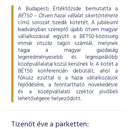
A Budapesti Értéktőzsde bemutatta a
BÉT50 – Ötven hazai vállalat sikertörténete
című sorozat tizedik kötetét. A jubileumi
kiadványban szereplő újabb ötven magyar
vállalkozással együtt a BÉT50-közösség
immár ötszáz tagot számlál, melynek
tagjai a magyar gazdaság
legeredményesebb és leginspirálóbb
középvállalatai közül kerülnek ki. A kötet a
BÉT50 konferencián debütált, ahol a
fókusz ezúttal is a hazai vállalkozások
fejlődésére, a fenntartható növekedésre
és a középvállalati szektor jövőbeli
lehetőségeire helyeződött.
Tizenöt éve a parketten: