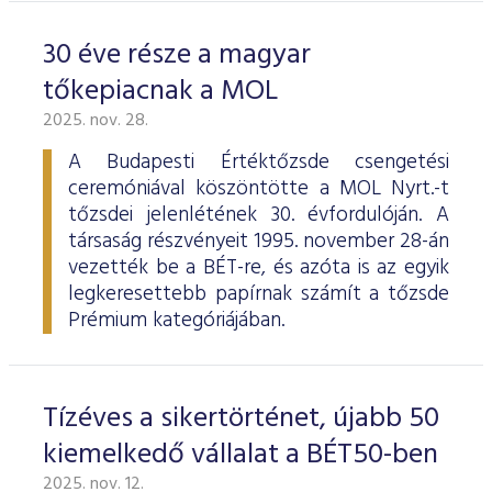
30 éve része a magyar
tőkepiacnak a MOL
2025. nov. 28.
A Budapesti Értéktőzsde csengetési
ceremóniával köszöntötte a MOL Nyrt.-t
tőzsdei jelenlétének 30. évfordulóján. A
társaság részvényeit 1995. november 28-án
vezették be a BÉT-re, és azóta is az egyik
legkeresettebb papírnak számít a tőzsde
Prémium kategóriájában.
Tízéves a sikertörténet, újabb 50
kiemelkedő vállalat a BÉT50-ben
2025. nov. 12.