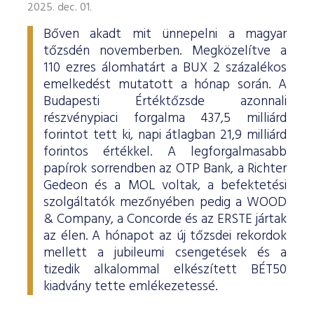
2025. dec. 01.
Bőven akadt mit ünnepelni a magyar
tőzsdén novemberben. Megközelítve a
110 ezres álomhatárt a BUX 2 százalékos
emelkedést mutatott a hónap során. A
Budapesti Értéktőzsde azonnali
részvénypiaci forgalma 437,5 milliárd
forintot tett ki, napi átlagban 21,9 milliárd
forintos értékkel. A legforgalmasabb
papírok sorrendben az OTP Bank, a Richter
Gedeon és a MOL voltak, a befektetési
szolgáltatók mezőnyében pedig a WOOD
& Company, a Concorde és az ERSTE jártak
az élen. A hónapot az új tőzsdei rekordok
mellett a jubileumi csengetések és a
tizedik alkalommal elkészített BÉT50
kiadvány tette emlékezetessé.