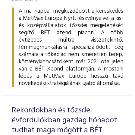
A mai nappal megkezdődött a kereskedés
a MetMax Europe Nyrt. részvényeivel a kis-
és középvállalatok tőzsdei megjelenését
segítő BÉT Xtend piacon. A több
évtizedes múltra visszatekintő,
fémmegmunkálásra specializálódott cég
számára a tőkepiac nem ismeretlen terep,
kötvénykibocsátóként már 2021 óta jelen
van a BÉT Xbond platformján. A mostani
lépés a MetMax Europe hosszú távú
növekedési stratégiájának újabb állomása.
Rekordokban és tőzsdei
évfordulókban gazdag hónapot
tudhat maga mögött a BÉT