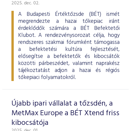
ESG Útmutató
2025. dec. 02.
A Budapesti Értéktőzsde (BÉT) ismét
megrendezte a hazai tőkepiac iránt
érdeklődők számára a BÉT Befektetői
Klubot. A rendezvénysorozat célja, hogy
rendszeres szakmai fórumként támogassa
a befektetési kultúra fejlesztését,
elősegítse a befektetők és kibocsátók
közötti párbeszédet, valamint naprakész
tájékoztatást adjon a hazai és régiós
tőkepiaci folyamatokról.
Újabb ipari vállalat a tőzsdén, a
MetMax Europe a BÉT Xtend friss
kibocsátója
2025. dec. 01.