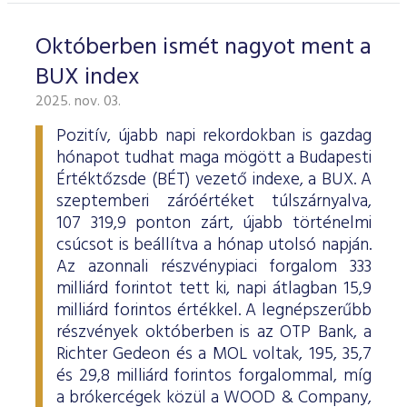
Októberben ismét nagyot ment a
BUX index
2025. nov. 03.
Pozitív, újabb napi rekordokban is gazdag
hónapot tudhat maga mögött a Budapesti
Értéktőzsde (BÉT) vezető indexe, a BUX. A
szeptemberi záróértéket túlszárnyalva,
107 319,9 ponton zárt, újabb történelmi
csúcsot is beállítva a hónap utolsó napján.
Az azonnali részvénypiaci forgalom 333
milliárd forintot tett ki, napi átlagban 15,9
milliárd forintos értékkel. A legnépszerűbb
részvények októberben is az OTP Bank, a
Richter Gedeon és a MOL voltak, 195, 35,7
és 29,8 milliárd forintos forgalommal, míg
a brókercégek közül a WOOD & Company,