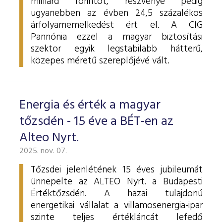
milliárd forintot, részvénye pedig
ugyanebben az évben 24,5 százalékos
árfolyamemelkedést ért el. A CIG
Pannónia ezzel a magyar biztosítási
szektor egyik legstabilabb hátterű,
közepes méretű szereplőjévé vált.
Energia és érték a magyar
tőzsdén - 15 éve a BÉT-en az
Alteo Nyrt.
2025. nov. 07.
Tőzsdei jelenlétének 15 éves jubileumát
ünnepelte az ALTEO Nyrt. a Budapesti
Értéktőzsdén. A hazai tulajdonú
energetikai vállalat a villamosenergia-ipar
szinte teljes értékláncát lefedő