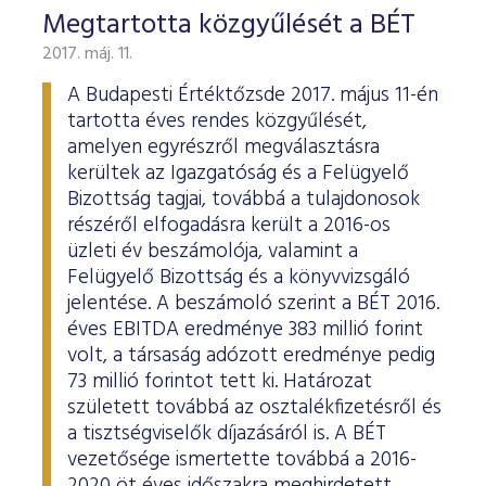
Megtartotta közgyűlését a BÉT
2017. máj. 11.
A Budapesti Értéktőzsde 2017. május 11-én
tartotta éves rendes közgyűlését,
amelyen egyrészről megválasztásra
kerültek az Igazgatóság és a Felügyelő
Bizottság tagjai, továbbá a tulajdonosok
részéről elfogadásra került a 2016-os
üzleti év beszámolója, valamint a
Felügyelő Bizottság és a könyvvizsgáló
jelentése. A beszámoló szerint a BÉT 2016.
éves EBITDA eredménye 383 millió forint
volt, a társaság adózott eredménye pedig
73 millió forintot tett ki. Határozat
született továbbá az osztalékfizetésről és
a tisztségviselők díjazásáról is. A BÉT
vezetősége ismertette továbbá a 2016-