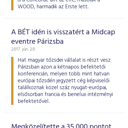
is a Concorde állt az élre, második a
WOOD, harmadik az Erste lett.
A BÉT idén is visszatért a Midcap
eventre Párizsba
2017. jún. 29.
Hat magyar tőzsdei vállalat is részt vesz
Párizsban azon a kétnapos befektetői
konferencián, melyen több mint hatvan
európai tőzsdén jegyzett cég képviselői
találkoznak közel száz nyugat-európai,
elsősorban francia és benelux intézményi
befektetővel.
Megközelítette a 35 000 pontot