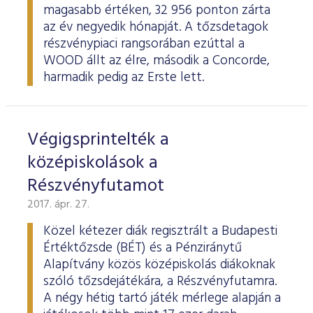
magasabb értéken, 32 956 ponton zárta
az év negyedik hónapját. A tőzsdetagok
részvénypiaci rangsorában ezúttal a
WOOD állt az élre, második a Concorde,
harmadik pedig az Erste lett.
Végigsprintelték a
középiskolások a
Részvényfutamot
2017. ápr. 27.
Közel kétezer diák regisztrált a Budapesti
Értéktőzsde (BÉT) és a Pénziránytű
Alapítvány közös középiskolás diákoknak
szóló tőzsdejátékára, a Részvényfutamra.
A négy hétig tartó játék mérlege alapján a