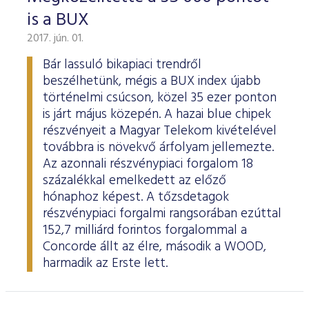
is a BUX
2017. jún. 01.
Bár lassuló bikapiaci trendről
beszélhetünk, mégis a BUX index újabb
történelmi csúcson, közel 35 ezer ponton
is járt május közepén. A hazai blue chipek
részvényeit a Magyar Telekom kivételével
továbbra is növekvő árfolyam jellemezte.
Az azonnali részvénypiaci forgalom 18
százalékkal emelkedett az előző
hónaphoz képest. A tőzsdetagok
részvénypiaci forgalmi rangsorában ezúttal
152,7 milliárd forintos forgalommal a
Concorde állt az élre, második a WOOD,
harmadik az Erste lett.