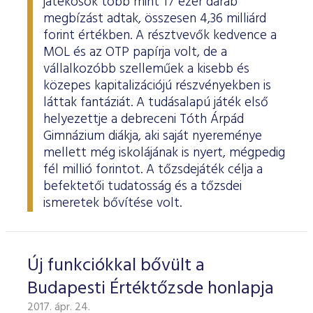
játékosok több mint 17 ezer darab
megbízást adtak, összesen 4,36 milliárd
forint értékben. A résztvevők kedvence a
MOL és az OTP papírja volt, de a
vállalkozóbb szelleműek a kisebb és
közepes kapitalizációjú részvényekben is
láttak fantáziát. A tudásalapú játék első
helyezettje a debreceni Tóth Árpád
Gimnázium diákja, aki saját nyereménye
mellett még iskolájának is nyert, mégpedig
fél millió forintot. A tőzsdejáték célja a
befektetői tudatosság és a tőzsdei
ismeretek bővítése volt.
Új funkciókkal bővült a
Budapesti Értéktőzsde honlapja
2017. ápr. 24.