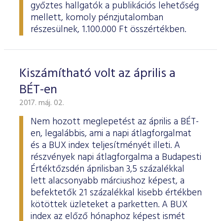
győztes hallgatók a publikációs lehetőség
mellett, komoly pénzjutalomban
részesülnek, 1.100.000 Ft összértékben.
Kiszámítható volt az április a
BÉT-en
2017. máj. 02.
Nem hozott meglepetést az április a BÉT-
en, legalábbis, ami a napi átlagforgalmat
és a BUX index teljesítményét illeti. A
részvények napi átlagforgalma a Budapesti
Értéktőzsdén áprilisban 3,5 százalékkal
lett alacsonyabb márciushoz képest, a
befektetők 21 százalékkal kisebb értékben
kötöttek üzleteket a parketten. A BUX
index az előző hónaphoz képest ismét