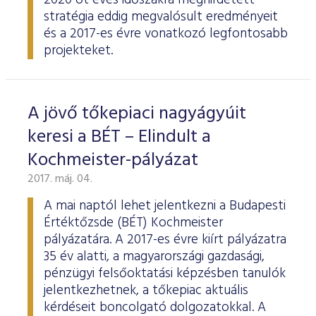
2020 öt éves időszakra meghirdetett
stratégia eddig megvalósult eredményeit
és a 2017-es évre vonatkozó legfontosabb
projekteket.
A jövő tőkepiaci nagyágyúit
keresi a BÉT – Elindult a
Kochmeister-pályázat
2017. máj. 04.
A mai naptól lehet jelentkezni a Budapesti
Értéktőzsde (BÉT) Kochmeister
pályázatára. A 2017-es évre kiírt pályázatra
35 év alatti, a magyarországi gazdasági,
pénzügyi felsőoktatási képzésben tanulók
jelentkezhetnek, a tőkepiac aktuális
kérdéseit boncolgató dolgozatokkal. A