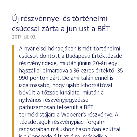
ESG Útmutató
Új részvénnyel és történelmi
csúccsal zárta a júniust a BÉT
2017. júl. 03.
A nyár első hónapjában ismét történelmi
csúcsot döntött a Budapesti Értéktőzsde
részvényindexe, miután június 20-án egy
hajszállal elmaradva a 36 ezres értéktől 35
990 ponton zárt. De ami talán ennél is
izgalmasabb, hogy újabb kibocsátóval
bővült a tőzsde kínálata, miután a
nyilvános részvényjegyzéssel
párhuzamosan felkerült a BÉT
terméklistájára a Waberer’s részvénye. A
tőzsdetagok részvénypiaci forgalmi
rangsorában májushoz hasonlóan ezúttal