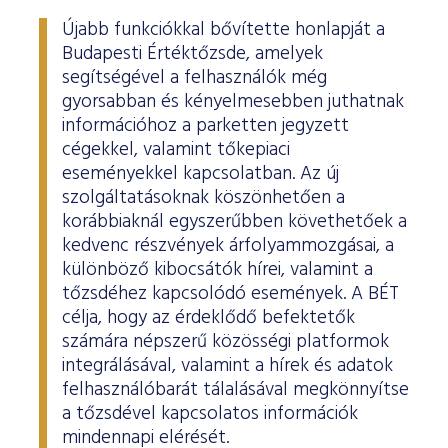
Újabb funkciókkal bővítette honlapját a
Budapesti Értéktőzsde, amelyek
segítségével a felhasználók még
gyorsabban és kényelmesebben juthatnak
információhoz a parketten jegyzett
cégekkel, valamint tőkepiaci
eseményekkel kapcsolatban. Az új
szolgáltatásoknak köszönhetően a
korábbiaknál egyszerűbben követhetőek a
kedvenc részvények árfolyammozgásai, a
különböző kibocsátók hírei, valamint a
tőzsdéhez kapcsolódó események. A BÉT
célja, hogy az érdeklődő befektetők
számára népszerű közösségi platformok
integrálásával, valamint a hírek és adatok
felhasználóbarát tálalásával megkönnyítse
a tőzsdével kapcsolatos információk
mindennapi elérését.