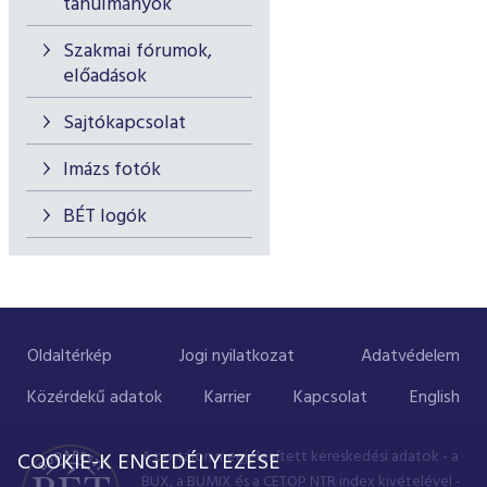
tanulmányok
Szakmai fórumok,
előadások
Sajtókapcsolat
Imázs fotók
BÉT logók
Oldaltérkép
Jogi nyilatkozat
Adatvédelem
Közérdekű adatok
Karrier
Kapcsolat
English
A portálon megjelenített kereskedési adatok - a
COOKIE-K ENGEDÉLYEZÉSE
BUX, a BUMIX és a CETOP NTR index kivételével -