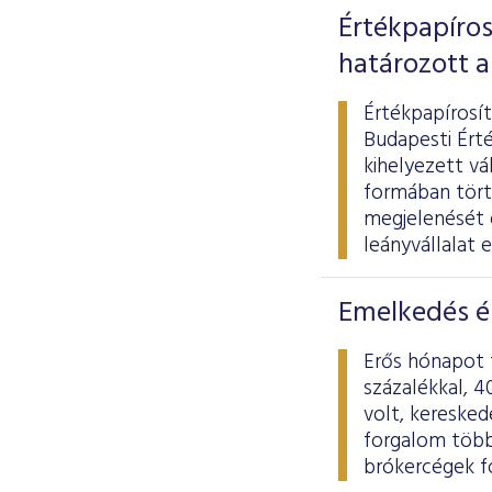
Értékpapíros
határozott a
Értékpapírosít
Budapesti Érté
kihelyezett vá
formában törté
megjelenését é
leányvállalat 
Emelkedés é
Erős hónapot 
százalékkal, 4
volt, keresked
forgalom több 
brókercégek fo