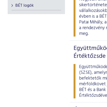
sikertörténete
BÉT logók
vállalkozások
évben is a BÉ
Patai Mihály,
a rendezvény 
meg.
Együttműköd
Értéktőzsde 
Együttműködés
(SZSE), amelyn
befektetők mi
mérföldkövet j
BÉT és a Bank 
Értéktőzsdével