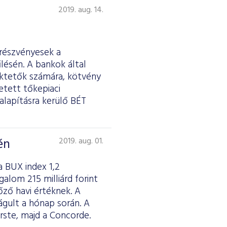
2019. aug. 14.
 részvényesek a
lésén. A bankok által
ektetők számára, kötvény
etett tőkepiaci
galapításra kerülő BÉT
én
2019. aug. 01.
 BUX index 1,2
alom 215 milliárd forint
őző havi értéknek. A
ágult a hónap során. A
rste, majd a Concorde.