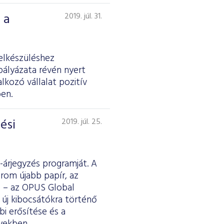
 a
2019. júl. 31.
elkészüléshez
pályázata révén nyert
kozó vállalat pozitív
en.
ési
2019. júl. 25.
-árjegyzés programját. A
rom újabb papír, az
e – az OPUS Global
s új kibocsátókra történő
bi erősítése és a