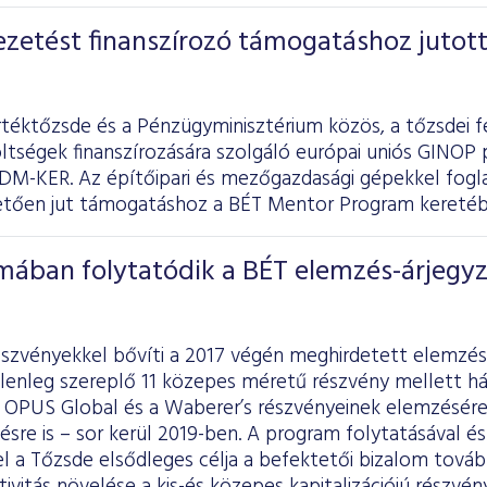
zetést finanszírozó támogatáshoz jutott
rtéktőzsde és a Pénzügyminisztérium közös, a tőzsdei f
ltségek finanszírozására szolgáló európai uniós GINOP 
DM-KER. Az építőipari és mezőgazdasági gépekkel foglal
vetően jut támogatáshoz a BÉT Mentor Program keretéb
mában folytatódik a BÉT elemzés-árjegyz
észvényekkel bővíti a 2017 végén meghirdetett elemzés
lenleg szereplő 11 közepes méretű részvény mellett há
z OPUS Global és a Waberer’s részvényeinek elemzésér
ésre is – sor kerül 2019-ben. A program folytatásával é
el a Tőzsde elsődleges célja a befektetői bizalom továb