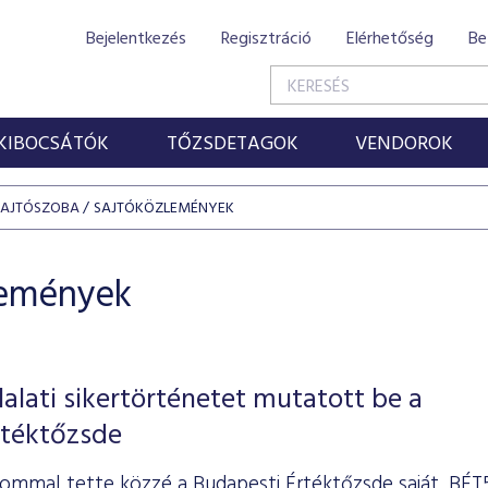
Bejelentkezés
Regisztráció
Elérhetőség
Be
KIBOCSÁTÓK
TŐZSDETAGOK
VENDOROK
SAJTÓSZOBA
SAJTÓKÖZLEMÉNYEK
lemények
lalati sikertörténetet mutatott be a
rtéktőzsde
ommal tette közzé a Budapesti Értéktőzsde saját, BÉT5