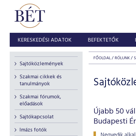
KERESKEDÉSI ADATOK
BEFEKTETŐK
FŐOLDAL
RÓLUNK
Sajtóközlemények
Szakmai cikkek és
Sajtóköz
tanulmányok
Szakmai fórumok,
előadások
Újabb 50 vál
Sajtókapcsolat
Budapesti É
Imázs fotók
Negyedik alkal