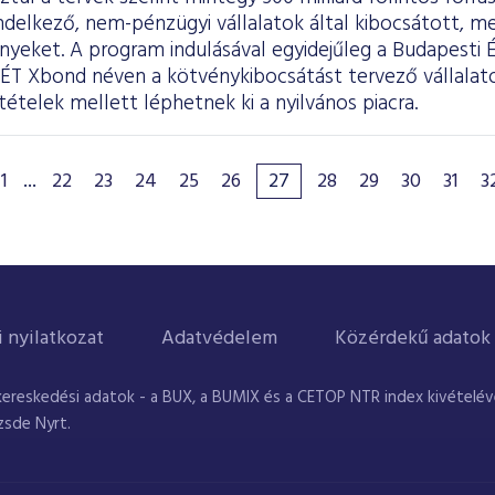
ndelkező, nem-pénzügyi vállalatok által kibocsátott, m
nyeket. A program indulásával egyidejűleg a Budapesti 
BÉT Xbond néven a kötvénykibocsátást tervező vállala
tételek mellett léphetnek ki a nyilvános piacra.
1
...
22
23
24
25
26
27
28
29
30
31
3
i nyilatkozat
Adatvédelem
Közérdekű adatok
kereskedési adatok - a BUX, a BUMIX és a CETOP NTR index kivételével
zsde Nyrt.