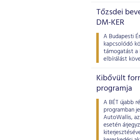
Tőzsdei beve
DM-KER
A Budapesti É
kapcsolódó kö
támogatást a 
elbírálást kö
Kibővült for
programja
A BÉT újabb r
programban je
AutoWallis, a
esetén árjegyz
kiterjesztésév