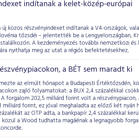
ndexet indítanak a kelet-közép-európai
 új közös részvényindexet indítanak a V4-országok, val
ovénia tőzsdéi – jelentették be a Lengyelországban, Kr
cstalálkozón. A kezdeményezés további nemzetközi és 
ra nyithatja meg az utat a régiós befektetésekhez.
részvénypiacokon, a BÉT sem maradt ki
lemezte az elmúlt hónapot a Budapesti Értéktőzsdén, k
acokon zajló folyamatokat: a BUX 2,4 százalékkal csök
 A forgalom 202,5 milliárd forint volt a részvénypiacon,
 milliárd forint, ez jóval meghaladta az előző két nyári 
ázalékát az OTP adta, a bankpapír 2,4 százalékkal került 
 közül a Wood tudhatta magáénak a legnagyobb forgal
Concorde.