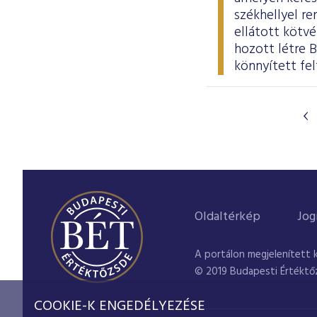
székhellyel re
ellátott kötvé
hozott létre 
könnyített fel
Oldaltérkép
Jog
A portálon megjelenített 
© 2019 Budapesti Értéktő
COOKIE-K ENGEDÉLYEZÉSE