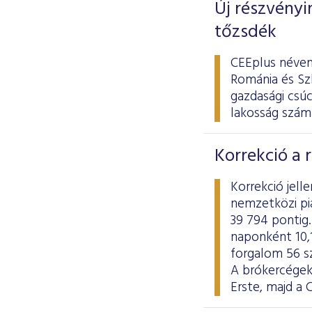
Új részvényi
tőzsdék
CEEplus néven
Románia és Szl
gazdasági csú
lakosság számá
Korrekció a 
Korrekció jel
nemzetközi pi
39 794 pontig.
naponként 10,1
forgalom 56 sz
A brókercégek
Erste, majd a 