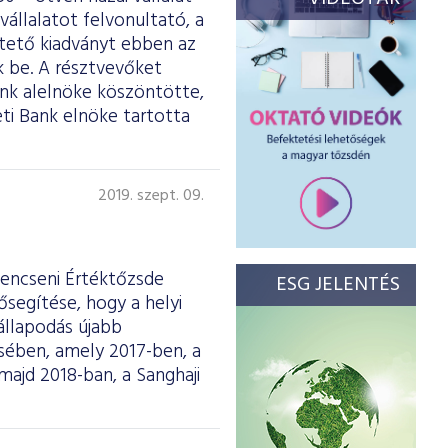
vállalatot felvonultató, a
ltető kiadványt ebben az
 be. A résztvevőket
ank alelnöke köszöntötte,
ti Bank elnöke tartotta
2019. szept. 09.
Sencseni Értéktőzsde
ESG JELENTÉS
ősegítése, hogy a helyi
állapodás újabb
ésében, amely 2017-ben, a
majd 2018-ban, a Sanghaji