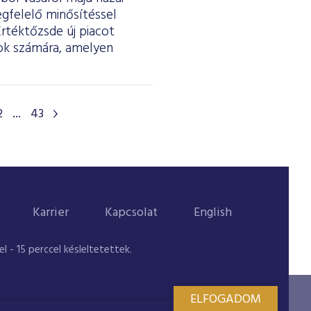
egfelelő minősítéssel
Értéktőzsde új piacot
tok számára, amelyen
2
...
43
Karrier
Kapcsolat
English
 - 15 perccel késleltetettek.
ELFOGADOM