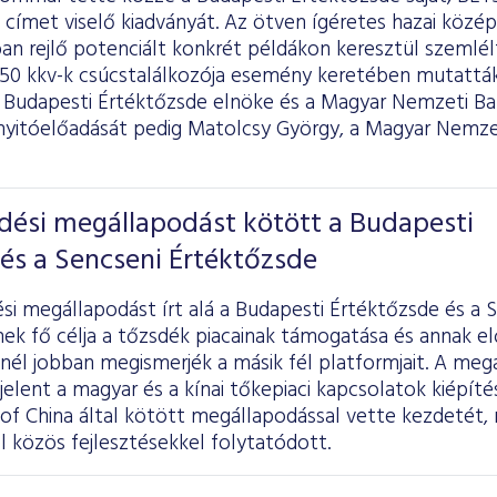
 címet viselő kiadványát. Az ötven ígéretes hazai közép
ban rejlő potenciált konkrét példákon keresztül szemlé
T50 kkv-k csúcstalálkozója esemény keretében mutatták
 a Budapesti Értéktőzsde elnöke és a Magyar Nemzeti B
nyitóelőadását pedig Matolcsy György, a Magyar Nemze
ési megállapodást kötött a Budapesti
és a Sencseni Értéktőzsde
i megállapodást írt alá a Budapesti Értéktőzsde és a 
ek fő célja a tőzsdék piacainak támogatása és annak el
nél jobban megismerjék a másik fél platformjait. A meg
elent a magyar és a kínai tőkepiaci kapcsolatok kiépít
of China által kötött megállapodással vette kezdetét, 
 közös fejlesztésekkel folytatódott.