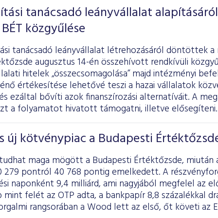
ítási tanácsadó leányvállalat alapításáról
 BÉT közgyűlése
ási tanácsadó leányvállalat létrehozásáról döntöttek a
ktőzsde augusztus 14-én összehívott rendkívüli közgyű
llalati hitelek „összecsomagolása” majd intézményi bef
nő értékesítése lehetővé teszi a hazai vállalatok közv
s ezáltal bővíti azok finanszírozási alternatíváit. A me
ezt a folyamatot hivatott támogatni, illetve elősegíteni.
s új kötvénypiac a Budapesti Értéktőzsd
tudhat maga mögött a Budapesti Értéktőzsde, miután a
0 279 pontról 40 768 pontig emelkedett. A részvényforg
ési naponként 9,4 milliárd, ami nagyjából megfelel az el
mint felét az OTP adta, a bankpapír 8,8 százalékkal dr
rgalmi rangsorában a Wood lett az első, őt követi az E