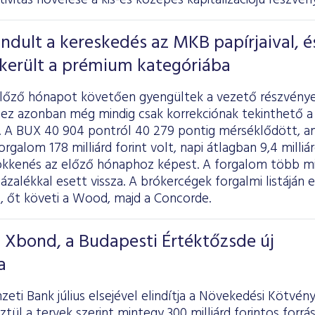
tivitás növelése a kis-és közepes kapitalizációjú részvé
indult a kereskedés az MKB papírjaival, é
ekerült a prémium kategóriába
előző hónapot követően gyengültek a vezető részvénye
 ez azonban még mindig csak korrekciónak tekinthető a
n. A BUX 40 904 pontról 40 279 pontig mérséklődött, am
orgalom 178 milliárd forint volt, napi átlagban 9,4 milliárd
ökkenés az előző hónaphoz képest. A forgalom több min
ázalékkal esett vissza. A brókercégek forgalmi listáján e
, őt követi a Wood, majd a Concorde.
T Xbond, a Budapesti Értéktőzsde új
a
ti Bank július elsejével elindítja a Növekedési Kötvé
tül a tervek szerint mintegy 300 milliárd forintos forrá