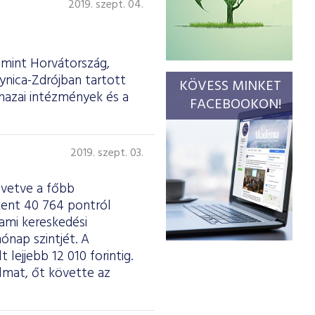
2019. szept. 04.
amint Horvátország,
ynica-Zdrójban tartott
KÖVESS MINKET
hazai intézmények és a
FACEBOOKON!
2019. szept. 03.
övetve a főbb
kent 40 764 pontról
 ami kereskedési
hónap szintjét. A
lejjebb 12 010 forintig.
mat, őt követte az