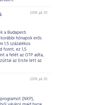
nyekben.
s
2019. júl. 01.
k a Budapesti
 korábbi hónapok erős
i 1,5 százalékos
 forint, ez 1,5
t a felét az OTP adta,
zúttal az Erste lett az
2019. júl. 01.
nyprogramot (NKP),
sból vásárol majd hazai