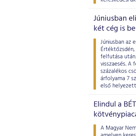
kereskedési ak
Júniusban el
két cég is b
Júniusban az 
Értéktőzsdén,
felfutása utá
visszaesés. A f
százalékos cs
árfolyama 7 sz
első helyezett
Elindul a BÉ
kötvénypiac
A Magyar Nemze
amelyen keresz