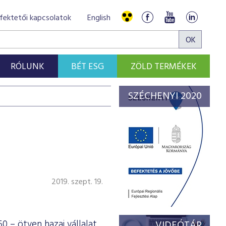
fektetői kapcsolatok
English
RÓLUNK
BÉT ESG
ZÖLD TERMÉKEK
SZÉCHENYI 2020
2019. szept. 19.
0 – ötven hazai vállalat
VIDEÓTÁR