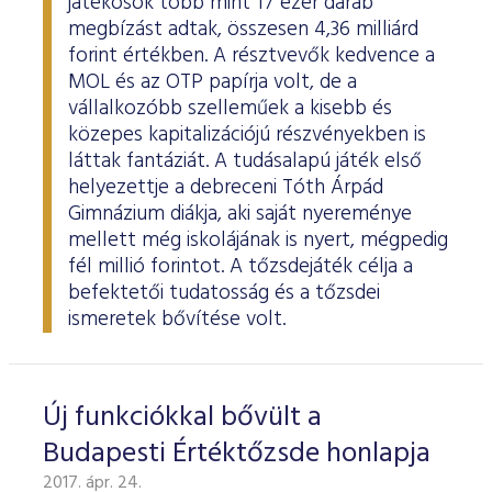
játékosok több mint 17 ezer darab
megbízást adtak, összesen 4,36 milliárd
forint értékben. A résztvevők kedvence a
MOL és az OTP papírja volt, de a
vállalkozóbb szelleműek a kisebb és
közepes kapitalizációjú részvényekben is
láttak fantáziát. A tudásalapú játék első
helyezettje a debreceni Tóth Árpád
Gimnázium diákja, aki saját nyereménye
mellett még iskolájának is nyert, mégpedig
fél millió forintot. A tőzsdejáték célja a
befektetői tudatosság és a tőzsdei
ismeretek bővítése volt.
Új funkciókkal bővült a
Budapesti Értéktőzsde honlapja
2017. ápr. 24.