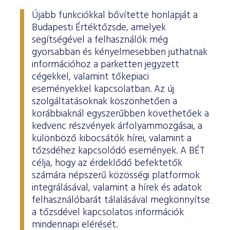
Újabb funkciókkal bővítette honlapját a
Budapesti Értéktőzsde, amelyek
segítségével a felhasználók még
gyorsabban és kényelmesebben juthatnak
információhoz a parketten jegyzett
cégekkel, valamint tőkepiaci
eseményekkel kapcsolatban. Az új
szolgáltatásoknak köszönhetően a
korábbiaknál egyszerűbben követhetőek a
kedvenc részvények árfolyammozgásai, a
különböző kibocsátók hírei, valamint a
tőzsdéhez kapcsolódó események. A BÉT
célja, hogy az érdeklődő befektetők
számára népszerű közösségi platformok
integrálásával, valamint a hírek és adatok
felhasználóbarát tálalásával megkönnyítse
a tőzsdével kapcsolatos információk
mindennapi elérését.