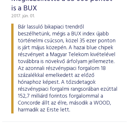
is a BUX
2017. jún. 01.
Bár lassuló bikapiaci trendről
beszélhetünk, mégis a BUX index újabb
történelmi csúcson, közel 35 ezer ponton
is járt május közepén. A hazai blue chipek
részvényeit a Magyar Telekom kivételével
továbbra is növekvő árfolyam jellemezte.
Az azonnali részvénypiaci forgalom 18
százalékkal emelkedett az előző
hónaphoz képest. A tőzsdetagok
részvénypiaci forgalmi rangsorában ezúttal
152,7 milliárd forintos forgalommal a
Concorde állt az élre, második a WOOD,
harmadik az Erste lett.