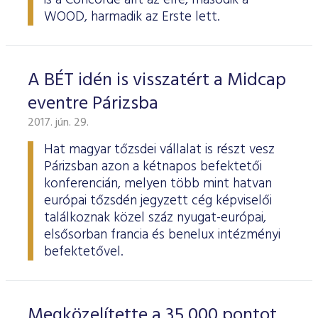
is a Concorde állt az élre, második a
WOOD, harmadik az Erste lett.
A BÉT idén is visszatért a Midcap
eventre Párizsba
2017. jún. 29.
Hat magyar tőzsdei vállalat is részt vesz
Párizsban azon a kétnapos befektetői
konferencián, melyen több mint hatvan
európai tőzsdén jegyzett cég képviselői
találkoznak közel száz nyugat-európai,
elsősorban francia és benelux intézményi
befektetővel.
Megközelítette a 35 000 pontot