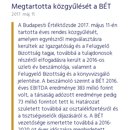
Megtartotta közgyűlését a BÉT
2017. máj. 11.
A Budapesti Értéktőzsde 2017. május 11-én
tartotta éves rendes közgyűlését,
amelyen egyrészről megválasztásra
kerültek az Igazgatóság és a Felügyelő
Bizottság tagjai, továbbá a tulajdonosok
részéről elfogadásra került a 2016-os
üzleti év beszámolója, valamint a
Felügyelő Bizottság és a könyvvizsgáló
jelentése. A beszámoló szerint a BÉT 2016.
éves EBITDA eredménye 383 millió forint
volt, a társaság adózott eredménye pedig
73 millió forintot tett ki. Határozat
született továbbá az osztalékfizetésről és
a tisztségviselők díjazásáról is. A BÉT
vezetősége ismertette továbbá a 2016-