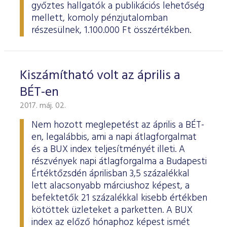
győztes hallgatók a publikációs lehetőség
mellett, komoly pénzjutalomban
részesülnek, 1.100.000 Ft összértékben.
Kiszámítható volt az április a
BÉT-en
2017. máj. 02.
Nem hozott meglepetést az április a BÉT-
en, legalábbis, ami a napi átlagforgalmat
és a BUX index teljesítményét illeti. A
részvények napi átlagforgalma a Budapesti
Értéktőzsdén áprilisban 3,5 százalékkal
lett alacsonyabb márciushoz képest, a
befektetők 21 százalékkal kisebb értékben
kötöttek üzleteket a parketten. A BUX
index az előző hónaphoz képest ismét