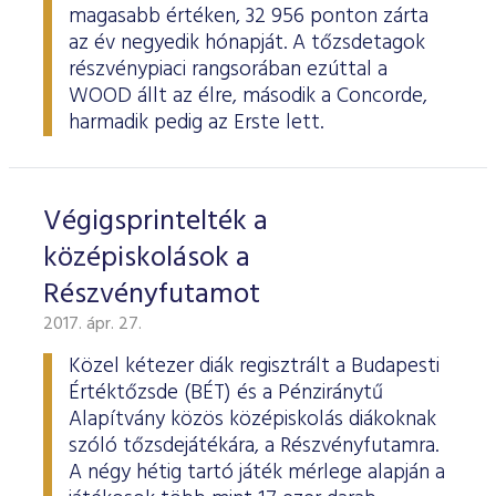
magasabb értéken, 32 956 ponton zárta
az év negyedik hónapját. A tőzsdetagok
részvénypiaci rangsorában ezúttal a
WOOD állt az élre, második a Concorde,
harmadik pedig az Erste lett.
Végigsprintelték a
középiskolások a
Részvényfutamot
2017. ápr. 27.
Közel kétezer diák regisztrált a Budapesti
Értéktőzsde (BÉT) és a Pénziránytű
Alapítvány közös középiskolás diákoknak
szóló tőzsdejátékára, a Részvényfutamra.
A négy hétig tartó játék mérlege alapján a