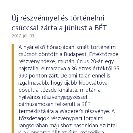
ESG Útmutató
Új részvénnyel és történelmi
csúccsal zárta a júniust a BÉT
2017. júl. 03.
A nyár első hónapjában ismét történelmi
csúcsot döntött a Budapesti Értéktőzsde
részvényindexe, miután június 20-án egy
hajszállal elmaradva a 36 ezres értéktől 35
990 ponton zárt. De ami talán ennél is
izgalmasabb, hogy újabb kibocsátóval
bővült a tőzsde kínálata, miután a
nyilvános részvényjegyzéssel
párhuzamosan felkerült a BÉT
terméklistájára a Waberer’s részvénye. A
tőzsdetagok részvénypiaci forgalmi
rangsorában májushoz hasonlóan ezúttal