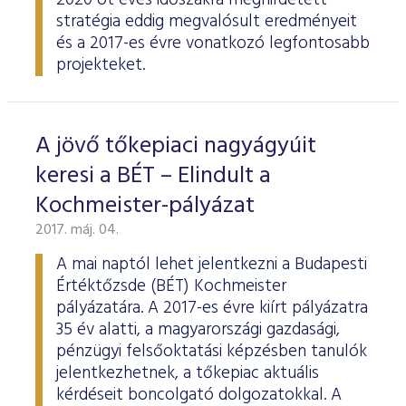
2020 öt éves időszakra meghirdetett
stratégia eddig megvalósult eredményeit
és a 2017-es évre vonatkozó legfontosabb
projekteket.
A jövő tőkepiaci nagyágyúit
keresi a BÉT – Elindult a
Kochmeister-pályázat
2017. máj. 04.
A mai naptól lehet jelentkezni a Budapesti
Értéktőzsde (BÉT) Kochmeister
pályázatára. A 2017-es évre kiírt pályázatra
35 év alatti, a magyarországi gazdasági,
pénzügyi felsőoktatási képzésben tanulók
jelentkezhetnek, a tőkepiac aktuális
kérdéseit boncolgató dolgozatokkal. A