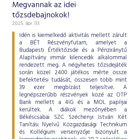
Megvannak az idei
tőzsdebajnokok!
2025. ápr. 03.
Idén is kiemelkedő aktivitás mellett zárult
a BÉT Részvényfutam, amelyet a
Budapesti Értéktőzsde és a Pénziránytű
Alapítvány immár kilencedik alkalommal
rendezett meg. A négyhetes tőzsdejáték
során közel 2400 játékos mérte össze
befektetési tudását, összesen több mint
39 ezer megbízást teljesítve. A
legnépszerűbb részvények közé az OTP
Bank mellett a 4IG és a MOL papírjai
kerültek. A diákok mezőnyében a
Békéscsabai SZC Széchenyi István Két
Tanítási Nyelvű Közgazdasági Technikum
és Kollégium versenyzője bizonyult a