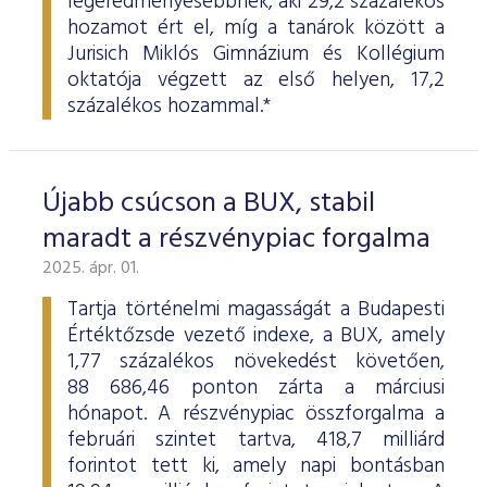
legeredményesebbnek, aki 29,2 százalékos
hozamot ért el, míg a tanárok között a
Jurisich Miklós Gimnázium és Kollégium
oktatója végzett az első helyen, 17,2
százalékos hozammal.*
Újabb csúcson a BUX, stabil
maradt a részvénypiac forgalma
2025. ápr. 01.
Tartja történelmi magasságát a Budapesti
Értéktőzsde vezető indexe, a BUX, amely
1,77 százalékos növekedést követően,
88 686,46 ponton zárta a márciusi
hónapot. A részvénypiac összforgalma a
februári szintet tartva, 418,7 milliárd
forintot tett ki, amely napi bontásban