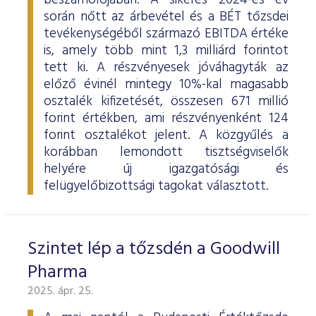
beszámolójában. A sikeres 2024-es év
során nőtt az árbevétel és a BÉT tőzsdei
tevékenységéből származó EBITDA értéke
is, amely több mint 1,3 milliárd forintot
tett ki. A részvényesek jóváhagyták az
előző évinél mintegy 10%-kal magasabb
osztalék kifizetését, összesen 671 millió
forint értékben, ami részvényenként 124
forint osztalékot jelent. A közgyűlés a
korábban lemondott tisztségviselők
helyére új igazgatósági és
felügyelőbizottsági tagokat választott.
Szintet lép a tőzsdén a Goodwill
Pharma
2025. ápr. 25.