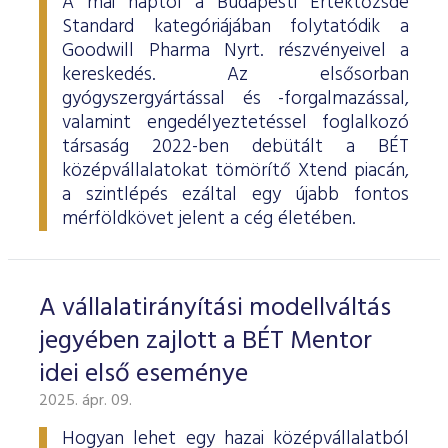
A mai naptól a Budapesti Értéktőzsde
Standard kategóriájában folytatódik a
Goodwill Pharma Nyrt. részvényeivel a
kereskedés. Az elsősorban
gyógyszergyártással és -forgalmazással,
valamint engedélyeztetéssel foglalkozó
társaság 2022-ben debütált a BÉT
középvállalatokat tömörítő Xtend piacán,
a szintlépés ezáltal egy újabb fontos
mérföldkövet jelent a cég életében.
A vállalatirányítási modellváltás
jegyében zajlott a BÉT Mentor
idei első eseménye
2025. ápr. 09.
Hogyan lehet egy hazai középvállalatból