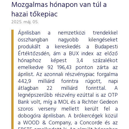
Mozgalmas hónapon van túl a
hazai tőkepiac
2025. máj. 05.
Áprilisban a nemzetközi trendekkel
összhangban nagyobb kilengéseket
produkált a kereskedés a Budapesti
Értéktőzsdén, ám a BUX index az előző
hónaphoz képest 3,4 százalékot
emelkedve 92 196,43 ponton zárta az
áprilist. Az azonnali részvénypiac forgalma
442,9 milliárd forintra rúgott, napi
átlagban 22 milliárd forinttal. A
legnépszerűbb részvény ezúttal is az OTP
Bank volt, míg a MOL és a Richter Gedeon
szoros verseny mellett került fel a
dobogóra áprilisban. A brókercégek közül
a WOOD & Company, a Concorde és az