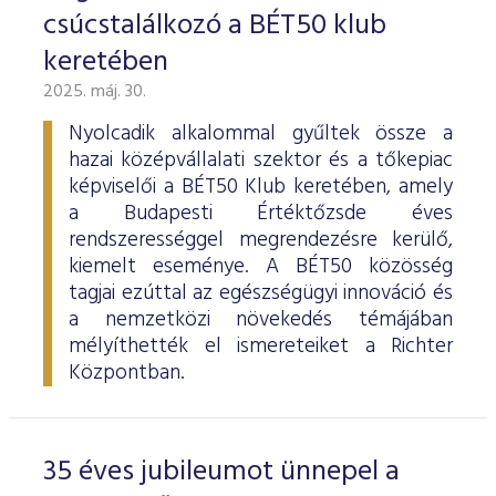
ESG Útmutató
csúcstalálkozó a BÉT50 klub
keretében
2025. máj. 30.
Nyolcadik alkalommal gyűltek össze a
hazai középvállalati szektor és a tőkepiac
képviselői a BÉT50 Klub keretében, amely
a Budapesti Értéktőzsde éves
rendszerességgel megrendezésre kerülő,
kiemelt eseménye. A BÉT50 közösség
tagjai ezúttal az egészségügyi innováció és
a nemzetközi növekedés témájában
mélyíthették el ismereteiket a Richter
Központban.
35 éves jubileumot ünnepel a