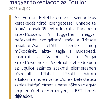
magyar tőkepiacon az Equilor
2025. máj. 07.
Az Equilor Befektetési Zrt. szimbolikus
kereskedésindító csengetéssel ünnepelte
fennállásának 35. évfordulóját a Budapesti
Értéktőzsdén. A független magyar
befektetési szolgáltató még a Tőzsde
újraalapítása előtt kezdte meg
működését, aktív tagja a Budapesti,
valamint a Varsói és a Prágai
Értéktőzsdének is. Az elmúlt évtizedekben
az Equilor számos szakmai elismerésben
részesült, többek között három
alkalommal is elnyerte „Az év befektetési
szolgáltatója” címet a hazai tőkepiac egyik
legjelentősebb eseményén, a BÉT Legek
díjátadón.