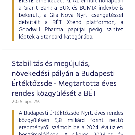
ERSTE emelkedett ki. Az elmúlt hónapban
a Gránit Bank a BUX és BUMIX indexbe is
bekerült, a Glia Nova Nyrt. csengetéssel
debütált a BÉT Xtend platformon, a
Goodwill Pharma papírjai pedig szintet
léptek a Standard kategóriába.
Stabilitás és megújulás,
növekedési pályán a Budapesti
Értéktőzsde - Megtartotta éves
rendes közgyülését a BÉT
2025. ápr. 29.
A Budapesti Értéktőzsde Nyrt. éves rendes
közgyűlésén 5,8 milliárd forint nettó
eredményről számolt be a 2024. évi üzleti