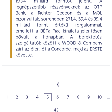
19,94 milliárd forintot jelent. A
legnépszerűbb részvényeknek az OTP
Bank, a Richter Gedeon és a MOL
bizonyultak, sorrendben 271,4, 59,4 és 39,4
milliárd forint értékű forgalommal,
emellett a BÉTa Piac kínálata jelentősen
bővült a hónapban. A befektetési
szolgáltatók között a WOOD & Company
zárt az élen, őt a Concorde, majd az ERSTE
követte.
1
2
3
4
5
6
7
8
9
10
...
43