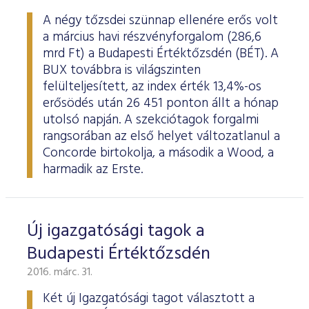
A négy tőzsdei szünnap ellenére erős volt
a március havi részvényforgalom (286,6
mrd Ft) a Budapesti Értéktőzsdén (BÉT). A
BUX továbbra is világszinten
felülteljesített, az index érték 13,4%-os
erősödés után 26 451 ponton állt a hónap
utolsó napján. A szekciótagok forgalmi
rangsorában az első helyet változatlanul a
Concorde birtokolja, a második a Wood, a
harmadik az Erste.
Új igazgatósági tagok a
Budapesti Értéktőzsdén
2016. márc. 31.
Két új Igazgatósági tagot választott a