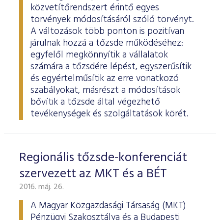
ESG Útmutató
közvetítőrendszert érintő egyes
törvények módosításáról szóló törvényt.
A változások több ponton is pozitívan
járulnak hozzá a tőzsde működéséhez:
egyfelől megkönnyítik a vállalatok
számára a tőzsdére lépést, egyszerűsítik
és egyértelműsítik az erre vonatkozó
szabályokat, másrészt a módosítások
bővítik a tőzsde által végezhető
tevékenységek és szolgáltatások körét.
Regionális tőzsde-konferenciát
szervezett az MKT és a BÉT
2016. máj. 26.
A Magyar Közgazdasági Társaság (MKT)
Pénzügyi Szakosztálya és a Budapesti