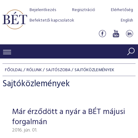
Bejelentkezés
Regisztráció
Elérhetőség
Befektetői kapcsolatok
English
KERESKEDÉSI ADATOK
FŐOLDAL
RÓLUNK
SAJTÓSZOBA
SAJTÓKÖZLEMÉNYEK
INDEXEK
BEFEKTETŐK
Sajtóközlemények
Részvényindexek
Piaci forgalom
Termékcsoportok
KIBOCSÁTÓK
Kötvényindexek
Kedvenc instrumentumok
Szabályozás
Indexek
Részvény és vállalati kötvény tőzsdei bevezetését támoga
Már érződött a nyár a BÉT májusi
TŐZSDETAGOK
Jelzáloglevél indexek
program
Azonnali Piac
Alkalmazott díjstruktúra
BÉT szabályzatok
Részvény szekció
forgalmán
Tőzsdetagok, üzletkötők
VENDOROK
Vállalati kötvény indexek
Származékos piac
BÉT Xtend - Részvénypiac egyszerűen
Részvények
Elszámolás
Befektetővédelem
2016. jún. 01.
Hitelpapír szekció
Útmutató a taggá váláshoz