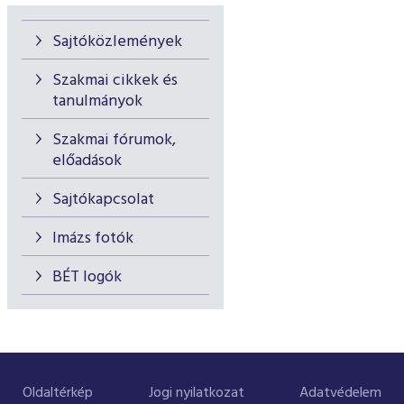
Sajtóközlemények
Szakmai cikkek és
tanulmányok
Szakmai fórumok,
előadások
Sajtókapcsolat
Imázs fotók
BÉT logók
Oldaltérkép
Jogi nyilatkozat
Adatvédelem