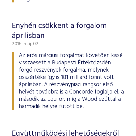
Enyhén csökkent a forgalom
áprilisban
2016. máj. 02.
Az erős márciusi forgalmat követően kissé
visszaesett a Budapesti Értéktőzsdén
forgó részvények forgalma, melynek
összértéke így is 181 milliárd forint volt
áprilisban. A részvénypiaci rangsor első
helyét továbbra is a Concorde foglalja el, a
második az Equilor, míg a Wood ezúttal a
harmadik helyre futott be.
Együttműködési lehetőségekről