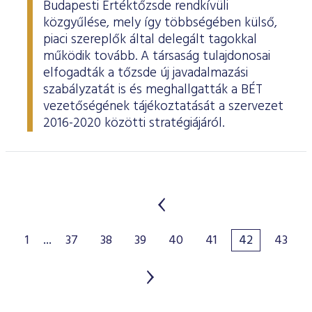
Budapesti Értéktőzsde rendkívüli
közgyűlése, mely így többségében külső,
piaci szereplők által delegált tagokkal
működik tovább. A társaság tulajdonosai
elfogadták a tőzsde új javadalmazási
szabályzatát is és meghallgatták a BÉT
vezetőségének tájékoztatását a szervezet
2016-2020 közötti stratégiájáról.
1
...
37
38
39
40
41
42
43