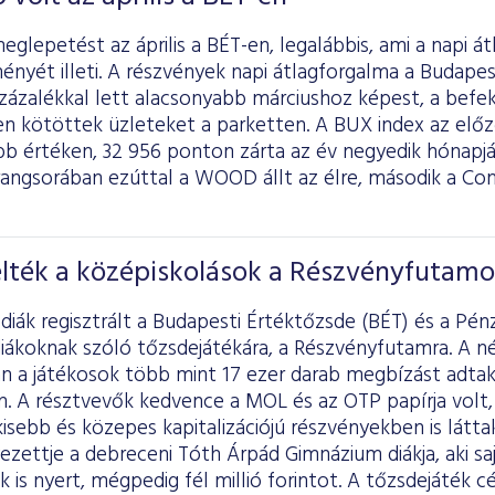
lepetést az április a BÉT-en, legalábbis, ami a napi á
ményét illeti. A részvények napi átlagforgalma a Budape
 százalékkal lett alacsonyabb márciushoz képest, a befe
en kötöttek üzleteket a parketten. A BUX index az el
b értéken, 32 956 ponton zárta az év negyedik hónapj
rangsorában ezúttal a WOOD állt az élre, második a Co
elték a középiskolások a Részvényfutamo
diák regisztrált a Budapesti Értéktőzsde (BÉT) és a Pén
iákoknak szóló tőzsdejátékára, a Részvényfutamra. A né
n a játékosok több mint 17 ezer darab megbízást adtak,
n. A résztvevők kedvence a MOL és az OTP papírja volt,
isebb és közepes kapitalizációjú részvényekben is látta
yezettje a debreceni Tóth Árpád Gimnázium diákja, aki 
k is nyert, mégpedig fél millió forintot. A tőzsdejáték cé