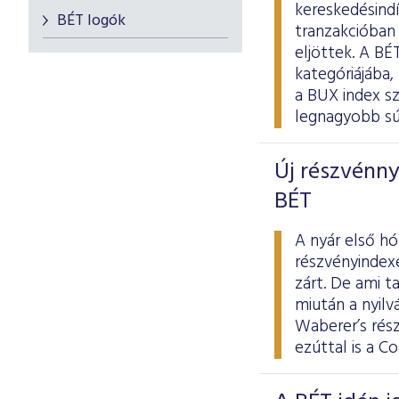
kereskedésindí
BÉT logók
tranzakcióban 
eljöttek. A B
kategóriájába,
a BUX index sz
legnagyobb súl
Új részvénnye
BÉT
A nyár első h
részvényindexe
zárt. De ami t
miután a nyilv
Waberer’s rés
ezúttal is a C