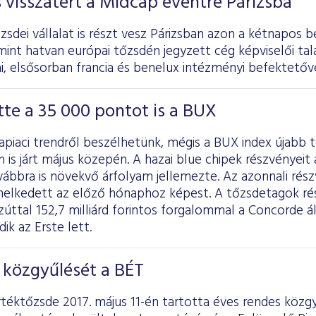
s visszatért a Midcap eventre Párizsba
sdei vállalat is részt vesz Párizsban azon a kétnapos b
int hatvan európai tőzsdén jegyzett cég képviselői tal
, elsősorban francia és benelux intézményi befektetőve
te a 35 000 pontot is a BUX
kapiaci trendről beszélhetünk, mégis a BUX index újabb 
 is járt május közepén. A hazai blue chipek részvényei
vábbra is növekvő árfolyam jellemezte. Az azonnali rés
melkedett az előző hónaphoz képest. A tőzsdetagok rés
úttal 152,7 milliárd forintos forgalommal a Concorde ál
k az Erste lett.
 közgyűlését a BÉT
rtéktőzsde 2017. május 11-én tartotta éves rendes közg