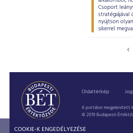
alkalomból, ho
Csoport leányv
stratégiájáva
nyújtson olyan
sikerrel megva
Oldaltérkép
Jog
A portálon megjelenített 
© 2019 Budapesti Értéktő
COOKIE-K ENGEDÉLYEZÉSE