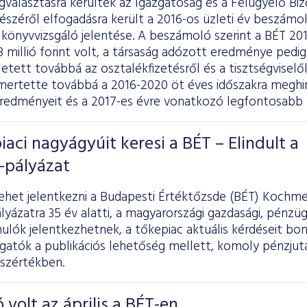
választásra kerültek az Igazgatóság és a Felügyelő Biz
észéről elfogadásra került a 2016-os üzleti év beszámol
 könyvvizsgáló jelentése. A beszámoló szerint a BÉT 20
millió forint volt, a társaság adózott eredménye pedig 73
etett továbbá az osztalékfizetésről és a tisztségviselők 
mertette továbbá a 2016-2020 öt éves időszakra meghir
redményeit és a 2017-es évre vonatkozó legfontosabb 
iaci nagyágyúit keresi a BÉT – Elindult a
-pályázat
ehet jelentkezni a Budapesti Értéktőzsde (BÉT) Kochmei
pályázatra 35 év alatti, a magyarországi gazdasági, pénzüg
ulók jelentkezhetnek, a tőkepiac aktuális kérdéseit bo
lgatók a publikációs lehetőség mellett, komoly pénzju
sszértékben.
 volt az április a BÉT-en