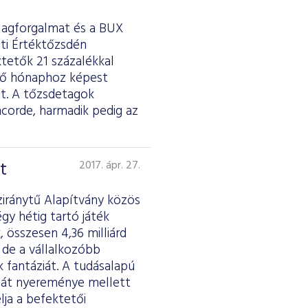
tlagforgalmat és a BUX
sti Értéktőzsdén
ktetők 21 százalékkal
őző hónaphoz képest
át. A tőzsdetagok
ncorde, harmadik pedig az
t
2017. ápr. 27.
ziránytű Alapítvány közös
gy hétig tartó játék
 összesen 4,36 milliárd
 de a vállalkozóbb
k fantáziát. A tudásalapú
saját nyereménye mellett
lja a befektetői