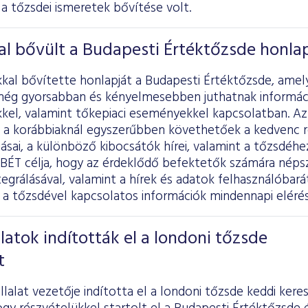
a tőzsdei ismeretek bővítése volt.
al bővült a Budapesti Értéktőzsde honla
kkal bővítette honlapját a Budapesti Értéktőzsde, amel
még gyorsabban és kényelmesebben juthatnak informác
kel, valamint tőkepiaci eseményekkel kapcsolatban. Az
a korábbiaknál egyszerűbben követhetőek a kedvenc 
sai, a különböző kibocsátók hírei, valamint a tőzsdéh
BÉT célja, hogy az érdeklődő befektetők számára néps
egrálásával, valamint a hírek és adatok felhasználóbarát
a tőzsdével kapcsolatos információk mindennapi elérés
latok indították el a londoni tőzsde
t
lalat vezetője indította el a londoni tőzsde keddi ker