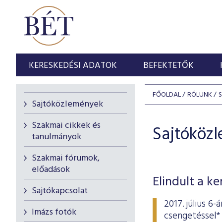
KERESKEDÉSI ADATOK
BEFEKTETŐK
FŐOLDAL
RÓLUNK
Sajtóközlemények
Szakmai cikkek és
Sajtóköz
tanulmányok
Szakmai fórumok,
előadások
Elindult a k
Sajtókapcsolat
2017. július 6
Imázs fotók
csengetéssel* 