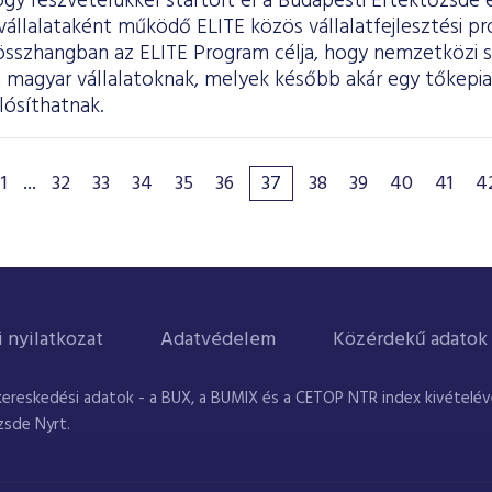
gy részvételükkel startolt el a Budapesti Értéktőzsde
állalataként működő ELITE közös vállalatfejlesztési pr
l összhangban az ELITE Program célja, hogy nemzetközi 
 magyar vállalatoknak, melyek később akár egy tőkepiac
lósíthatnak.
1
...
32
33
34
35
36
37
38
39
40
41
4
i nyilatkozat
Adatvédelem
Közérdekű adatok
kereskedési adatok - a BUX, a BUMIX és a CETOP NTR index kivételével
zsde Nyrt.