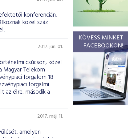
efektetői konferencián,
álkoznak közel száz
l.
KÖVESS MINKET
FACEBOOKON!
2017. jún. 01.
történelmi csúcson, közel
t a Magyar Telekom
zvénypiaci forgalom 18
zvénypiaci forgalmi
lt az élre, második a
2017. máj. 11.
yűlését, amelyen