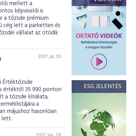
elői mellett a
ntos képviselői is
se a tőzsde prémium
ú cég lett a parketten és
zsdei vállalat az ötödik
a
2017. júl. 03.
i Értéktőzsde
ESG JELENTÉS
es értéktől 35 990 ponton
t a tőzsde kínálata,
erméklistájára a
ban májushoz hasonlóan
lett.
2017. jún. 29.