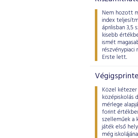
Nem hozott meg
index teljesít
áprilisban 3,5
kisebb értékb
ismét magasab
részvénypiaci 
Erste lett.
Végigsprint
Közel kétezer 
középiskolás d
mérlege alapjá
forint értékbe
szelleműek a k
játék első hel
még iskolájána