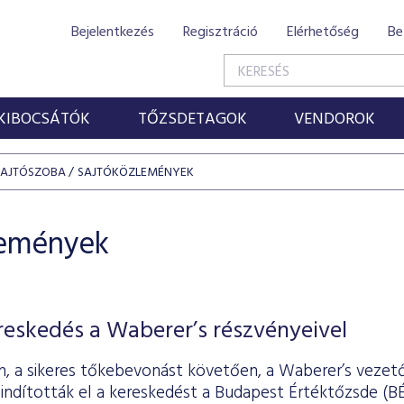
Bejelentkezés
Regisztráció
Elérhetőség
Be
KIBOCSÁTÓK
TŐZSDETAGOK
VENDOROK
SAJTÓSZOBA
SAJTÓKÖZLEMÉNYEK
lemények
ereskedés a Waberer’s részvényeivel
-án, a sikeres tőkebevonást követően, a Waberer’s vezet
indították el a kereskedést a Budapest Értéktőzsde (BÉ