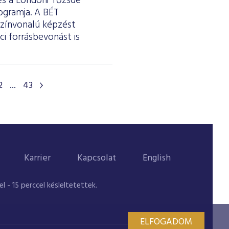
 és a Londoni Tőzsde
ogramja. A BÉT
színvonalú képzést
i forrásbevonást is
2
...
43
Karrier
Kapcsolat
English
 - 15 perccel késleltetettek.
ELFOGADOM