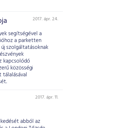
pja
2017. ápr. 24.
yek segítségével a
ióhoz a parketten
 új szolgáltatásoknak
részvények
ez kapcsolódó
zerű közösségi
 tálalásával
ét.
2017. ápr. 11.
eskedését abból az