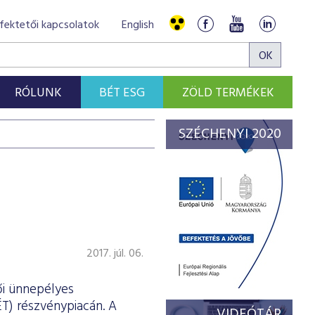
fektetői kapcsolatok
English
RÓLUNK
BÉT ESG
ZÖLD TERMÉKEK
SZÉCHENYI 2020
2017. júl. 06.
ői ünnepélyes
T) részvénypiacán. A
VIDEÓTÁR