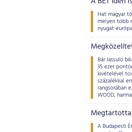
A BÉT idén i
Hat magyar tőz
melyen több m
nyugat-európai
Megközelítet
Bár lassuló bi
35 ezer ponton
kivételével to
százalékkal e
rangsorában ez
WOOD, harmadi
Megtartotta
A Budapesti É