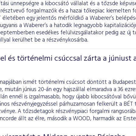
tási ünnepségre a kibocsátó vállalat és a tőzsde képvis
résztvevő forgalmazók és a hazai tőkepiac kiemelten fo
ÉT életében egy jelentős mérföldkő a Waberer’s belépé
 ugyanis a Waberer’s a hatodik legnagyobb kapitalizációj
eptemberben esedékes felülvizsgálatakor pedig az új tő
lyal kerülhet be a részvénykosárba.
l és történelmi csúccsal zárta a júniust 
ónapjában ismét történelmi csúcsot döntött a Budapest
, miután június 20-án egy hajszállal elmaradva a 36 ezr
alán ennél is izgalmasabb, hogy újabb kibocsátóval bővül
ános részvényjegyzéssel párhuzamosan felkerült a BÉT t
zvénye. A tőzsdetagok részvénypiaci forgalmi rangsorá
oncorde állt az élre, második a WOOD, harmadik az Erste 