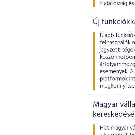
tudatosság és 
Új funkciókk
Újabb funkció
felhasználók 
jegyzett cégek
köszönhetően 
árfolyammozgá
események. A 
platformok int
megkönnyítse 
Magyar válla
kereskedésé
Hét magyar vál