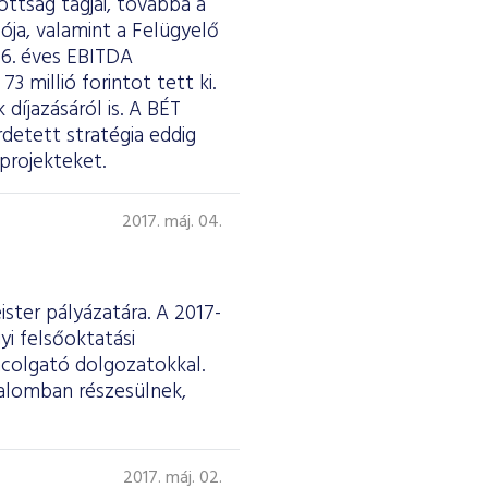
ottság tagjai, továbbá a
ója, valamint a Felügyelő
16. éves EBITDA
 millió forintot tett ki.
díjazásáról is. A BÉT
detett stratégia eddig
projekteket.
2017. máj. 04.
ster pályázatára. A 2017-
yi felsőoktatási
ncolgató dolgozatokkal.
talomban részesülnek,
2017. máj. 02.