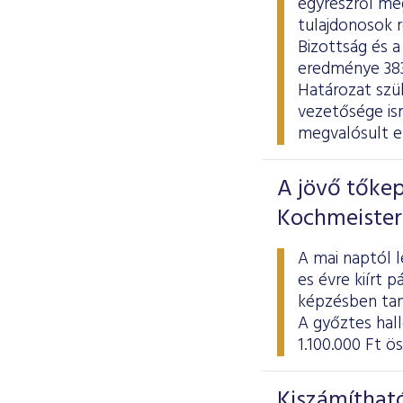
egyrészről meg
tulajdonosok r
Bizottság és a
eredménye 383 
Határozat szül
vezetősége is
megvalósult e
A jövő tőkep
Kochmeister
A mai naptól l
es évre kiírt 
képzésben tan
A győztes hal
1.100.000 Ft ö
Kiszámítható