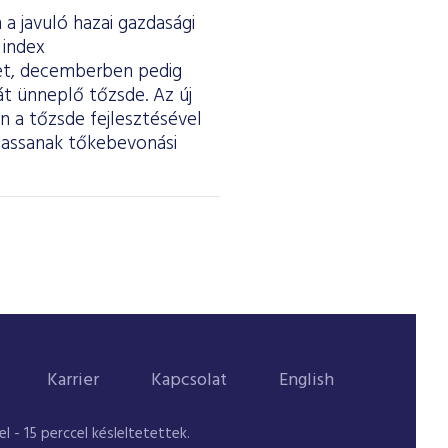
a javuló hazai gazdasági
 index
ket, decemberben pedig
át ünneplő tőzsde. Az új
 a tőzsde fejlesztésével
thassanak tőkebevonási
Karrier
Kapcsolat
English
 - 15 perccel késleltetettek.