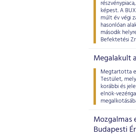
részvénypiaca
képest. A BUX
múlt év végi 
hasonlóan alak
második helyr
Befektetési Zr
Megalakult 
Megtartotta el
Testület, mely
korábbi és jel
elnök-vezériga
megalkotásába
Mozgalmas é
Budapesti É