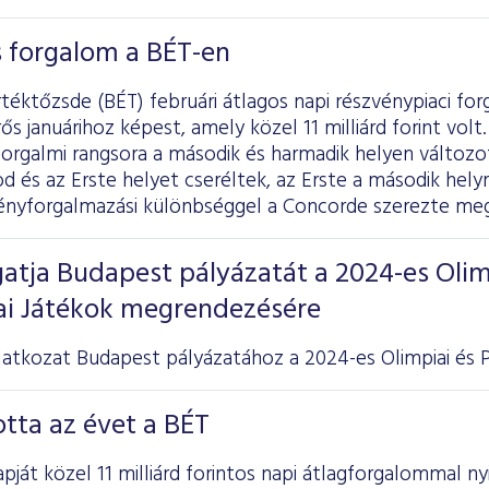
os forgalom a BÉT-en
téktőzsde (BÉT) februári átlagos napi részvénypiaci forga
ős januárihoz képest, amely közel 11 milliárd forint vol
forgalmi rangsora a második és harmadik helyen változ
 és az Erste helyet cseréltek, az Erste a második helyre
vényforgalmazási különbséggel a Concorde szerezte meg
atja Budapest pályázatát a 2024-es Olim
iai Játékok megrendezésére
atkozat Budapest pályázatához a 2024-es Olimpiai és Pa
otta az évet a BÉT
pját közel 11 milliárd forintos napi átlagforgalommal ny