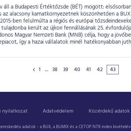
áll a Budapesti Értéktőzsde (BÉT) mögött: elsősorban 
és az alacsony kamatkörnyezetnek köszönhetően a BUX
 2015-ben felülmúlta a régiós és európai tőzsdeindexe
tulajdonba került az újkori fennállásának 25. évfordulój
jdonos Magyar Nemzeti Bank (MNB) célja, hogy a jövőben
epiacot, így a hazai vállalatok minél hatékonyabban ju
.
1
...
38
39
40
41
42
43
i nyilatkozat
Adatvédelem
Közérdekű adatok
kereskedési adatok - a BUX, a BUMIX és a CETOP NTR index kivételével