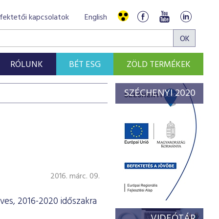
fektetői kapcsolatok
English
RÓLUNK
BÉT ESG
ZÖLD TERMÉKEK
SZÉCHENYI 2020
2016. márc. 09.
ves, 2016-2020 időszakra
VIDEÓTÁR