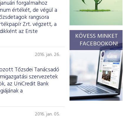
januári forgalmaihoz
imum értékét, de végül a
tőzsdetagok rangsora
tékpapír Zrt. végzett, a
dikként az Erste
KÖVESS MINKET
FACEBOOKON!
2016. jan. 26.
ehozott Tőzsdei Tanácsadó
amigazgatási szervezetek
ök, az UniCredit Bank
giájának a
2016. jan. 05.