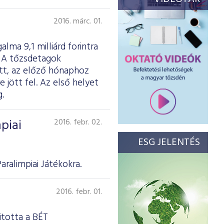
2016. márc. 01.
lma 9,1 milliárd forintra
t. A tőzsdetagok
ott, az előző hónaphoz
 jött fel. Az első helyet
.
piai
2016. febr. 02.
ESG JELENTÉS
ralimpiai Játékokra.
2016. febr. 01.
itotta a BÉT