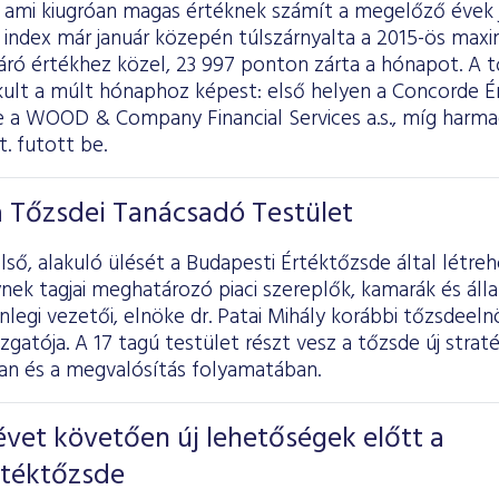
, ami kiugróan magas értéknek számít a megelőző évek 
 index már január közepén túlszárnyalta a 2015-ös max
záró értékhez közel, 23 997 ponton zárta a hónapot. A 
ult a múlt hónaphoz képest: első helyen a Concorde Ér
e a WOOD & Company Financial Services a.s., míg harma
t. futott be.
a Tőzsdei Tanácsadó Testület
ső, alakuló ülését a Budapesti Értéktőzsde által létr
nek tagjai meghatározó piaci szereplők, kamarák és áll
enlegi vezetői, elnöke dr. Patai Mihály korábbi tőzsdeeln
zgatója. A 17 tagú testület részt vesz a tőzsde új straté
n és a megvalósítás folyamatában.
vet követően új lehetőségek előtt a
rtéktőzsde