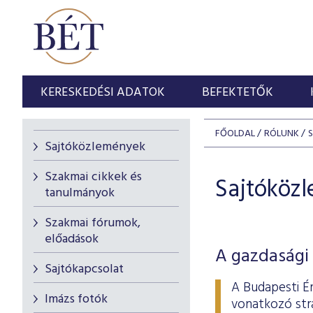
KERESKEDÉSI ADATOK
BEFEKTETŐK
FŐOLDAL
RÓLUNK
Sajtóközlemények
Szakmai cikkek és
Sajtóköz
tanulmányok
Szakmai fórumok,
előadások
A gazdasági 
Sajtókapcsolat
A Budapesti É
Imázs fotók
vonatkozó stra