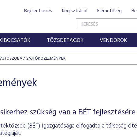
Bejelentkezés
Regisztráció
Elérhetőség
Be
KIBOCSÁTÓK
TŐZSDETAGOK
VENDOROK
SAJTÓSZOBA
SAJTÓKÖZLEMÉNYEK
lemények
sikerhez szükség van a BÉT fejlesztésére
rtéktőzsde (BÉT) Igazgatósága elfogadta a társaság öté
tégiáját.