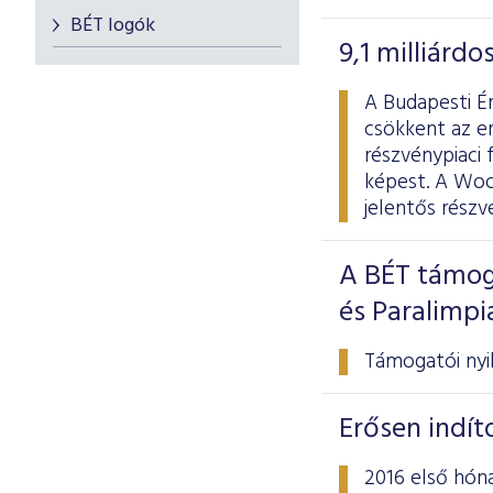
BÉT logók
9,1 milliárd
A Budapesti Ér
csökkent az er
részvénypiaci 
képest. A Wood
jelentős rész
A BÉT támog
és Paralimp
Támogatói nyil
Erősen indít
2016 első hóna