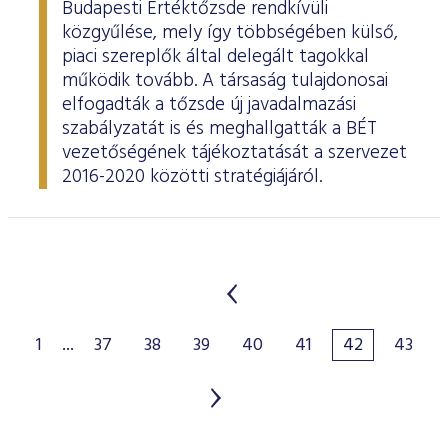
Budapesti Értéktőzsde rendkívüli
közgyűlése, mely így többségében külső,
piaci szereplők által delegált tagokkal
működik tovább. A társaság tulajdonosai
elfogadták a tőzsde új javadalmazási
szabályzatát is és meghallgatták a BÉT
vezetőségének tájékoztatását a szervezet
2016-2020 közötti stratégiájáról.
1
...
37
38
39
40
41
42
43