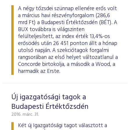
A négy tőzsdei szünnap ellenére erős volt
a március havi részvényforgalom (286,6
mrd Ft) a Budapesti Értéktőzsdén (BÉT). A
BUX továbbra is világszinten
felülteljesített, az index érték 13,4%-os
erősödés után 26 451 ponton állt a hónap
utolsó napján. A szekciótagok forgalmi
rangsorában az első helyet változatlanul a
Concorde birtokolja, a második a Wood, a
harmadik az Erste.
Új igazgatósági tagok a
Budapesti Értéktőzsdén
2016. márc. 31.
Két új Igazgatósági tagot választott a