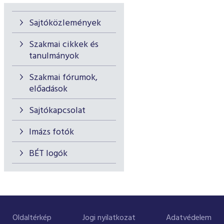
Sajtóközlemények
Szakmai cikkek és
tanulmányok
Szakmai fórumok,
előadások
Sajtókapcsolat
Imázs fotók
BÉT logók
Oldaltérkép
Jogi nyilatkozat
Adatvédelem