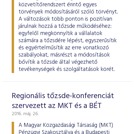
ESG Útmutató
közvetítőrendszert érintő egyes
törvények módosításáról szóló törvényt.
A változások több ponton is pozitívan
járulnak hozzá a tőzsde működéséhez:
egyfelől megkönnyítik a vállalatok
számára a tőzsdére lépést, egyszerűsítik
és egyértelműsítik az erre vonatkozó
szabályokat, másrészt a módosítások
bővítik a tőzsde által végezhető
tevékenységek és szolgáltatások körét.
Regionális tőzsde-konferenciát
szervezett az MKT és a BÉT
2016. máj. 26.
A Magyar Közgazdasági Társaság (MKT)
Pénzügyi Szakosztálya és a Budapesti