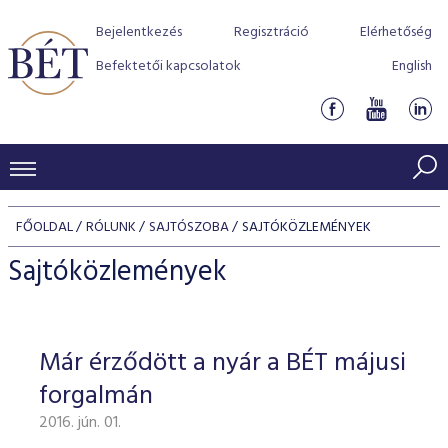
Bejelentkezés
Regisztráció
Elérhetőség
Befektetői kapcsolatok
English
KERESKEDÉSI ADATOK
FŐOLDAL
RÓLUNK
SAJTÓSZOBA
SAJTÓKÖZLEMÉNYEK
INDEXEK
BEFEKTETŐK
Sajtóközlemények
Részvényindexek
Piaci forgalom
Termékcsoportok
KIBOCSÁTÓK
Kötvényindexek
Kedvenc instrumentumok
Szabályozás
Indexek
Részvény és vállalati kötvény tőzsdei bevezetését támoga
Már érződött a nyár a BÉT májusi
TŐZSDETAGOK
Jelzáloglevél indexek
program
Azonnali Piac
Alkalmazott díjstruktúra
BÉT szabályzatok
Részvény szekció
forgalmán
Tőzsdetagok, üzletkötők
VENDOROK
Vállalati kötvény indexek
Származékos piac
BÉT Xtend - Részvénypiac egyszerűen
Részvények
Elszámolás
Befektetővédelem
2016. jún. 01.
Hitelpapír szekció
Útmutató a taggá váláshoz