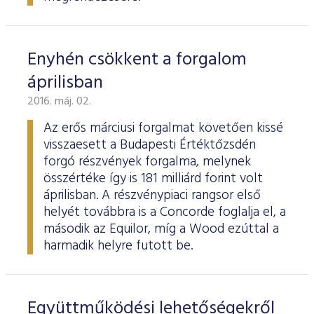
Enyhén csökkent a forgalom
áprilisban
2016. máj. 02.
Az erős márciusi forgalmat követően kissé
visszaesett a Budapesti Értéktőzsdén
forgó részvények forgalma, melynek
összértéke így is 181 milliárd forint volt
áprilisban. A részvénypiaci rangsor első
helyét továbbra is a Concorde foglalja el, a
második az Equilor, míg a Wood ezúttal a
harmadik helyre futott be.
Együttműködési lehetőségekről