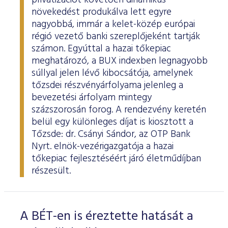
privatizációt követően dinamikus
növekedést produkálva lett egyre
nagyobbá, immár a kelet-közép európai
régió vezető banki szereplőjeként tartják
számon. Egyúttal a hazai tőkepiac
meghatározó, a BUX indexben legnagyobb
súllyal jelen lévő kibocsátója, amelynek
tőzsdei részvényárfolyama jelenleg a
bevezetési árfolyam mintegy
százszorosán forog. A rendezvény keretén
belül egy különleges díjat is kiosztott a
Tőzsde: dr. Csányi Sándor, az OTP Bank
Nyrt. elnök-vezérigazgatója a hazai
tőkepiac fejlesztéséért járó életműdíjban
részesült.
A BÉT-en is éreztette hatását a