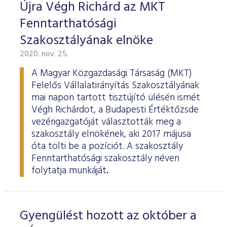
ESG Útmutató
Újra Végh Richárd az MKT
Fenntarthatósági
Szakosztályának elnöke
2020. nov. 25.
A Magyar Közgazdasági Társaság (MKT)
Felelős Vállalatirányítás Szakosztályának
mai napon tartott tisztújító ülésén ismét
Végh Richárdot, a Budapesti Értéktőzsde
vezérigazgatóját választották meg a
szakosztály elnökének, aki 2017 májusa
óta tölti be a pozíciót. A szakosztály
Fenntarthatósági szakosztály néven
folytatja munkáját
.
Gyengülést hozott az október a