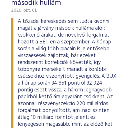
második hullám
2020. okt. 01.
A tőzsdei kereskedés sem tudta kivonni
magát a járvány második hulláma alól:
csökkenő árakat, de növekvő forgalmat
hozott a BÉT-en a szeptember. A hónap
során a világ főbb piacain is jelentősebb
visszaesések zajlottak, bár ezeket
rendszerint korrekciók követték, így
többnyire mérsékelt maradt a korábbi
csúcsokhoz viszonyított gyengülés. A BUX
a hónap során 34 851 pontról 32 924
pontig esett vissza, a három legnagyobb
papírból kettő ára egyaránt csökkent. Az
azonnali részvényszekció 220 milliárdos
forgalmat bonyolított, ami napi szinten
átlag 10 milliárd forintot jelent: ez
lényegesen magasabb, mint az előző két