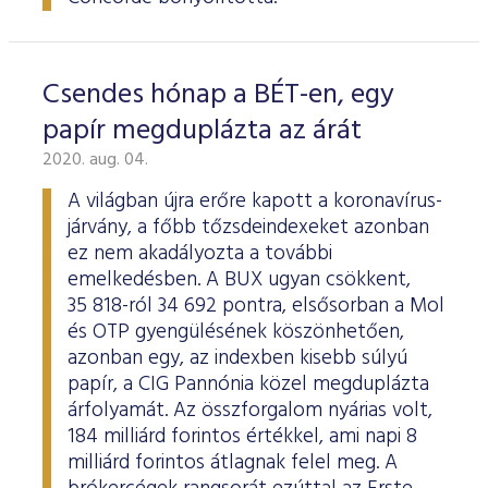
Csendes hónap a BÉT-en, egy
papír megduplázta az árát
2020. aug. 04.
A világban újra erőre kapott a koronavírus-
járvány, a főbb tőzsdeindexeket azonban
ez nem akadályozta a további
emelkedésben. A BUX ugyan csökkent,
35 818-ról 34 692 pontra, elsősorban a Mol
és OTP gyengülésének köszönhetően,
azonban egy, az indexben kisebb súlyú
papír, a CIG Pannónia közel megduplázta
árfolyamát. Az összforgalom nyárias volt,
184 milliárd forintos értékkel, ami napi 8
milliárd forintos átlagnak felel meg. A