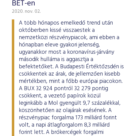
BÉT-en
2020. nov. 02.
A több hónapos emelkedő trend után
októberben kissé visszaestek a
nemzetközi részvénypiacok, ami ebben a
hónapban eleve gyakori jelenség,
ugyanakkor most a koronavírus-járvány
második hulláma is aggasztja a
befektetőket. A Budapesti Értéktőzsdén is
csökkentek az árak, de jellemzően kisebb
mértékben, mint a főbb európai piacokon.
A BUX 32 924 pontról 32 279 pontig
csökkent, a vezető papírok közül
leginkább a Mol gyengült 9,7 százalékkal,
köszönhetően az olajárak esésének. A
részvénypiac forgalma 173 milliárd forint
volt, a napi átlagforgalom 8,3 milliárd
forint lett. A brókercégek forgalmi