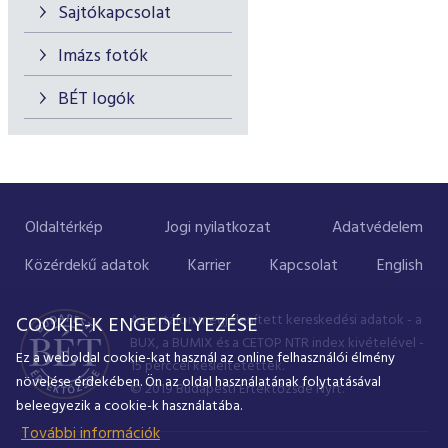
Sajtókapcsolat
Imázs fotók
BÉT logók
Oldaltérkép
Jogi nyilatkozat
Adatvédelem
Közérdekű adatok
Karrier
Kapcsolat
English
A portálon megjelenített kereskedési adatok - a
COOKIE-K ENGEDÉLYEZÉSE
BUX, a BUMIX és a CETOP NTR index kivételével -
Ez a weboldal cookie-kat használ az online felhasználói élmény
15 perccel késleltetettek.
növelése érdekében. Ön az oldal használatának folytatásával
© 2019 Budapesti Értéktőzsde Nyrt.
beleegyezik a cookie-k használatába.
További információk