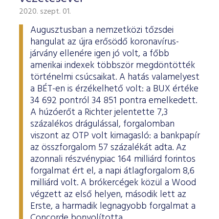
2020. szept. 01.
Augusztusban a nemzetközi tőzsdei
hangulat az újra erősödő koronavírus-
járvány ellenére igen jó volt, a főbb
amerikai indexek többször megdöntötték
történelmi csúcsaikat. A hatás valamelyest
a BÉT-en is érzékelhető volt: a BUX értéke
34 692 pontról 34 851 pontra emelkedett.
A húzóerőt a Richter jelentette 7,3
százalékos drágulással, forgalomban
viszont az OTP volt kimagasló: a bankpapír
az összforgalom 57 százalékát adta. Az
azonnali részvénypiac 164 milliárd forintos
forgalmat ért el, a napi átlagforgalom 8,6
milliárd volt. A brókercégek közül a Wood
végzett az első helyen, második lett az
Erste, a harmadik legnagyobb forgalmat a
Concorde bonyolította.