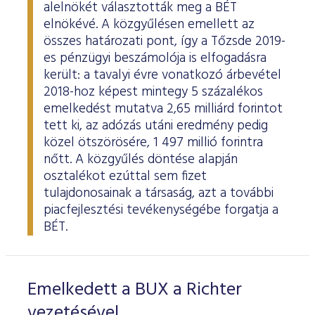
alelnökét választották meg a BÉT
elnökévé. A közgyűlésen emellett az
összes határozati pont, így a Tőzsde 2019-
es pénzügyi beszámolója is elfogadásra
került: a tavalyi évre vonatkozó árbevétel
2018-hoz képest mintegy 5 százalékos
emelkedést mutatva 2,65 milliárd forintot
tett ki, az adózás utáni eredmény pedig
közel ötszörösére, 1 497 millió forintra
nőtt. A közgyűlés döntése alapján
osztalékot ezúttal sem fizet
tulajdonosainak a társaság, azt a további
piacfejlesztési tevékenységébe forgatja a
BÉT.
Emelkedett a BUX a Richter
vezetésével