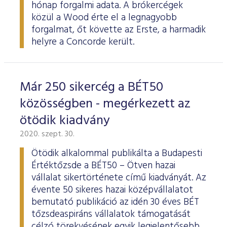
hónap forgalmi adata. A brókercégek
közül a Wood érte el a legnagyobb
forgalmat, őt követte az Erste, a harmadik
helyre a Concorde került.
Már 250 sikercég a BÉT50
közösségben - megérkezett az
ötödik kiadvány
2020. szept. 30.
Ötödik alkalommal publikálta a Budapesti
Értéktőzsde a BÉT50 – Ötven hazai
vállalat sikertörténete című kiadványát. Az
évente 50 sikeres hazai középvállalatot
bemutató publikáció az idén 30 éves BÉT
tőzsdeaspiráns vállalatok támogatását
célzó törekvésének egyik legjelentősebb