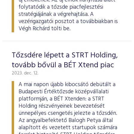
új elnökének. Az új elnök irányítása alatt
folytatódik a tőzsde piacfejlesztési
stratégiájának a végrehajtása. A
vezérigazgatói posztot a továbbiakban is
Végh Richárd tölti be.
Tőzsdére lépett a STRT Holding,
tovább bővül a BÉT Xtend piac
2023. dec. 12.
A mai napon újabb kibocsátó debütált a
Budapesti Értéktőzsde középvállalati
platformján, a BÉT Xtenden: a STRT
Holding részvényeinek bevezetését
ünnepélyes csengetés jelezte a tőzsdén.
Az angyalbefektető Balogh Petya által
alapított és vezetett startupok számára