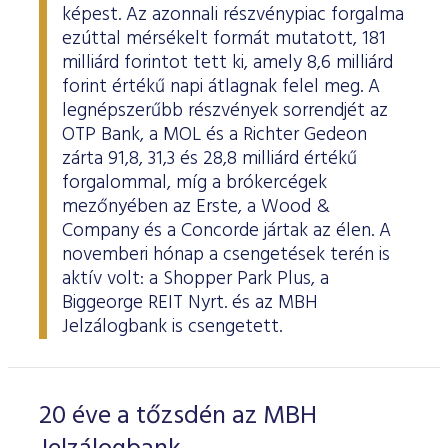
képest. Az azonnali részvénypiac forgalma
ezúttal mérsékelt formát mutatott, 181
milliárd forintot tett ki, amely 8,6 milliárd
forint értékű napi átlagnak felel meg. A
legnépszerűbb részvények sorrendjét az
OTP Bank, a MOL és a Richter Gedeon
zárta 91,8, 31,3 és 28,8 milliárd értékű
forgalommal, míg a brókercégek
mezőnyében az Erste, a Wood &
Company és a Concorde jártak az élen. A
novemberi hónap a csengetések terén is
aktív volt: a Shopper Park Plus, a
Biggeorge REIT Nyrt. és az MBH
Jelzálogbank is csengetett.
20 éve a tőzsdén az MBH