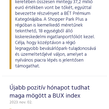
keretében összesen mintegy 37,2 millió
euró értékben vont be tőkét, egyúttal
bevezette részvényeit a BÉT Prémium
Kategóriájába. A Shopper Park Plus a
régióban is kiemelkedő méretűnek
tekinthető, 18 egységből álló
kiskereskedelmi ingatlanportfóliót kezel.
Célja, hogy középtávon a régió
legnagyobb bevásárlópark-tulajdonosává
és üzemeltetőjévé váljon, amelyet a
nyilvános piacra lépés is jelentősen
támogathat.
Újabb pozitív hónapot tudhat
maga mögött a BUX index
2023. nov. 02.