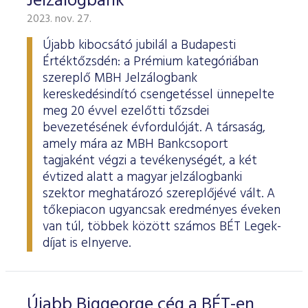
Jelzálogbank
2023. nov. 27.
Újabb kibocsátó jubilál a Budapesti
Értéktőzsdén: a Prémium kategóriában
szereplő MBH Jelzálogbank
kereskedésindító csengetéssel ünnepelte
meg 20 évvel ezelőtti tőzsdei
bevezetésének évfordulóját. A társaság,
amely mára az MBH Bankcsoport
tagjaként végzi a tevékenységét, a két
évtized alatt a magyar jelzálogbanki
szektor meghatározó szereplőjévé vált. A
tőkepiacon ugyancsak eredményes éveken
van túl, többek között számos BÉT Legek-
díjat is elnyerve.
Újabb Biggeorge cég a BÉT-en