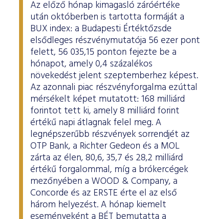
Az előző hónap kimagasló záróértéke
után októberben is tartotta formáját a
BUX index: a Budapesti Értéktőzsde
elsődleges részvénymutatója 56 ezer pont
felett, 56 035,15 ponton fejezte be a
hónapot, amely 0,4 százalékos
növekedést jelent szeptemberhez képest.
Az azonnali piac részvényforgalma ezúttal
mérsékelt képet mutatott: 168 milliárd
forintot tett ki, amely 8 milliárd forint
értékű napi átlagnak felel meg. A
legnépszerűbb részvények sorrendjét az
OTP Bank, a Richter Gedeon és a MOL
zárta az élen, 80,6, 35,7 és 28,2 milliárd
értékű forgalommal, míg a brókercégek
mezőnyében a WOOD & Company, a
Concorde és az ERSTE érte el az első
három helyezést. A hónap kiemelt
eseményeként a BÉT bemutatta a