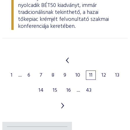
nyolcadik BÉT50 kiadványt, immár
tradicionálisnak tekinthető, a hazai
tőkepiac krémjét felvonultató szakmai
konferenciája keretében.
1
...
6
7
8
9
10
11
12
13
14
15
16
...
43