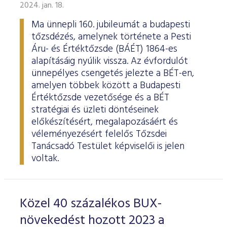
ESG Útmutató
2024. jan. 18.
Ma ünnepli 160. jubileumát a budapesti
tőzsdézés, amelynek története a Pesti
Áru- és Értéktőzsde (BÁÉT) 1864-es
alapításáig nyúlik vissza. Az évfordulót
ünnepélyes csengetés jelezte a BÉT-en,
amelyen többek között a Budapesti
Értéktőzsde vezetősége és a BÉT
stratégiai és üzleti döntéseinek
előkészítésért, megalapozásáért és
véleményezésért felelős Tőzsdei
Tanácsadó Testület képviselői is jelen
voltak.
Közel 40 százalékos BUX-
növekedést hozott 2023 a