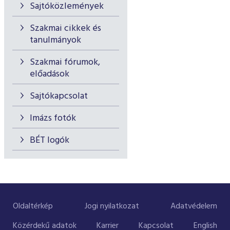
Sajtóközlemények
Szakmai cikkek és
tanulmányok
Szakmai fórumok,
előadások
Sajtókapcsolat
Imázs fotók
BÉT logók
Oldaltérkép
Jogi nyilatkozat
Adatvédelem
Közérdekű adatok
Karrier
Kapcsolat
English