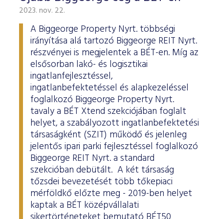
2023. nov. 22.
A Biggeorge Property Nyrt. többségi
irányítása alá tartozó Biggeorge REIT Nyrt.
részvényei is megjelentek a BÉT-en. Míg az
elsősorban lakó- és logisztikai
ingatlanfejlesztéssel,
ingatlanbefektetéssel és alapkezeléssel
foglalkozó Biggeorge Property Nyrt.
tavaly a BÉT Xtend szekciójában foglalt
helyet, a szabályozott ingatlanbefektetési
társaságként (SZIT) működő és jelenleg
jelentős ipari parki fejlesztéssel foglalkozó
Biggeorge REIT Nyrt. a standard
szekcióban debütált. A két társaság
tőzsdei bevezetését több tőkepiaci
mérföldkő előzte meg - 2019-ben helyet
kaptak a BÉT középvállalati
sikertörténeteket bemutató BÉT50