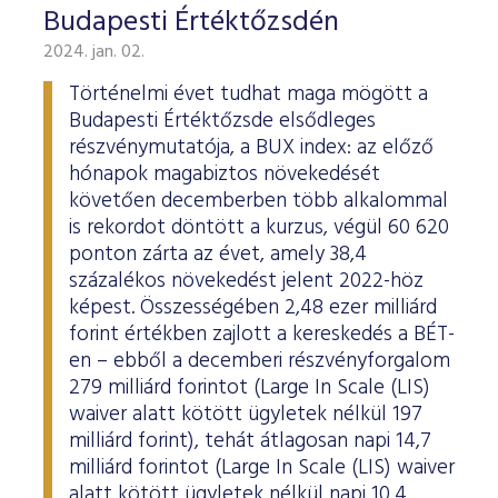
Budapesti Értéktőzsdén
2024. jan. 02.
Történelmi évet tudhat maga mögött a
Budapesti Értéktőzsde elsődleges
részvénymutatója, a BUX index: az előző
hónapok magabiztos növekedését
követően decemberben több alkalommal
is rekordot döntött a kurzus, végül 60 620
ponton zárta az évet, amely 38,4
százalékos növekedést jelent 2022-höz
képest. Összességében 2,48 ezer milliárd
forint értékben zajlott a kereskedés a BÉT-
en – ebből a decemberi részvényforgalom
279 milliárd forintot (Large In Scale (LIS)
waiver alatt kötött ügyletek nélkül 197
milliárd forint), tehát átlagosan napi 14,7
milliárd forintot (Large In Scale (LIS) waiver
alatt kötött ügyletek nélkül napi 10,4