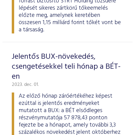
forrást biztosító STRT Holding tőzsdére
lépését sikeres zártkörű tőkeemelés
előzte meg, amelynek keretében
összesen 1,15 milliárd forint tőkét vont be
a társaság.
Jelentős BUX-növekedés,
csengetésekkel teli hónap a BÉT-
en
2023. dec. 01.
Az előző hónap záróértékéhez képest
ezúttal is jelentős eredményeket
mutatott a BUX: a BÉT elsődleges
részvénymutatója 57 878,43 ponton
fejezte be a hónapot, amely további 3,3
százalékos növekedést jelent októberhez