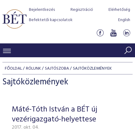
Bejelentkezés
Regisztráció
Elérhetőség
Befektetői kapcsolatok
English
KERESKEDÉSI ADATOK
FŐOLDAL
RÓLUNK
SAJTÓSZOBA
SAJTÓKÖZLEMÉNYEK
INDEXEK
BEFEKTETŐK
Sajtóközlemények
Részvényindexek
Piaci forgalom
Termékcsoportok
KIBOCSÁTÓK
Kötvényindexek
Kedvenc instrumentumok
Szabályozás
Indexek
Részvény és vállalati kötvény tőzsdei bevezetését támoga
Máté-Tóth István a BÉT új
TŐZSDETAGOK
Jelzáloglevél indexek
program
Azonnali Piac
Alkalmazott díjstruktúra
BÉT szabályzatok
Részvény szekció
vezérigazgató-helyettese
Tőzsdetagok, üzletkötők
VENDOROK
Vállalati kötvény indexek
Származékos piac
BÉT Xtend - Részvénypiac egyszerűen
Részvények
Elszámolás
Befektetővédelem
2017. okt. 04.
Hitelpapír szekció
Útmutató a taggá váláshoz