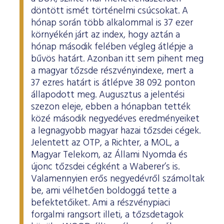
döntött ismét történelmi csúcsokat. A
hónap során több alkalommal is 37 ezer
környékén járt az index, hogy aztán a
hónap második felében végleg átlépje a
bűvös határt. Azonban itt sem pihent meg
a magyar tőzsde részvényindexe, mert a
37 ezres határt is átlépve 38 092 ponton
állapodott meg. Augusztus a jelentési
szezon eleje, ebben a hónapban tették
közé második negyedéves eredményeiket
a legnagyobb magyar hazai tőzsdei cégek.
Jelentett az OTP, a Richter, a MOL, a
Magyar Telekom, az Állami Nyomda és
újonc tőzsdei cégként a Waberer’s is.
Valamennyien erős negyedévről számoltak
be, ami vélhetően boldoggá tette a
befektetőiket. Ami a részvénypiaci
forgalmi rangsort illeti, a tőzsdetagok