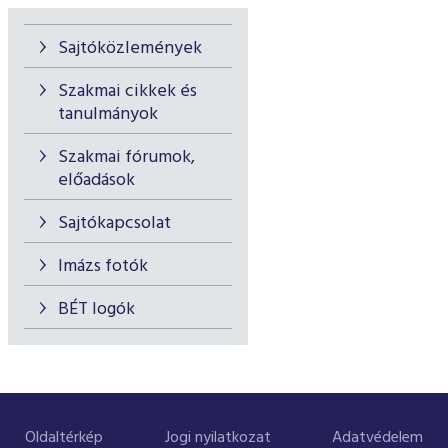
Sajtóközlemények
Szakmai cikkek és
tanulmányok
Szakmai fórumok,
előadások
Sajtókapcsolat
Imázs fotók
BÉT logók
Oldaltérkép
Jogi nyilatkozat
Adatvédelem