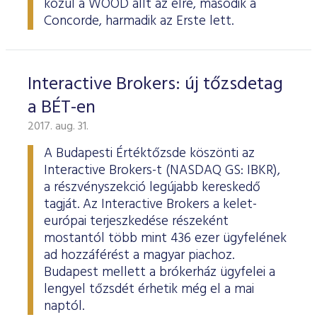
közül a WOOD állt az élre, második a
Concorde, harmadik az Erste lett.
Interactive Brokers: új tőzsdetag
a BÉT-en
2017. aug. 31.
A Budapesti Értéktőzsde köszönti az
Interactive Brokers-t (NASDAQ GS: IBKR),
a részvényszekció legújabb kereskedő
tagját. Az Interactive Brokers a kelet-
európai terjeszkedése részeként
mostantól több mint 436 ezer ügyfelének
ad hozzáférést a magyar piachoz.
Budapest mellett a brókerház ügyfelei a
lengyel tőzsdét érhetik még el a mai
naptól.