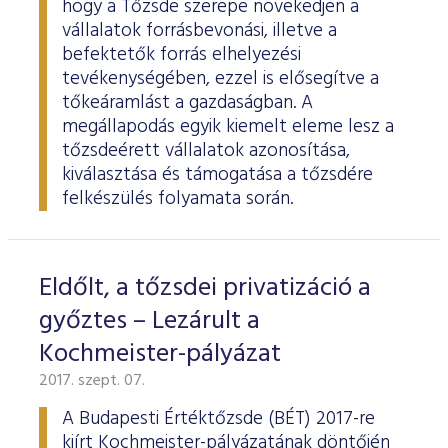
hogy a Tőzsde szerepe növekedjen a
vállalatok forrásbevonási, illetve a
befektetők forrás elhelyezési
tevékenységében, ezzel is elősegítve a
tőkeáramlást a gazdaságban. A
megállapodás egyik kiemelt eleme lesz a
tőzsdeérett vállalatok azonosítása,
kiválasztása és támogatása a tőzsdére
felkészülés folyamata során.
Eldőlt, a tőzsdei privatizáció a
győztes – Lezárult a
Kochmeister-pályázat
2017. szept. 07.
A Budapesti Értéktőzsde (BÉT) 2017-re
kiírt Kochmeister-pályázatának döntőjén