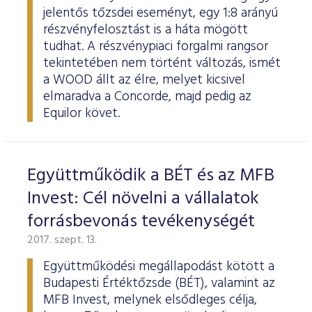
jelentős tőzsdei eseményt, egy 1:8 arányú
részvényfelosztást is a háta mögött
tudhat. A részvénypiaci forgalmi rangsor
tekintetében nem történt változás, ismét
a WOOD állt az élre, melyet kicsivel
elmaradva a Concorde, majd pedig az
Equilor követ.
Együttműködik a BÉT és az MFB
Invest: Cél növelni a vállalatok
forrásbevonás tevékenységét
2017. szept. 13.
Együttműködési megállapodást kötött a
Budapesti Értéktőzsde (BÉT), valamint az
MFB Invest, melynek elsődleges célja,