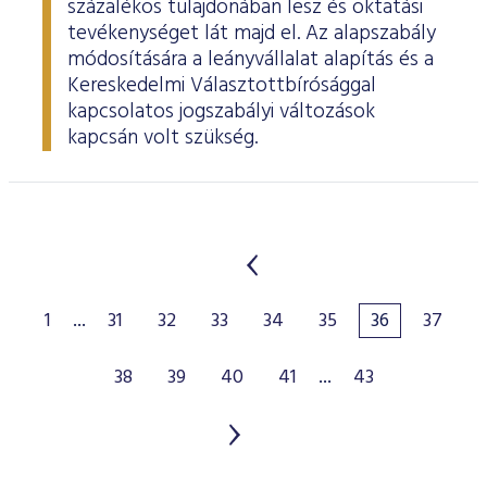
százalékos tulajdonában lesz és oktatási
tevékenységet lát majd el. Az alapszabály
módosítására a leányvállalat alapítás és a
Kereskedelmi Választottbírósággal
kapcsolatos jogszabályi változások
kapcsán volt szükség.
1
...
31
32
33
34
35
36
37
38
39
40
41
...
43