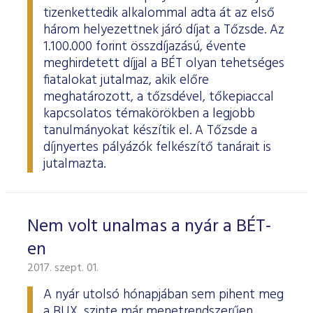
tizenkettedik alkalommal adta át az első
három helyezettnek járó díjat a Tőzsde. Az
1.100.000 forint összdíjazású, évente
meghirdetett díjjal a BÉT olyan tehetséges
fiatalokat jutalmaz, akik előre
meghatározott, a tőzsdével, tőkepiaccal
kapcsolatos témakörökben a legjobb
tanulmányokat készítik el. A Tőzsde a
díjnyertes pályázók felkészítő tanárait is
jutalmazta.
Nem volt unalmas a nyár a BÉT-
en
2017. szept. 01.
A nyár utolsó hónapjában sem pihent meg
a BUX, szinte már menetrendszerűen