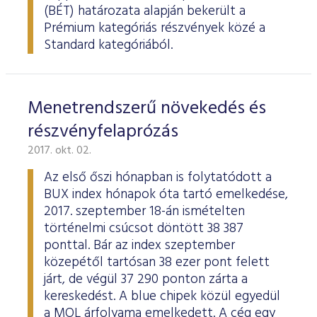
ESG Útmutató
(BÉT) határozata alapján bekerült a
Prémium kategóriás részvények közé a
Standard kategóriából.
Menetrendszerű növekedés és
részvényfelaprózás
2017. okt. 02.
Az első őszi hónapban is folytatódott a
BUX index hónapok óta tartó emelkedése,
2017. szeptember 18-án ismételten
történelmi csúcsot döntött 38 387
ponttal. Bár az index szeptember
közepétől tartósan 38 ezer pont felett
járt, de végül 37 290 ponton zárta a
kereskedést. A blue chipek közül egyedül
a MOL árfolyama emelkedett. A cég egy