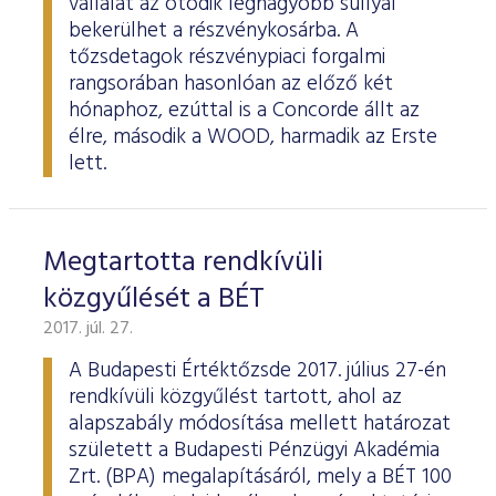
vállalat az ötödik legnagyobb súllyal
bekerülhet a részvénykosárba. A
tőzsdetagok részvénypiaci forgalmi
rangsorában hasonlóan az előző két
hónaphoz, ezúttal is a Concorde állt az
élre, második a WOOD, harmadik az Erste
lett.
Megtartotta rendkívüli
közgyűlését a BÉT
2017. júl. 27.
A Budapesti Értéktőzsde 2017. július 27-én
rendkívüli közgyűlést tartott, ahol az
alapszabály módosítása mellett határozat
született a Budapesti Pénzügyi Akadémia
Zrt. (BPA) megalapításáról, mely a BÉT 100