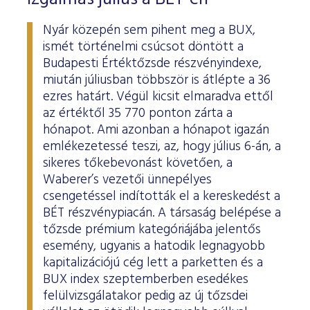
Nyár közepén sem pihent meg a BUX,
ismét történelmi csúcsot döntött a
Budapesti Értéktőzsde részvényindexe,
miután júliusban többször is átlépte a 36
ezres határt. Végül kicsit elmaradva ettől
az értéktől 35 770 ponton zárta a
hónapot. Ami azonban a hónapot igazán
emlékezetessé teszi, az, hogy július 6-án, a
sikeres tőkebevonást követően, a
Waberer’s vezetői ünnepélyes
csengetéssel indították el a kereskedést a
BÉT részvénypiacán. A társaság belépése a
tőzsde prémium kategóriájába jelentős
esemény, ugyanis a hatodik legnagyobb
kapitalizációjú cég lett a parketten és a
BUX index szeptemberben esedékes
felülvizsgálatakor pedig az új tőzsdei