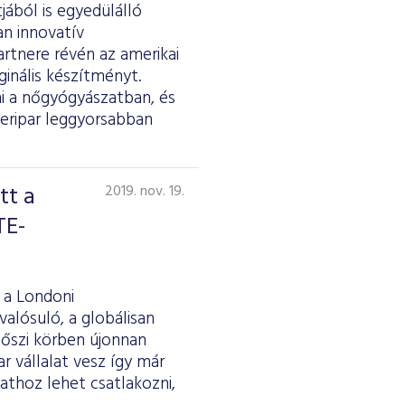
ából is egyedülálló
an innovatív
artnere révén az amerikai
ginális készítményt.
ni a nőgyógyászatban, és
zeripar leggyorsabban
tt a
2019. nov. 19.
TE-
 a Londoni
lósuló, a globálisan
őszi körben újonnan
 vállalat vesz így már
pathoz lehet csatlakozni,