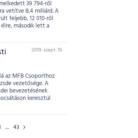
melkedett 39 794-ről
a vetítve 8,4 milliárd. A
lt feljebb, 12 010-ről
élre, második lett a
ti
2019. szept. 19.
alá az MFB Csoporthoz
őzsde vezetősége. A
sdei bevezetésének
bocsátáson keresztül
1
...
43