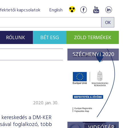
fektetői kapcsolatok
English
RÓLUNK
BÉT ESG
ZÖLD TERMÉKEK
SZÉCHENYI 2020
2020. jan. 30.
 a kereskedés a DM-KER
sával foglalkozó, több
VIDEÓTÁR