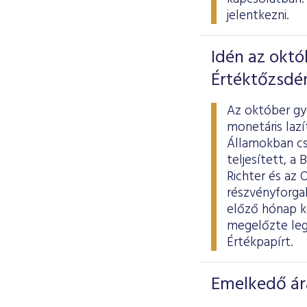
jelentkezni.
Idén az októ
Értéktőzsdé
Az október gya
monetáris lazí
Államokban csú
teljesített, a
Richter és az 
részvényforgal
előző hónap ke
megelőzte leg
Értékpapírt.
Emelkedő ár