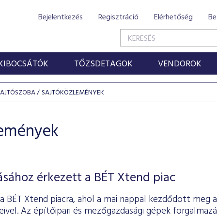
Bejelentkezés
Regisztráció
Elérhetőség
Be
KIBOCSÁTÓK
TŐZSDETAGOK
VENDOROK
SAJTÓSZOBA
SAJTÓKÖZLEMÉNYEK
lemények
ásához érkezett a BÉT Xtend piac
 a BÉT Xtend piacra, ahol a mai nappal kezdődött meg
eivel. Az építőipari és mezőgazdasági gépek forgalmazá