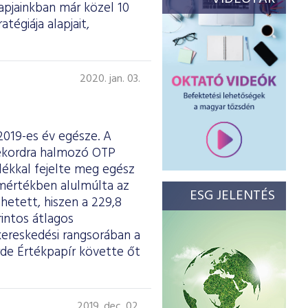
apjainkban már közel 10
tégiája alapjait,
2020. jan. 03.
 2019-es év egésze. A
 rekordra halmozó OTP
lékkal fejelte meg egész
smértékben alulmúlta az
ESG JELENTÉS
hetett, hiszen a 229,8
rintos átlagos
kereskedési rangsorában a
de Értékpapír követte őt
2019. dec. 02.