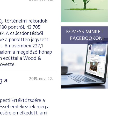
j, történelmi rekordok
180 pontról, 43 705
KÖVESS MINKET
tak. A csúcsdöntésből
FACEBOOKON!
ve a parketten jegyzett
tt. A novemberi 227,1
 forgalom a megelőző hónap
an ezúttal a Wood &
követte.
g a
2019. nov. 22.
pesti Értéktőzsdére a
téssel emlékeztek meg a
resére emelkedett, ami