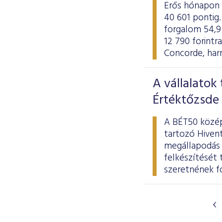
Erős hónapon 
40 601 pontig. 
forgalom 54,9 
12 790 forintr
Concorde, harm
A vállalatok
Értéktőzsde
A BÉT50 közép
tartozó Hiven
megállapodás 
felkészítését
szeretnének fo