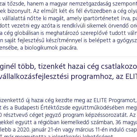
zai tőzsde, hanem a magyar nemzetgazdaság szempontj
ek bizonyult. Az elmúlt két és fél évtizedben a cég oly
s vállalattá nőtte ki magát, amely ipartörténetet írva, p
udott vezetni egy azóta is rendkívüli sikernek örvendő ori
a cég globálisan is meghatározó szereplővé tudott vál
 saját fejlesztésű készítménnyel is belépett a gyógys
ensébe, a biologikumok piacára.
inél több, tizenkét hazai cég csatlakozo
állalkozásfejlesztési programhoz, az ELI
tizenkettő új hazai cég kezdte meg az ELITE Programot,
 és a Budapesti Értéktőzsde együttműködésében megva
0 résztvevő céget jegyző program képzéssorozatát. Az 
gekkel együtt a régióban kiemelkedő számban, 36 magyar
lebb a 2020. január 21-én vagy március 11-én induló csa