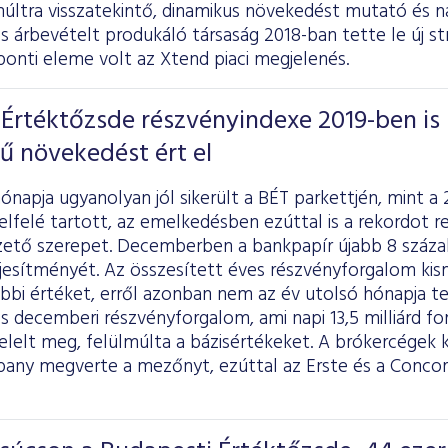
múltra visszatekintő, dinamikus növekedést mutató és n
os árbevételt produkáló társaság 2018-ban tette le új stra
onti eleme volt az Xtend piaci megjelenés.
Értéktőzsde részvényindexe 2019-ben is
ű növekedést ért el
ónapja ugyanolyan jól sikerült a BÉT parkettjén, mint a
elfelé tartott, az emelkedésben ezúttal is a rekordot
ezető szerepet. Decemberben a bankpapír újabb 8 száza
eljesítményét. Az összesített éves részvényforgalom ki
bbi értéket, erről azonban nem az év utolsó hónapja te
tos decemberi részvényforgalom, ami napi 13,5 milliárd fo
elelt meg, felülmúlta a bázisértékeket. A brókercégek 
y megverte a mezőnyt, ezúttal az Erste és a Concor