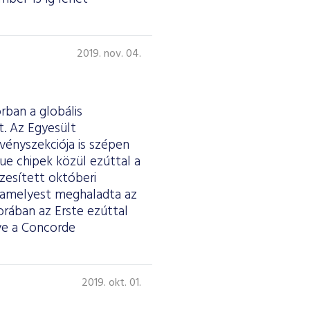
2019. nov. 04.
rban a globális
t. Az Egyesült
vényszekciója is szépen
lue chipek közül ezúttal a
szesített októberi
alamelyest meghaladta az
orában az Erste ezúttal
ve a Concorde
2019. okt. 01.