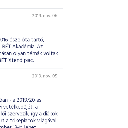
2019. nov. 06.
016 ősze óta tartó,
a BÉT Akadémia. Az
onásán olyan témák voltak
BÉT Xtend piac.
2019. nov. 05.
lóan
-
a 2019/20-as
 vetélkedőjét, a
i szervezik, így a diákok
t a tőkepiacok világával
mber 13-ig lehet