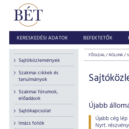
KERESKEDÉSI ADATOK
BEFEKTETŐK
FŐOLDAL
RÓLUNK
Sajtóközlemények
Szakmai cikkek és
Sajtóköz
tanulmányok
Szakmai fórumok,
előadások
Újabb állom
Sajtókapcsolat
Újabb cég lép
Imázs fotók
Nyrt. részvény