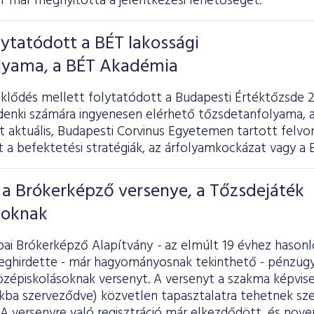
T már megnyitotta a jelentkezési lehetőséget.
lytatódott a BÉT lakossági
lyama, a BÉT Akadémia
klődés mellett folytatódott a Budapesti Értéktőzsde 2
ndenki számára ingyenesen elérhető tőzsdetanfolyama, 
t aktuális, Budapesti Corvinus Egyetemen tartott felv
t a befektetési stratégiák, az árfolyamkockázat vagy a 
 a Brókerképző versenye, a Tőzsdejáték
soknak
ai Brókerképző Alapítvány
-
az elmúlt 19 évhez hason
eghirdette - már hagyományosnak tekinthető - pénzügyi
zépiskolásoknak versenyt. A versenyt a szakma képviselő
kba szerveződve) közvetlen tapasztalatra tehetnek szer
A versenyre való regisztráció már elkezdődött, és nove