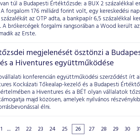
van túl a Budapesti Értéktőzsde: a BUX 2 százalékkal e
A forgalom 176 milliárd forint volt, egy kereskedési napr
százalékát az OTP adta, a bankpapír 6,5 százalékkal kerü
a. A brókercégek forgalmi rangsorában a Wood került az 
adik az Erste.
 tőzsdei megjelenését ösztönzi a Budapes
 és a Hiventures együttműködése
vállalati konferencián együttműködési szerződést írt 
tures Kockázati Tőkealap-kezelő és a Budapesti Értékt
értelmében a Hiventures és a BÉT olyan vállalatok tőz
 támogatja majd közösen, amelyek nyilvános részvényki
rrásbevonással élni.
1
...
21
22
23
24
25
26
27
28
29
30
3