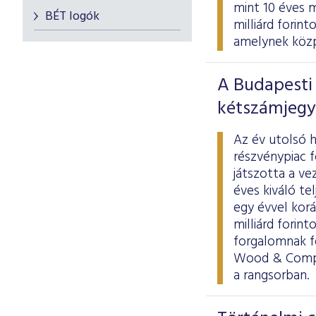
mint 10 éves 
BÉT logók
milliárd forint
amelynek közp
A Budapesti 
kétszámjegy
Az év utolsó h
részvénypiac f
játszotta a v
éves kiváló t
egy évvel korá
milliárd forin
forgalomnak f
Wood & Compan
a rangsorban.