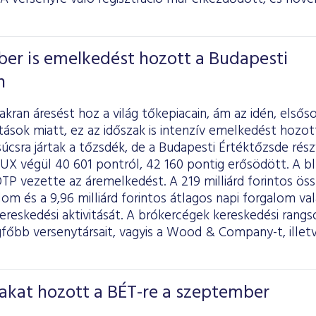
ber is emelkedést hozott a Budapesti
n
kran áresést hoz a világ tőkepiacain, ám az idén, elsőso
tások miatt, ez az időszak is intenzív emelkedést hozot
csra jártak a tőzsdék, de a Budapesti Értéktőzsde rész
 BUX végül 40 601 pontról, 42 160 pontig erősödött. A b
OTP vezette az áremelkedést. A 219 milliárd forintos ös
om és a 9,96 milliárd forintos átlagos napi forgalom v
reskedési aktivitását. A brókercégek kereskedési rangs
főbb versenytársait, vagyis a Wood & Company-t, illet
akat hozott a BÉT-re a szeptember