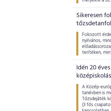
melyekre a BÉ
Sikeresen fo
tőzsdetanfo
Fokozott érde
nyilvános, mi
előadássoroza
terítéken, min
Idén 20 éves
középiskolá
A Közép-európ
tanévben is m
Tőzsdejáték kö
(3 fős csapato
kapcsolatban. 