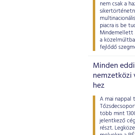
nem csak a ha
sikertörténetn
multinacionáli
piacra is be t
Mindemellett 
a közelmúltban
fejlődő szegm
Minden eddig
nemzetközi v
hez
A mai nappal 
Tőzsdecsoport
több mint 130
jelentkező cé
részt. Legköze