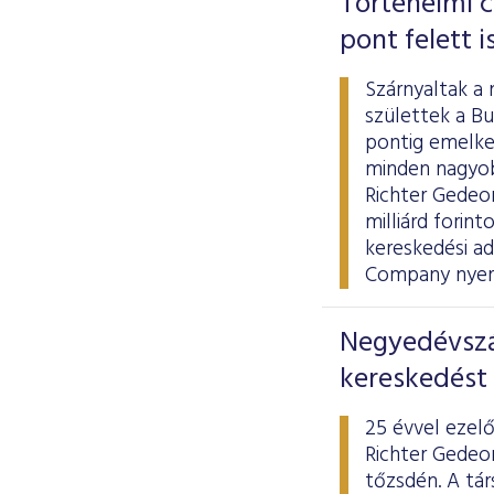
Történelmi c
pont felett i
Szárnyaltak a 
születtek a Bu
pontig emelked
minden nagyobb
Richter Gedeon
milliárd forin
kereskedési a
Company nyert,
Negyedévszá
kereskedést 
25 évvel ezel
Richter Gedeo
tőzsdén. A tá