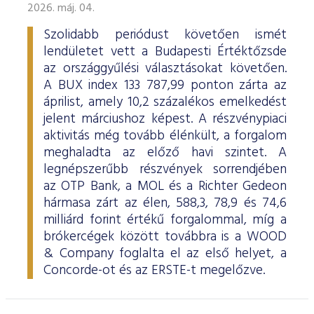
2026. máj. 04.
Szolidabb periódust követően ismét
lendületet vett a Budapesti Értéktőzsde
az országgyűlési választásokat követően.
A BUX index 133 787,99 ponton zárta az
áprilist, amely 10,2 százalékos emelkedést
jelent márciushoz képest. A részvénypiaci
aktivitás még tovább élénkült, a forgalom
meghaladta az előző havi szintet. A
legnépszerűbb részvények sorrendjében
az OTP Bank, a MOL és a Richter Gedeon
hármasa zárt az élen, 588,3, 78,9 és 74,6
milliárd forint értékű forgalommal, míg a
brókercégek között továbbra is a WOOD
& Company foglalta el az első helyet, a
Concorde-ot és az ERSTE-t megelőzve.