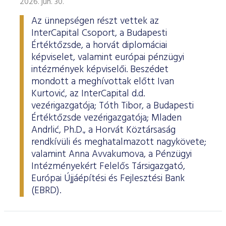
2026. jún. 30.
Az ünnepségen részt vettek az
InterCapital Csoport, a Budapesti
Értéktőzsde, a horvát diplomáciai
képviselet, valamint európai pénzügyi
intézmények képviselői. Beszédet
mondott a meghívottak előtt Ivan
Kurtović, az InterCapital d.d.
vezérigazgatója; Tóth Tibor, a Budapesti
Értéktőzsde vezérigazgatója; Mladen
Andrlić, Ph.D., a Horvát Köztársaság
rendkívüli és meghatalmazott nagykövete;
valamint Anna Avvakumova, a Pénzügyi
Intézményekért Felelős Társigazgató,
Európai Újjáépítési és Fejlesztési Bank
(EBRD).