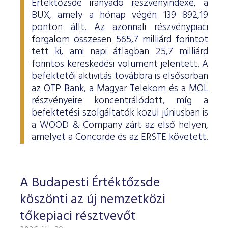
Értéktőzsde irányadó részvényindexe, a
BUX, amely a hónap végén 139 892,19
ponton állt. Az azonnali részvénypiaci
forgalom összesen 565,7 milliárd forintot
tett ki, ami napi átlagban 25,7 milliárd
forintos kereskedési volument jelentett. A
befektetői aktivitás továbbra is elsősorban
az OTP Bank, a Magyar Telekom és a MOL
részvényeire koncentrálódott, míg a
befektetési szolgáltatók közül júniusban is
a WOOD & Company zárt az első helyen,
amelyet a Concorde és az ERSTE követett.
A Budapesti Értéktőzsde
köszönti az új nemzetközi
tőkepiaci résztvevőt