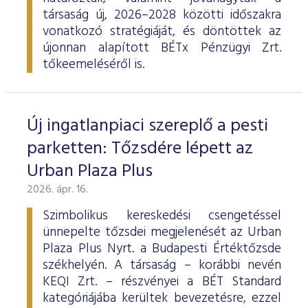
társaság új, 2026–2028 közötti időszakra
vonatkozó stratégiáját, és döntöttek az
újonnan alapított BÉTx Pénzügyi Zrt.
tőkeemeléséről is.
Új ingatlanpiaci szereplő a pesti
parketten: Tőzsdére lépett az
Urban Plaza Plus
2026. ápr. 16.
Szimbolikus kereskedési csengetéssel
ünnepelte tőzsdei megjelenését az Urban
Plaza Plus Nyrt. a Budapesti Értéktőzsde
székhelyén. A társaság – korábbi nevén
KEQI Zrt. – részvényei a BÉT Standard
kategóriájába kerültek bevezetésre, ezzel