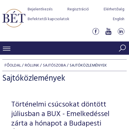
Bejelentkezés
Regisztráció
Elérhetőség
Befektetői kapcsolatok
English
KERESKEDÉSI ADATOK
FŐOLDAL
RÓLUNK
SAJTÓSZOBA
SAJTÓKÖZLEMÉNYEK
INDEXEK
BEFEKTETŐK
Sajtóközlemények
Részvényindexek
Piaci forgalom
Termékcsoportok
KIBOCSÁTÓK
Kötvényindexek
Kedvenc instrumentumok
Szabályozás
Indexek
Részvény és vállalati kötvény tőzsdei bevezetését támoga
Történelmi csúcsokat döntött
TŐZSDETAGOK
Jelzáloglevél indexek
program
Azonnali Piac
Alkalmazott díjstruktúra
BÉT szabályzatok
Részvény szekció
júliusban a BUX - Emelkedéssel
Tőzsdetagok, üzletkötők
VENDOROK
Vállalati kötvény indexek
Származékos piac
BÉT Xtend - Részvénypiac egyszerűen
Részvények
zárta a hónapot a Budapesti
Elszámolás
Befektetővédelem
Hitelpapír szekció
Útmutató a taggá váláshoz