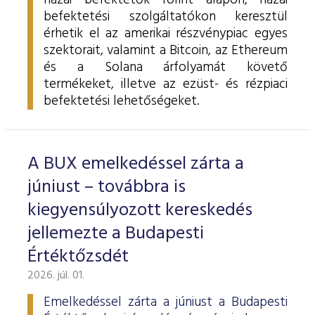
hazai befektetők forint alapon, hazai
befektetési szolgáltatókon keresztül
érhetik el az amerikai részvénypiac egyes
szektorait, valamint a Bitcoin, az Ethereum
és a Solana árfolyamát követő
termékeket, illetve az ezüst- és rézpiaci
befektetési lehetőségeket.
A BUX emelkedéssel zárta a
júniust – továbbra is
kiegyensúlyozott kereskedés
jellemezte a Budapesti
Értéktőzsdét
2026. júl. 01.
Emelkedéssel zárta a júniust a Budapesti