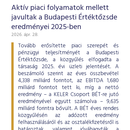
Aktív piaci folyamatok mellett
javultak a Budapesti Értéktőzsde
eredményei 2025-ben
2026. ápr. 28.
Tovább erősítette piaci szerepét és
pénzügyi teljesítményét a Budapesti
Értéktőzsde, a közgyűlés elfogadta a
társaság 2025. évi üzleti jelentését. A
beszámoló szerint az éves összbevétel
4,338 milliárd forintot, az EBITDA 1,680
milliárd forintot tett ki, míg a nettó
eredmény – a KELER Csoport BÉT-re jutó
eredményével együtt számolva – 9,635
milliárd forintra bővült. A BÉT éves rendes
közgyűlésén az adózott eredmény
felhasználásáról és az osztalékfizetésről is
határoztak, valamint jóváhagyták a