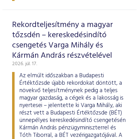
ESG Útmutató
Rekordteljesítmény a magyar
tőzsdén – kereskedésindító
csengetés Varga Mihály és
Kármán András részvételével
2026. júl. 17.
Az elmúlt időszakban a Budapesti
Értéktőzsde újabb rekordokat döntött, a
növekvő teljesítménynek pedig a teljes
magyar gazdaság, a cégek és a lakosság is
nyertesei – jelentette ki Varga Mihály, aki
részt vett a Budapesti Értéktőzsde (BÉT)
ünnepélyes kereskedésindító csengetésén
Kármán András pénzügyminiszterrel és
Tóth Tiborral, a BÉT vezérigazgatójával. A