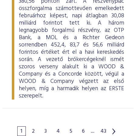
380,56 ponton zárt. A részvénypiac
összforgalma számottevően emelkedett
februárhoz képest, napi átlagban 30,08
milliárd forintot tett ki. A három
legnagyobb forgalmú részvény, az OTP
Bank, a MOL és a Richter Gedeon
sorrendben 452,4, 83,7 és 56,6 milliárd
forintos értéket ért el a havi kereskedés
során. A vezető brókercégeknél ismét
szoros verseny alakult ki a WOOD &
Company és a Concorde között, végül a
WOOD & Company végzett az első
helyen, míg a harmadik helyen az ERSTE
szerepelt.
1
2
3
4
5
6
...
43