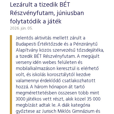
Lezárult a tizedik BÉT
Részvényfutam, júniusban
folytatódik a játék
2026. jún. 05.
Jelentős aktivitás mellett zárult a
Budapesti Értéktőzsde és a Pénziránytű
Alapítvány közös szervezésű tőzsdejátéka,
a tizedik BÉT Részvényfutam. A megújult
verseny idén webes felületen és
mobilalkalmazáson keresztül is elérhető
volt, és iskolás korosztálytól kezdve
valamennyi érdeklődő csatlakozhatott
hozzá. A három hónapon át tartó
megmérettetésben összesen több mint
3000 játékos vett részt, akik közel 35 000
megbízást adtak le. A diák kategória
győztese az Jurisich Miklós Gimnázium és