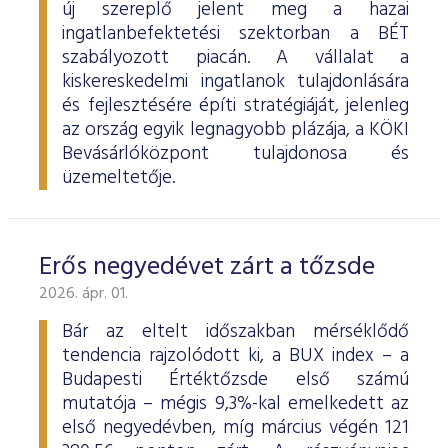
új szereplő jelent meg a hazai
ingatlanbefektetési szektorban a BÉT
szabályozott piacán. A vállalat a
kiskereskedelmi ingatlanok tulajdonlására
és fejlesztésére építi stratégiáját, jelenleg
az ország egyik legnagyobb plázája, a KÖKI
Bevásárlóközpont tulajdonosa és
üzemeltetője.
Erős negyedévet zárt a tőzsde
2026. ápr. 01.
Bár az eltelt időszakban mérséklődő
tendencia rajzolódott ki, a BUX index – a
Budapesti Értéktőzsde első számú
mutatója – mégis 9,3%-kal emelkedett az
első negyedévben, míg március végén 121