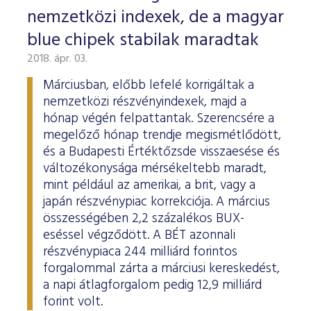
nemzetközi indexek, de a magyar
blue chipek stabilak maradtak
2018. ápr. 03.
Márciusban, előbb lefelé korrigáltak a
nemzetközi részvényindexek, majd a
hónap végén felpattantak. Szerencsére a
megelőző hónap trendje megismétlődött,
és a Budapesti Értéktőzsde visszaesése és
változékonysága mérsékeltebb maradt,
mint például az amerikai, a brit, vagy a
japán részvénypiac korrekciója. A március
összességében 2,2 százalékos BUX-
eséssel végződött. A BÉT azonnali
részvénypiaca 244 milliárd forintos
forgalommal zárta a márciusi kereskedést,
a napi átlagforgalom pedig 12,9 milliárd
forint volt.