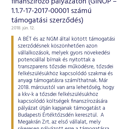
finanszírozó pályázaton (GINOP –
1.1.7-17-2017-00001 számú
támogatási szerződés)
2018. jún. 12.
A BÉT és az NGM által kötött támogatási
szerződésnek köszönhetően azon
vállalkozások, melyek gyors növekedési
potenciállal bírnak és nyitottak a
transzparens tőzsdei működésre, tőzsdei
felkészülésükhöz kapcsolódó szakmai és
anyagi támogatásra számíthatnak. Már
2018. márciustól van arra lehetőség, hogy
a kkv-k a tőzsdei felkészülésükhöz
kapcsolódó költségek finanszírozására
pályázat útján kapjanak támogatást a
Budapesti Értéktőzsdén keresztül. A
Megakrán Zrt. az első vállalat, mely