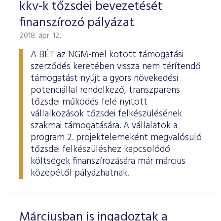
kkv-k tőzsdei bevezetését
finanszírozó pályázat
2018. ápr. 12.
A BÉT az NGM-mel kötött támogatási
szerződés keretében vissza nem térítendő
támogatást nyújt a gyors növekedési
potenciállal rendelkező, transzparens
tőzsdei működés felé nyitott
vállalkozások tőzsdei felkészülésének
szakmai támogatására. A vállalatok a
program 2. projektelemeként megvalósuló
tőzsdei felkészüléshez kapcsolódó
költségek finanszírozására már március
közepétől pályázhatnak.
Márciusban is ingadoztak a