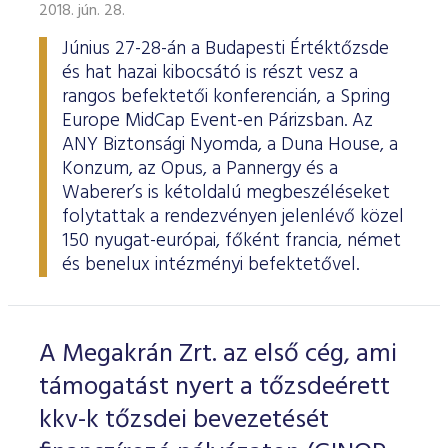
ESG Útmutató
2018. jún. 28.
Június 27-28-án a Budapesti Értéktőzsde
és hat hazai kibocsátó is részt vesz a
rangos befektetői konferencián, a Spring
Europe MidCap Event-en Párizsban. Az
ANY Biztonsági Nyomda, a Duna House, a
Konzum, az Opus, a Pannergy és a
Waberer’s is kétoldalú megbeszéléseket
folytattak a rendezvényen jelenlévő közel
150 nyugat-európai, főként francia, német
és benelux intézményi befektetővel.
A Megakrán Zrt. az első cég, ami
támogatást nyert a tőzsdeérett
kkv-k tőzsdei bevezetését