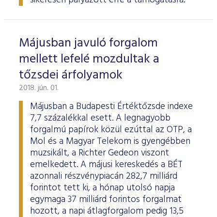
sikeresen pályázott erre a támogatásra.
Májusban javuló forgalom
mellett lefelé mozdultak a
tőzsdei árfolyamok
2018. jún. 01.
Májusban a Budapesti Értéktőzsde indexe
7,7 százalékkal esett. A legnagyobb
forgalmú papírok közül ezúttal az OTP, a
Mol és a Magyar Telekom is gyengébben
muzsikált, a Richter Gedeon viszont
emelkedett. A májusi kereskedés a BÉT
azonnali részvénypiacán 282,7 milliárd
forintot tett ki, a hónap utolsó napja
egymaga 37 milliárd forintos forgalmat
hozott, a napi átlagforgalom pedig 13,5