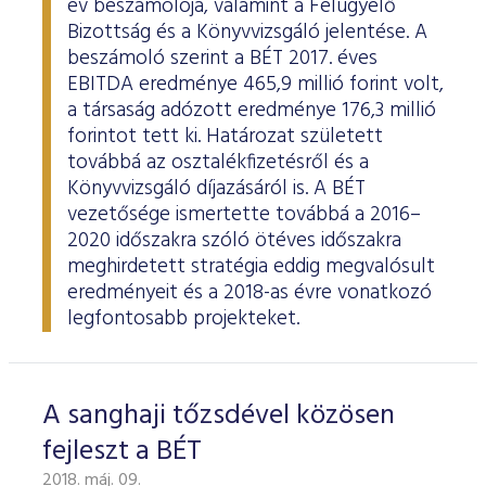
év beszámolója, valamint a Felügyelő
Bizottság és a Könyvvizsgáló jelentése. A
beszámoló szerint a BÉT 2017. éves
EBITDA eredménye 465,9 millió forint volt,
a társaság adózott eredménye 176,3 millió
forintot tett ki. Határozat született
továbbá az osztalékfizetésről és a
Könyvvizsgáló díjazásáról is. A BÉT
vezetősége ismertette továbbá a 2016–
2020 időszakra szóló ötéves időszakra
meghirdetett stratégia eddig megvalósult
eredményeit és a 2018-as évre vonatkozó
legfontosabb projekteket.
A sanghaji tőzsdével közösen
fejleszt a BÉT
2018. máj. 09.