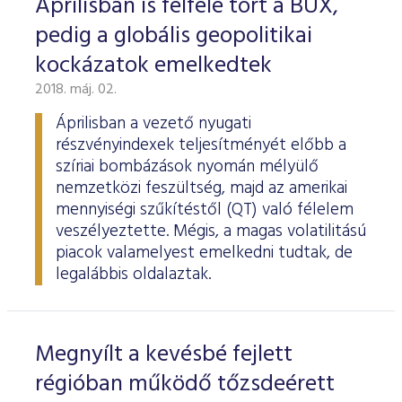
Áprilisban is felfelé tört a BUX,
pedig a globális geopolitikai
kockázatok emelkedtek
2018. máj. 02.
Áprilisban a vezető nyugati
részvényindexek teljesítményét előbb a
szíriai bombázások nyomán mélyülő
nemzetközi feszültség, majd az amerikai
mennyiségi szűkítéstől (QT) való félelem
veszélyeztette. Mégis, a magas volatilitású
piacok valamelyest emelkedni tudtak, de
legalábbis oldalaztak.
Megnyílt a kevésbé fejlett
régióban működő tőzsdeérett