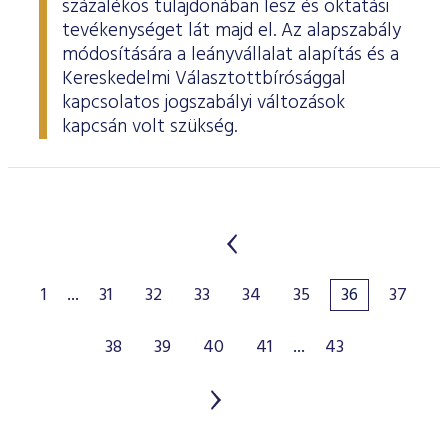
százalékos tulajdonában lesz és oktatási
tevékenységet lát majd el. Az alapszabály
módosítására a leányvállalat alapítás és a
Kereskedelmi Választottbírósággal
kapcsolatos jogszabályi változások
kapcsán volt szükség.
1
...
31
32
33
34
35
36
37
38
39
40
41
...
43