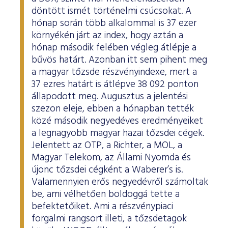
döntött ismét történelmi csúcsokat. A
hónap során több alkalommal is 37 ezer
környékén járt az index, hogy aztán a
hónap második felében végleg átlépje a
bűvös határt. Azonban itt sem pihent meg
a magyar tőzsde részvényindexe, mert a
37 ezres határt is átlépve 38 092 ponton
állapodott meg. Augusztus a jelentési
szezon eleje, ebben a hónapban tették
közé második negyedéves eredményeiket
a legnagyobb magyar hazai tőzsdei cégek.
Jelentett az OTP, a Richter, a MOL, a
Magyar Telekom, az Állami Nyomda és
újonc tőzsdei cégként a Waberer’s is.
Valamennyien erős negyedévről számoltak
be, ami vélhetően boldoggá tette a
befektetőiket. Ami a részvénypiaci
forgalmi rangsort illeti, a tőzsdetagok