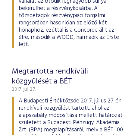
vállalat az ötödik legnagyobb súllyal
bekerülhet a részvénykosárba. A
tőzsdetagok részvénypiaci forgalmi
rangsorában hasonlóan az előző két
hónaphoz, ezúttal is a Concorde állt az
élre, második a WOOD, harmadik az Erste
lett.
Megtartotta rendkívüli
közgyűlését a BÉT
2017. júl. 27.
A Budapesti Értéktőzsde 2017. július 27-én
rendkívüli közgyűlést tartott, ahol az
alapszabály módosítása mellett határozat
született a Budapesti Pénzügyi Akadémia
Zrt. (BPA) megalapításáról, mely a BÉT 100