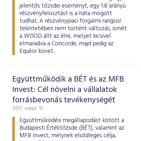
jelentős tőzsdei eseményt, egy 1:8 arányú
részvényfelosztást is a háta mögött
tudhat. A részvénypiaci forgalmi rangsor
tekintetében nem történt változás, ismét
a WOOD állt az élre, melyet kicsivel
elmaradva a Concorde, majd pedig az
Equilor követ.
Együttműködik a BÉT és az MFB
Invest: Cél növelni a vállalatok
forrásbevonás tevékenységét
2017. szept. 13.
Együttműködési megállapodást kötött a
Budapesti Értéktőzsde (BÉT), valamint az
MFB Invest, melynek elsődleges célja,