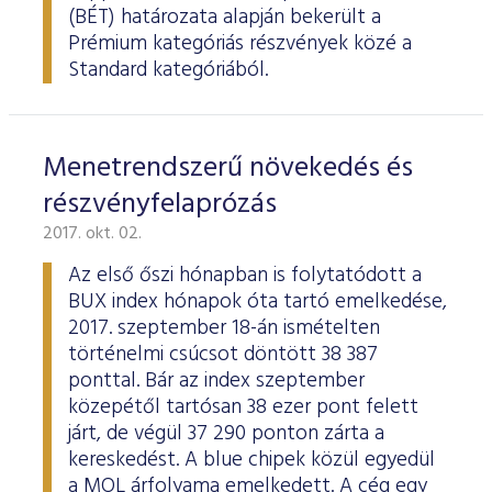
ESG Útmutató
(BÉT) határozata alapján bekerült a
Prémium kategóriás részvények közé a
Standard kategóriából.
Menetrendszerű növekedés és
részvényfelaprózás
2017. okt. 02.
Az első őszi hónapban is folytatódott a
BUX index hónapok óta tartó emelkedése,
2017. szeptember 18-án ismételten
történelmi csúcsot döntött 38 387
ponttal. Bár az index szeptember
közepétől tartósan 38 ezer pont felett
járt, de végül 37 290 ponton zárta a
kereskedést. A blue chipek közül egyedül
a MOL árfolyama emelkedett. A cég egy