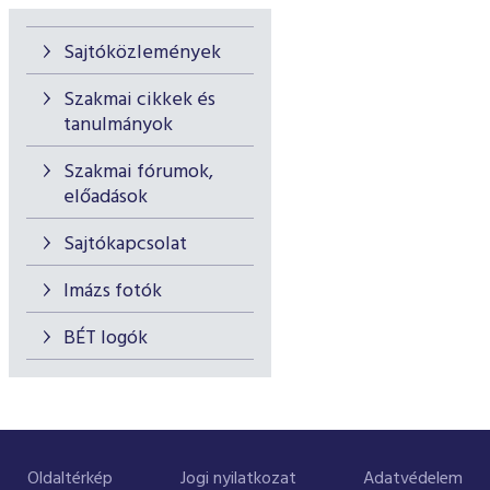
Sajtóközlemények
Szakmai cikkek és
tanulmányok
Szakmai fórumok,
előadások
Sajtókapcsolat
Imázs fotók
BÉT logók
Oldaltérkép
Jogi nyilatkozat
Adatvédelem