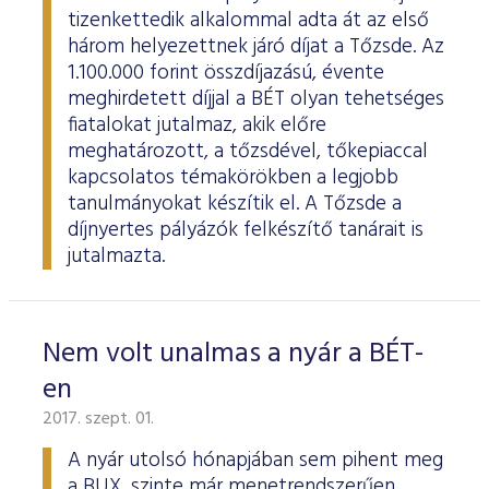
tizenkettedik alkalommal adta át az első
három helyezettnek járó díjat a Tőzsde. Az
1.100.000 forint összdíjazású, évente
meghirdetett díjjal a BÉT olyan tehetséges
fiatalokat jutalmaz, akik előre
meghatározott, a tőzsdével, tőkepiaccal
kapcsolatos témakörökben a legjobb
tanulmányokat készítik el. A Tőzsde a
díjnyertes pályázók felkészítő tanárait is
jutalmazta.
Nem volt unalmas a nyár a BÉT-
en
2017. szept. 01.
A nyár utolsó hónapjában sem pihent meg
a BUX, szinte már menetrendszerűen