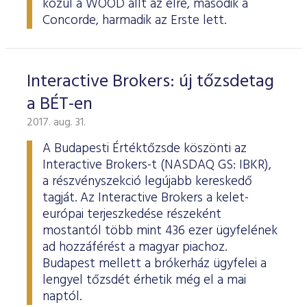
közül a WOOD állt az élre, második a
Concorde, harmadik az Erste lett.
Interactive Brokers: új tőzsdetag
a BÉT-en
2017. aug. 31.
A Budapesti Értéktőzsde köszönti az
Interactive Brokers-t (NASDAQ GS: IBKR),
a részvényszekció legújabb kereskedő
tagját. Az Interactive Brokers a kelet-
európai terjeszkedése részeként
mostantól több mint 436 ezer ügyfelének
ad hozzáférést a magyar piachoz.
Budapest mellett a brókerház ügyfelei a
lengyel tőzsdét érhetik még el a mai
naptól.