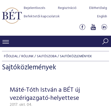
Bejelentkezés
Regisztráció
Elérhetőség
Befektetői kapcsolatok
English
KERESKEDÉSI ADATOK
FŐOLDAL
RÓLUNK
SAJTÓSZOBA
SAJTÓKÖZLEMÉNYEK
INDEXEK
BEFEKTETŐK
Sajtóközlemények
Részvényindexek
Piaci forgalom
Termékcsoportok
KIBOCSÁTÓK
Kötvényindexek
Kedvenc instrumentumok
Szabályozás
Indexek
Részvény és vállalati kötvény tőzsdei bevezetését támoga
Máté-Tóth István a BÉT új
TŐZSDETAGOK
Jelzáloglevél indexek
program
Azonnali Piac
Alkalmazott díjstruktúra
BÉT szabályzatok
Részvény szekció
vezérigazgató-helyettese
Tőzsdetagok, üzletkötők
VENDOROK
Vállalati kötvény indexek
Származékos piac
BÉT Xtend - Részvénypiac egyszerűen
Részvények
Elszámolás
Befektetővédelem
2017. okt. 04.
Hitelpapír szekció
Útmutató a taggá váláshoz