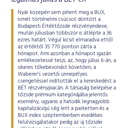
Nyár közepén sem pihent meg a BUX,
ismét történelmi csúcsot döntött a
Budapesti Értéktőzsde részvényindexe,
miután júliusban többször is átlépte a 36
ezres határt. Végül kicsit elmaradva ettől
az értéktől 35 770 ponton zárta a
hónapot. Ami azonban a hónapot igazán
emlékezetessé teszi, az, hogy július 6-án, a
sikeres tőkebevonást követően, a
Waberer’s vezetői ünnepélyes
csengetéssel indították el a kereskedést a
BÉT részvénypiacán. A társaság belépése a
tőzsde prémium kategóriájába jelentős
esemény, ugyanis a hatodik legnagyobb
kapitalizációjú cég lett a parketten és a
BUX index szeptemberben esedékes
felülvizsgálatakor pedig az új tőzsdei