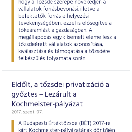
hogy a Tőzsde szerepe növekedjen a
vállalatok forrásbevonási, illetve a
befektetők forrás elhelyezési
tevékenységében, ezzel is elősegítve a
tőkeáramlást a gazdaságban. A
megállapodás egyik kiemelt eleme lesz a
tőzsdeérett vállalatok azonosítása,
kiválasztása és támogatása a tőzsdére
felkészülés folyamata során.
Eldőlt, a tőzsdei privatizáció a
győztes – Lezárult a
Kochmeister-pályázat
2017. szept. 07.
A Budapesti Értéktőzsde (BÉT) 2017-re
kiírt Kochmeister-pályázatának döntőjén