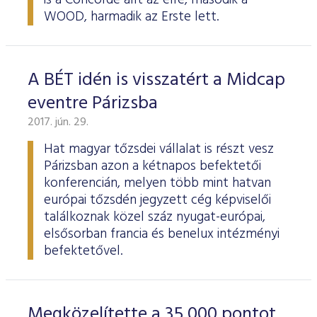
is a Concorde állt az élre, második a
WOOD, harmadik az Erste lett.
A BÉT idén is visszatért a Midcap
eventre Párizsba
2017. jún. 29.
Hat magyar tőzsdei vállalat is részt vesz
Párizsban azon a kétnapos befektetői
konferencián, melyen több mint hatvan
európai tőzsdén jegyzett cég képviselői
találkoznak közel száz nyugat-európai,
elsősorban francia és benelux intézményi
befektetővel.
Megközelítette a 35 000 pontot