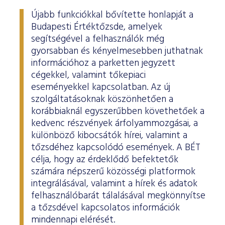
Újabb funkciókkal bővítette honlapját a
Budapesti Értéktőzsde, amelyek
segítségével a felhasználók még
gyorsabban és kényelmesebben juthatnak
információhoz a parketten jegyzett
cégekkel, valamint tőkepiaci
eseményekkel kapcsolatban. Az új
szolgáltatásoknak köszönhetően a
korábbiaknál egyszerűbben követhetőek a
kedvenc részvények árfolyammozgásai, a
különböző kibocsátók hírei, valamint a
tőzsdéhez kapcsolódó események. A BÉT
célja, hogy az érdeklődő befektetők
számára népszerű közösségi platformok
integrálásával, valamint a hírek és adatok
felhasználóbarát tálalásával megkönnyítse
a tőzsdével kapcsolatos információk
mindennapi elérését.