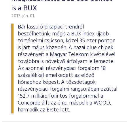
is a BUX
2017. jún. 01.
Bár lassuló bikapiaci trendről
beszélhetünk, mégis a BUX index újabb
történelmi csúcson, közel 35 ezer ponton
is járt május közepén. A hazai blue chipek
részvényeit a Magyar Telekom kivételével
továbbra is növekvő árfolyam jellemezte.
Az azonnali részvénypiaci forgalom 18
százalékkal emelkedett az előző
hónaphoz képest. A tőzsdetagok
részvénypiaci forgalmi rangsorában ezúttal
152,7 milliárd forintos forgalommal a
Concorde állt az élre, második a WOOD,
harmadik az Erste lett.