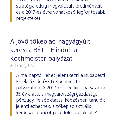
2020 öt éves időszakra meghirdetett
stratégia eddig megvalósult eredményeit
és a 2017-es évre vonatkozó legfontosabb
projekteket.
A jövő tőkepiaci nagyágyúit
keresi a BÉT – Elindult a
Kochmeister-pályázat
2017. máj. 04.
A mai naptól lehet jelentkezni a Budapesti
Értéktőzsde (BÉT) Kochmeister
pályázatára. A 2017-es évre kiírt pályázatra
35 év alatti, a magyarországi gazdasági,
pénzügyi felsőoktatási képzésben tanulók
jelentkezhetnek, a tőkepiac aktuális
kérdéseit boncolgató dolgozatokkal. A