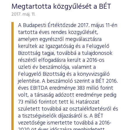
Megtartotta közgyűlését a BÉT
2017. máj. 11.
A Budapesti Értéktőzsde 2017. május 11-én
tartotta éves rendes közgyűlését,
amelyen egyrészről megválasztásra
kerültek az Igazgatóság és a Felügyelő
Bizottság tagjai, továbbá a tulajdonosok
részéről elfogadásra került a 2016-os
üzleti év beszámolója, valamint a
Felügyelő Bizottság és a könyvvizsgáló
jelentése. A beszámoló szerint a BÉT 2016.
éves EBITDA eredménye 383 millió forint
volt, a társaság adózott eredménye pedig
73 millió forintot tett ki. Határozat
született továbbá az osztalékfizetésről és
a tisztségviselők díjazásáról is. A BÉT
vezetősége ismertette továbbá a 2016-