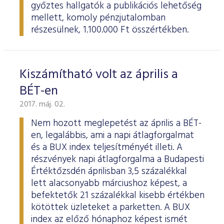
győztes hallgatók a publikációs lehetőség
mellett, komoly pénzjutalomban
részesülnek, 1.100.000 Ft összértékben.
Kiszámítható volt az április a
BÉT-en
2017. máj. 02.
Nem hozott meglepetést az április a BÉT-
en, legalábbis, ami a napi átlagforgalmat
és a BUX index teljesítményét illeti. A
részvények napi átlagforgalma a Budapesti
Értéktőzsdén áprilisban 3,5 százalékkal
lett alacsonyabb márciushoz képest, a
befektetők 21 százalékkal kisebb értékben
kötöttek üzleteket a parketten. A BUX
index az előző hónaphoz képest ismét