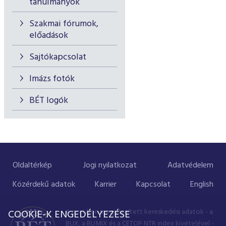
tanulmányok
Szakmai fórumok,
előadások
Sajtókapcsolat
Imázs fotók
BÉT logók
Oldaltérkép
Jogi nyilatkozat
Adatvédelem
Közérdekű adatok
Karrier
Kapcsolat
English
A portálon megjelenített kereskedési adatok - a
COOKIE-K ENGEDÉLYEZÉSE
BUX, a BUMIX és a CETOP NTR index kivételével -