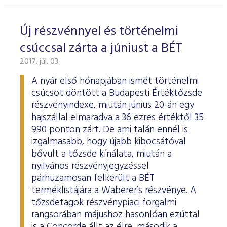
ESG Útmutató
Új részvénnyel és történelmi
csúccsal zárta a júniust a BÉT
2017. júl. 03.
A nyár első hónapjában ismét történelmi
csúcsot döntött a Budapesti Értéktőzsde
részvényindexe, miután június 20-án egy
hajszállal elmaradva a 36 ezres értéktől 35
990 ponton zárt. De ami talán ennél is
izgalmasabb, hogy újabb kibocsátóval
bővült a tőzsde kínálata, miután a
nyilvános részvényjegyzéssel
párhuzamosan felkerült a BÉT
terméklistájára a Waberer’s részvénye. A
tőzsdetagok részvénypiaci forgalmi
rangsorában májushoz hasonlóan ezúttal