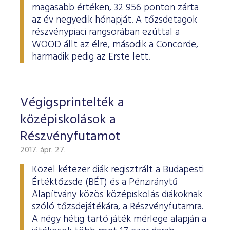
magasabb értéken, 32 956 ponton zárta
az év negyedik hónapját. A tőzsdetagok
részvénypiaci rangsorában ezúttal a
WOOD állt az élre, második a Concorde,
harmadik pedig az Erste lett.
Végigsprintelték a
középiskolások a
Részvényfutamot
2017. ápr. 27.
Közel kétezer diák regisztrált a Budapesti
Értéktőzsde (BÉT) és a Pénziránytű
Alapítvány közös középiskolás diákoknak
szóló tőzsdejátékára, a Részvényfutamra.
A négy hétig tartó játék mérlege alapján a