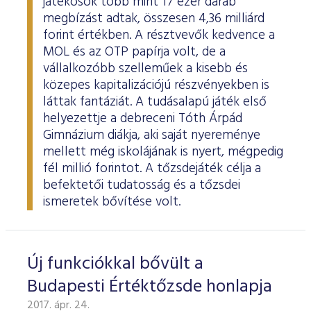
játékosok több mint 17 ezer darab
megbízást adtak, összesen 4,36 milliárd
forint értékben. A résztvevők kedvence a
MOL és az OTP papírja volt, de a
vállalkozóbb szelleműek a kisebb és
közepes kapitalizációjú részvényekben is
láttak fantáziát. A tudásalapú játék első
helyezettje a debreceni Tóth Árpád
Gimnázium diákja, aki saját nyereménye
mellett még iskolájának is nyert, mégpedig
fél millió forintot. A tőzsdejáték célja a
befektetői tudatosság és a tőzsdei
ismeretek bővítése volt.
Új funkciókkal bővült a
Budapesti Értéktőzsde honlapja
2017. ápr. 24.