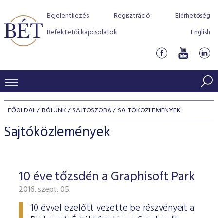
Bejelentkezés
Regisztráció
Elérhetőség
Befektetői kapcsolatok
English
KERESKEDÉSI ADATOK
FŐOLDAL
RÓLUNK
SAJTÓSZOBA
SAJTÓKÖZLEMÉNYEK
INDEXEK
BEFEKTETŐK
Sajtóközlemények
Részvényindexek
Piaci forgalom
Termékcsoportok
KIBOCSÁTÓK
Kötvényindexek
Kedvenc instrumentumok
Szabályozás
Indexek
Részvény és vállalati kötvény tőzsdei bevezetését támoga
10 éve tőzsdén a Graphisoft Park
TŐZSDETAGOK
Jelzáloglevél indexek
program
Azonnali Piac
Alkalmazott díjstruktúra
BÉT szabályzatok
Részvény szekció
2016. szept. 05.
Tőzsdetagok, üzletkötők
VENDOROK
Vállalati kötvény indexek
Származékos piac
BÉT Xtend - Részvénypiac egyszerűen
Részvények
Elszámolás
Befektetővédelem
Hitelpapír szekció
10 évvel ezelőtt vezette be részvényeit a
Útmutató a taggá váláshoz