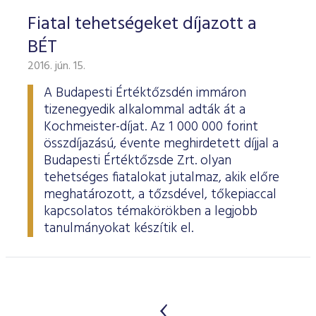
Fiatal tehetségeket díjazott a
BÉT
2016. jún. 15.
A Budapesti Értéktőzsdén immáron
tizenegyedik alkalommal adták át a
Kochmeister-díjat. Az 1 000 000 forint
összdíjazású, évente meghirdetett díjjal a
Budapesti Értéktőzsde Zrt. olyan
tehetséges fiatalokat jutalmaz, akik előre
meghatározott, a tőzsdével, tőkepiaccal
kapcsolatos témakörökben a legjobb
tanulmányokat készítik el.