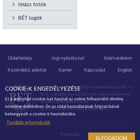
Imázs fotók
BÉT logók
Oldaltérkép
Jogi nyilatkozat
Adatvédelem
Közérdekű adatok
Karrier
Kapcsolat
English
A portálon megjelenített kereskedési adatok - a
COOKIE-K ENGEDÉLYEZÉSE
BUX, a BUMIX és a CETOP NTR index kivételével -
Ez a weboldal cookie-kat használ az online felhasználói élmény
15 perccel késleltetettek.
növelése érdekében. Ön az oldal használatának folytatásával
© 2019 Budapesti Értéktőzsde Nyrt.
beleegyezik a cookie-k használatába.
További információk
Ponte.hu
ELFOGADOM