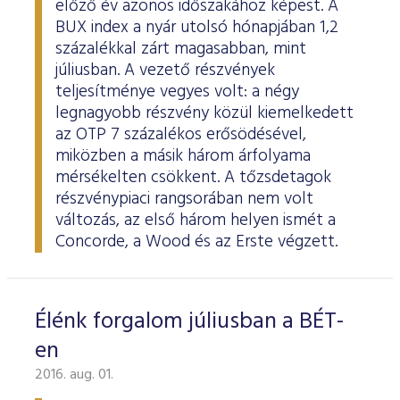
előző év azonos időszakához képest. A
ESG Útmutató
BUX index a nyár utolsó hónapjában 1,2
százalékkal zárt magasabban, mint
júliusban. A vezető részvények
teljesítménye vegyes volt: a négy
legnagyobb részvény közül kiemelkedett
az OTP 7 százalékos erősödésével,
miközben a másik három árfolyama
mérsékelten csökkent. A tőzsdetagok
részvénypiaci rangsorában nem volt
változás, az első három helyen ismét a
Concorde, a Wood és az Erste végzett.
Élénk forgalom júliusban a BÉT-
en
2016. aug. 01.