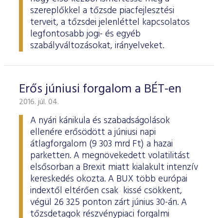
szereplőkkel a tőzsde piacfejlesztési
terveit, a tőzsdei jelenléttel kapcsolatos
legfontosabb jogi- és egyéb
szabályváltozásokat, irányelveket.
Erős júniusi forgalom a BÉT-en
2016. júl. 04.
A nyári kánikula és szabadságolások
ellenére erősödött a júniusi napi
átlagforgalom (9 303 mrd Ft) a hazai
parketten. A megnövekedett volatilitást
elsősorban a Brexit miatt kialakult intenzív
kereskedés okozta. A BUX több európai
indextől eltérően csak kissé csökkent,
végül 26 325 ponton zárt június 30-án. A
tőzsdetagok részvénypiaci forgalmi