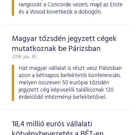
rangsorát a Concorde vezeti, majd az Erste
és a Wood következik a dobogón.
Magyar tőzsdén jegyzett cégek
mutatkoznak be Párizsban
2016. jún. 30.
Hat magyar vállalat is részt vesz Párizsban
azon a kétnapos befektetői konferencián,
melyen összesen 50 európai tőzsdén
jegyzett cég képviselői találkoznak 120
érdeklődő intézményi befektetővel.
18,4 millió eurós vállalati
kötvénybevezetés a BÉT-en