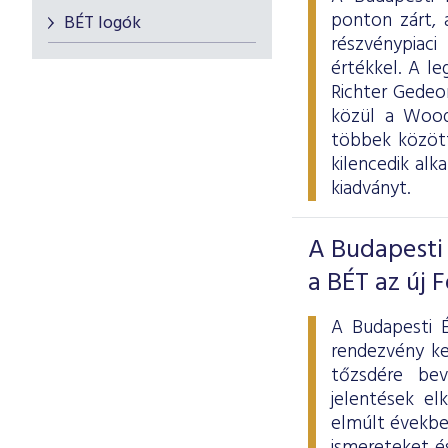
ponton zárt, 
BÉT logók
részvénypiaci 
értékkel. A l
Richter Gedeon
közül a Wood
többek közöt
kilencedik al
kiadványt.
A Budapesti
a BÉT az új 
A Budapesti É
rendezvény ke
tőzsdére bev
jelentések el
elmúlt évekbe