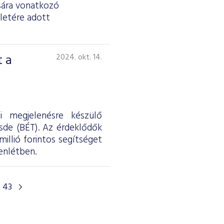
ására vonatkozó
eletére adott
t a
2024. okt. 14.
i megjelenésre készülő
sde (BÉT). Az érdeklődők
illió forintos segítséget
enlétben.
43