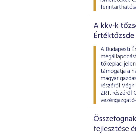
ismereteket és
fenntarthatósá
A kkv-k tőz
Értéktőzsde 
A Budapesti É
megállapodást
tőkepiaci jele
támogatja a ha
magyar gazdas
részéről Végh
ZRT. részéről 
vezérigazgató-
Összefognak 
fejlesztése 