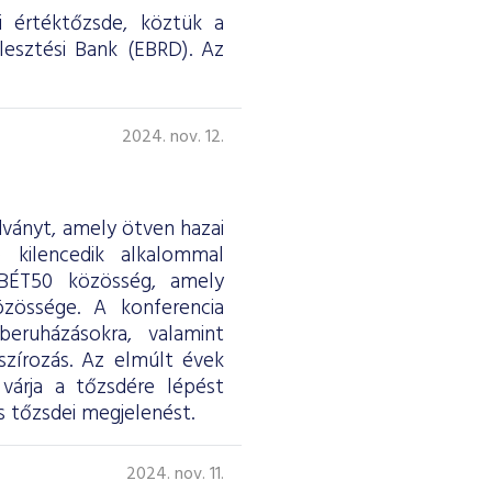
i értéktőzsde, köztük a
jlesztési Bank (EBRD). Az
2024. nov. 12.
ványt, amely ötven hazai
e kilencedik alkalommal
 BÉT50 közösség, amely
özössége. A konferencia
eruházásokra, valamint
nszírozás. Az elmúlt évek
árja a tőzsdére lépést
s tőzsdei megjelenést.
2024. nov. 11.