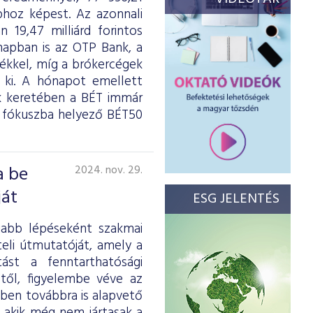
hoz képest. Az azonnali
n 19,47 milliárd forintos
napban is az OTP Bank, a
rtékkel, míg a brókercégek
ki. A hónapot emellett
k keretében a BÉT immár
t fókuszba helyező BÉT50
a be
2024. nov. 29.
ját
ESG JELENTÉS
jabb lépéseként szakmai
eli útmutatóját, amely a
ást a fenntarthatósági
étől, figyelembe véve az
ben továbbra is alapvető