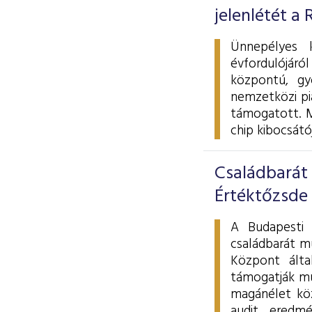
jelenlétét a
Ünnepélyes k
évfordulójáró
központú, gy
nemzetközi pia
támogatott. M
chip kibocsátó
Családbarát
Értéktőzsde
A Budapesti 
családbarát mu
Központ álta
támogatják mu
magánélet köz
audit eredm