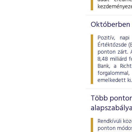
kezdeményezé
Októberben i
Pozitív, nap
Értéktőzsde (
ponton zárt. A
8,48 milliárd
Bank, a Rich
forgalommal
emelkedett ki.
Több ponton
alapszabály
Rendkívüli kö
ponton módosí