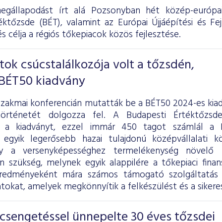
megállapodást írt alá Pozsonyban hét közép-európa
éktőzsde (BÉT), valamint az Európai Újjáépítési és Fe
célja a régiós tőkepiacok közös fejlesztése.
tok csúcstalálkozója volt a tőzsdén,
 BÉT50 kiadvány
zakmai konferencián mutatták be a BÉT50 2024-es kiad
ertörténetét dolgozza fel. A Budapesti Értéktőzsd
l a kiadványt, ezzel immár 450 tagot számlál a
 egyik legerősebb hazai tulajdonú középvállalati k
ogy a versenyképességhez termelékenység növelő b
an szükség, melynek egyik alappilére a tőkepiaci fina
redményeként mára számos támogató szolgáltatás v
atokat, amelyek megkönnyítik a felkészülést és a sikere
csengetéssel ünnepelte 30 éves tőzsdei