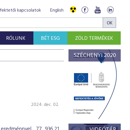
fektetői kapcsolatok
English
RÓLUNK
BÉT ESG
ZÖLD TERMÉKEK
SZÉCHENYI 2020
i
2024. dec. 02.
 eredménnyel, 77 936,21
VIDEÓTÁR