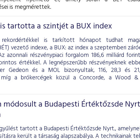
sei is megmérettek.
s tartotta a szintjét a BUX index
i rekordértékkel is tarkított hónapot tudhat m
BÉT) vezető indexe, a BUX: az index a szeptemberi záró
z azonnali részvénypiaci forgalom 186,6 milliárd forint
 forintos értékkel. A legnépszerűbb részvényeknek eb
ter Gedeon és a MOL bizonyultak, 116, 28,3 és 21,8
, míg a brókercégek közül a Concorde, a Wood 
 módosult a Budapesti Értéktőzsde Nyrt
a
zgyűlést tartott a Budapesti Értéktőzsde Nyrt., amelyn
tásra került a társaság alapszabálya. A technikainak t