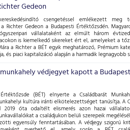
 Richter Gedeon
ereskedésindító csengetéssel emlékezett meg tő
l a Richter Gedeon a Budapesti Értéktőzsdén. Magyar
ógyszeripari vállalataként az elmúlt három évtiz
cokon is kiemelkedő sikereket ért el, amelyeket a tőzsd
ára a Richter a BÉT egyik meghatározó, Prémium kateg
ja, és piaci kapitalizáció alapján a harmadik legnagyobb s
 munkahely védjegyet kapott a Budapest
Értéktőzsde (BÉT) elnyerte a Családbarát Munkah
nkahelyi kultúra iránti elkötelezettséget tanúsítja. A
l 2019 óta odaítélt elismerés azon hazai vállalato
nkavállalóikat a családjukon belüli szerepeik megélés
ötti egyensúly fenntartásában.
A védjegy szigorú kri
ényeként nyerhető el, amely során a BÉT család