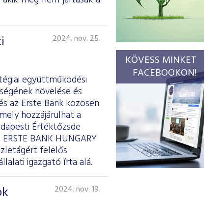
, akik még nem jártasak a
i
2024. nov. 25.
KÖVESS MINKET
FACEBOOKON!
tégiai együttműködési
sségének növelése és
 és az Erste Bank közösen
amely hozzájárulhat a
dapesti Értéktőzsde
, az ERSTE BANK HUNGARY
üzletágért felelős
lalati igazgató írta alá.
ok
2024. nov. 19.