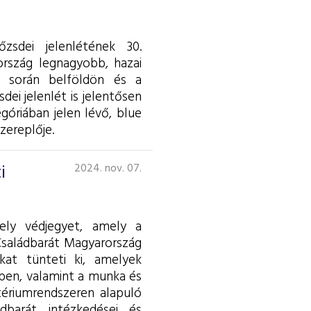
zsdei jelenlétének 30.
ország legnagyobb, hazai
ed során belföldön és a
ei jelenlét is jelentősen
óriában jelen lévő, blue
zereplője.
i
2024. nov. 07.
ely védjegyet, amely a
 Családbarát Magyarország
kat tünteti ki, amelyek
ében, valamint a munka és
tériumrendszeren alapuló
barát intézkedései és