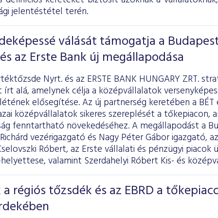
 definíciós kereteket biztosít azoknak a vállalatoknak
gi jelentéstétel terén.
sdeképessé válását támogatja a Budapest
és az Erste Bank új megállapodása
rtéktőzsde Nyrt. és az ERSTE BANK HUNGARY ZRT. stra
 írt alá, amelynek célja a középvállalatok versenyképe
nlétének elősegítése. Az új partnerség keretében a BÉT
zai középvállalatok sikeres szereplését a tőkepiacon, 
ág fenntartható növekedéséhez. A megállapodást a Bu
 Richárd vezérigazgató és Nagy Péter Gábor igazgató
Cselovszki Róbert, az Erste vállalati és pénzügyi piacok 
helyettese, valamint Szerdahelyi Róbert Kis- és középvál
a régiós tőzsdék és az EBRD a tőkepiac
érdekében