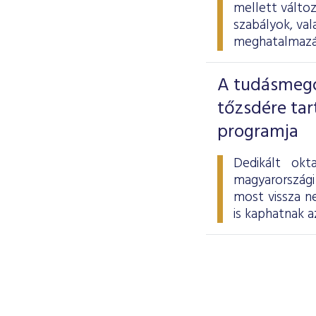
mellett változ
szabályok, val
meghatalmazás
A tudásmegos
tőzsdére tar
programja
Dedikált okt
magyarországi
most vissza ne
is kaphatnak a