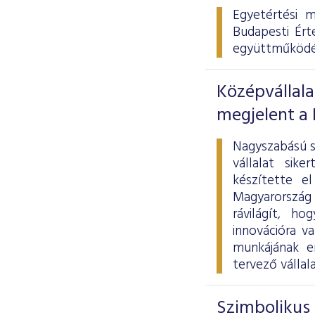
Egyetértési 
Budapesti Ért
együttműködés 
Középvállala
megjelent a
Nagyszabású s
vállalat sik
készítette e
Magyarország
rávilágít, h
innovációra v
munkájának e
tervező vállal
Szimbolikus 