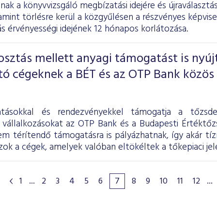
nak a könyvvizsgáló megbízatási idejére és újraválaszt
amint törlésre kerül a közgyűlésen a részvényes képvis
 érvényességi idejének 12 hónapos korlátozása.
ztás mellett anyagi támogatást is nyúj
tó cégeknek a BÉT és az OTP Bank közös
atásokkal és rendezvényekkel támogatja a tőzsde
 vállalkozásokat az OTP Bank és a Budapesti Értéktőz
m térítendő támogatásra is pályázhatnak, így akár tízm
zok a cégek, amelyek valóban eltökéltek a tőkepiaci jel
1
...
2
3
4
5
6
7
8
9
10
11
12
...