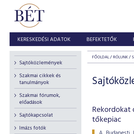
KERESKEDÉSI ADATOK
BEFEKTETŐK
FŐOLDAL
RÓLUNK
Sajtóközlemények
Szakmai cikkek és
Sajtóköz
tanulmányok
Szakmai fórumok,
előadások
Rekordokat d
Sajtókapcsolat
tőkepiac
Imázs fotók
A Budapesti 