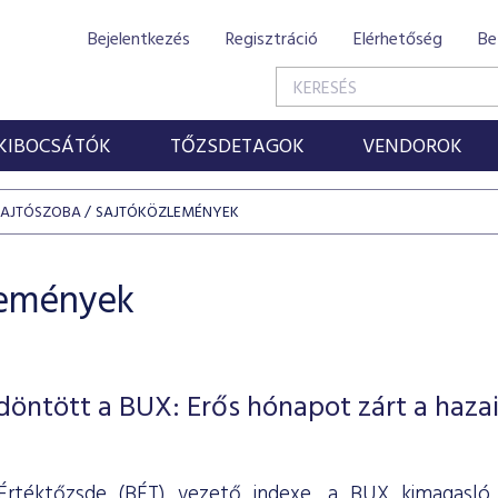
Bejelentkezés
Regisztráció
Elérhetőség
Be
KIBOCSÁTÓK
TŐZSDETAGOK
VENDOROK
SAJTÓSZOBA
SAJTÓKÖZLEMÉNYEK
lemények
öntött a BUX: Erős hónapot zárt a haza
Értéktőzsde (BÉT) vezető indexe, a BUX kimagasló