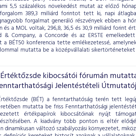
ami 5,5 százalékos növekedést mutat az előző hónap
forgalom 389,3 milliárd forintot tett ki, napi átlagba
egnagyobb forgalmat generáló részvények ebben a hó
 és a MOL voltak, 296,8, 36,5 és 30,9 milliárd forint é
 & Company, a Concorde és az ERSTE emelkedett 
t a BÉT50 konferencia tette emlékezetessé, amelyne
kalommal mutatta be a középvállalati sikertörténeteke
 Értéktőzsde kibocsátói fórumán mutatt
Fenntarthatósági Jelentéstételi Útmutató
rtéktőzsde (BÉT) a fenntarthatóság terén tett legú
retében mutatta be friss Fenntarthatósági jelentéstét
ezetett értékpapírok kibocsátóinak nyújt támogat
készítésében. A kiadvány több ponton is eltér elődj
n dinamikusan változó szabályozási környezetet, miköz