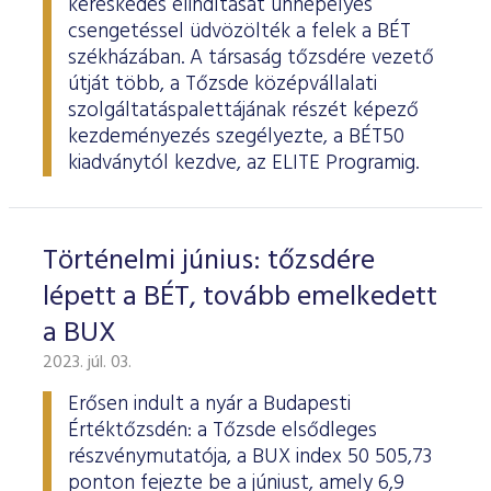
kereskedés elindítását ünnepélyes
csengetéssel üdvözölték a felek a BÉT
székházában. A társaság tőzsdére vezető
útját több, a Tőzsde középvállalati
szolgáltatáspalettájának részét képező
kezdeményezés szegélyezte, a BÉT50
kiadványtól kezdve, az ELITE Programig.
Történelmi június: tőzsdére
lépett a BÉT, tovább emelkedett
a BUX
2023. júl. 03.
Erősen indult a nyár a Budapesti
Értéktőzsdén: a Tőzsde elsődleges
részvénymutatója, a BUX index 50 505,73
ponton fejezte be a júniust, amely 6,9