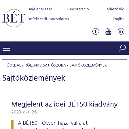
Bejelentkezés
Regisztráció
Elérhetőség
Befektetői kapcsolatok
English
KERESKEDÉSI ADATOK
FŐOLDAL
RÓLUNK
SAJTÓSZOBA
SAJTÓKÖZLEMÉNYEK
INDEXEK
BEFEKTETŐK
Sajtóközlemények
Részvényindexek
Piaci forgalom
Termékcsoportok
KIBOCSÁTÓK
Kötvényindexek
Kedvenc instrumentumok
Szabályozás
Indexek
Részvény és vállalati kötvény tőzsdei bevezetését támoga
Megjelent az idei BÉT50 kiadvány
TŐZSDETAGOK
Jelzáloglevél indexek
program
Azonnali Piac
Alkalmazott díjstruktúra
BÉT szabályzatok
Részvény szekció
2023. okt. 26.
Tőzsdetagok, üzletkötők
VENDOROK
Vállalati kötvény indexek
Származékos piac
BÉT Xtend - Részvénypiac egyszerűen
Részvények
Elszámolás
Befektetővédelem
Hitelpapír szekció
A BÉT50 - Ötven hazai vállalat
Útmutató a taggá váláshoz