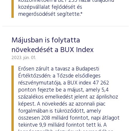
köszönhetően a BÉT 255 hazai tulajdonú
középvállalat fejlődését és
megerősödését segítette.*
Májusban is folytatta
növekedését a BUX Index
2023. jún. 01.
Erősen zárult a tavasz a Budapesti
Értéktőzsdén: a Tőzsde elsődleges
részvénymutatója, a BUX index 47 262
ponton fejezte be a májust, amely 5,4
százalékos emelkedést jelent az áprilishoz
képest. A növekedés az azonnali piac
forgalmában is tükröződött, amely
összesen 208 milliárd forintot, napi átlagot
tekintve 9,9 milliárd forintot tett ki. A