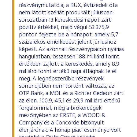
részvénymutatója, a BUX, évtizedek óta
nem látott szériát produkált júliusban:
sorozatban 13 kereskedési napot zárt
pozitív értékkel, majd végül 53 375,9
ponton fejezte be a hónapot, amely 5,7
százalékos emelkedést jelent júniushoz
képest. Az azonnali részvénypiacon nyárias
hangulatban, összesen 188 milliárd forint
értékben zajlott a kereskedés, amely 8,9
milliárd forint értékű napi átlagnak felel
meg. A legnépszerűbb részvények
sorrendjében nem történt változás, az
OTP Bank, a MOL és a Richter Gedeon zárt
az élen, 100,9, 45,1 és 29,9 milliárd értékű
forgalommal, még a brókercégek
mezőnyében az ERSTE, a WOOD &
Company és a Concorde bizonyult
élenjárónak. A hónap piaci eseménye volt