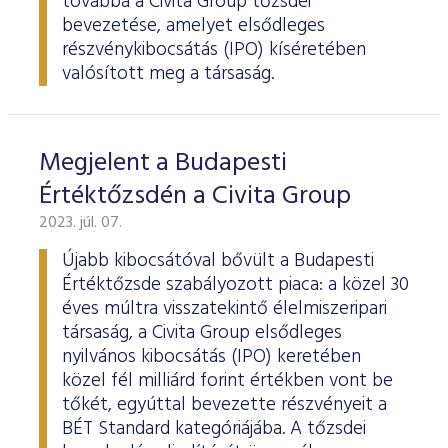
továbbá a Civita Group tőzsdei
bevezetése, amelyet elsődleges
részvénykibocsátás (IPO) kíséretében
valósított meg a társaság.
Megjelent a Budapesti
Értéktőzsdén a Civita Group
2023. júl. 07.
Újabb kibocsátóval bővült a Budapesti
Értéktőzsde szabályozott piaca: a közel 30
éves múltra visszatekintő élelmiszeripari
társaság, a Civita Group elsődleges
nyilvános kibocsátás (IPO) keretében
közel fél milliárd forint értékben vont be
tőkét, egyúttal bevezette részvényeit a
BÉT Standard kategóriájába. A tőzsdei