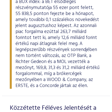
a BUX index: a BÉT elsődleges
ESG Útmutató
részvénymutatója 55 ezer pont felett,
55 838,5 ponton fejezte be a hónapot,
amely további 0,1 százalékos növekedést
jelent augusztushoz képest. Az azonnali
piac forgalma ezúttal 263,7 milliárd
forintot tett ki, amely 12,6 milliárd forint
értékű napi átlagnak felel meg. A
legnépszerűbb részvények sorrendjében
nem történt változás, az OTP Bank, a
Richter Gedeon és a MOL vezették a
mezőnyt, 169,8, 31,3 és 31,2 milliárd értékű
forgalommal, míg a brókercégek
mezőnyében a WOOD & Company, az
ERSTE, és a Concorde jártak az élen.
Közzétette Féléves Jelentését a