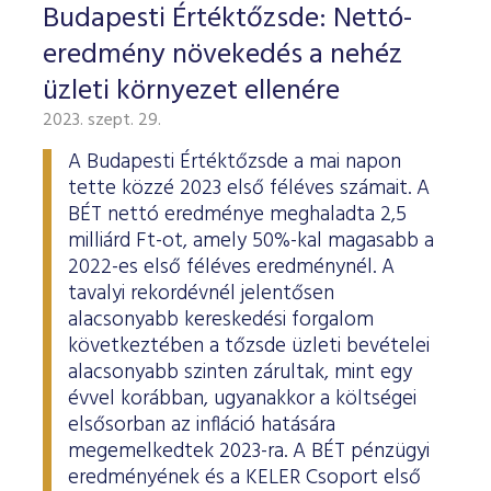
Budapesti Értéktőzsde: Nettó-
eredmény növekedés a nehéz
üzleti környezet ellenére
2023. szept. 29.
A Budapesti Értéktőzsde a mai napon
tette közzé 2023 első féléves számait. A
BÉT nettó eredménye meghaladta 2,5
milliárd Ft-ot, amely 50%-kal magasabb a
2022-es első féléves eredménynél. A
tavalyi rekordévnél jelentősen
alacsonyabb kereskedési forgalom
következtében a tőzsde üzleti bevételei
alacsonyabb szinten zárultak, mint egy
évvel korábban, ugyanakkor a költségei
elsősorban az infláció hatására
megemelkedtek 2023-ra. A BÉT pénzügyi
eredményének és a KELER Csoport első