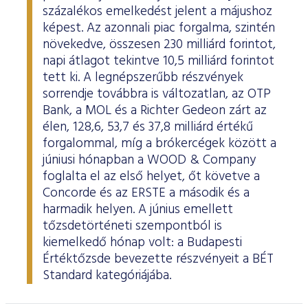
százalékos emelkedést jelent a májushoz
képest. Az azonnali piac forgalma, szintén
növekedve, összesen 230 milliárd forintot,
napi átlagot tekintve 10,5 milliárd forintot
tett ki. A legnépszerűbb részvények
sorrendje továbbra is változatlan, az OTP
Bank, a MOL és a Richter Gedeon zárt az
élen, 128,6, 53,7 és 37,8 milliárd értékű
forgalommal, míg a brókercégek között a
júniusi hónapban a WOOD & Company
foglalta el az első helyet, őt követve a
Concorde és az ERSTE a második és a
harmadik helyen. A június emellett
tőzsdetörténeti szempontból is
kiemelkedő hónap volt: a Budapesti
Értéktőzsde bevezette részvényeit a BÉT
Standard kategóriájába.