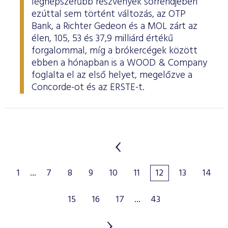
legnépszerűbb részvények sorrendjében
ezúttal sem történt változás, az OTP
Bank, a Richter Gedeon és a MOL zárt az
élen, 105, 53 és 37,9 milliárd értékű
forgalommal, míg a brókercégek között
ebben a hónapban is a WOOD & Company
foglalta el az első helyet, megelőzve a
Concorde-ot és az ERSTE-t.
1
...
7
8
9
10
11
12
13
14
15
16
17
...
43