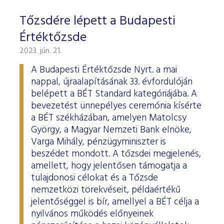
Tőzsdére lépett a Budapesti
Értéktőzsde
2023. jún. 21.
A Budapesti Értéktőzsde Nyrt. a mai
nappal, újraalapításának 33. évfordulóján
belépett a BÉT Standard kategóriájába. A
bevezetést ünnepélyes ceremónia kísérte
a BÉT székházában, amelyen Matolcsy
György, a Magyar Nemzeti Bank elnöke,
Varga Mihály, pénzügyminiszter is
beszédet mondott. A tőzsdei megjelenés,
amellett, hogy jelentősen támogatja a
tulajdonosi célokat és a Tőzsde
nemzetközi törekvéseit, példaértékű
jelentőséggel is bír, amellyel a BÉT célja a
nyilvános működés előnyeinek