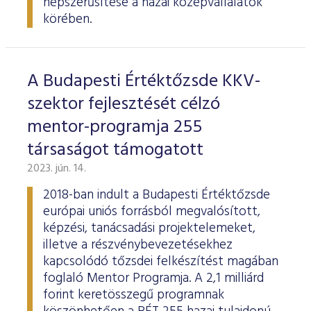
népszerűsítése a hazai középvállalatok
körében.
A Budapesti Értéktőzsde KKV-
szektor fejlesztését célzó
mentor-programja 255
társaságot támogatott
2023. jún. 14.
2018-ban indult a Budapesti Értéktőzsde
európai uniós forrásból megvalósított,
képzési, tanácsadási projektelemeket,
illetve a részvénybevezetésekhez
kapcsolódó tőzsdei felkészítést magában
foglaló Mentor Programja. A 2,1 milliárd
forint keretösszegű programnak