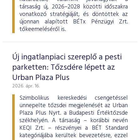
társaság új, 2026–2028 közötti időszakra
vonatkozó stratégiáját, és döntöttek az
újonnan alapított BÉTx Pénzügyi Zrt.
tőkeemeléséről is.
Új ingatlanpiaci szereplő a pesti
parketten: Tőzsdére lépett az
Urban Plaza Plus
2026. ápr. 16.
Szimbolikus kereskedési csengetéssel
ünnepelte tőzsdei megjelenését az Urban
Plaza Plus Nyrt. a Budapesti Értéktőzsde
székhelyén. A társaság – korábbi nevén
KEQI Zrt. – részvényei a BÉT Standard
kategóriájába kerültek bevezetésre, ezzel