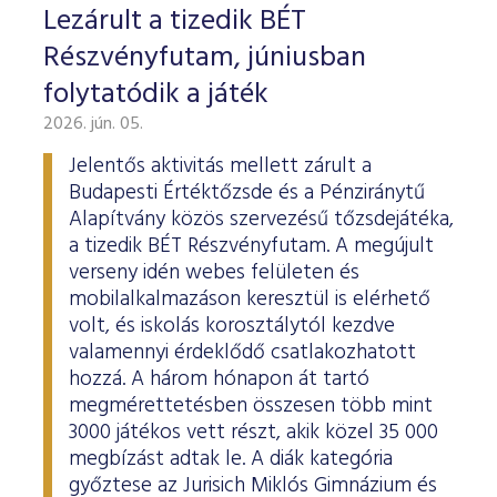
Lezárult a tizedik BÉT
Részvényfutam, júniusban
folytatódik a játék
2026. jún. 05.
Jelentős aktivitás mellett zárult a
Budapesti Értéktőzsde és a Pénziránytű
Alapítvány közös szervezésű tőzsdejátéka,
a tizedik BÉT Részvényfutam. A megújult
verseny idén webes felületen és
mobilalkalmazáson keresztül is elérhető
volt, és iskolás korosztálytól kezdve
valamennyi érdeklődő csatlakozhatott
hozzá. A három hónapon át tartó
megmérettetésben összesen több mint
3000 játékos vett részt, akik közel 35 000
megbízást adtak le. A diák kategória
győztese az Jurisich Miklós Gimnázium és