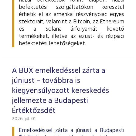
hazai befektetők forint alapon, hazai
befektetési szolgáltatókon keresztül
érhetik el az amerikai részvénypiac egyes
szektorait, valamint a Bitcoin, az Ethereum
és a Solana árfolyamát követő
termékeket, illetve az ezüst- és rézpiaci
befektetési lehetőségeket.
A BUX emelkedéssel zárta a
júniust – továbbra is
kiegyensúlyozott kereskedés
jellemezte a Budapesti
Értéktőzsdét
2026. júl. 01.
Emelkedéssel zárta a júniust a Budapesti