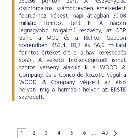
380,56 ponton zárt. A részvénypiac
összforgalma számottevően emelkedett
februárhoz képest, napi átlagban 30,08
milliárd forintot tett ki. A három
legnagyobb forgalmú részvény, az OTP
Bank, a MOL és a Richter Gedeon
sorrendben 452,4, 83,7 és 56,6 milliárd
forintos értéket ért el a havi kereskedés
során. A vezető brókercégeknél ismét
szoros verseny alakult ki a WOOD &
Company és a Concorde között, végül a
WOOD & Company végzett az első
helyen, míg a harmadik helyen az ERSTE
szerepelt.
1
2
3
4
5
6
...
43