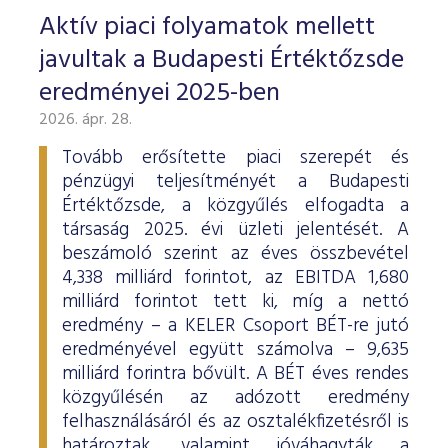
Aktív piaci folyamatok mellett
javultak a Budapesti Értéktőzsde
eredményei 2025-ben
2026. ápr. 28.
Tovább erősítette piaci szerepét és
pénzügyi teljesítményét a Budapesti
Értéktőzsde, a közgyűlés elfogadta a
társaság 2025. évi üzleti jelentését. A
beszámoló szerint az éves összbevétel
4,338 milliárd forintot, az EBITDA 1,680
milliárd forintot tett ki, míg a nettó
eredmény – a KELER Csoport BÉT-re jutó
eredményével együtt számolva – 9,635
milliárd forintra bővült. A BÉT éves rendes
közgyűlésén az adózott eredmény
felhasználásáról és az osztalékfizetésről is
határoztak, valamint jóváhagyták a