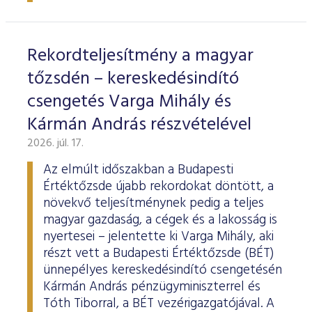
ESG Útmutató
Rekordteljesítmény a magyar
tőzsdén – kereskedésindító
csengetés Varga Mihály és
Kármán András részvételével
2026. júl. 17.
Az elmúlt időszakban a Budapesti
Értéktőzsde újabb rekordokat döntött, a
növekvő teljesítménynek pedig a teljes
magyar gazdaság, a cégek és a lakosság is
nyertesei – jelentette ki Varga Mihály, aki
részt vett a Budapesti Értéktőzsde (BÉT)
ünnepélyes kereskedésindító csengetésén
Kármán András pénzügyminiszterrel és
Tóth Tiborral, a BÉT vezérigazgatójával. A