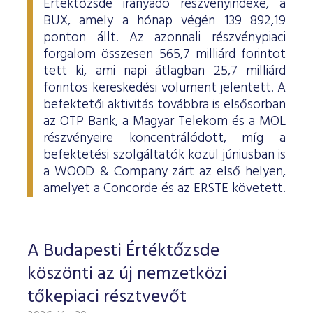
Értéktőzsde irányadó részvényindexe, a
BUX, amely a hónap végén 139 892,19
ponton állt. Az azonnali részvénypiaci
forgalom összesen 565,7 milliárd forintot
tett ki, ami napi átlagban 25,7 milliárd
forintos kereskedési volument jelentett. A
befektetői aktivitás továbbra is elsősorban
az OTP Bank, a Magyar Telekom és a MOL
részvényeire koncentrálódott, míg a
befektetési szolgáltatók közül júniusban is
a WOOD & Company zárt az első helyen,
amelyet a Concorde és az ERSTE követett.
A Budapesti Értéktőzsde
köszönti az új nemzetközi
tőkepiaci résztvevőt