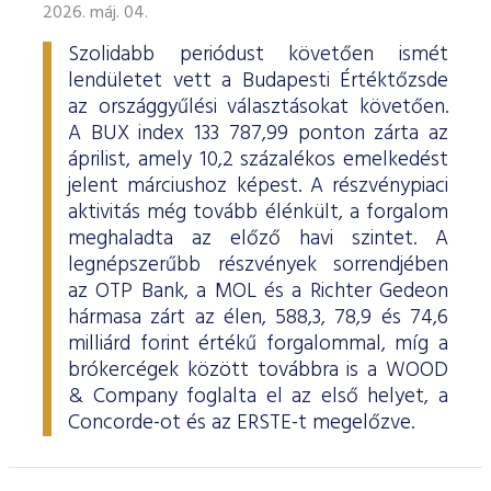
2026. máj. 04.
Szolidabb periódust követően ismét
lendületet vett a Budapesti Értéktőzsde
az országgyűlési választásokat követően.
A BUX index 133 787,99 ponton zárta az
áprilist, amely 10,2 százalékos emelkedést
jelent márciushoz képest. A részvénypiaci
aktivitás még tovább élénkült, a forgalom
meghaladta az előző havi szintet. A
legnépszerűbb részvények sorrendjében
az OTP Bank, a MOL és a Richter Gedeon
hármasa zárt az élen, 588,3, 78,9 és 74,6
milliárd forint értékű forgalommal, míg a
brókercégek között továbbra is a WOOD
& Company foglalta el az első helyet, a
Concorde-ot és az ERSTE-t megelőzve.