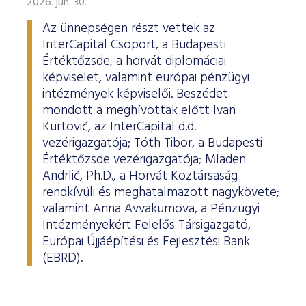
2026. jún. 30.
Az ünnepségen részt vettek az
InterCapital Csoport, a Budapesti
Értéktőzsde, a horvát diplomáciai
képviselet, valamint európai pénzügyi
intézmények képviselői. Beszédet
mondott a meghívottak előtt Ivan
Kurtović, az InterCapital d.d.
vezérigazgatója; Tóth Tibor, a Budapesti
Értéktőzsde vezérigazgatója; Mladen
Andrlić, Ph.D., a Horvát Köztársaság
rendkívüli és meghatalmazott nagykövete;
valamint Anna Avvakumova, a Pénzügyi
Intézményekért Felelős Társigazgató,
Európai Újjáépítési és Fejlesztési Bank
(EBRD).