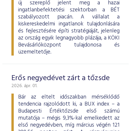
új szereplő jelent meg a hazai
ingatlanbefektetési szektorban a BÉT
szabályozott piacán. A vállalat a
kiskereskedelmi ingatlanok tulajdonlására
és fejlesztésére építi stratégiáját, jelenleg
az ország egyik legnagyobb plázája, a KÖKI
Bevásárlóközpont tulajdonosa és
üzemeltetője.
Erős negyedévet zárt a tőzsde
2026. ápr. 01.
Bár az eltelt időszakban mérséklődő
tendencia rajzolódott ki, a BUX index – a
Budapesti Értéktőzsde első számú
mutatója – mégis 9,3%-kal emelkedett az
első negyedévben, míg március végén 121