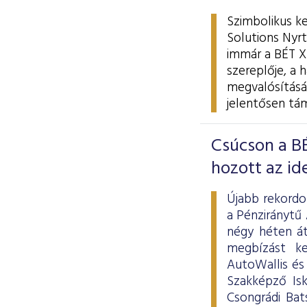
Szimbolikus k
Solutions Nyrt
immár a BÉT X
szereplője, a 
megvalósítását
jelentősen tá
Csúcson a B
hozott az ide
Újabb rekordo
a Pénziránytű
négy héten át
megbízást k
AutoWallis és
Szakképző Isk
Csongrádi Bat