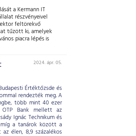
lását a Kermann IT
llalat részvényeivel
ektor feltörekvő
at tűzött ki, amelyek
ános piacra lépés is
t
2024. ápr. 05.
Budapesti Értéktőzsde és
alommal rendezték meg. A
ingbe, több mint 40 ezer
z OTP Bank mellett az
csády Ignác Technikum és
 míg a tanárok között a
 az élen, 8,9 százalékos