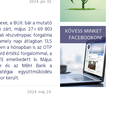
2024. jún. 03.
dexe, a BUX: bár a mutató
 zárt, május 27-i 69 803
KÖVESS MINKET
li részvénypiac forgalma
FACEBOOKON!
amely napi átlagban 13,5
ben a hónapban is az OTP
iárd értékű forgalommal, a
 emelkedett ki. Május
sde és az MBH Bank a
atégiai együttműködési
r került.
2024. máj. 24.