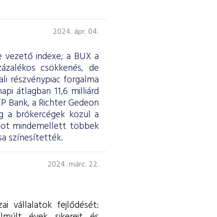
2024. ápr. 04.
e vezető indexe, a BUX a
zázalékos csökkenés, de
ali részvénypiac forgalma
napi átlagban 11,6 milliárd
TP Bank, a Richter Gedeon
íg a brókercégek közül a
pot mindemellett többek
a színesítették.
2024. márc. 22.
i vállalatok fejlődését: