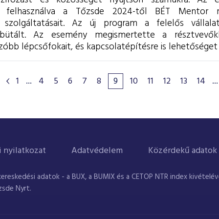
nszírozást és közösséget nyújtson számukra. Az e
it felhasználva a Tőzsde 2024-től BÉT Mentor n
 szolgáltatásait.
Az új program a felelős vállalati
bütált. Az esemény megismertette a résztvevőkke
bb lépcsőfokait, és kapcsolatépítésre is lehetőséget 
1
...
4
5
6
7
8
9
10
11
12
13
14
...
i nyilatkozat
Adatvédelem
Közérdekű adatok
kereskedési adatok - a BUX, a BUMIX és a CETOP NTR index kivételével
zsde Nyrt.