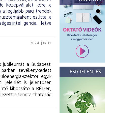
 középvállalati köre, a
 a legújabb piaci trendek
kusztémájaként ezúttal a
es intelligencia, illetve
2024. jún. 13.
s jubileumát a Budapesti
iparban tevékenykedett
ESG JELENTÉS
ulóenergia-szektor egyik
 jelenlét is jelentősen
intő kibocsátó a BÉT-en,
elezett a fenntarthatóság