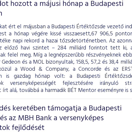
ot hozott a májusi hónap a Budapesti
n
kat ért el májusban a Budapesti Értéktőzsde vezető in
pest a hónap végére kissé visszaesett,67 906,5 ponton
téke napi rekord a hazai tőzsdetörténetben. Az azonna
 előző havi szintet – 284 milliárd forintot tett ki, 
ntnak felel meg. Míg a legnépszerűbb részvényeknek eb
r Gedeon és a MOL bizonyultak, 158,5, 57,2 és 38,4 mill
közül a Wood & Company, a Concorde és az ERSTE
n is gazdag hónap volt: a Budapesti Értéktőz
tok versenyképességét fejlesztésére irányuló str
írt alá, továbbá a harmadik BÉT Mentor eseményre is so
és keretében támogatja a Budapesti
 és az MBH Bank a versenyképes
tok fejlődését