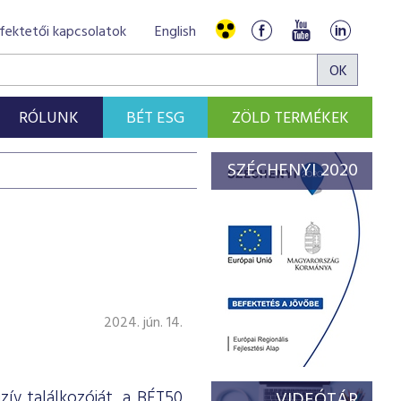
fektetői kapcsolatok
English
RÓLUNK
BÉT ESG
ZÖLD TERMÉKEK
SZÉCHENYI 2020
2024. jún. 14.
zív találkozóját, a BÉT50
VIDEÓTÁR