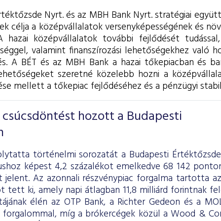
rtéktőzsde Nyrt. és az MBH Bank Nyrt. stratégiai együ
ynek célja a középvállalatok versenyképességének és nö
 hazai középvállalatok további fejlődését tudással
sséggel, valamint finanszírozási lehetőségekhez való ho
. A BÉT és az MBH Bank a hazai tőkepiacban és bank
lehetőségeket szeretné közelebb hozni a középvállalat
ése mellett a tőkepiac fejlődéséhez és a pénzügyi stabili
b csúcsdöntést hozott a Budapesti
n
 folytatta történelmi sorozatát a Budapesti Értéktőzsd
shoz képest 4,2 százalékot emelkedve 68 142 ponton
 jelent. Az azonnali részvénypiac forgalma tartotta az
tot tett ki, amely napi átlagban 11,8 milliárd forintnak 
stájának élén az OTP Bank, a Richter Gedeon és a MOL 
kű forgalommal, míg a brókercégek közül a Wood & C