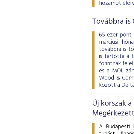
hozamot elérv
Továbbra is 
65 ezer pont 
márciusi hón
továbbra is t
is tartotta a f
forintnak fele
és a MOL zárt
Wood & Compa
között a Delt
Új korszak a
Megérkezett
A Budapesti É