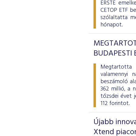
ERSTE emelked
CETOP ETF bev
szólaltatta m
hónapot.
MEGTARTOT
BUDAPESTI 
Megtartotta 
valamennyi n
beszámoló ala
362 millió, a
tőzsdei évet j
112 forintot.
Újabb innova
Xtend piaco