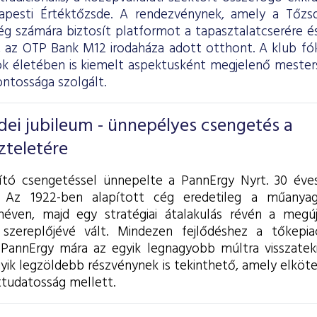
pesti Értéktőzsde. A rendezvénynek, amely a Tőzsde
g számára biztosít platformot a tapasztalatcserére és
, az OTP Bank M12 irodaháza adott otthont. A klub fó
k életében is kiemelt aspektusként megjelenő mesterség
ontossága szolgált.
dei jubileum - ünnepélyes csengetés a
zteletére
ító csengetéssel ünnepelte a PannErgy Nyrt. 30 éve
. Az 1922-ben alapított cég eredetileg a műanyag
éven, majd egy stratégiai átalakulás révén a megúj
zereplőjévé vált. Mindezen fejlődéshez a tőkepiaci
a PannErgy mára az egyik legnagyobb múltra visszatek
gyik legzöldebb részvénynek is tekinthető, amely elköt
ttudatosság mellett.