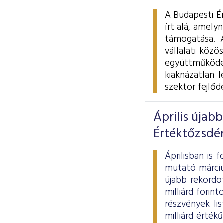
A Budapesti É
írt alá, amel
támogatása. A
vállalati közö
együttműködés
kiaknázatlan 
szektor fejlőd
Április újab
Értéktőzsdé
Áprilisban is
mutató márciu
újabb rekordot
milliárd forin
részvények li
milliárd érté