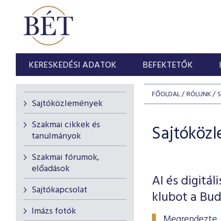
KERESKEDÉSI ADATOK
BEFEKTETŐK
FŐOLDAL
RÓLUNK
Sajtóközlemények
Szakmai cikkek és
Sajtóköz
tanulmányok
Szakmai fórumok,
előadások
AI és digitá
Sajtókapcsolat
klubot a Bud
Imázs fotók
Megrendezte tr