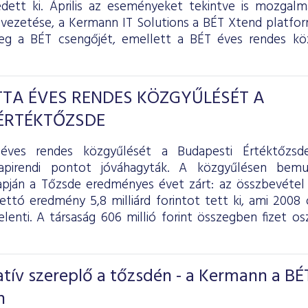
ett ki. Április az eseményeket tekintve is mozgalm
ezetése, a Kermann IT Solutions a BÉT Xtend platfo
eg a BÉT csengőjét, emellett a BÉT éves rendes köz
TA ÉVES RENDES KÖZGYŰLÉSÉT A
ÉRTÉKTŐZSDE
éves rendes közgyűlését a Budapesti Értéktőzsd
apirendi pontot jóváhagyták. A közgyűlésen bemut
pján a Tőzsde eredményes évet zárt: az összbevétel 4
 nettó eredmény 5,8 milliárd forintot tett ki, ami 20
elenti. A társaság 606 millió forint összegben fizet o
tív szereplő a tőzsdén - a Kermann a BÉ
n