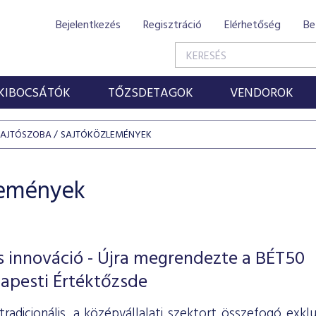
Bejelentkezés
Regisztráció
Elérhetőség
Be
KIBOCSÁTÓK
TŐZSDETAGOK
VENDOROK
SAJTÓSZOBA
SAJTÓKÖZLEMÉNYEK
lemények
lis innováció - Újra megrendezte a BÉT50
apesti Értéktőzsde
adicionális, a középvállalati szektort összefogó exklu