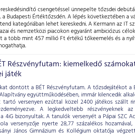
ereskedésindító csengetéssel ünnepelte tőzsdei debütá
. a Budapesti Értéktőzsdén. A lépés következtében a vá
tend kategóriában lehet kereskedni. A Kermann az IT sz
hazai és nemzetközi piacokon egyaránt ambiciózus célok
 a több mint 457 millió Ft értékű tőkeemelés és a nyilv
mogathatja.
ÉT Részvényfutam: kiemelkedő számoka
i játék
kat döntött a BÉT Részvényfutam. A tőzsdejátékot a 
 Alapítvány együttműködésében, immár kilencedik alk
 tartó versenyen ezúttal közel 2400 játékos szállt r
ezdeményezve. A legkedveltebb részvényeknek a
 a 4iG bizonyultak. A tanulók versenyét a Pápai SZC A
ola versenyzője nyerte 28,77 százalékos hozamával,
sányi János Gimnázium és Kollégium oktatója végzett