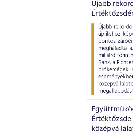
Újabb rekord
Értéktőzsdé
Újabb rekordo
áprilishoz ké
pontos záróér
meghaladta az
milliárd fori
Bank, a Richte
brókercégek 
eseményekbe
középvállala
megállapodást 
Együttműköd
Értéktőzsde
középvállala