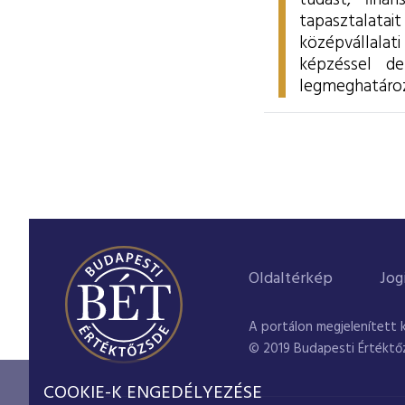
tudást, fina
tapasztalata
középvállalati
képzéssel de
legmeghatározó
Oldaltérkép
Jog
A portálon megjelenített 
© 2019 Budapesti Értéktő
COOKIE-K ENGEDÉLYEZÉSE