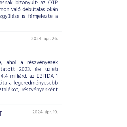
asnak bizonyult: az OTP
rmon való debütálás okán
gyűlése is fémjelezte a
2024. ápr. 26.
e, ahol a részvényesek
atott 2023. évi üzleti
,4 milliárd, az EBITDA 1
08 óta a legeredményesebb
sztalékot, részvényenként
T
2024. ápr. 10.