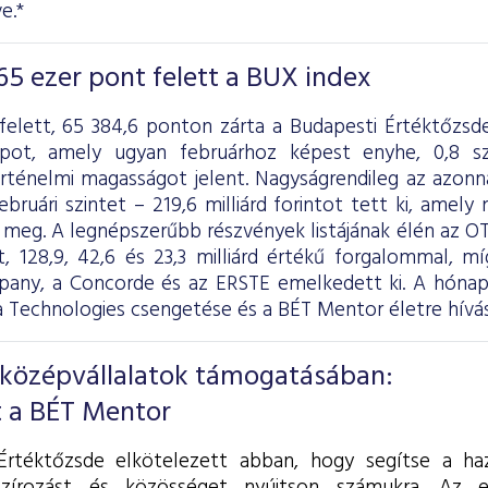
e.*
65 ezer pont felett a BUX index
felett, 65 384,6 ponton zárta a Budapesti Értéktőzsd
apot, amely ugyan februárhoz képest enyhe, 0,8 s
örténelmi magasságot jelent. Nagyságrendileg az azonn
ebruári szintet – 219,6 milliárd forintot tett ki, amely 
l meg. A legnépszerűbb részvények listájának élén az O
, 128,9, 42,6 és 23,3 milliárd értékű forgalommal, m
ny, a Concorde és az ERSTE emelkedett ki. A hóna
a Technologies csengetése és a BÉT Mentor életre hívás
 középvállalatok támogatásában:
 a BÉT Mentor
rtéktőzsde elkötelezett abban, hogy segítse a haza