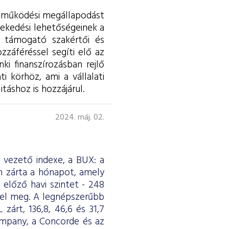
ttműködési megállapodást
vekedési lehetőségeinek a
, támogató szakértői és
zzáféréssel segíti elő az
i finanszírozásban rejlő
i körhöz, ami a vállalati
táshoz is hozzájárul.
2024. máj. 02.
e vezető indexe, a BUX: a
 zárta a hónapot, amely
 előző havi szintet - 248
felel meg. A legnépszerűbb
zárt, 136,8, 46,6 és 31,7
ompany, a Concorde és az