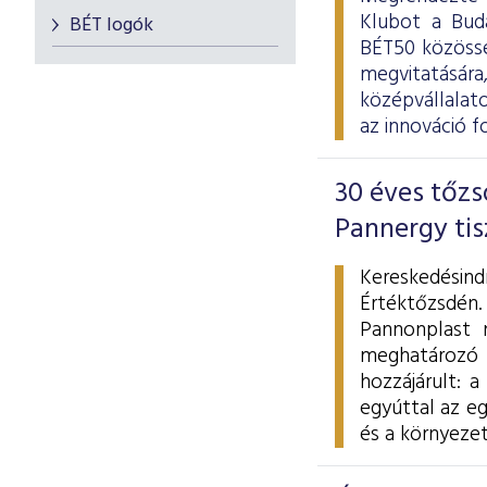
Klubot a Buda
BÉT logók
BÉT50 közössé
megvitatására
középvállalato
az innováció f
30 éves tőzs
Pannergy tis
Kereskedésind
Értéktőzsdén
Pannonplast n
meghatározó s
hozzájárult: 
egyúttal az e
és a környeze