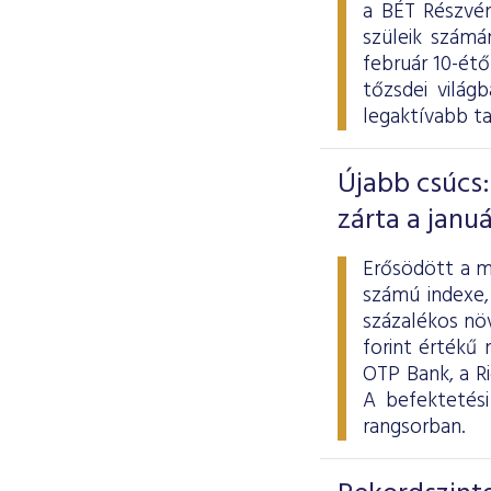
a BÉT Részvén
szüleik számá
február 10-ét
tőzsdei világ
legaktívabb t
Újabb csúcs:
zárta a januá
Erősödött a m
számú indexe,
százalékos növ
forint értékű
OTP Bank, a R
A befektetés
rangsorban.