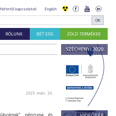
fektetői kapcsolatok
English
RÓLUNK
BÉT ESG
ZÖLD TERMÉKEK
SZÉCHENYI 2020
2025. márc. 20.
lásoknak” pénzügyi és
VIDEÓTÁR