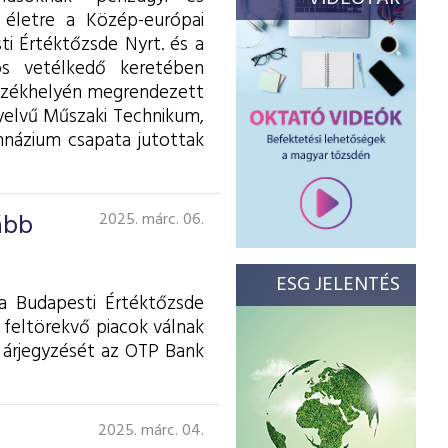
t életre a Közép-európai
ti Értéktőzsde Nyrt. és a
ós vetélkedő keretében
 székhelyén megrendezett
yelvű Műszaki Technikum,
názium csapata jutottak
ább
2025. márc. 06.
ESG JELENTÉS
a Budapesti Értéktőzsde
s feltörekvő piacok válnak
 árjegyzését az OTP Bank
2025. márc. 04.