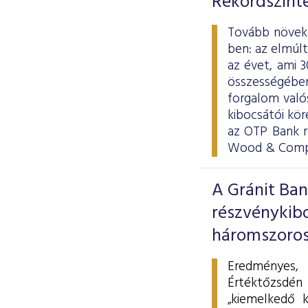
Rekordszinte
Tovább növeke
ben: az elmúl
az évet, ami 
összességében 
forgalom valós
kibocsátói kör
az OTP Bank r
Wood & Compa
A Gránit Ban
részvénykib
háromszorosá
Eredményes,
Értéktőzsdén
„kiemelkedő k