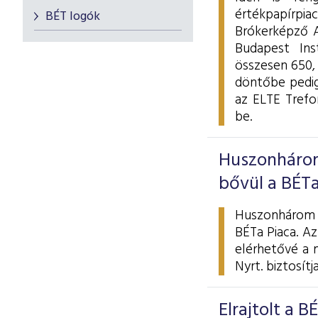
értékpapírpia
BÉT logók
Brókerképző A
Budapest Ins
összesen 650,
döntőbe pedig
az ELTE Trefo
be.
Huszonhárom
bővül a BÉTa
Huszonhárom ú
BÉTa Piaca. Az
elérhetővé a 
Nyrt. biztosítja
Elrajtolt a 