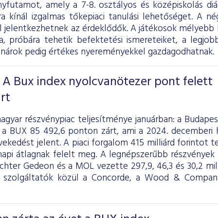
yfutamot, amely a 7-8. osztályos és középiskolás diák
ra kínál izgalmas tőkepiaci tanulási lehetőséget. A n
ől jelentkezhetnek az érdeklődők. A játékosok mélyebb
ba, próbára tehetik befektetési ismereteiket, a legjob
anárok pedig értékes nyereményekkel gazdagodhatnak.
 A Bux index nyolcvanötezer pont felett
rt
agyar részvénypiac teljesítménye januárban: a Budapes
 a BUX 85 492,6 ponton zárt, ami a 2024. decemberi 
ekedést jelent. A piaci forgalom 415 milliárd forintot tet
 napi átlagnak felelt meg. A legnépszerűbb részvények 
ichter Gedeon és a MOL vezette 297,9, 46,3 és 30,2 mil
i szolgáltatók közül a Concorde, a Wood & Compan