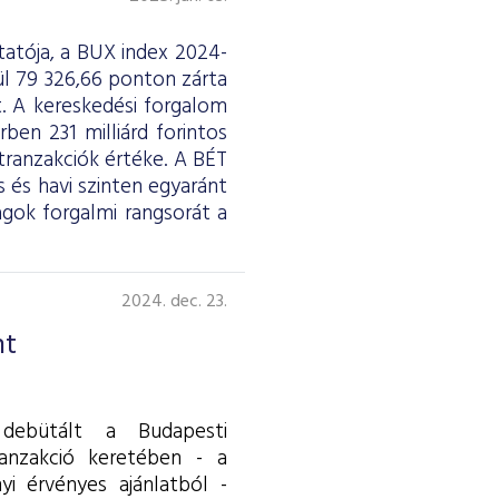
atója, a BUX index 2024-
ül 79 326,66 ponton zárta
. A kereskedési forgalom
ben 231 milliárd forintos
 tranzakciók értéke. A BÉT
 és havi szinten egyaránt
gok forgalmi rangsorát a
2024. dec. 23.
nt
 debütált a Budapesti
ranzakció keretében - a
nyi érvényes ajánlatból -