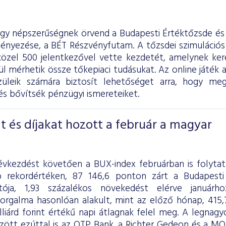
agy népszerűségnek örvend a Budapesti Értéktőzsde és 
nyezése, a BÉT Részvényfutam. A tőzsdei szimulációs
közel 500 jelentkezővel vette kezdetét, amelynek ke
l mérhetik össze tőkepiaci tudásukat. Az online játék a
szüleik számára biztosít lehetőséget arra, hogy me
s bővítsék pénzügyi ismereteiket.
t és díjakat hozott a február a magyar
évkezdést követően a BUX-index februárban is folyta
 rekordértéken, 87 146,6 ponton zárt a Budapesti
tója, 1,93 százalékos növekedést elérve januárh
orgalma hasonlóan alakult, mint az előző hónap, 415,7 m
lliárd forint értékű napi átlagnak felel meg. A legna
zött ezúttal is az OTP Bank, a Richter Gedeon és a MOL