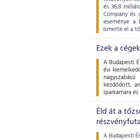
és 36,8 milli
Company és a
eseménye a B
ismerte el a t
Ezek a cégek
A Budapesti É
évi kiemelkedő
nagyszabású
kezdődött, a
Iparkamara és
Éld át a tőzs
részvényfut
A Budapesti É