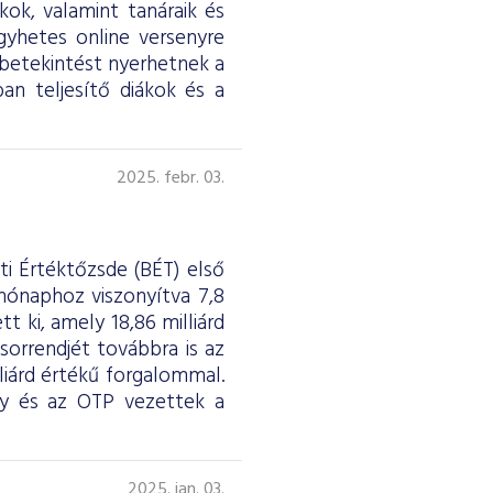
ok, valamint tanáraik és
égyhetes online versenyre
 betekintést nyerhetnek a
ban teljesítő diákok és a
2025. febr. 03.
ti Értéktőzsde (BÉT) első
hónaphoz viszonyítva 7,8
t ki, amely 18,86 milliárd
sorrendjét továbbra is az
liárd értékű forgalommal.
y és az OTP vezettek a
2025. jan. 03.