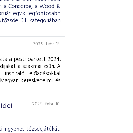
en a Concorde, a Wood &
ruár egyik legfontosabb
ktőzsde 21 kategóriában
2025. febr. 13.
zta a pesti parkett 2024.
íjakat a szakmai zsűri. A
nspiráló előadásokkal
Magyar Kereskedelmi és
idei
2025. febr. 10.
i ingyenes tőzsdejátékát,