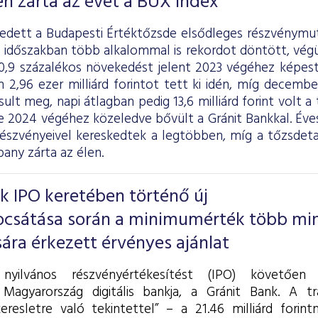
n zárta az évet a BUX index
dett a Budapesti Értéktőzsde elsődleges részvénymut
t időszakban több alkalommal is rekordot döntött, vég
30,9 százalékos növekedést jelent 2023 végéhez képest
2,96 ezer milliárd forintot tett ki idén, míg december
ult meg, napi átlagban pedig 13,6 milliárd forint volt a
e 2024 végéhez közeledve bővült a Gránit Bankkal. Éves
észvényeivel kereskedtek a legtöbben, míg a tőzsdeta
ny zárta az élen.
k IPO keretében történő új
ocsátása során a minimumérték több mi
ra érkezett érvényes ajánlat
 nyilvános részvényértékesítést (IPO) követően
 Magyarország digitális bankja, a Gránit Bank. A t
eresletre való tekintettel” – a 21.46 milliárd forint