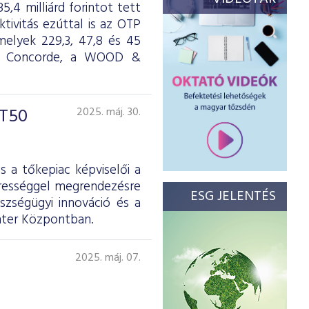
,4 milliárd forintot tett
ktivitás ezúttal is az OTP
melyek 229,3, 47,8 és 45
ül a Concorde, a WOOD &
ÉT50
2025. máj. 30.
s a tőkepiac képviselői a
erességgel megrendezésre
ESG JELENTÉS
szségügyi innováció és a
hter Központban.
2025. máj. 07.