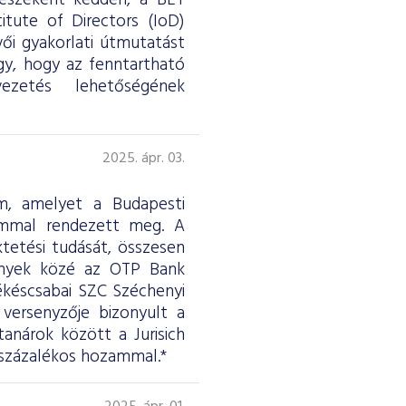
részeként kedden, a BÉT
itute of Directors (IoD)
ői gyakorlati útmutatást
úgy, hogy az fenntartható
ezetés lehetőségének
2025. ápr. 03.
am, amelyet a Budapesti
lommal rendezett meg. A
tetési tudását, összesen
vények közé az OTP Bank
ékéscsabai SZC Széchenyi
versenyzője bizonyult a
anárok között a Jurisich
 százalékos hozammal.*