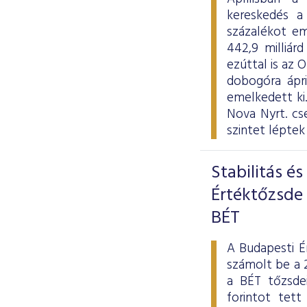
kereskedés a
százalékot em
442,9 milliárd
ezúttal is az 
dobogóra ápr
emelkedett ki
Nova Nyrt. cs
szintet léptek
Stabilitás é
Értéktőzsde 
BÉT
A Budapesti É
számolt be a 2
a BÉT tőzsde
forintot tet