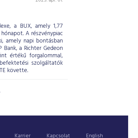
2025. ápr. 01.
dexe, a BUX, amely 1,77
 hónapot. A részvénypiac
 ki, amely napi bontásban
TP Bank, a Richter Gedeon
rint értékű forgalommal,
efektetési szolgáltatók
TE követte.
Karrier
Kapcsolat
English