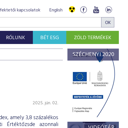
fektetői kapcsolatok
English
RÓLUNK
BÉT ESG
ZÖLD TERMÉKEK
SZÉCHENYI 2020
2025. jún. 02.
ex, amely 3,8 százalékos
 Értéktőzsde azonnali
VIDEÓTÁR