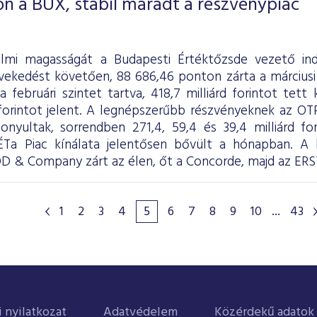
n a BUX, stabil maradt a részvénypiac
nelmi magasságát a Budapesti Értéktőzsde vezető in
vekedést követően, 88 686,46 ponton zárta a márciusi
 februári szintet tartva, 418,7 milliárd forintot tett
d forintot jelent. A legnépszerűbb részvényeknek az O
nyultak, sorrendben 271,4, 59,4 és 39,4 milliárd fo
Ta Piac kínálata jelentősen bővült a hónapban. A b
 & Company zárt az élen, őt a Concorde, majd az ERS
1
2
3
4
5
6
7
8
9
10
...
43
i nyilatkozat
Adatvédelem
Közérdekű adatok