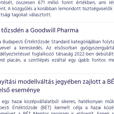
zetését, összesen 671 millió forint értékben, ami r
ent. A közgyűlés a korábban lemondott tisztségviselők h
tsági tagokat választott.
a tőzsdén a Goodwill Pharma
a Budapesti Értéktőzsde Standard kategóriájában folyt
yeivel a kereskedés. Az elsősorban gyógyszergyártá
délyeztetéssel foglalkozó társaság 2022-ben debütált
d piacán, a szintlépés ezáltal egy újabb fontos mé
nyítási modellváltás jegyében zajlott a B
 első eseménye
 egy hazai középvállalatból sikeres, hatékonyan mű
esti Értéktőzsde (BÉT) kiemelt célja a hazai közép