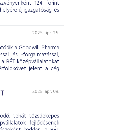
észvényenként 124 forint
elyére új igazgatósági és
2025. ápr. 25.
atódik a Goodwill Pharma
ssal és -forgalmazással,
 a BÉT középvállalatokat
rföldkövet jelent a cég
ÉT
2025. ápr. 09.
ködő, tehát tőzsdeképes
vállalatok fejlődésének