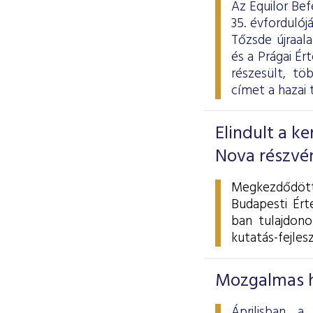
Az Equilor Bef
35. évforduló
Tőzsde újraal
és a Prágai É
részesült, tö
címet a hazai 
Elindult a k
Nova részvé
Megkezdődött
Budapesti Ért
ban tulajdono
kutatás-fejlesz
Mozgalmas h
Áprilisban a