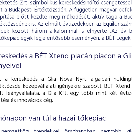
ektetési Zrt. szimbolikus kereskedésindító csengetésse
ját a Budapesti Értéktőzsdén. A független magyar befe
apítása előtt kezdte meg működését, aktív tagja a Bud
rtéktőzsdének is. Az elmúlt évtizedekben az Equilor sz
bbek között három alkalommal is elnyerte „Az év be
tőkepiac egyik legjelentősebb eseményén, a BÉT Legek 
ereskedés a BÉT Xtend piacán piacon a Gl
nyeivel
 a kereskedés a Glia Nova Nyrt. algaipari holdingt
éktőzsde középvállalati igényekre szabott BÉT Xtend 
lt leányvállalata, a Glia Kft. egy több mint két évti
tési és innovációs cég.
ónapon van túl a hazai tőkepiac
 nemzetközi trendekkel összhangban nagyobb kil