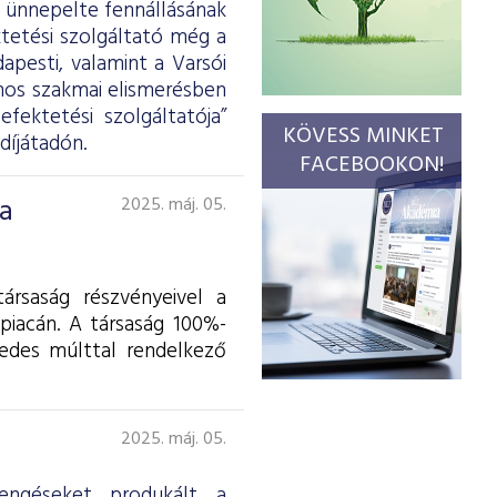
l ünnepelte fennállásának
ktetési szolgáltató még a
apesti, valamint a Varsói
ámos szakmai elismerésben
fektetési szolgáltatója”
KÖVESS MINKET
díjátadón.
FACEBOOKON!
ia
2025. máj. 05.
ársaság részvényeivel a
piacán. A társaság 100%-
zedes múlttal rendelkező
2025. máj. 05.
engéseket produkált a