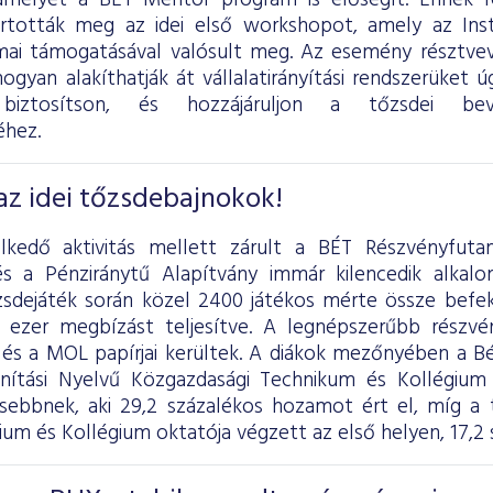
amelyet a BÉT Mentor program is elősegít. Ennek 
rtották meg az idei első workshopot, amely az Inst
ai támogatásával valósult meg. Az esemény résztvev
hogyan alakíthatják át vállalatirányítási rendszerüket 
biztosítson, és hozzájáruljon a tőzsdei bev
hez.
z idei tőzsdebajnokok!
elkedő aktivitás mellett zárult a BÉT Részvényfut
és a Pénziránytű Alapítvány immár kilencedik alka
sdejáték során közel 2400 játékos mérte össze befek
 ezer megbízást teljesítve. A legnépszerűbb rész
 és a MOL papírjai kerültek. A diákok mezőnyében a B
nítási Nyelvű Közgazdasági Technikum és Kollégium 
ebbnek, aki 29,2 százalékos hozamot ért el, míg a t
ium és Kollégium oktatója végzett az első helyen, 17,2