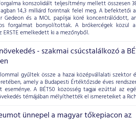
forgalma konszolidált teljesítmény mellett összesen 385
tlagban 14,3 milliárd forintnak felel meg. A befektetői a
er Gedeon és a MOL papírjai köré koncentrálódott, a
intos forgalmat bonyolítottak. A brókercégek köz
 ERSTE emelkedett ki a mezőnyből.
növekedés - szakmai csúcstalálkozó a B
ben
alommal gyűltek össze a hazai középvállalati szektor é
retében, amely a Budapesti Értéktőzsde éves rendsz
lt eseménye. A BÉT50 közösség tagjai ezúttal az egé
vekedés témájában mélyíthették el ismereteiket a Ric
ileumot ünnepel a magyar tőkepiacon az