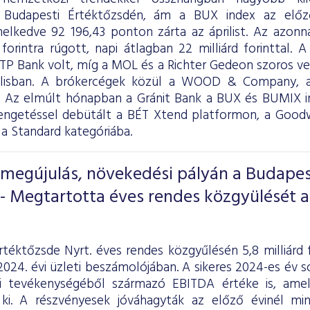
 Budapesti Értéktőzsdén, ám a BUX index az elő
elkedve 92 196,43 ponton zárta az áprilist. Az azonna
 forintra rúgott, napi átlagban 22 milliárd forinttal.
OTP Bank volt, míg a MOL és a Richter Gedeon szoros ver
ilisban. A brókercégek közül a WOOD & Company, 
. Az elmúlt hónapban a Gránit Bank a BUX és BUMIX ind
engetéssel debütált a BÉT Xtend platformon, a Goodwi
 a Standard kategóriába.
s megújulás, növekedési pályán a Budapes
- Megtartotta éves rendes közgyülését a
rtéktőzsde Nyrt. éves rendes közgyűlésén 5,8 milliárd
024. évi üzleti beszámolójában. A sikeres 2024-es év s
i tevékenységéből származó EBITDA értéke is, amely
t ki. A részvényesek jóváhagyták az előző évinél m