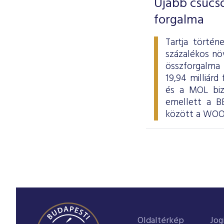
Újabb csúcso
forgalma
Tartja törté
százalékos nö
összforgalma a
19,94 milliár
és a MOL bizo
emellett a BÉ
között a WOOD
Oldaltérkép
Jog