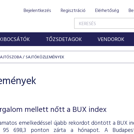
Bejelentkezés
Regisztráció
Elérhetőség
Be
KIBOCSÁTÓK
TŐZSDETAGOK
VENDOROK
SAJTÓSZOBA
SAJTÓKÖZLEMÉNYEK
lemények
rgalom mellett nőtt a BUX index
amatos emelkedéssel újabb rekordot döntött a BUX ind
l 95 698,3 ponton zárta a hónapot. A Budapesti