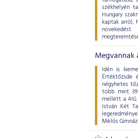
támogatása, 
székhelyén ta
Hungary szakm
kaptak arról, 
növekedést 
megteremtésé
Megvannak a
Idén is kiem
Értéktőzsde 
négyhetes tőz
több mint 39
mellett a 4IG
István Két Ta
legeredményes
Miklós Gimnáz