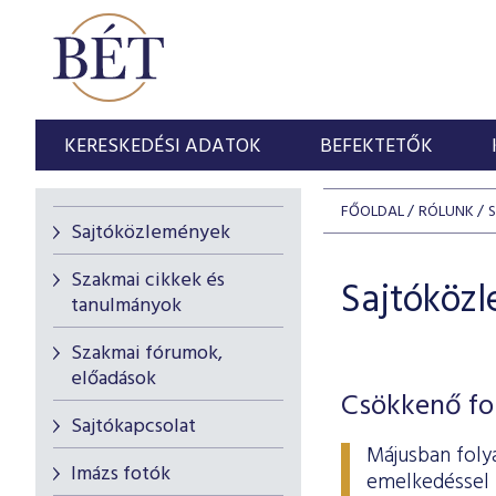
KERESKEDÉSI ADATOK
BEFEKTETŐK
FŐOLDAL
RÓLUNK
Sajtóközlemények
Szakmai cikkek és
Sajtóköz
tanulmányok
Szakmai fórumok,
előadások
Csökkenő fo
Sajtókapcsolat
Májusban foly
Imázs fotók
emelkedésse