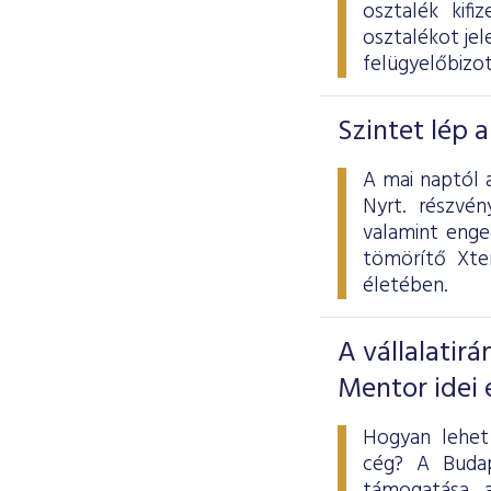
osztalék kifi
osztalékot jel
felügyelőbizot
Szintet lép 
A mai naptól 
Nyrt. részvén
valamint enge
tömörítő Xten
életében.
A vállalatirá
Mentor idei
Hogyan lehet
cég? A Budap