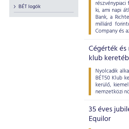
részvénypiaci 
BÉT logók
ki, ami napi á
Bank, a Richt
milliárd for
Company és az
Cégérték és 
klub kereté
Nyolcadik alk
BÉT50 Klub ke
kerülő, kieme
nemzetközi nö
35 éves jub
Equilor