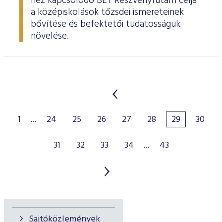
hez kapcsolódó BÉT Részvényfutam célja
a középiskolások tőzsdei ismereteinek
bővítése és befektetői tudatosságuk
növelése.
1
...
24
25
26
27
28
29
30
31
32
33
34
...
43
Sajtóközlemények