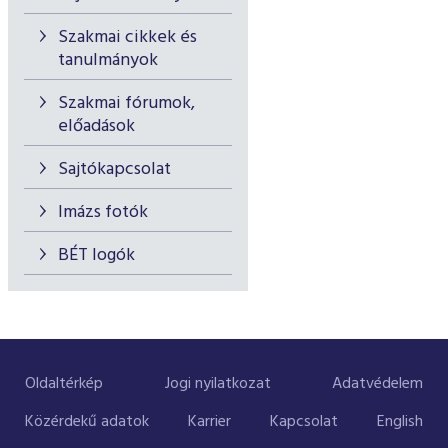
Szakmai cikkek és
tanulmányok
Szakmai fórumok,
előadások
Sajtókapcsolat
Imázs fotók
BÉT logók
Oldaltérkép
Jogi nyilatkozat
Adatvédelem
Közérdekű adatok
Karrier
Kapcsolat
English