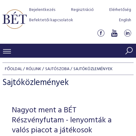
Bejelentkezés
Regisztráció
Elérhetőség
Befektetői kapcsolatok
English
KERESKEDÉSI ADATOK
FŐOLDAL
RÓLUNK
SAJTÓSZOBA
SAJTÓKÖZLEMÉNYEK
INDEXEK
BEFEKTETŐK
Sajtóközlemények
Részvényindexek
Piaci forgalom
Termékcsoportok
KIBOCSÁTÓK
Kötvényindexek
Kedvenc instrumentumok
Szabályozás
Indexek
Részvény és vállalati kötvény tőzsdei bevezetését támoga
Nagyot ment a BÉT
TŐZSDETAGOK
Jelzáloglevél indexek
program
Azonnali Piac
Alkalmazott díjstruktúra
BÉT szabályzatok
Részvény szekció
Részvényfutam - lenyomták a
Tőzsdetagok, üzletkötők
VENDOROK
Vállalati kötvény indexek
Származékos piac
BÉT Xtend - Részvénypiac egyszerűen
Részvények
valós piacot a játékosok
Elszámolás
Befektetővédelem
Hitelpapír szekció
Útmutató a taggá váláshoz