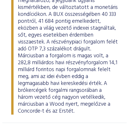
meghatározó, a jegybank ugyanis
kismértékben, de változtatott a monetáris
kondíciókon. A BUX összességében 40 333
pontról, 41 684 pontig emelkedett,
eközben a világ vezető indexei stagnáltak,
sőt, egyes esetekben érdemben
visszaestek. A részvénypiaci forgalom felét
adó OTP 7,3 százalékot drágult.
Márciusban a forgalom is magas volt, a
282,8 milliárdos havi részvényforgalom 14,1
milliárd forintos napi forgalomnak felelt
meg, ami az idei évben eddig a
legmagasabb havi kereskedési érték. A
brókercégek forgalmi rangsorában a
három vezető cég nagyon vetélkedik,
márciusban a Wood nyert, megelőzve a
Concorde-t és az Erstét.