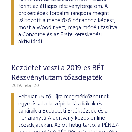
forint az átlagos részvényforgalom. A
brókercégek forgalmi rangsora megint
változott a megelőző hónaphoz képest,
most a Wood nyert, maga mögé utasítva
a Concorde és az Erste kereskedési
aktivitását.
Kezdetét veszi a 2019-es BÉT
Részvényfutam tőzsdejáték
2019. febr. 20.
Február 25-től újra megmérkőzhetnek
egymással a középiskolás diákok és
tanáraik a Budapesti Értéktőzsde és a
Pénziránytű Alapítvány közös online
tőzsdejátékán. Az öt hétig tartó, a PÉNZ7-