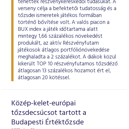
tehették részvénykereskedői tudásukat. A
ESG Útmutató
verseny célja a befektetői tudatosság és a
tőzsdei ismeretek játékos formában
történő bővítése volt. A valós piacon a
BUX index a játék időtartama alatt
mintegy 1,66 százalékos növekedést
produkált, az aktív Részvényfutam
játékosok átlagos portfóliónövekedése
meghaladta a 2 százalékot. A diákok közül
kikerült TOP 10 részvényfutamos tőzsdéző
átlagosan 13 százalékos hozamot ért el,
átlagosan 20 kötéssel.
Közép-kelet-európai
tőzsdecsúcsot tartott a
Budapesti Értéktőzsde