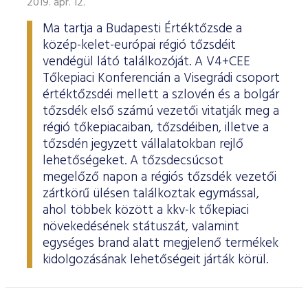
2019. ápr. 12.
Ma tartja a Budapesti Értéktőzsde a
közép-kelet-európai régió tőzsdéit
vendégül látó találkozóját. A V4+CEE
Tőkepiaci Konferencián a Visegrádi csoport
értéktőzsdéi mellett a szlovén és a bolgár
tőzsdék első számú vezetői vitatják meg a
régió tőkepiacaiban, tőzsdéiben, illetve a
tőzsdén jegyzett vállalatokban rejlő
lehetőségeket. A tőzsdecsúcsot
megelőző napon a régiós tőzsdék vezetői
zártkörű ülésen találkoztak egymással,
ahol többek között a kkv-k tőkepiaci
növekedésének státuszát, valamint
egységes brand alatt megjelenő termékek
kidolgozásának lehetőségeit járták körül.