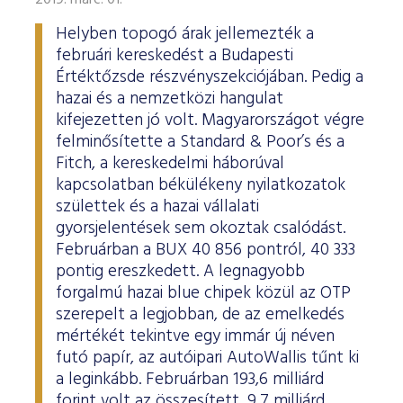
2019. márc. 01.
Helyben topogó árak jellemezték a
februári kereskedést a Budapesti
Értéktőzsde részvényszekciójában. Pedig a
hazai és a nemzetközi hangulat
kifejezetten jó volt. Magyarországot végre
felminősítette a Standard & Poor’s és a
Fitch, a kereskedelmi háborúval
kapcsolatban békülékeny nyilatkozatok
születtek és a hazai vállalati
gyorsjelentések sem okoztak csalódást.
Februárban a BUX 40 856 pontról, 40 333
pontig ereszkedett. A legnagyobb
forgalmú hazai blue chipek közül az OTP
szerepelt a legjobban, de az emelkedés
mértékét tekintve egy immár új néven
futó papír, az autóipari AutoWallis tűnt ki
a leginkább. Februárban 193,6 milliárd
forint volt az összesített, 9,7 milliárd