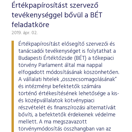
Értékpapírosítást szervező
tevékenységgel bővül a BÉT
feladatköre
2019. ápr. 02.
Értékpapírosítást elősegítő szervezői és
tanácsadói tevékenységet is folytathat a
Budapesti Értéktőzsde (BÉT) a tőkepiaci
törvény Parlament által mai nappal
elfogadott módosításának köszönhetően.
A vállalati hitelek „összecsomagolásának”
és intézményi befektetők számára
történő értékesítésének lehetősége a kis-
és középvállalatok kötvénypiaci
részvételét és finanszírozási alternatíváit
bővíti, a befektetők érdekeinek védelme
mellett. A ma megszavazott
törvénymódosítás összhangban van az