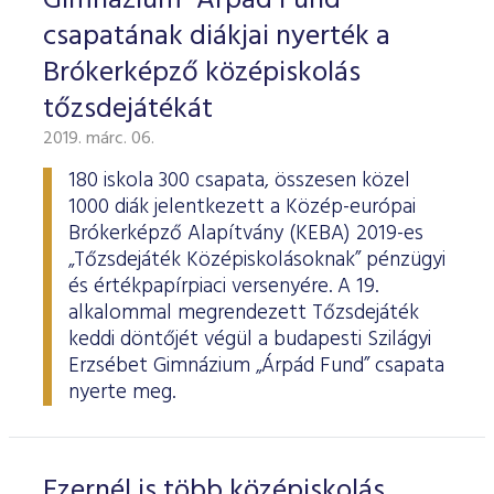
Gimnázium "Árpád Fund"
csapatának diákjai nyerték a
Brókerképző középiskolás
tőzsdejátékát
2019. márc. 06.
180 iskola 300 csapata, összesen közel
1000 diák jelentkezett a Közép-európai
Brókerképző Alapítvány (KEBA) 2019-es
„Tőzsdejáték Középiskolásoknak” pénzügyi
és értékpapírpiaci versenyére. A 19.
alkalommal megrendezett Tőzsdejáték
keddi döntőjét végül a budapesti Szilágyi
Erzsébet Gimnázium „Árpád Fund” csapata
nyerte meg.
Ezernél is több középiskolás