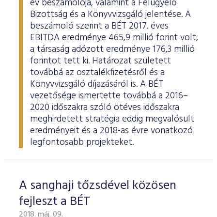
év beszámolója, valamint a Felügyelő
Bizottság és a Könyvvizsgáló jelentése. A
beszámoló szerint a BÉT 2017. éves
EBITDA eredménye 465,9 millió forint volt,
a társaság adózott eredménye 176,3 millió
forintot tett ki. Határozat született
továbbá az osztalékfizetésről és a
Könyvvizsgáló díjazásáról is. A BÉT
vezetősége ismertette továbbá a 2016–
2020 időszakra szóló ötéves időszakra
meghirdetett stratégia eddig megvalósult
eredményeit és a 2018-as évre vonatkozó
legfontosabb projekteket.
A sanghaji tőzsdével közösen
fejleszt a BÉT
2018. máj. 09.