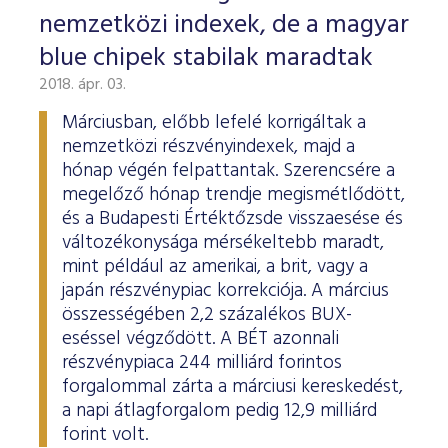
nemzetközi indexek, de a magyar
blue chipek stabilak maradtak
2018. ápr. 03.
Márciusban, előbb lefelé korrigáltak a
nemzetközi részvényindexek, majd a
hónap végén felpattantak. Szerencsére a
megelőző hónap trendje megismétlődött,
és a Budapesti Értéktőzsde visszaesése és
változékonysága mérsékeltebb maradt,
mint például az amerikai, a brit, vagy a
japán részvénypiac korrekciója. A március
összességében 2,2 százalékos BUX-
eséssel végződött. A BÉT azonnali
részvénypiaca 244 milliárd forintos
forgalommal zárta a márciusi kereskedést,
a napi átlagforgalom pedig 12,9 milliárd
forint volt.