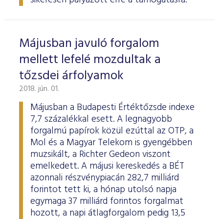
sikeresen pályázott erre a támogatásra.
Májusban javuló forgalom
mellett lefelé mozdultak a
tőzsdei árfolyamok
2018. jún. 01.
Májusban a Budapesti Értéktőzsde indexe
7,7 százalékkal esett. A legnagyobb
forgalmú papírok közül ezúttal az OTP, a
Mol és a Magyar Telekom is gyengébben
muzsikált, a Richter Gedeon viszont
emelkedett. A májusi kereskedés a BÉT
azonnali részvénypiacán 282,7 milliárd
forintot tett ki, a hónap utolsó napja
egymaga 37 milliárd forintos forgalmat
hozott, a napi átlagforgalom pedig 13,5