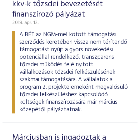
kkv-k tőzsdei bevezetését
finanszírozó pályázat
2018. ápr. 12.
A BÉT az NGM-mel kötött támogatási
szerződés keretében vissza nem térítendő
támogatást nyújt a gyors növekedési
potenciállal rendelkező, transzparens
tőzsdei működés felé nyitott
vállalkozások tőzsdei felkészülésének
szakmai támogatására. A vállalatok a
program 2. projektelemeként megvalósuló
tőzsdei felkészüléshez kapcsolódó
költségek finanszírozására már március
közepétől pályázhatnak.
Márciusban is ingadoztak a