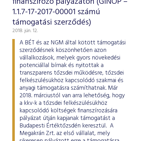
finanszírozó pályázaton (GINOP –
1.1.7-17-2017-00001 számú
támogatási szerződés)
2018. jún. 12.
A BÉT és az NGM által kötött támogatási
szerződésnek köszönhetően azon
vállalkozások, melyek gyors növekedési
potenciállal bírnak és nyitottak a
transzparens tőzsdei működésre, tőzsdei
felkészülésükhöz kapcsolódó szakmai és
anyagi támogatásra számíthatnak. Már
2018. márciustól van arra lehetőség, hogy
a kkv-k a tőzsdei felkészülésükhöz
kapcsolódó költségek finanszírozására
pályázat útján kapjanak támogatást a
Budapesti Értéktőzsdén keresztül. A
Megakrán Zrt. az első vállalat, mely