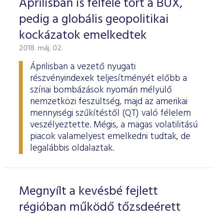
Áprilisban is felfelé tört a BUX,
pedig a globális geopolitikai
kockázatok emelkedtek
2018. máj. 02.
Áprilisban a vezető nyugati
részvényindexek teljesítményét előbb a
szíriai bombázások nyomán mélyülő
nemzetközi feszültség, majd az amerikai
mennyiségi szűkítéstől (QT) való félelem
veszélyeztette. Mégis, a magas volatilitású
piacok valamelyest emelkedni tudtak, de
legalábbis oldalaztak.
Megnyílt a kevésbé fejlett
régióban működő tőzsdeérett