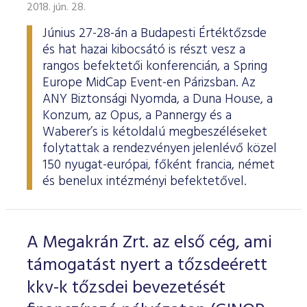
ESG Útmutató
2018. jún. 28.
Június 27-28-án a Budapesti Értéktőzsde
és hat hazai kibocsátó is részt vesz a
rangos befektetői konferencián, a Spring
Europe MidCap Event-en Párizsban. Az
ANY Biztonsági Nyomda, a Duna House, a
Konzum, az Opus, a Pannergy és a
Waberer’s is kétoldalú megbeszéléseket
folytattak a rendezvényen jelenlévő közel
150 nyugat-európai, főként francia, német
és benelux intézményi befektetővel.
A Megakrán Zrt. az első cég, ami
támogatást nyert a tőzsdeérett
kkv-k tőzsdei bevezetését