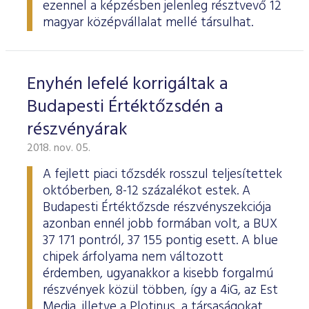
ezennel a képzésben jelenleg résztvevő 12
magyar középvállalat mellé társulhat.
Enyhén lefelé korrigáltak a
Budapesti Értéktőzsdén a
részvényárak
2018. nov. 05.
A fejlett piaci tőzsdék rosszul teljesítettek
októberben, 8-12 százalékot estek. A
Budapesti Értéktőzsde részvényszekciója
azonban ennél jobb formában volt, a BUX
37 171 pontról, 37 155 pontig esett. A blue
chipek árfolyama nem változott
érdemben, ugyanakkor a kisebb forgalmú
részvények közül többen, így a 4iG, az Est
Media, illetve a Plotinus, a társaságokat