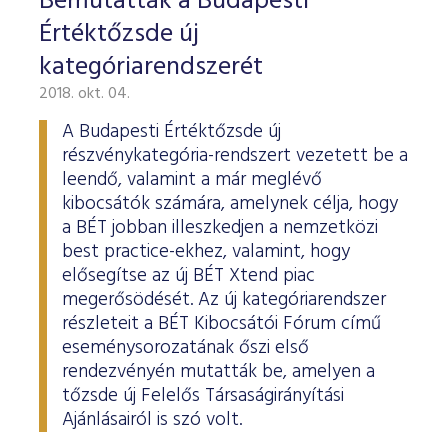
Bemutatták a Budapesti
Értéktőzsde új
kategóriarendszerét
2018. okt. 04.
A Budapesti Értéktőzsde új
részvénykategória-rendszert vezetett be a
leendő, valamint a már meglévő
kibocsátók számára, amelynek célja, hogy
a BÉT jobban illeszkedjen a nemzetközi
best practice-ekhez, valamint, hogy
elősegítse az új BÉT Xtend piac
megerősödését. Az új kategóriarendszer
részleteit a BÉT Kibocsátói Fórum című
eseménysorozatának őszi első
rendezvényén mutatták be, amelyen a
tőzsde új Felelős Társaságirányítási
Ajánlásairól is szó volt.