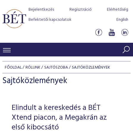
Bejelentkezés
Regisztráció
Elérhetőség
Befektetői kapcsolatok
English
KERESKEDÉSI ADATOK
FŐOLDAL
RÓLUNK
SAJTÓSZOBA
SAJTÓKÖZLEMÉNYEK
INDEXEK
BEFEKTETŐK
Sajtóközlemények
Részvényindexek
Piaci forgalom
Termékcsoportok
KIBOCSÁTÓK
Kötvényindexek
Kedvenc instrumentumok
Szabályozás
Indexek
Részvény és vállalati kötvény tőzsdei bevezetését támoga
Elindult a kereskedés a BÉT
TŐZSDETAGOK
Jelzáloglevél indexek
program
Azonnali Piac
Alkalmazott díjstruktúra
BÉT szabályzatok
Részvény szekció
Xtend piacon, a Megakrán az
Tőzsdetagok, üzletkötők
VENDOROK
Vállalati kötvény indexek
Származékos piac
BÉT Xtend - Részvénypiac egyszerűen
Részvények
első kibocsátó
Elszámolás
Befektetővédelem
Hitelpapír szekció
Útmutató a taggá váláshoz