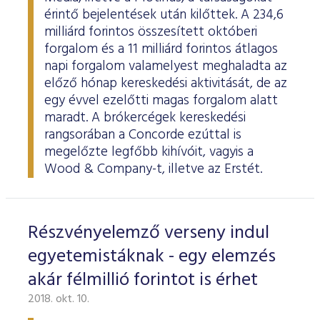
érintő bejelentések után kilőttek. A 234,6
milliárd forintos összesített októberi
forgalom és a 11 milliárd forintos átlagos
napi forgalom valamelyest meghaladta az
előző hónap kereskedési aktivitását, de az
egy évvel ezelőtti magas forgalom alatt
maradt. A brókercégek kereskedési
rangsorában a Concorde ezúttal is
megelőzte legfőbb kihívóit, vagyis a
Wood & Company-t, illetve az Erstét.
Részvényelemző verseny indul
egyetemistáknak - egy elemzés
akár félmillió forintot is érhet
2018. okt. 10.