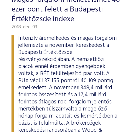
ESG Útmutató
ezer pont felett a Budapesti
Értéktőzsde indexe
2018. dec. 03.
Intenzív áremelkedés és magas forgalom
jellemezte a novemberi kereskedést a
Budapesti Értéktőzsde
részvényszekciójában. A nemzetközi
piacok ennél érdemben gyengébbek
voltak, a BÉT felülteljesítő piac volt. A
BUX végül 37 155 pontról 40 109 pontig
emelkedett. A novemberi 348,4 milliárd
forintos összesített és a 17,4 milliárd
forintos átlagos napi forgalom jelentős
mértékben túlszárnyalta a megelőző
hónap forgalmi adatait és kismértékben a
bázist is felülmúlta. A brókercégek
kereskedési rangsorában a Wood &