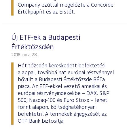
Company ezúttal megelőzte a Concorde
Értékpapírt és az Erstét.
Új ETF-ek a Budapesti
Értéktőzsdén
2018. nov. 28.
Hét tőzsdén kereskedett befektetési
alappal, továbbá hat európai részvénnyel
bővült a Budapesti Értéktőzsde BÉTa
piaca. Az ETF-ekkel vezető amerikai és
európai részvényindexekbe – DAX, S&P
500, Nasdaq-100 és Euro Stoxx – lehet
forint alapon, költséghatékonyan
befektetni. A termékek árjegyzését az
OTP Bank biztosítja.