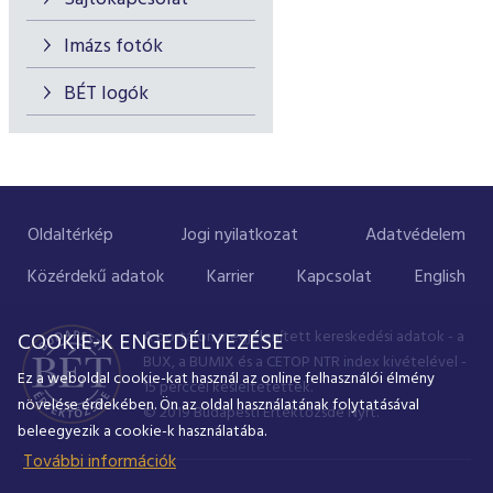
Imázs fotók
BÉT logók
Oldaltérkép
Jogi nyilatkozat
Adatvédelem
Közérdekű adatok
Karrier
Kapcsolat
English
A portálon megjelenített kereskedési adatok - a
COOKIE-K ENGEDÉLYEZÉSE
BUX, a BUMIX és a CETOP NTR index kivételével -
Ez a weboldal cookie-kat használ az online felhasználói élmény
15 perccel késleltetettek.
növelése érdekében. Ön az oldal használatának folytatásával
© 2019 Budapesti Értéktőzsde Nyrt.
beleegyezik a cookie-k használatába.
További információk