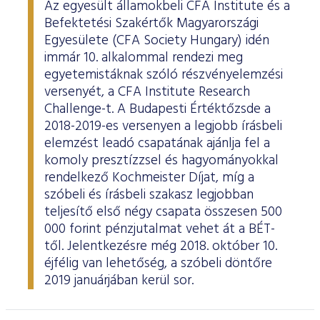
Az egyesült államokbeli CFA Institute és a
Befektetési Szakértők Magyarországi
Egyesülete (CFA Society Hungary) idén
immár 10. alkalommal rendezi meg
egyetemistáknak szóló részvényelemzési
versenyét, a CFA Institute Research
Challenge-t. A Budapesti Értéktőzsde a
2018-2019-es versenyen a legjobb írásbeli
elemzést leadó csapatának ajánlja fel a
komoly presztízzsel és hagyományokkal
rendelkező Kochmeister Díjat, míg a
szóbeli és írásbeli szakasz legjobban
teljesítő első négy csapata összesen 500
000 forint pénzjutalmat vehet át a BÉT-
től. Jelentkezésre még 2018. október 10.
éjfélig van lehetőség, a szóbeli döntőre
2019 januárjában kerül sor.