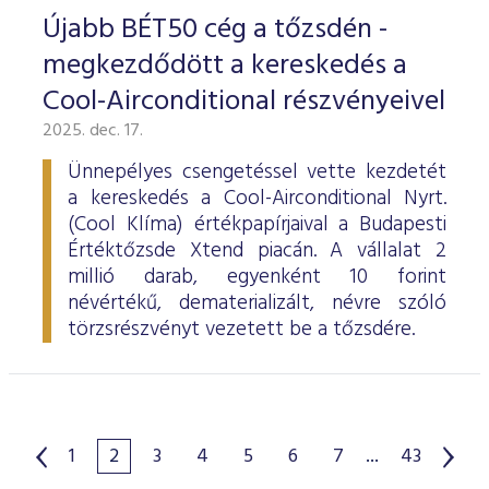
Újabb BÉT50 cég a tőzsdén -
megkezdődött a kereskedés a
Cool-Airconditional részvényeivel
2025. dec. 17.
Ünnepélyes csengetéssel vette kezdetét
a kereskedés a Cool-Airconditional Nyrt.
(Cool Klíma) értékpapírjaival a Budapesti
Értéktőzsde Xtend piacán. A vállalat 2
millió darab, egyenként 10 forint
névértékű, dematerializált, névre szóló
törzsrészvényt vezetett be a tőzsdére.
1
2
3
4
5
6
7
...
43