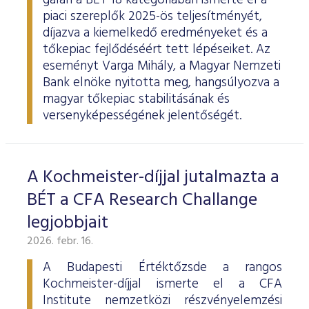
gálán a BÉT 18 kategóriában ismerte el a
piaci szereplők 2025-ös teljesítményét,
díjazva a kiemelkedő eredményeket és a
tőkepiac fejlődéséért tett lépéseiket. Az
eseményt Varga Mihály, a Magyar Nemzeti
Bank elnöke nyitotta meg, hangsúlyozva a
magyar tőkepiac stabilitásának és
versenyképességének jelentőségét.
A Kochmeister-díjjal jutalmazta a
BÉT a CFA Research Challange
legjobbjait
2026. febr. 16.
A Budapesti Értéktőzsde a rangos
Kochmeister-díjjal ismerte el a CFA
Institute nemzetközi részvényelemzési