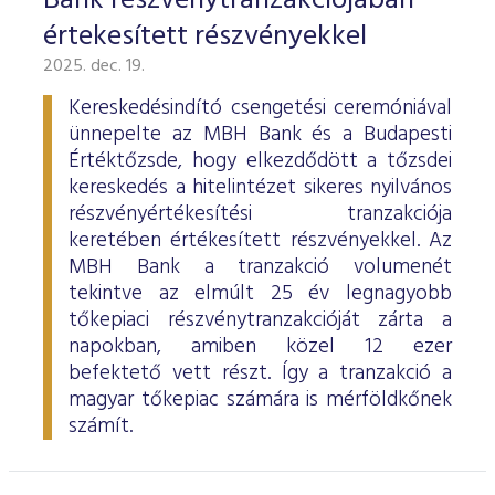
Bank részvénytranzakciójában
értekesített részvényekkel
2025. dec. 19.
Kereskedésindító csengetési ceremóniával
ünnepelte az MBH Bank és a Budapesti
Értéktőzsde, hogy elkezdődött a tőzsdei
kereskedés a hitelintézet sikeres nyilvános
részvényértékesítési tranzakciója
keretében értékesített részvényekkel. Az
MBH Bank a tranzakció volumenét
tekintve az elmúlt 25 év legnagyobb
tőkepiaci részvénytranzakcióját zárta a
napokban, amiben közel 12 ezer
befektető vett részt. Így a tranzakció a
magyar tőkepiac számára is mérföldkőnek
számít.