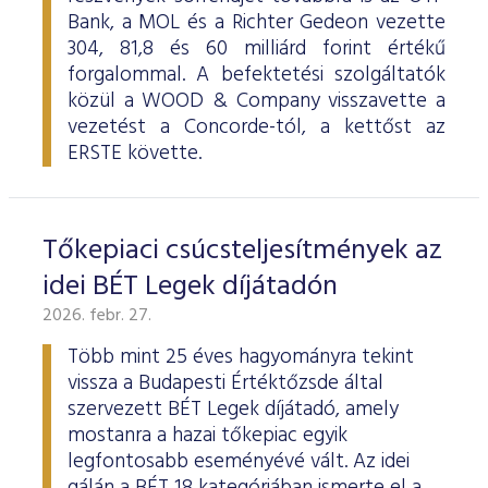
Bank, a MOL és a Richter Gedeon vezette
304, 81,8 és 60 milliárd forint értékű
forgalommal. A befektetési szolgáltatók
közül a WOOD & Company visszavette a
vezetést a Concorde-tól, a kettőst az
ERSTE követte.
Tőkepiaci csúcsteljesítmények az
idei BÉT Legek díjátadón
2026. febr. 27.
Több mint 25 éves hagyományra tekint
vissza a Budapesti Értéktőzsde által
szervezett BÉT Legek díjátadó, amely
mostanra a hazai tőkepiac egyik
legfontosabb eseményévé vált. Az idei