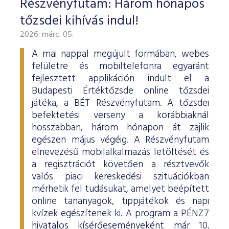
Részvényfutam: Három hónapos
ESG Útmutató
tőzsdei kihívás indul!
2026. márc. 05.
A mai nappal megújult formában, webes
felületre és mobiltelefonra egyaránt
fejlesztett applikáción indult el a
Budapesti Értéktőzsde online tőzsdei
játéka, a BÉT Részvényfutam. A tőzsdei
befektetési verseny a korábbiaknál
hosszabban, három hónapon át zajlik
egészen május végéig. A Részvényfutam
elnevezésű mobilalkalmazás letöltését és
a regisztrációt követően a résztvevők
valós piaci kereskedési szituációkban
mérhetik fel tudásukat, amelyet beépített
online tananyagok, tippjátékok és napi
kvízek egészítenek ki. A program a PÉNZ7
hivatalos kísérőeseményeként már 10.