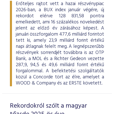
Erőteljes rajtot vett a hazai részvénypiac
2026-ban, a BUX index január végére, új
rekordot elérve 128 831,58 pontra
emelkedett, ami 16 százalékos növekedést
jelent az előző év zárásához képest. A
januári összforgalom 477,6 milliárd forintot
tett ki, amely 23,9 milliárd forint értékű
napi átlagnak felelt meg. A legnépszerűbb
részvények sorrendjét továbbra is az OTP
Bank, a MOL és a Richter Gedeon vezette
287,9, 94,5 és 49,6 milliárd forint értékű
forgalommal. A befektetési szolgáltatók
közül a Concorde tört az élre, amelyet a
WOOD & Company és az ERSTE követett.
Rekordokról szólt a magyar