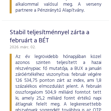
alkalommal valósul meg. A verseny
partnere a Pénziránytű Alapítvány.
Stabil teljesítménnyel zárta a
februárt a BÉT
2026. márc. 02.
Az év legrövidebb hónapjában közel
azonos szinten teljesített a hazai
részvénypiac fő mutatója, a BUX a januári
záróértékéhez viszonyítva: február végére
126 534,75 ponton zárt az index, ami 1,8
százalékos elmozdulást jelent. A februári
összforgalom 504,9 milliárd forintot tett
ki, amely 25,2 milliárd forint értékű napi
átlagnak felelt meg. A legkeresettebb
részvények sorrendjét továbbra is az OTP