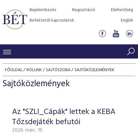
Bejelentkezés
Regisztráció
Elérhetőség
Befektetői kapcsolatok
English
KERESKEDÉSI ADATOK
FŐOLDAL
RÓLUNK
SAJTÓSZOBA
SAJTÓKÖZLEMÉNYEK
INDEXEK
BEFEKTETŐK
Sajtóközlemények
Részvényindexek
Piaci forgalom
Termékcsoportok
KIBOCSÁTÓK
Kötvényindexek
Kedvenc instrumentumok
Szabályozás
Indexek
Részvény és vállalati kötvény tőzsdei bevezetését támoga
Az "SZLI_Cápák" lettek a KEBA
TŐZSDETAGOK
Jelzáloglevél indexek
program
Azonnali Piac
Alkalmazott díjstruktúra
BÉT szabályzatok
Részvény szekció
Tőzsdejáték befutói
Tőzsdetagok, üzletkötők
VENDOROK
Vállalati kötvény indexek
Származékos piac
BÉT Xtend - Részvénypiac egyszerűen
Részvények
Elszámolás
Befektetővédelem
2026. márc. 19.
Hitelpapír szekció
Útmutató a taggá váláshoz