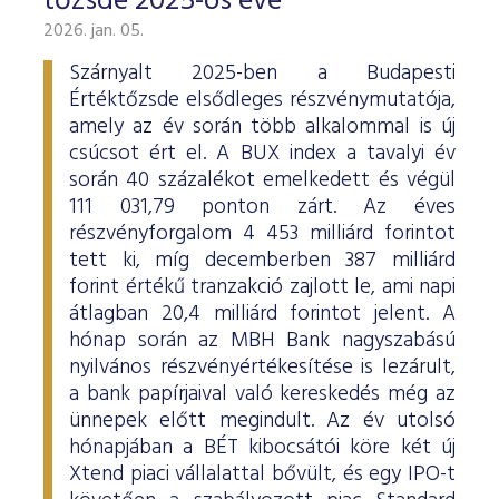
tőzsde 2025-ös éve
2026. jan. 05.
Szárnyalt 2025-ben a Budapesti
Értéktőzsde elsődleges részvénymutatója,
amely az év során több alkalommal is új
csúcsot ért el. A BUX index a tavalyi év
során 40 százalékot emelkedett és végül
111 031,79 ponton zárt. Az éves
részvényforgalom 4 453 milliárd forintot
tett ki, míg decemberben 387 milliárd
forint értékű tranzakció zajlott le, ami napi
átlagban 20,4 milliárd forintot jelent. A
hónap során az MBH Bank nagyszabású
nyilvános részvényértékesítése is lezárult,
a bank papírjaival való kereskedés még az
ünnepek előtt megindult. Az év utolsó
hónapjában a BÉT kibocsátói köre két új
Xtend piaci vállalattal bővült, és egy IPO-t