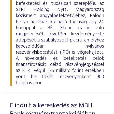
befektetési és tudásipari szereplője, az
STRT Holding Nyrt.. Magyarország
közismert angyalbefektetőjéhez, Balogh
Petya nevéhez köthető társaság alig 24
hónappal a BÉT Xtend piacán való
megjelenését követően kezdeményezte
átlépését a szabályozott piacra, amelyhez
kapcsolódóan nyilvános
részvénykibocsátást (IPO) is végrehajtott.
A növekedési és befektetési célok
finanszírozását célzó részvényjegyzéssel
az STRT végül 1,35 milliárd forint értékben
vont be tőkét részvényenként 900
forintos áron.
Elindult a kereskedés az MBH