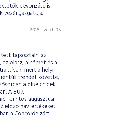
fektetők bevonzása is
-vezérigazgatója.
2018. szept. 05.
tett tapasztalni az
 az olasz, a német és a
raktívak, mert a helyi
rentúli trendet követte,
sősorban a blue chipek,
ban. A BUX
árd forintos augusztusi
az előző havi értékeket,
rban a Concorde zárt