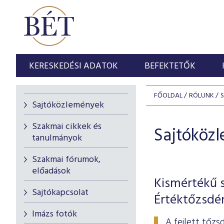
KERESKEDÉSI ADATOK
BEFEKTETŐK
FŐOLDAL
RÓLUNK
Sajtóközlemények
Szakmai cikkek és
Sajtóköz
tanulmányok
Szakmai fórumok,
előadások
Kismértékű 
Sajtókapcsolat
Értéktőzsdé
Imázs fotók
A fejlett tőzs