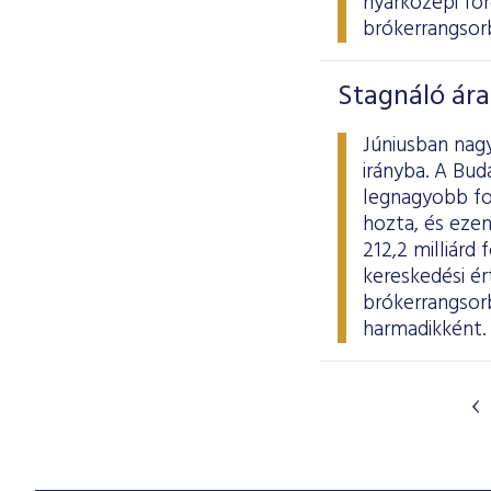
nyárközepi for
brókerrangsor
Stagnáló ára
Júniusban nag
irányba. A Bud
legnagyobb fo
hozta, és ezen
212,2 milliárd 
kereskedési ér
brókerrangsor
harmadikként.