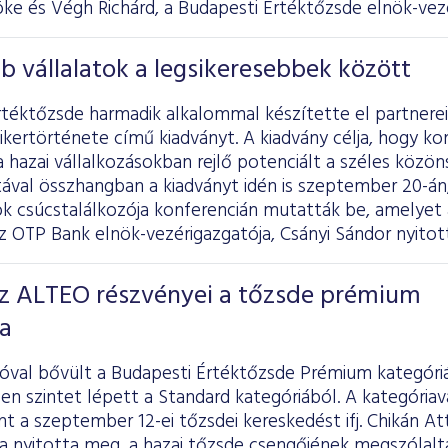
ke és Végh Richárd, a Budapesti Értéktőzsde elnök-vezé
b vállalatok a legsikeresebbek között
rtéktőzsde harmadik alkalommal készítette el partnere
 sikertörténete című kiadványt. A kiadvány célja, hogy k
 hazai vállalkozásokban rejlő potenciált a széles közö
tával összhangban a kiadványt idén is szeptember 20-án
ok csúcstalálkozója konferencián mutatták be, amelyet 
az OTP Bank elnök-vezérigazgatója, Csányi Sándor nyito
az ALTEO részvényei a tőzsde prémium
ba
tóval bővült a Budapesti Értéktőzsde Prémium kategóri
sen szintet lépett a Standard kategóriából. A kategóriav
nt a szeptember 12-ei tőzsdei kereskedést ifj. Chikán Att
a nyitotta meg, a hazai tőzsde csengőjének megszólalta