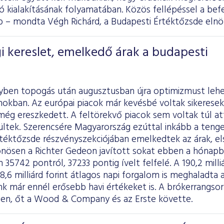
ió kialakításának folyamatában. Közös fellépéssel a be
b – mondta Végh Richárd, a Budapesti Értéktőzsde elnök
i kereslet, emelkedő árak a budapesti
lyben topogás után augusztusban újra optimizmust lehe
okban. Az európai piacok már kevésbé voltak sikeresek,
s még ereszkedett. A feltörekvő piacok sem voltak túl att
ltek. Szerencsére Magyarország ezúttal inkább a tenge
téktőzsde részvényszekciójában emelkedtek az árak, el
lönösen a Richter Gedeon javított sokat ebben a hónap
35742 pontról, 37233 pontig ívelt felfelé. A 190,2 milli
8,6 milliárd forint átlagos napi forgalom is meghaladta 
nk már ennél erősebb havi értékeket is. A brókerrangso
 élen, őt a Wood & Company és az Erste követte.