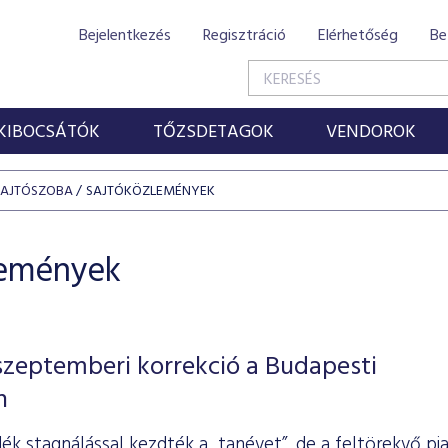
Bejelentkezés
Regisztráció
Elérhetőség
Be
KIBOCSÁTÓK
TŐZSDETAGOK
VENDOROK
SAJTÓSZOBA
SAJTÓKÖZLEMÉNYEK
lemények
szeptemberi korrekció a Budapesti
n
dék stagnálással kezdték a „tanévet”, de a feltörekvő pi