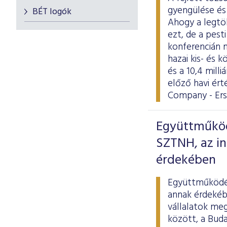
gyengülése és
BÉT logók
Ahogy a legtö
ezt, de a pest
konferencián 
hazai kis- és 
és a 10,4 mill
előző havi ér
Company - Ers
Együttműködé
SZTNH, az in
érdekében
Együttműködés
annak érdekéb
vállalatok me
között, a Buda