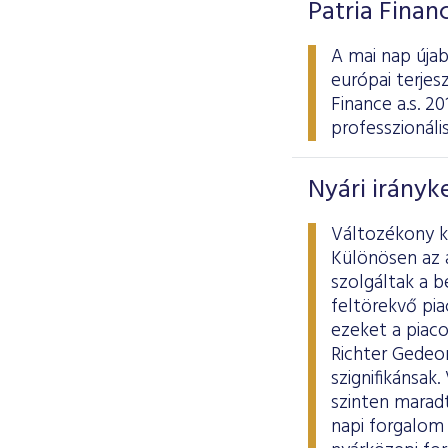
Patria Finan
A mai nap úja
európai terjes
Finance a.s. 2
professzionáli
Nyári irányk
Változékony ke
Különösen az 
szolgáltak a 
feltörekvő pi
ezeket a piaco
Richter Gedeo
szignifikánsak
szinten maradt.
napi forgalom 