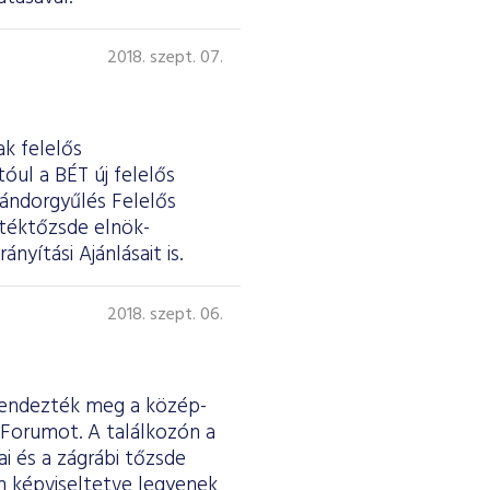
2018. szept. 07.
ak felelős
óul a BÉT új felelős
vándorgyűlés Felelős
rtéktőzsde elnök-
yítási Ajánlásait is.
2018. szept. 06.
 rendezték meg a közép-
 Forumot. A találkozón a
iai és a zágrábi tőzsde
n képviseltetve legyenek