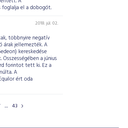
lentett. A
oglalja el a dobogót.
2018. júl. 02.
ak, többnyire negatív
ó árak jellemezték. A
Gedeon) kereskedése
. Összességében a június
d forintot tett ki. Ez a
múlta. A
quilor ért oda
7
...
43