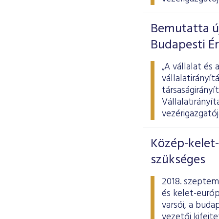
Bemutatta új
Budapesti É
„A vállalat és
vállalatirányí
társaságirányí
Vállalatirányí
vezérigazgatój
Közép-kelet-
szükséges
2018. szeptem
és kelet-európ
varsói, a budap
vezetői kifejt