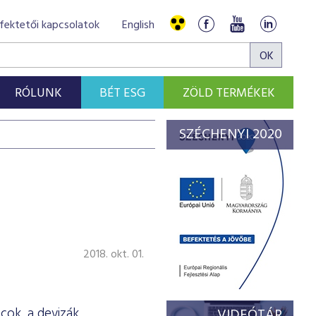
fektetői kapcsolatok
English
RÓLUNK
BÉT ESG
ZÖLD TERMÉKEK
SZÉCHENYI 2020
2018. okt. 01.
acok, a devizák
VIDEÓTÁR