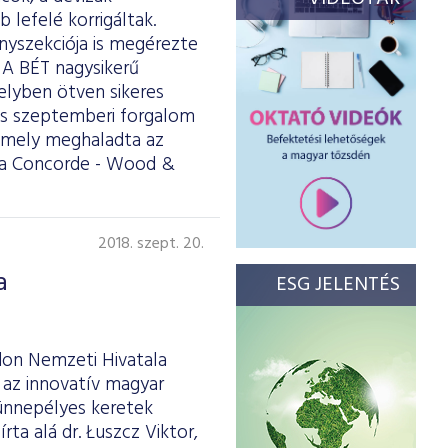
lefelé korrigáltak.
nyszekciója is megérezte
. A BÉT nagysikerű
elyben ötven sikeres
tos szeptemberi forgalom
 amely meghaladta az
t a Concorde - Wood &
2018. szept. 20.
a
ESG JELENTÉS
don Nemzeti Hivatala
 az innovatív magyar
ünnepélyes keretek
ta alá dr. Łuszcz Viktor,