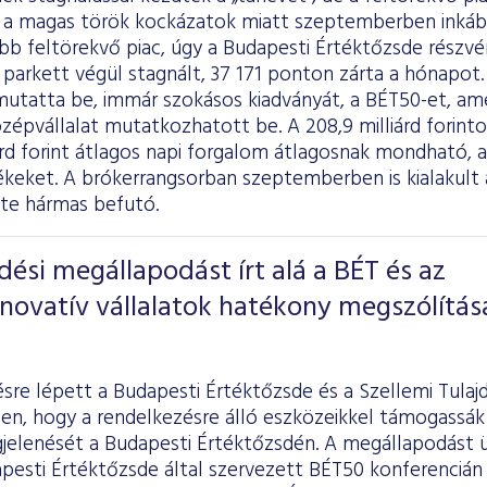
 a magas török kockázatok miatt szeptemberben inkább 
bb feltörekvő piac, úgy a Budapesti Értéktőzsde részvé
i parkett végül stagnált, 37 171 ponton zárta a hónapot
mutatta be, immár szokásos kiadványát, a BÉT50-et, am
középvállalat mutatkozhatott be. A 208,9 milliárd forin
iárd forint átlagos napi forgalom átlagosnak mondható,
tékeket. A brókerrangsorban szeptemberben is kialakul
te hármas befutó.
si megállapodást írt alá a BÉT és az
novatív vállalatok hatékony megszólítás
re lépett a Budapesti Értéktőzsde és a Szellemi Tulaj
en, hogy a rendelkezésre álló eszközeikkel támogassák
gjelenését a Budapesti Értéktőzsdén. A megállapodást 
pesti Értéktőzsde által szervezett BÉT50 konferencián ír