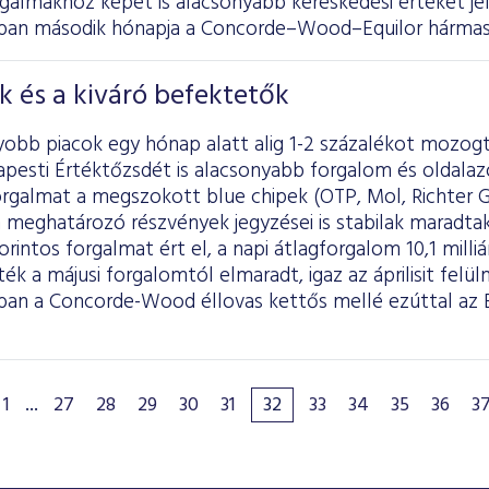
galmakhoz képet is alacsonyabb kereskedési értéket je
ban második hónapja a Concorde–Wood–Equilor hármas f
k és a kiváró befektetők
yobb piacok egy hónap alatt alig 1-2 százalékot mozogt
apesti Értéktőzsdét is alacsonyabb forgalom és oldalaz
rgalmat a megszokott blue chipek (OTP, Mol, Richter 
 meghatározó részvények jegyzései is stabilak maradtak
forintos forgalmat ért el, a napi átlagforgalom 10,1 milliár
ték a májusi forgalomtól elmaradt, igaz az áprilisit felül
ban a Concorde-Wood éllovas kettős mellé ezúttal az E
1
...
27
28
29
30
31
32
33
34
35
36
3