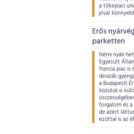
a tőkepiaci un
jóval könnyeb
Erős nyárvég
parketten
Némi nyári he
Egyesült Állam
francia piac i
devizák gyengü
a Budapesti Ér
közülük is kü
összességében 
forgalom és a 
de azért láttu
ezúttal is az