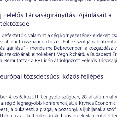
 Felelős Társaságirányítási Ajánlásait a
rtéktőzsde
 a befektetők, valamint a cég környezetének érdekeit cs
tással lehet összhangba hozni. Ehhez szolgálnak útmutat
tási ajánlásai” – monda ma Debrecenben, a közgazdász-
tás szekciójának elnökeként Végh Richárd, a Budapesti É
a. Bemutatták a BÉT idén átdolgozott Felelős Társaságirán
európai tőzsdecsúcs: közös fellépés
ber 4. és 6. között, Lengyelországban, 28. alkalommal
ai régió legnagyobb konferenciáját, a Krynica Economic
esti, a bukaresti, a prágai, a pozsonyi, a ljubljanai, a szóf
ették: együtt kell működniük, hogy érdekeik megfelelőe