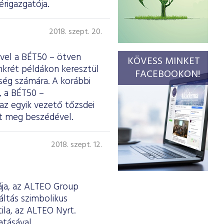
rigazgatója.
2018. szept. 20.
ivel a BÉT50 – ötven
KÖVESS MINKET
onkrét példákon keresztül
FACEBOOKON!
nség számára. A korábbi
, a BÉT50 –
az egyik vezető tőzsdei
tt meg beszédével.
2018. szept. 12.
ája, az ALTEO Group
áltás szimbolikus
ila, az ALTEO Nyrt.
tásával.