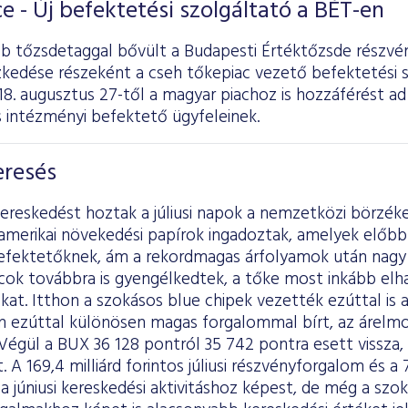
ce - Új befektetési szolgáltató a BÉT-en
bb tőzsdetaggal bővült a Budapesti Értéktőzsde részvén
zkedése részeként a cseh tőkepiac vezető befektetési sz
018. augusztus 27-től a magyar piachoz is hozzáférést a
s intézményi befektető ügyfeleinek.
eresés
reskedést hoztak a júliusi napok a nemzetközi börzéken
amerikai növekedési papírok ingadoztak, amelyek előb
befektetőknek, ám a rekordmagas árfolyamok után nagy v
acok továbbra is gyengélkedtek, a tőke most inkább el
kat. Itthon a szokásos blue chipek vezették ezúttal is 
n ezúttal különösen magas forgalommal bírt, az árelm
. Végül a BUX 36 128 pontról 35 742 pontra esett vissza, 
 A 169,4 milliárd forintos júliusi részvényforgalom és a 7
a júniusi kereskedési aktivitáshoz képest, de még a szo