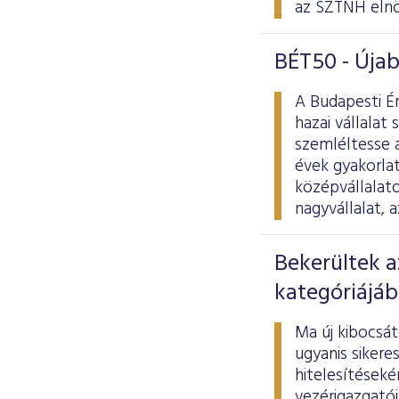
az SZTNH elnö
BÉT50 - Újab
A Budapesti É
hazai vállalat
szemléltesse a
évek gyakorla
középvállalat
nagyvállalat, 
Bekerültek 
kategóriájá
Ma új kibocsá
ugyanis sikere
hitelesítéseké
vezérigazgatój