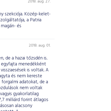
2018. aug. 27.
y szekciója. Közép-kelet-
olgáltatója, a Patria
d magán- és
2018. aug. 01.
, de a hazai tőzsdén is.
b egyfajta menedékként
isszaesések is voltak. A
hagyta és nem kereste
a forgalmi adatokat, de a
ozdulások nem voltak
vagyis gyakorlatilag
,7 milliárd forint átlagos
kásosan alacsony