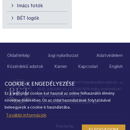
Imázs fotók
BÉT logók
Oldaltérkép
Jogi nyilatkozat
Adatvédelem
Közérdekű adatok
Karrier
Kapcsolat
English
A portálon megjelenített kereskedési adatok - a
COOKIE-K ENGEDÉLYEZÉSE
BUX, a BUMIX és a CETOP NTR index kivételével -
Ez a weboldal cookie-kat használ az online felhasználói élmény
15 perccel késleltetettek.
növelése érdekében. Ön az oldal használatának folytatásával
© 2019 Budapesti Értéktőzsde Nyrt.
beleegyezik a cookie-k használatába.
További információk
Ponte.hu