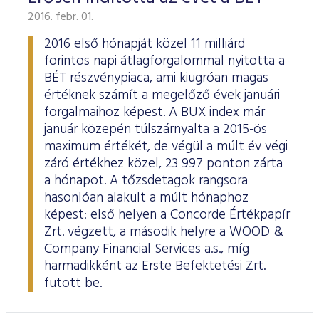
2016. febr. 01.
2016 első hónapját közel 11 milliárd
forintos napi átlagforgalommal nyitotta a
BÉT részvénypiaca, ami kiugróan magas
értéknek számít a megelőző évek januári
forgalmaihoz képest. A BUX index már
január közepén túlszárnyalta a 2015-ös
maximum értékét, de végül a múlt év végi
záró értékhez közel, 23 997 ponton zárta
a hónapot. A tőzsdetagok rangsora
hasonlóan alakult a múlt hónaphoz
képest: első helyen a Concorde Értékpapír
Zrt. végzett, a második helyre a WOOD &
Company Financial Services a.s., míg
harmadikként az Erste Befektetési Zrt.
futott be.