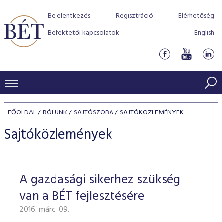
Bejelentkezés
Regisztráció
Elérhetőség
Befektetői kapcsolatok
English
KERESKEDÉSI ADATOK
FŐOLDAL
RÓLUNK
SAJTÓSZOBA
SAJTÓKÖZLEMÉNYEK
INDEXEK
BEFEKTETŐK
Sajtóközlemények
Részvényindexek
Piaci forgalom
Termékcsoportok
KIBOCSÁTÓK
Kötvényindexek
Kedvenc instrumentumok
Szabályozás
Indexek
Részvény és vállalati kötvény tőzsdei bevezetését támoga
A gazdasági sikerhez szükség
TŐZSDETAGOK
Jelzáloglevél indexek
program
Azonnali Piac
Alkalmazott díjstruktúra
BÉT szabályzatok
Részvény szekció
van a BÉT fejlesztésére
Tőzsdetagok, üzletkötők
VENDOROK
Vállalati kötvény indexek
Származékos piac
BÉT Xtend - Részvénypiac egyszerűen
Részvények
Elszámolás
Befektetővédelem
2016. márc. 09.
Hitelpapír szekció
Útmutató a taggá váláshoz