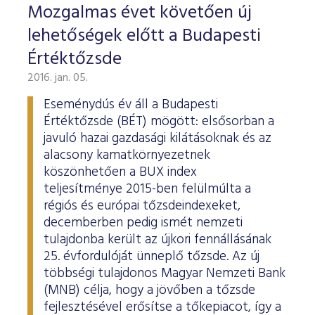
Mozgalmas évet követően új
lehetőségek előtt a Budapesti
Értéktőzsde
2016. jan. 05.
Eseménydús év áll a Budapesti
Értéktőzsde (BÉT) mögött: elsősorban a
javuló hazai gazdasági kilátásoknak és az
alacsony kamatkörnyezetnek
köszönhetően a BUX index
teljesítménye 2015-ben felülmúlta a
régiós és európai tőzsdeindexeket,
decemberben pedig ismét nemzeti
tulajdonba került az újkori fennállásának
25. évfordulóját ünneplő tőzsde. Az új
többségi tulajdonos Magyar Nemzeti Bank
(MNB) célja, hogy a jövőben a tőzsde
fejlesztésével erősítse a tőkepiacot, így a