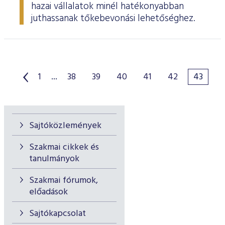
hazai vállalatok minél hatékonyabban
juthassanak tőkebevonási lehetőséghez.
1
...
38
39
40
41
42
43
Sajtóközlemények
Szakmai cikkek és
tanulmányok
Szakmai fórumok,
előadások
Sajtókapcsolat