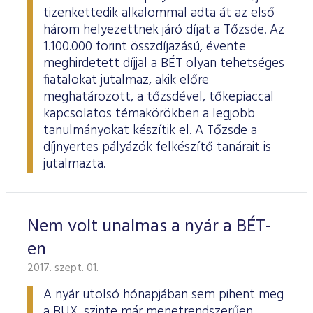
tizenkettedik alkalommal adta át az első
három helyezettnek járó díjat a Tőzsde. Az
1.100.000 forint összdíjazású, évente
meghirdetett díjjal a BÉT olyan tehetséges
fiatalokat jutalmaz, akik előre
meghatározott, a tőzsdével, tőkepiaccal
kapcsolatos témakörökben a legjobb
tanulmányokat készítik el. A Tőzsde a
díjnyertes pályázók felkészítő tanárait is
jutalmazta.
Nem volt unalmas a nyár a BÉT-
en
2017. szept. 01.
A nyár utolsó hónapjában sem pihent meg
a BUX, szinte már menetrendszerűen