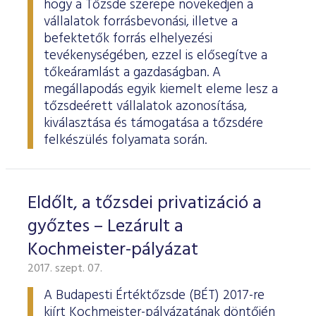
hogy a Tőzsde szerepe növekedjen a
vállalatok forrásbevonási, illetve a
befektetők forrás elhelyezési
tevékenységében, ezzel is elősegítve a
tőkeáramlást a gazdaságban. A
megállapodás egyik kiemelt eleme lesz a
tőzsdeérett vállalatok azonosítása,
kiválasztása és támogatása a tőzsdére
felkészülés folyamata során.
Eldőlt, a tőzsdei privatizáció a
győztes – Lezárult a
Kochmeister-pályázat
2017. szept. 07.
A Budapesti Értéktőzsde (BÉT) 2017-re
kiírt Kochmeister-pályázatának döntőjén