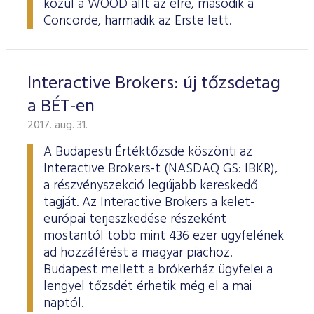
közül a WOOD állt az élre, második a
Concorde, harmadik az Erste lett.
Interactive Brokers: új tőzsdetag
a BÉT-en
2017. aug. 31.
A Budapesti Értéktőzsde köszönti az
Interactive Brokers-t (NASDAQ GS: IBKR),
a részvényszekció legújabb kereskedő
tagját. Az Interactive Brokers a kelet-
európai terjeszkedése részeként
mostantól több mint 436 ezer ügyfelének
ad hozzáférést a magyar piachoz.
Budapest mellett a brókerház ügyfelei a
lengyel tőzsdét érhetik még el a mai
naptól.