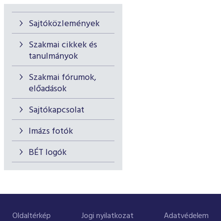
Sajtóközlemények
Szakmai cikkek és
tanulmányok
Szakmai fórumok,
előadások
Sajtókapcsolat
Imázs fotók
BÉT logók
Oldaltérkép
Jogi nyilatkozat
Adatvédelem