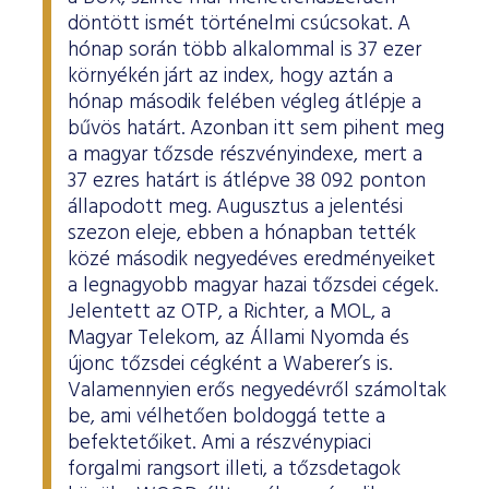
döntött ismét történelmi csúcsokat. A
hónap során több alkalommal is 37 ezer
környékén járt az index, hogy aztán a
hónap második felében végleg átlépje a
bűvös határt. Azonban itt sem pihent meg
a magyar tőzsde részvényindexe, mert a
37 ezres határt is átlépve 38 092 ponton
állapodott meg. Augusztus a jelentési
szezon eleje, ebben a hónapban tették
közé második negyedéves eredményeiket
a legnagyobb magyar hazai tőzsdei cégek.
Jelentett az OTP, a Richter, a MOL, a
Magyar Telekom, az Állami Nyomda és
újonc tőzsdei cégként a Waberer’s is.
Valamennyien erős negyedévről számoltak
be, ami vélhetően boldoggá tette a
befektetőiket. Ami a részvénypiaci
forgalmi rangsort illeti, a tőzsdetagok