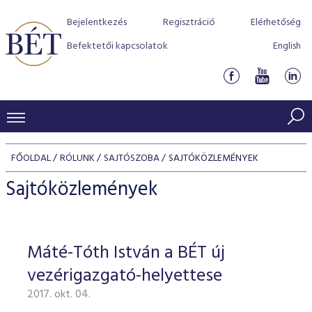
Bejelentkezés
Regisztráció
Elérhetőség
Befektetői kapcsolatok
English
KERESKEDÉSI ADATOK
FŐOLDAL
RÓLUNK
SAJTÓSZOBA
SAJTÓKÖZLEMÉNYEK
INDEXEK
BEFEKTETŐK
Sajtóközlemények
Részvényindexek
Piaci forgalom
Termékcsoportok
KIBOCSÁTÓK
Kötvényindexek
Kedvenc instrumentumok
Szabályozás
Indexek
Részvény és vállalati kötvény tőzsdei bevezetését támoga
Máté-Tóth István a BÉT új
TŐZSDETAGOK
Jelzáloglevél indexek
program
Azonnali Piac
Alkalmazott díjstruktúra
BÉT szabályzatok
Részvény szekció
vezérigazgató-helyettese
Tőzsdetagok, üzletkötők
VENDOROK
Vállalati kötvény indexek
Származékos piac
BÉT Xtend - Részvénypiac egyszerűen
Részvények
Elszámolás
Befektetővédelem
2017. okt. 04.
Hitelpapír szekció
Útmutató a taggá váláshoz