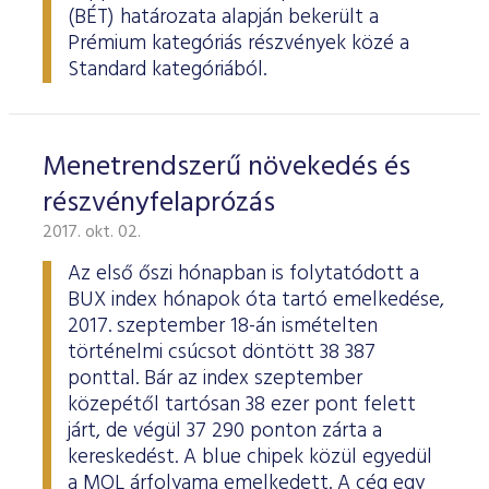
ESG Útmutató
(BÉT) határozata alapján bekerült a
Prémium kategóriás részvények közé a
Standard kategóriából.
Menetrendszerű növekedés és
részvényfelaprózás
2017. okt. 02.
Az első őszi hónapban is folytatódott a
BUX index hónapok óta tartó emelkedése,
2017. szeptember 18-án ismételten
történelmi csúcsot döntött 38 387
ponttal. Bár az index szeptember
közepétől tartósan 38 ezer pont felett
járt, de végül 37 290 ponton zárta a
kereskedést. A blue chipek közül egyedül
a MOL árfolyama emelkedett. A cég egy