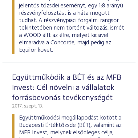
jelentős tőzsdei eseményt, egy 1:8 arányú
részvényfelosztást is a háta mögött
tudhat. A részvénypiaci forgalmi rangsor
tekintetében nem történt változás, ismét
a WOOD állt az élre, melyet kicsivel
elmaradva a Concorde, majd pedig az
Equilor követ.
Együttműködik a BÉT és az MFB
Invest: Cél növelni a vállalatok
forrásbevonás tevékenységét
2017. szept. 13.
Együttműködési megállapodást kötött a
Budapesti Értéktőzsde (BÉT), valamint az
MFB Invest, melynek elsődleges célja,