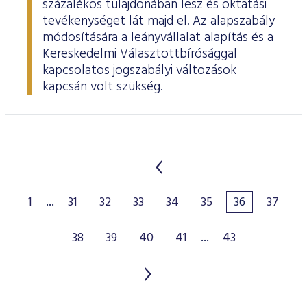
százalékos tulajdonában lesz és oktatási
tevékenységet lát majd el. Az alapszabály
módosítására a leányvállalat alapítás és a
Kereskedelmi Választottbírósággal
kapcsolatos jogszabályi változások
kapcsán volt szükség.
1
...
31
32
33
34
35
36
37
38
39
40
41
...
43