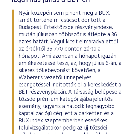
Nyár közepén sem pihent meg a BUX,
ismét történelmi csúcsot döntött a
Budapesti Értéktőzsde részvényindexe,
miután júliusban többször is átlépte a 36
ezres határt. Végül kicsit elmaradva ettől
az értéktől 35 770 ponton zárta a
hónapot. Ami azonban a hónapot igazán
emlékezetessé teszi, az, hogy július 6-án, a
sikeres tőkebevonást követően, a
Waberer’s vezetői ünnepélyes
csengetéssel indították el a kereskedést a
BÉT részvénypiacán. A társaság belépése a
tőzsde prémium kategóriájába jelentős
esemény, ugyanis a hatodik legnagyobb
kapitalizációjú cég lett a parketten és a
BUX index szeptemberben esedékes
felülvizsgálatakor pedig az új tőzsdei