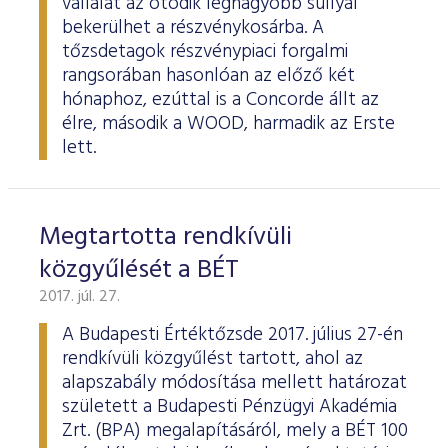
vállalat az ötödik legnagyobb súllyal
bekerülhet a részvénykosárba. A
tőzsdetagok részvénypiaci forgalmi
rangsorában hasonlóan az előző két
hónaphoz, ezúttal is a Concorde állt az
élre, második a WOOD, harmadik az Erste
lett.
Megtartotta rendkívüli
közgyűlését a BÉT
2017. júl. 27.
A Budapesti Értéktőzsde 2017. július 27-én
rendkívüli közgyűlést tartott, ahol az
alapszabály módosítása mellett határozat
született a Budapesti Pénzügyi Akadémia
Zrt. (BPA) megalapításáról, mely a BÉT 100