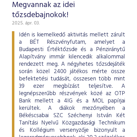
Megvannak az idei
tőzsdebajnokok!
2025. ápr. 03.
Idén is kiemelkedő aktivitás mellett zárult
a BÉT Részvényfutam, amelyet a
Budapesti Értéktőzsde és a Pénziránytű
Alapítvány immár kilencedik alkalommal
rendezett meg. A négyhetes tőzsdejáték
során közel 2400 játékos mérte össze
befektetési tudását, összesen több mint
39 ezer megbízást teljesítve. A
legnépszerűbb részvények közé az OTP
Bank mellett a 4IG és a MOL papírjai
kerültek. A diákok mezőnyében a
Békéscsabai SZC Széchenyi István Két
Tanítási Nyelvű Közgazdasági Technikum
és Kollégium versenyzője bizonyult a