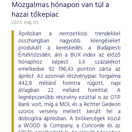
Mozgalmas hónapon van túl a
hazai tőkepiac
2025. máj. 05.
Áprilisban a nemzetközi trendekkel
összhangban nagyobb kilengéseket
produkált a kereskedés a Budapesti
Értéktőzsdén, ám a BUX index az előző
hónaphoz képest 3,4 százalékot
emelkedve 92 196,43 ponton zárta az
áprilist. Az azonnali részvénypiac forgalma
442,9 milliárd forintra rúgott, napi
átlagban 22 milliárd forinttal. A
legnépszerűbb részvény ezúttal is az OTP
Bank volt, míg a MOL és a Richter Gedeon
szoros verseny mellett került fel a
dobogóra áprilisban. A brókercégek közül
a WOOD & Company, a Concorde és az