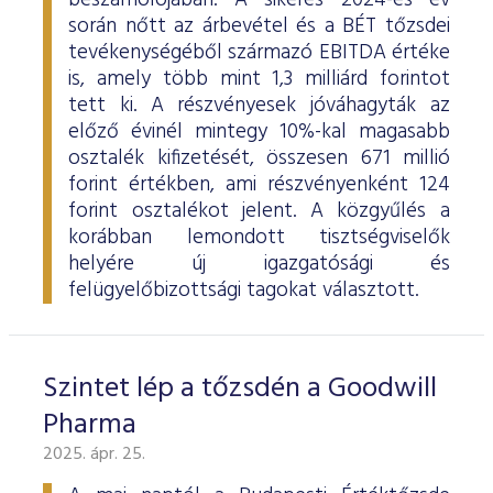
beszámolójában. A sikeres 2024-es év
során nőtt az árbevétel és a BÉT tőzsdei
tevékenységéből származó EBITDA értéke
is, amely több mint 1,3 milliárd forintot
tett ki. A részvényesek jóváhagyták az
előző évinél mintegy 10%-kal magasabb
osztalék kifizetését, összesen 671 millió
forint értékben, ami részvényenként 124
forint osztalékot jelent. A közgyűlés a
korábban lemondott tisztségviselők
helyére új igazgatósági és
felügyelőbizottsági tagokat választott.
Szintet lép a tőzsdén a Goodwill
Pharma
2025. ápr. 25.