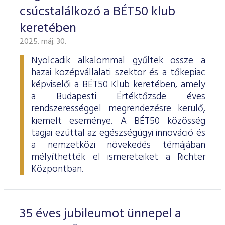
ESG Útmutató
csúcstalálkozó a BÉT50 klub
keretében
2025. máj. 30.
Nyolcadik alkalommal gyűltek össze a
hazai középvállalati szektor és a tőkepiac
képviselői a BÉT50 Klub keretében, amely
a Budapesti Értéktőzsde éves
rendszerességgel megrendezésre kerülő,
kiemelt eseménye. A BÉT50 közösség
tagjai ezúttal az egészségügyi innováció és
a nemzetközi növekedés témájában
mélyíthették el ismereteiket a Richter
Központban.
35 éves jubileumot ünnepel a