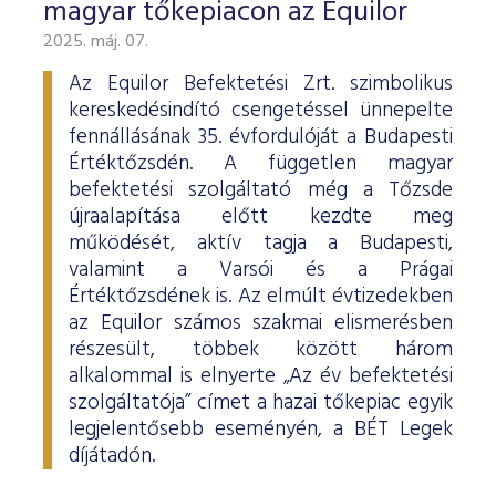
magyar tőkepiacon az Equilor
2025. máj. 07.
Az Equilor Befektetési Zrt. szimbolikus
kereskedésindító csengetéssel ünnepelte
fennállásának 35. évfordulóját a Budapesti
Értéktőzsdén. A független magyar
befektetési szolgáltató még a Tőzsde
újraalapítása előtt kezdte meg
működését, aktív tagja a Budapesti,
valamint a Varsói és a Prágai
Értéktőzsdének is. Az elmúlt évtizedekben
az Equilor számos szakmai elismerésben
részesült, többek között három
alkalommal is elnyerte „Az év befektetési
szolgáltatója” címet a hazai tőkepiac egyik
legjelentősebb eseményén, a BÉT Legek
díjátadón.