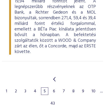
19,94 milliárd forintot jelent. A
legnépszerűbb részvényeknek az OTP
Bank, a Richter Gedeon és a MOL
bizonyultak, sorrendben 271,4, 59,4 és 39,4
milliárd forint értékű forgalommal,
emellett a BÉTa Piac kínálata jelentősen
bővült a hónapban. A befektetési
szolgáltatók között a WOOD & Company
zárt az élen, őt a Concorde, majd az ERSTE
követte.
1
2
3
4
5
6
7
8
9
10
...
43