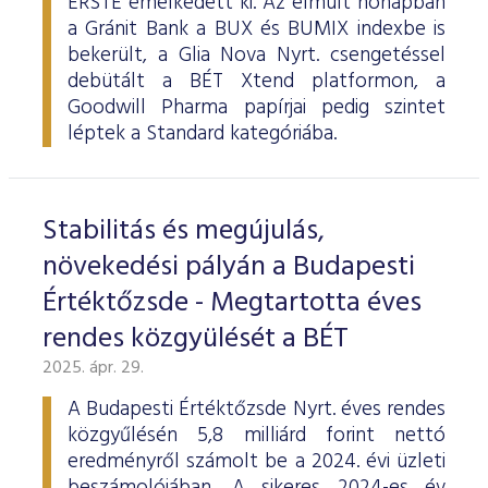
ERSTE emelkedett ki. Az elmúlt hónapban
a Gránit Bank a BUX és BUMIX indexbe is
bekerült, a Glia Nova Nyrt. csengetéssel
debütált a BÉT Xtend platformon, a
Goodwill Pharma papírjai pedig szintet
léptek a Standard kategóriába.
Stabilitás és megújulás,
növekedési pályán a Budapesti
Értéktőzsde - Megtartotta éves
rendes közgyülését a BÉT
2025. ápr. 29.
A Budapesti Értéktőzsde Nyrt. éves rendes
közgyűlésén 5,8 milliárd forint nettó
eredményről számolt be a 2024. évi üzleti