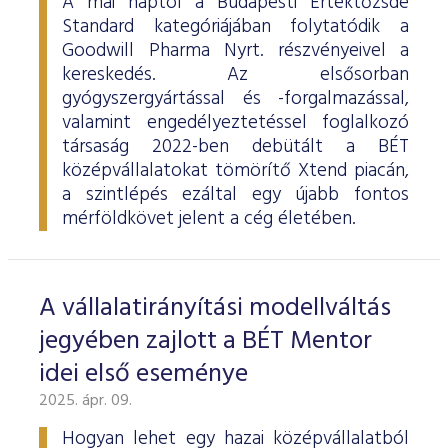
A mai naptól a Budapesti Értéktőzsde
Standard kategóriájában folytatódik a
Goodwill Pharma Nyrt. részvényeivel a
kereskedés. Az elsősorban
gyógyszergyártással és -forgalmazással,
valamint engedélyeztetéssel foglalkozó
társaság 2022-ben debütált a BÉT
középvállalatokat tömörítő Xtend piacán,
a szintlépés ezáltal egy újabb fontos
mérföldkövet jelent a cég életében.
A vállalatirányítási modellváltás
jegyében zajlott a BÉT Mentor
idei első eseménye
2025. ápr. 09.
Hogyan lehet egy hazai középvállalatból