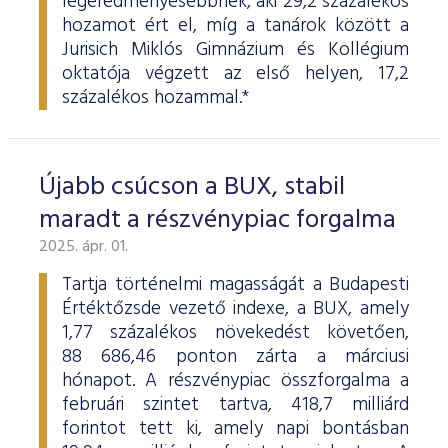
legeredményesebbnek, aki 29,2 százalékos
hozamot ért el, míg a tanárok között a
Jurisich Miklós Gimnázium és Kollégium
oktatója végzett az első helyen, 17,2
százalékos hozammal.*
Újabb csúcson a BUX, stabil
maradt a részvénypiac forgalma
2025. ápr. 01.
Tartja történelmi magasságát a Budapesti
Értéktőzsde vezető indexe, a BUX, amely
1,77 százalékos növekedést követően,
88 686,46 ponton zárta a márciusi
hónapot. A részvénypiac összforgalma a
februári szintet tartva, 418,7 milliárd
forintot tett ki, amely napi bontásban