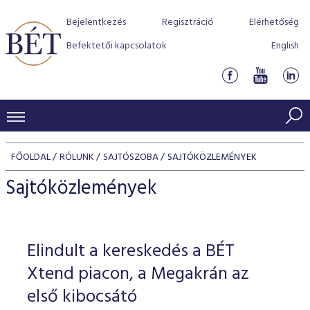
Bejelentkezés
Regisztráció
Elérhetőség
Befektetői kapcsolatok
English
KERESKEDÉSI ADATOK
FŐOLDAL
RÓLUNK
SAJTÓSZOBA
SAJTÓKÖZLEMÉNYEK
INDEXEK
BEFEKTETŐK
Sajtóközlemények
Részvényindexek
Piaci forgalom
Termékcsoportok
KIBOCSÁTÓK
Kötvényindexek
Kedvenc instrumentumok
Szabályozás
Indexek
Részvény és vállalati kötvény tőzsdei bevezetését támoga
Elindult a kereskedés a BÉT
TŐZSDETAGOK
Jelzáloglevél indexek
program
Azonnali Piac
Alkalmazott díjstruktúra
BÉT szabályzatok
Részvény szekció
Xtend piacon, a Megakrán az
Tőzsdetagok, üzletkötők
VENDOROK
Vállalati kötvény indexek
Származékos piac
BÉT Xtend - Részvénypiac egyszerűen
Részvények
első kibocsátó
Elszámolás
Befektetővédelem
Hitelpapír szekció
Útmutató a taggá váláshoz