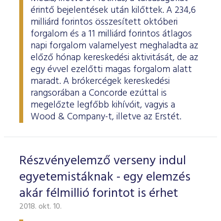
érintő bejelentések után kilőttek. A 234,6
milliárd forintos összesített októberi
forgalom és a 11 milliárd forintos átlagos
napi forgalom valamelyest meghaladta az
előző hónap kereskedési aktivitását, de az
egy évvel ezelőtti magas forgalom alatt
maradt. A brókercégek kereskedési
rangsorában a Concorde ezúttal is
megelőzte legfőbb kihívóit, vagyis a
Wood & Company-t, illetve az Erstét.
Részvényelemző verseny indul
egyetemistáknak - egy elemzés
akár félmillió forintot is érhet
2018. okt. 10.