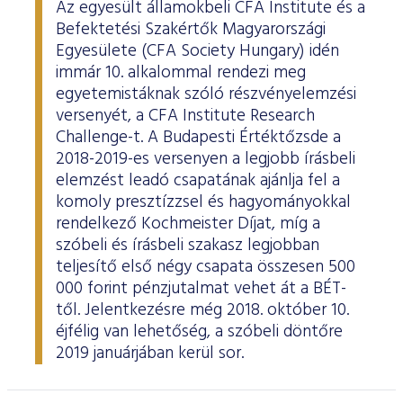
Az egyesült államokbeli CFA Institute és a
Befektetési Szakértők Magyarországi
Egyesülete (CFA Society Hungary) idén
immár 10. alkalommal rendezi meg
egyetemistáknak szóló részvényelemzési
versenyét, a CFA Institute Research
Challenge-t. A Budapesti Értéktőzsde a
2018-2019-es versenyen a legjobb írásbeli
elemzést leadó csapatának ajánlja fel a
komoly presztízzsel és hagyományokkal
rendelkező Kochmeister Díjat, míg a
szóbeli és írásbeli szakasz legjobban
teljesítő első négy csapata összesen 500
000 forint pénzjutalmat vehet át a BÉT-
től. Jelentkezésre még 2018. október 10.
éjfélig van lehetőség, a szóbeli döntőre
2019 januárjában kerül sor.