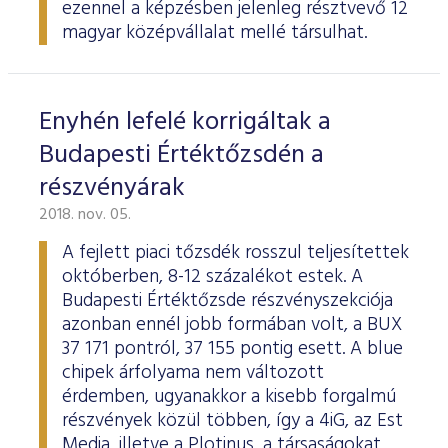
ezennel a képzésben jelenleg résztvevő 12
magyar középvállalat mellé társulhat.
Enyhén lefelé korrigáltak a
Budapesti Értéktőzsdén a
részvényárak
2018. nov. 05.
A fejlett piaci tőzsdék rosszul teljesítettek
októberben, 8-12 százalékot estek. A
Budapesti Értéktőzsde részvényszekciója
azonban ennél jobb formában volt, a BUX
37 171 pontról, 37 155 pontig esett. A blue
chipek árfolyama nem változott
érdemben, ugyanakkor a kisebb forgalmú
részvények közül többen, így a 4iG, az Est
Media, illetve a Plotinus, a társaságokat