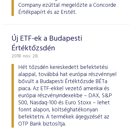
Company ezúttal megelőzte a Concorde
Értékpapírt és az Erstét.
Új ETF-ek a Budapesti
Értéktőzsdén
2018. nov. 28.
Hét tőzsdén kereskedett befektetési
alappal, továbbá hat európai részvénnyel
bővült a Budapesti Értéktőzsde BÉTa
piaca. Az ETF-ekkel vezető amerikai és
európai részvényindexekbe – DAX, S&P
500, Nasdaq-100 és Euro Stoxx – lehet
forint alapon, költséghatékonyan
befektetni. A termékek árjegyzését az
OTP Bank biztosítja.