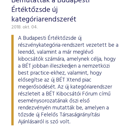
Bemutatták a Budapesti
Értéktőzsde új
kategóriarendszerét
2018. okt. 04.
A Budapesti Értéktőzsde új
részvénykategória-rendszert vezetett be a
leendő, valamint a már meglévő
kibocsátók számára, amelynek célja, hogy
a BÉT jobban illeszkedjen a nemzetközi
best practice-ekhez, valamint, hogy
elősegítse az új BÉT Xtend piac
megerősödését. Az új kategóriarendszer
részleteit a BÉT Kibocsátói Fórum című
eseménysorozatának őszi első
rendezvényén mutatták be, amelyen a
tőzsde új Felelős Társaságirányítási
Ajánlásairól is szó volt.