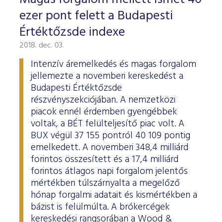
ESG Útmutató
ezer pont felett a Budapesti
Értéktőzsde indexe
2018. dec. 03.
Intenzív áremelkedés és magas forgalom
jellemezte a novemberi kereskedést a
Budapesti Értéktőzsde
részvényszekciójában. A nemzetközi
piacok ennél érdemben gyengébbek
voltak, a BÉT felülteljesítő piac volt. A
BUX végül 37 155 pontról 40 109 pontig
emelkedett. A novemberi 348,4 milliárd
forintos összesített és a 17,4 milliárd
forintos átlagos napi forgalom jelentős
mértékben túlszárnyalta a megelőző
hónap forgalmi adatait és kismértékben a
bázist is felülmúlta. A brókercégek
kereskedési rangsorában a Wood &