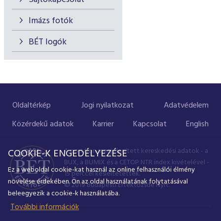
Imázs fotók
BÉT logók
Oldaltérkép
Jogi nyilatkozat
Adatvédelem
Közérdekű adatok
Karrier
Kapcsolat
English
A portálon megjelenített kereskedési adatok - a
COOKIE-K ENGEDÉLYEZÉSE
BUX, a BUMIX és a CETOP NTR index kivételével -
Ez a weboldal cookie-kat használ az online felhasználói élmény
15 perccel késleltetettek.
növelése érdekében. Ön az oldal használatának folytatásával
© 2019 Budapesti Értéktőzsde Nyrt.
beleegyezik a cookie-k használatába.
További információk