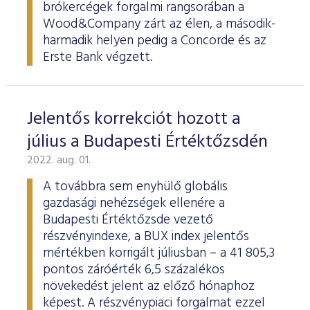
brókercégek forgalmi rangsorában a
Wood&Company zárt az élen, a második-
harmadik helyen pedig a Concorde és az
Erste Bank végzett.
Jelentős korrekciót hozott a
július a Budapesti Értéktőzsdén
2022. aug. 01.
A továbbra sem enyhülő globális
gazdasági nehézségek ellenére a
Budapesti Értéktőzsde vezető
részvényindexe, a BUX index jelentős
mértékben korrigált júliusban – a 41 805,3
pontos záróérték 6,5 százalékos
növekedést jelent az előző hónaphoz
képest. A részvénypiaci forgalmat ezzel