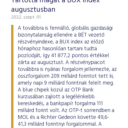
Tartotta magát a BUX index
augusztusban
2022. szept. 01.
A továbbra is fennálló, globális gazdasági
bizonytalanság ellenére a BÉT vezető
részvényindexe, a BUX index az előző
hónaphoz hasonlóan tartani tudta
pozícióját, így 41 877,2 pontos értékkel
zárta az augusztust. A részvénypiacot
továbbra is nyárias forgalom jellemezte, az
összforgalom 209 milliárd forintot tett ki,
amely napi 9 milliárd forintnak felelt meg.
A blue chipek közül az OTP Bank
kurzusában zajlott a legélénkebb
kereskedés, a bankpapír forgalma 111
milliárd forint volt. Az OTP-t sorrendben a
MOL és a Richter Gedeon követte 49,6-
41,3 milliárd forintnyi forgalommal. A