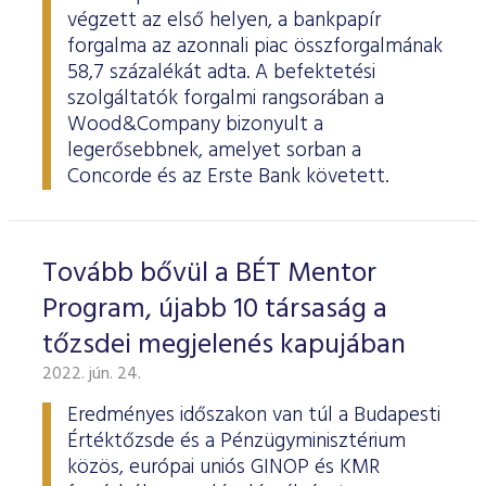
végzett az első helyen, a bankpapír
forgalma az azonnali piac összforgalmának
58,7 százalékát adta. A befektetési
szolgáltatók forgalmi rangsorában a
Wood&Company bizonyult a
legerősebbnek, amelyet sorban a
Concorde és az Erste Bank követett.
Tovább bővül a BÉT Mentor
Program, újabb 10 társaság a
tőzsdei megjelenés kapujában
2022. jún. 24.
Eredményes időszakon van túl a Budapesti
Értéktőzsde és a Pénzügyminisztérium
közös, európai uniós GINOP és KMR