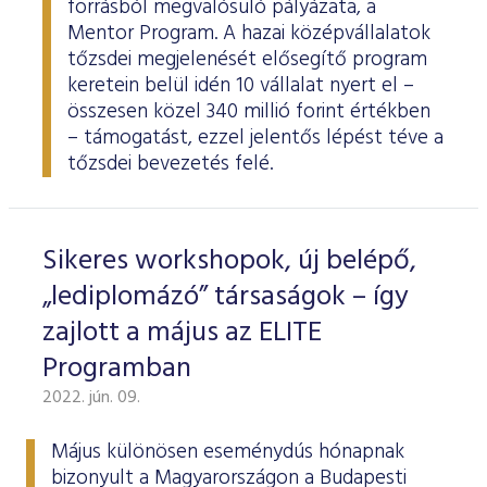
forrásból megvalósuló pályázata, a
Mentor Program. A hazai középvállalatok
tőzsdei megjelenését elősegítő program
keretein belül idén 10 vállalat nyert el –
összesen közel 340 millió forint értékben
– támogatást, ezzel jelentős lépést téve a
tőzsdei bevezetés felé.
Sikeres workshopok, új belépő,
„lediplomázó” társaságok – így
zajlott a május az ELITE
Programban
2022. jún. 09.
Május különösen eseménydús hónapnak
bizonyult a Magyarországon a Budapesti