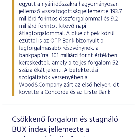
együtt a nyári időszakra hagyományosan
jellemző visszafogottság jellemezte 193,7
milliárd forintos összforgalommal és 9,2
milliárd forintot kitevő napi
átlagforgalommal. A blue chipek közül
ezúttal is az OTP Bank bizonyult a
legforgalmasabb részvénynek, a
bankpapírral 101 milliárd forint értékben
kereskedtek, amely a teljes forgalom 52
százalékát jelenti. A befektetési
szolgáltatók versenyében a
Wood&Company zárt az első helyen, őt
követte a Concorde és az Erste Bank.
Csökkenő forgalom és stagnáló
BUX index jellemezte a