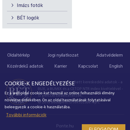
Imázs fotók
BÉT logók
Oldaltérkép
Jogi nyilatkozat
Adatvédelem
Közérdekű adatok
Karrier
Kapcsolat
English
A portálon megjelenített kereskedési adatok - a
COOKIE-K ENGEDÉLYEZÉSE
BUX, a BUMIX és a CETOP NTR index kivételével -
Ez a weboldal cookie-kat használ az online felhasználói élmény
15 perccel késleltetettek.
növelése érdekében. Ön az oldal használatának folytatásával
© 2019 Budapesti Értéktőzsde Nyrt.
beleegyezik a cookie-k használatába.
További információk
Ponte.hu
ELFOGADOM