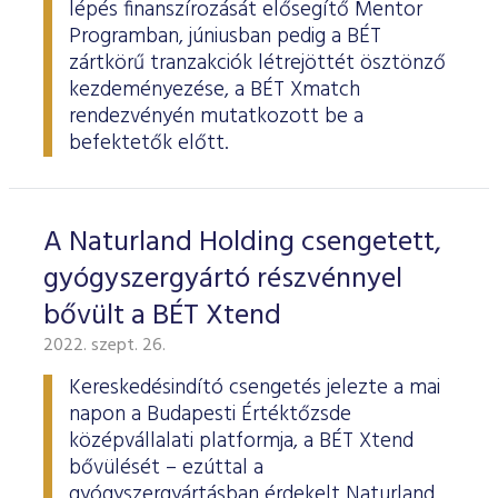
lépés finanszírozását elősegítő Mentor
Programban, júniusban pedig a BÉT
zártkörű tranzakciók létrejöttét ösztönző
kezdeményezése, a BÉT Xmatch
rendezvényén mutatkozott be a
befektetők előtt.
A Naturland Holding csengetett,
gyógyszergyártó részvénnyel
bővült a BÉT Xtend
2022. szept. 26.
Kereskedésindító csengetés jelezte a mai
napon a Budapesti Értéktőzsde
középvállalati platformja, a BÉT Xtend
bővülését – ezúttal a
gyógyszergyártásban érdekelt Naturland