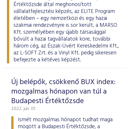
Értéktőzsde által meghonosított
vállalatfejlesztési képzés, az
ELITE Program
életében – egy nemzetközi és egy hazai
szakmai rendezvényre is sor került, a MARSO
Kft. személyében egy újabb társasággal
bővült a hazai tagvállalatok köre, további
három cég, az Észak-Üvért Kereskedelmi Kft.,
az L-SOFT Zrt. és a Vinyl Kft. pedig sikeresen
befejezte a kétéves képzést.
Új belépők, csökkenő BUX index:
mozgalmas hónapon van túl a
Budapesti Értéktőzsde
2022. jún. 01.
Ismét mozgalmas hónapot tudhat maga
mögött a Budapesti Értéktőzsde, a