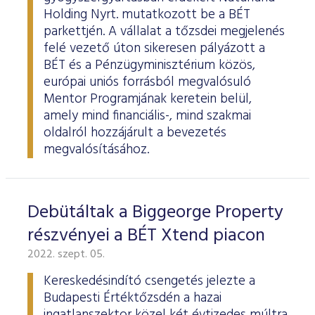
Holding Nyrt. mutatkozott be a BÉT
parkettjén. A vállalat a tőzsdei megjelenés
felé vezető úton sikeresen pályázott a
BÉT és a Pénzügyminisztérium közös,
európai uniós forrásból megvalósuló
Mentor Programjának keretein belül,
amely mind financiális-, mind szakmai
oldalról hozzájárult a bevezetés
megvalósításához.
Debütáltak a Biggeorge Property
részvényei a BÉT Xtend piacon
2022. szept. 05.
Kereskedésindító csengetés jelezte a
Budapesti Értéktőzsdén a hazai