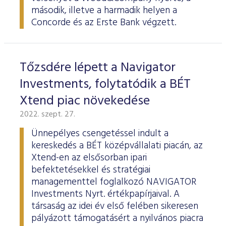
ESG Útmutató
második, illetve a harmadik helyen a
Concorde és az Erste Bank végzett.
Tőzsdére lépett a Navigator
Investments, folytatódik a BÉT
Xtend piac növekedése
2022. szept. 27.
Ünnepélyes csengetéssel indult a
kereskedés a BÉT középvállalati piacán, az
Xtend-en az elsősorban ipari
befektetésekkel és stratégiai
managementtel foglalkozó NAVIGATOR
Investments Nyrt. értékpapírjaival. A
társaság az idei év első felében sikeresen
pályázott támogatásért a nyilvános piacra