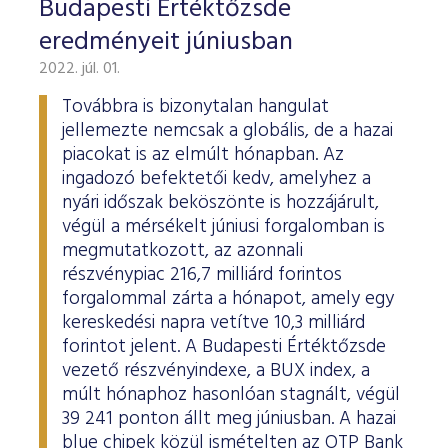
Budapesti Értéktőzsde
eredményeit júniusban
2022. júl. 01.
Továbbra is bizonytalan hangulat
jellemezte nemcsak a globális, de a hazai
piacokat is az elmúlt hónapban. Az
ingadozó befektetői kedv, amelyhez a
nyári időszak beköszönte is hozzájárult,
végül a mérsékelt júniusi forgalomban is
megmutatkozott, az azonnali
részvénypiac 216,7 milliárd forintos
forgalommal zárta a hónapot, amely egy
kereskedési napra vetítve 10,3 milliárd
forintot jelent. A Budapesti Értéktőzsde
vezető részvényindexe, a BUX index, a
múlt hónaphoz hasonlóan stagnált, végül
39 241 ponton állt meg júniusban. A hazai
blue chipek közül ismételten az OTP Bank