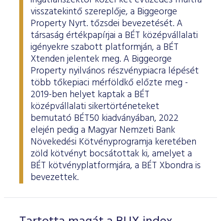
ingatlanszektor közel két évtizedes múltra
visszatekintő szereplője, a Biggeorge
Property Nyrt. tőzsdei bevezetését. A
társaság értékpapírjai a BÉT középvállalati
igényekre szabott platformján, a BÉT
Xtenden jelentek meg. A Biggeorge
Property nyilvános részvénypiacra lépését
több tőkepiaci mérföldkő előzte meg -
2019-ben helyet kaptak a BÉT
középvállalati sikertörténeteket
bemutató BÉT50 kiadványában, 2022
elején pedig a Magyar Nemzeti Bank
Növekedési Kötvényprogramja keretében
zöld kötvényt bocsátottak ki, amelyet a
BÉT kötvényplatformjára, a BÉT Xbondra is
bevezettek.