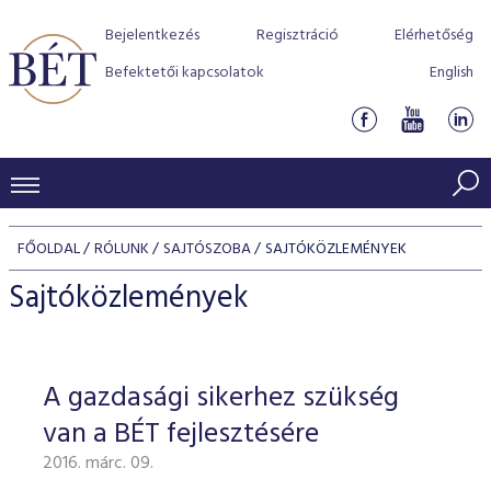
Bejelentkezés
Regisztráció
Elérhetőség
Befektetői kapcsolatok
English
KERESKEDÉSI ADATOK
FŐOLDAL
RÓLUNK
SAJTÓSZOBA
SAJTÓKÖZLEMÉNYEK
INDEXEK
BEFEKTETŐK
Sajtóközlemények
Részvényindexek
Piaci forgalom
Termékcsoportok
KIBOCSÁTÓK
Kötvényindexek
Kedvenc instrumentumok
Szabályozás
Indexek
Részvény és vállalati kötvény tőzsdei bevezetését támoga
A gazdasági sikerhez szükség
TŐZSDETAGOK
Jelzáloglevél indexek
program
Azonnali Piac
Alkalmazott díjstruktúra
BÉT szabályzatok
Részvény szekció
van a BÉT fejlesztésére
Tőzsdetagok, üzletkötők
VENDOROK
Vállalati kötvény indexek
Származékos piac
BÉT Xtend - Részvénypiac egyszerűen
Részvények
Elszámolás
Befektetővédelem
2016. márc. 09.
Hitelpapír szekció
Útmutató a taggá váláshoz