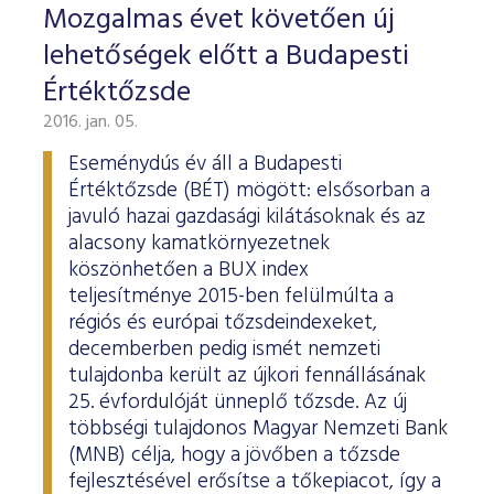
Mozgalmas évet követően új
lehetőségek előtt a Budapesti
Értéktőzsde
2016. jan. 05.
Eseménydús év áll a Budapesti
Értéktőzsde (BÉT) mögött: elsősorban a
javuló hazai gazdasági kilátásoknak és az
alacsony kamatkörnyezetnek
köszönhetően a BUX index
teljesítménye 2015-ben felülmúlta a
régiós és európai tőzsdeindexeket,
decemberben pedig ismét nemzeti
tulajdonba került az újkori fennállásának
25. évfordulóját ünneplő tőzsde. Az új
többségi tulajdonos Magyar Nemzeti Bank
(MNB) célja, hogy a jövőben a tőzsde
fejlesztésével erősítse a tőkepiacot, így a