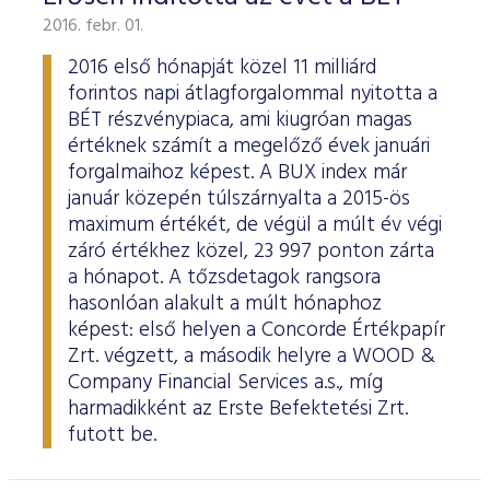
2016. febr. 01.
2016 első hónapját közel 11 milliárd
forintos napi átlagforgalommal nyitotta a
BÉT részvénypiaca, ami kiugróan magas
értéknek számít a megelőző évek januári
forgalmaihoz képest. A BUX index már
január közepén túlszárnyalta a 2015-ös
maximum értékét, de végül a múlt év végi
záró értékhez közel, 23 997 ponton zárta
a hónapot. A tőzsdetagok rangsora
hasonlóan alakult a múlt hónaphoz
képest: első helyen a Concorde Értékpapír
Zrt. végzett, a második helyre a WOOD &
Company Financial Services a.s., míg
harmadikként az Erste Befektetési Zrt.
futott be.