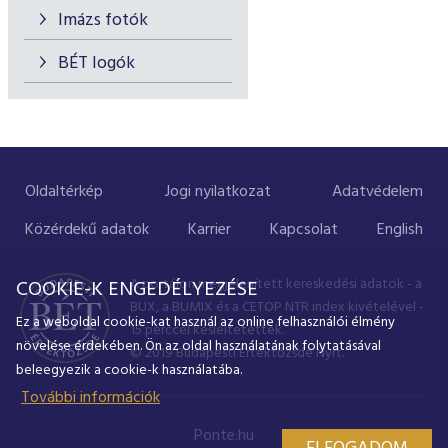
Imázs fotók
BÉT logók
Oldaltérkép
Jogi nyilatkozat
Adatvédelem
Közérdekű adatok
Karrier
Kapcsolat
English
A portálon megjelenített kereskedési adatok - a
COOKIE-K ENGEDÉLYEZÉSE
BUX, a BUMIX és a CETOP NTR index kivételével -
Ez a weboldal cookie-kat használ az online felhasználói élmény
15 perccel késleltetettek.
növelése érdekében. Ön az oldal használatának folytatásával
© 2019 Budapesti Értéktőzsde Nyrt.
beleegyezik a cookie-k használatába.
További információk
Ponte.hu