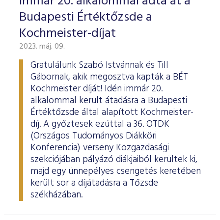
Immár 20. alkalommal adta át a
Budapesti Értéktőzsde a
Kochmeister-díjat
2023. máj. 09.
Gratulálunk Szabó Istvánnak és Till
Gábornak, akik megosztva kapták a BÉT
Kochmeister díját! Idén immár 20.
alkalommal került átadásra a Budapesti
Értéktőzsde által alapított Kochmeister-
díj. A győztesek ezúttal a 36. OTDK
(Országos Tudományos Diákköri
Konferencia) verseny Közgazdasági
szekciójában pályázó diákjaiból kerültek ki,
majd egy ünnepélyes csengetés keretében
került sor a díjátadásra a Tőzsde
székházában.