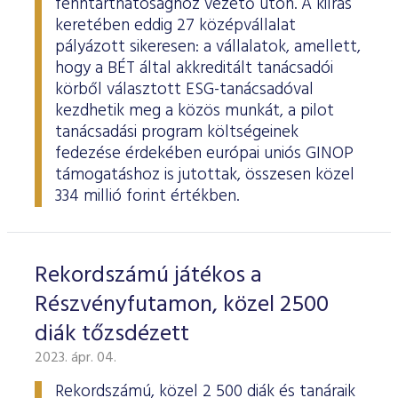
fenntarthatósághoz vezető úton. A kiírás
keretében eddig 27 középvállalat
pályázott sikeresen: a vállalatok, amellett,
hogy a BÉT által akkreditált tanácsadói
körből választott ESG-tanácsadóval
kezdhetik meg a közös munkát, a pilot
tanácsadási program költségeinek
fedezése érdekében európai uniós GINOP
támogatáshoz is jutottak, összesen közel
334 millió forint értékben.
Rekordszámú játékos a
Részvényfutamon, közel 2500
diák tőzsdézett
2023. ápr. 04.
Rekordszámú, közel 2 500 diák és tanáraik