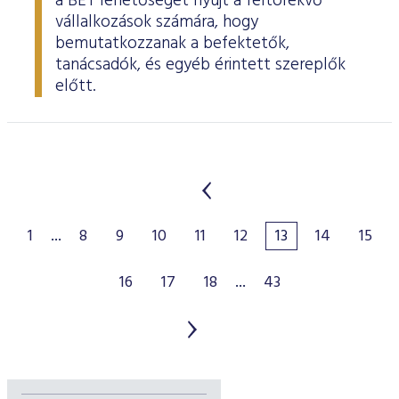
a BÉT lehetőséget nyújt a feltörekvő
vállalkozások számára, hogy
bemutatkozzanak a befektetők,
tanácsadók, és egyéb érintett szereplők
előtt.
1
...
8
9
10
11
12
13
14
15
16
17
18
...
43