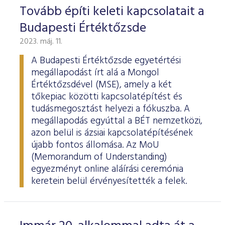
ESG Útmutató
Tovább építi keleti kapcsolatait a
Budapesti Értéktőzsde
2023. máj. 11.
A Budapesti Értéktőzsde egyetértési
megállapodást írt alá a Mongol
Értéktőzsdével (MSE), amely a két
tőkepiac közötti kapcsolatépítést és
tudásmegosztást helyezi a fókuszba. A
megállapodás egyúttal a BÉT nemzetközi,
azon belül is ázsiai kapcsolatépítésének
újabb fontos állomása. Az MoU
(Memorandum of Understanding)
egyezményt online aláírási ceremónia
keretein belül érvényesítették a felek.