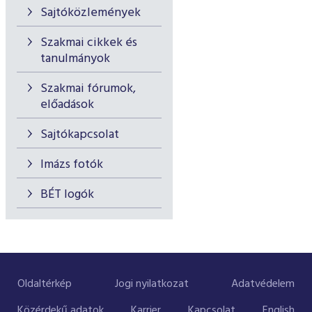
Sajtóközlemények
Szakmai cikkek és
tanulmányok
Szakmai fórumok,
előadások
Sajtókapcsolat
Imázs fotók
BÉT logók
Oldaltérkép
Jogi nyilatkozat
Adatvédelem
Közérdekű adatok
Karrier
Kapcsolat
English