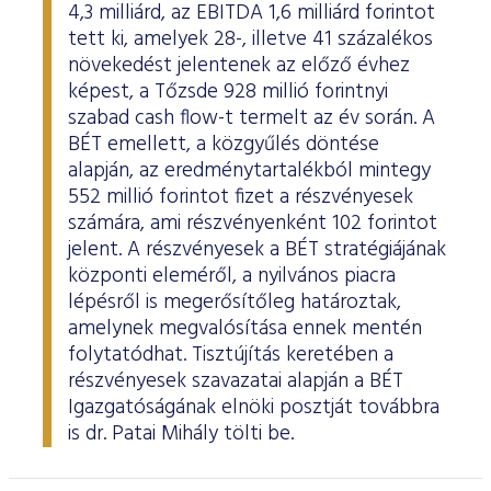
4,3 milliárd, az EBITDA 1,6 milliárd forintot
tett ki, amelyek 28-, illetve 41 százalékos
növekedést jelentenek az előző évhez
képest, a Tőzsde 928 millió forintnyi
szabad cash flow-t termelt az év során. A
BÉT emellett, a közgyűlés döntése
alapján, az eredménytartalékból mintegy
552 millió forintot fizet a részvényesek
számára, ami részvényenként 102 forintot
jelent. A részvényesek a BÉT stratégiájának
központi eleméről, a nyilvános piacra
lépésről is megerősítőleg határoztak,
amelynek megvalósítása ennek mentén
folytatódhat. Tisztújítás keretében a
részvényesek szavazatai alapján a BÉT
Igazgatóságának elnöki posztját továbbra
is dr. Patai Mihály tölti be.