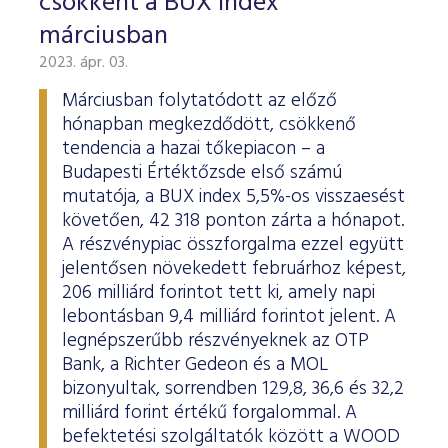
csökkent a BUX index
márciusban
2023. ápr. 03.
Márciusban folytatódott az előző
hónapban megkezdődött, csökkenő
tendencia a hazai tőkepiacon – a
Budapesti Értéktőzsde első számú
mutatója, a BUX index 5,5%-os visszaesést
követően, 42 318 ponton zárta a hónapot.
A részvénypiac összforgalma ezzel együtt
jelentősen növekedett februárhoz képest,
206 milliárd forintot tett ki, amely napi
lebontásban 9,4 milliárd forintot jelent. A
legnépszerűbb részvényeknek az OTP
Bank, a Richter Gedeon és a MOL
bizonyultak, sorrendben 129,8, 36,6 és 32,2
milliárd forint értékű forgalommal. A
befektetési szolgáltatók között a WOOD