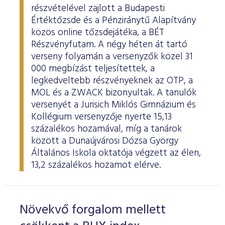
részvételével zajlott a Budapesti
Értéktőzsde és a Pénziránytű Alapítvány
közös online tőzsdejátéka, a BÉT
Részvényfutam. A négy héten át tartó
verseny folyamán a versenyzők közel 31
000 megbízást teljesítettek, a
legkedveltebb részvényeknek az OTP, a
MOL és a ZWACK bizonyultak. A tanulók
versenyét a Jurisich Miklós Gimnázium és
Kollégium versenyzője nyerte 15,13
százalékos hozamával, míg a tanárok
között a Dunaújvárosi Dózsa György
Általános Iskola oktatója végzett az élen,
13,2 százalékos hozamot elérve.
Növekvő forgalom mellett