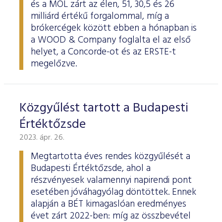
és a MOL zárt az élen, 51, 30,5 és 26
milliárd értékű forgalommal, míg a
brókercégek között ebben a hónapban is
a WOOD & Company foglalta el az első
helyet, a Concorde-ot és az ERSTE-t
megelőzve.
Közgyűlést tartott a Budapesti
Értéktőzsde
2023. ápr. 26.
Megtartotta éves rendes közgyűlését a
Budapesti Értéktőzsde, ahol a
részvényesek valamennyi napirendi pont
esetében jóváhagyólag döntöttek. Ennek
alapján a BÉT kimagaslóan eredményes
évet zárt 2022-ben: míg az összbevétel