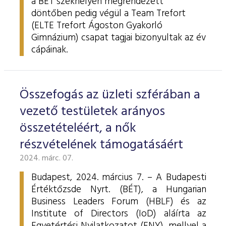
a BÉT székhelyén megrendezett
döntőben pedig végül a Team Trefort
(ELTE Trefort Ágoston Gyakorló
Gimnázium) csapat tagjai bizonyultak az év
cápáinak.
Összefogás az üzleti szférában a
vezető testületek arányos
összetételéért, a nők
részvételének támogatásáért
2024. márc. 07.
Budapest, 2024. március 7. – A Budapesti
Értéktőzsde Nyrt. (BÉT), a Hungarian
Business Leaders Forum (HBLF) és az
Institute of Directors (IoD) aláírta az