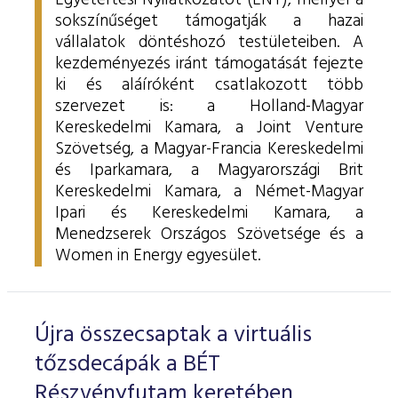
Egyetértési Nyilatkozatot (ENY), mellyel a
sokszínűséget támogatják a hazai
vállalatok döntéshozó testületeiben.
A
kezdeményezés iránt támogatását fejezte
ki és aláíróként csatlakozott több
szervezet is: a Holland-Magyar
Kereskedelmi Kamara, a Joint Venture
Szövetség, a Magyar-Francia Kereskedelmi
és Iparkamara, a
Magyarországi Brit
Kereskedelmi Kamara, a
Német-Magyar
Ipari és Kereskedelmi Kamara, a
Menedzserek Országos Szövetsége és a
Women in Energy egyesület.
Újra összecsaptak a virtuális
tőzsdecápák a BÉT
Részvényfutam keretében