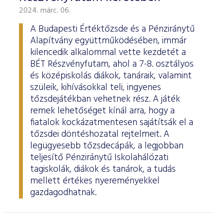
2024. márc. 06.
A Budapesti Értéktőzsde és a Pénziránytű
Alapítvány együttműködésében, immár
kilencedik alkalommal vette kezdetét a
BÉT Részvényfutam, ahol a 7-8. osztályos
és középiskolás diákok, tanáraik, valamint
szüleik, kihívásokkal teli, ingyenes
tőzsdejátékban vehetnek rész. A játék
remek lehetőséget kínál arra, hogy a
fiatalok kockázatmentesen sajátítsák el a
tőzsdei döntéshozatal rejtelmeit. A
legügyesebb tőzsdecápák, a legjobban
teljesítő Pénziránytű Iskolahálózati
tagiskolák, diákok és tanárok, a tudás
mellett értékes nyereményekkel
gazdagodhatnak.