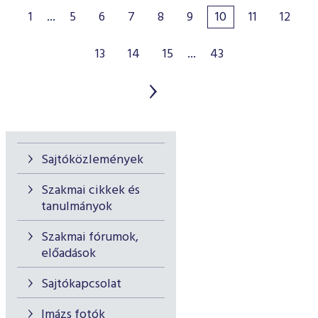
1
...
5
6
7
8
9
10
11
12
13
14
15
...
43
Sajtóközlemények
Szakmai cikkek és
tanulmányok
Szakmai fórumok,
előadások
Sajtókapcsolat
Imázs fotók