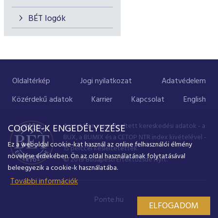
BÉT logók
Oldaltérkép
Jogi nyilatkozat
Adatvédelem
Közérdekű adatok
Karrier
Kapcsolat
English
A portálon megjelenített kereskedési adatok - a
COOKIE-K ENGEDÉLYEZÉSE
BUX, a BUMIX és a CETOP NTR index kivételével -
Ez a weboldal cookie-kat használ az online felhasználói élmény
15 perccel késleltetettek.
növelése érdekében. Ön az oldal használatának folytatásával
© 2019 Budapesti Értéktőzsde Nyrt.
beleegyezik a cookie-k használatába.
További információk
Ponte.hu
ELFOGADOM