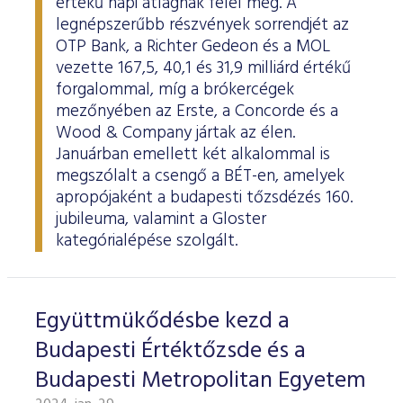
értékű napi átlagnak felel meg. A
legnépszerűbb részvények sorrendjét az
OTP Bank, a Richter Gedeon és a MOL
vezette 167,5, 40,1 és 31,9 milliárd értékű
forgalommal, míg a brókercégek
mezőnyében az Erste, a Concorde és a
Wood & Company jártak az élen.
Januárban emellett két alkalommal is
megszólalt a csengő a BÉT-en, amelyek
apropójaként a budapesti tőzsdézés 160.
jubileuma, valamint a Gloster
kategórialépése szolgált.
Együttmükődésbe kezd a
Budapesti Értéktőzsde és a
Budapesti Metropolitan Egyetem