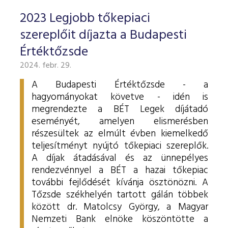
2023 Legjobb tőkepiaci
szereplőit díjazta a Budapesti
Értéktőzsde
2024. febr. 29.
A Budapesti Értéktőzsde - a
hagyományokat követve - idén is
megrendezte a BÉT Legek díjátadó
eseményét, amelyen elismerésben
részesültek az elmúlt évben kiemelkedő
teljesítményt nyújtó tőkepiaci szereplők.
A díjak átadásával és az ünnepélyes
rendezvénnyel a BÉT a hazai tőkepiac
további fejlődését kívánja ösztönözni. A
Tőzsde székhelyén tartott gálán többek
között dr. Matolcsy György, a Magyar
Nemzeti Bank elnöke köszöntötte a