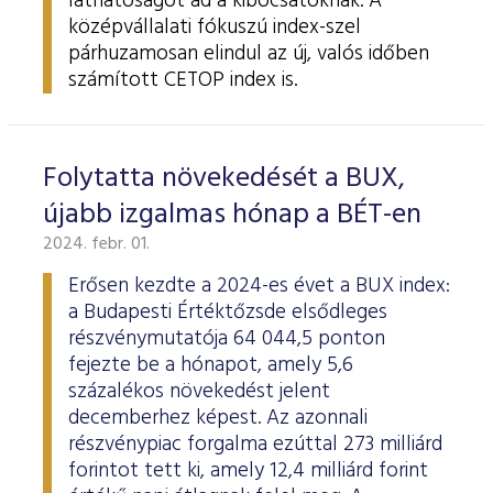
láthatóságot ad a kibocsátóknak. A
középvállalati fókuszú index-szel
párhuzamosan elindul az új, valós időben
számított CETOP index is.
Folytatta növekedését a BUX,
újabb izgalmas hónap a BÉT-en
2024. febr. 01.
Erősen kezdte a 2024-es évet a BUX index:
a Budapesti Értéktőzsde elsődleges
részvénymutatója 64 044,5 ponton
fejezte be a hónapot, amely 5,6
százalékos növekedést jelent
decemberhez képest. Az azonnali
részvénypiac forgalma ezúttal 273 milliárd
forintot tett ki, amely 12,4 milliárd forint