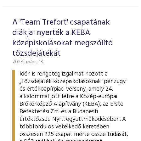
ESG Útmutató
A 'Team Trefort' csapatának
diákjai nyerték a KEBA
középiskolásokat megszólító
tőzsdejátékát
2024. márc. 13.
Idén is rengeteg izgalmat hozott a
„Tőzsdejáték középiskolásoknak” pénzügyi
és értékpapírpiaci verseny, amely 24.
alkalommal jött létre a Közép-európai
Brókerképző Alapítvány (KEBA), az Erste
Befektetési Zrt. és a Budapesti
Értéktőzsde Nyrt. együttműködésében. A
többfordulós vetélkedő keretében
összesen 225 csapat mérte össze tudását,