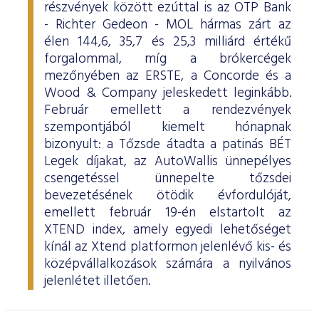
részvények között ezúttal is az OTP Bank
- Richter Gedeon - MOL hármas zárt az
élen 144,6, 35,7 és 25,3 milliárd értékű
forgalommal, míg a brókercégek
mezőnyében az ERSTE, a Concorde és a
Wood & Company jeleskedett leginkább.
Február emellett a rendezvények
szempontjából kiemelt hónapnak
bizonyult: a Tőzsde átadta a patinás BÉT
Legek díjakat, az AutoWallis ünnepélyes
csengetéssel ünnepelte tőzsdei
bevezetésének ötödik évfordulóját,
emellett február 19-én elstartolt az
XTEND index, amely egyedi lehetőséget
kínál az Xtend platformon jelenlévő kis- és
középvállalkozások számára a nyilvános
jelenlétet illetően.