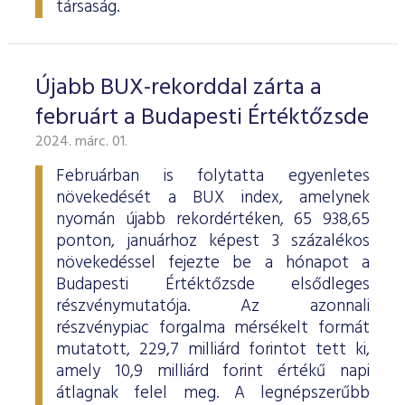
társaság.
Újabb BUX-rekorddal zárta a
februárt a Budapesti Értéktőzsde
2024. márc. 01.
Februárban is folytatta egyenletes
növekedését a BUX index, amelynek
nyomán újabb rekordértéken, 65 938,65
ponton, januárhoz képest 3 százalékos
növekedéssel fejezte be a hónapot a
Budapesti Értéktőzsde elsődleges
részvénymutatója. Az azonnali
részvénypiac forgalma mérsékelt formát
mutatott, 229,7 milliárd forintot tett ki,
amely 10,9 milliárd forint értékű napi
átlagnak felel meg. A legnépszerűbb