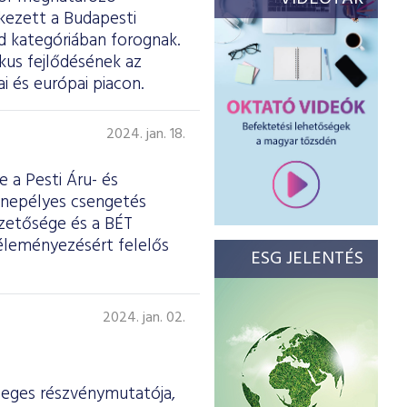
kezett a Budapesti
d kategóriában forognak.
ikus fejlődésének az
i és európai piacon.
2024. jan. 18.
 a Pesti Áru- és
ünnepélyes csengetés
ezetősége és a BÉT
véleményezésért felelős
ESG JELENTÉS
2024. jan. 02.
leges részvénymutatója,