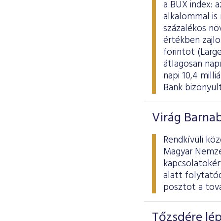
a BUX index:
alkalommal is 
százalékos növ
értékben zajl
forintot (Large
átlagosan napi 
napi 10,4 milli
Bank bizonyult
Virág Barnab
Rendkívüli köz
Magyar Nemzeti
kapcsolatokért
alatt folytató
posztot a tová
Tőzsdére lép