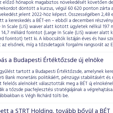
 az előző hónapok magabiztos növekedését követően 
rekordot döntött a kurzus, végül 60 620 ponton zárta a
ekedést jelent 2022-höz képest. Összességében 2,48 eze
ott a kereskedés a BÉT-en – ebből a decemberi részvény
 In Scale (LIS) waiver alatt kötött ügyletek nélkül 197 mi
14,7 milliárd forintot (Large In Scale (LIS) waiver alatt
árd forintot) tett ki. A kibocsátók listáján éves és havi 
 az elsőnek, míg a tőzsdetagok forgalmi rangsorát az E
ás a Budapesti Értéktőzsde új elnöke
gyűlést tartott a Budapesti Értéktőzsde, amelynek ker
 Bank monetáris politikáért, pénzügyi stabilitásért és
 felelős alelnökét választották meg a BÉT új elnökének.
dik a tőzsde piacfejlesztési stratégiájának a végrehajtása
bbiakban is Végh Richárd tölti be.
ett a STRT Holding, tovább bővül a BÉT