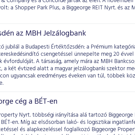
 & Company és a Concorde jártak az élen. A novemberi
 volt: a Shopper Park Plus, a Biggeorge REIT Nyrt. és az
zsdén az MBH Jelzálogbank
tó jubilál a Budapesti Értéktőzsdén: a Prémium kategó
kereskedésindító csengetéssel ünnepelte meg 20 évvel 
 évfordulóját. A társaság, amely mára az MBH Bankcsop
, a két évtized alatt a magyar jelzálogbanki szektor m
iacon ugyancsak eredményes éveken van túl, többek kö
e.
orge cég a BÉT-en
operty Nyrt. többségi irányítása alá tartozó Biggeorge R
BÉT-en. Míg az elsősorban lakó- és logisztikai ingatlanfe
etéssel és alapkezeléssel foglalkozó Biggeorge Propert