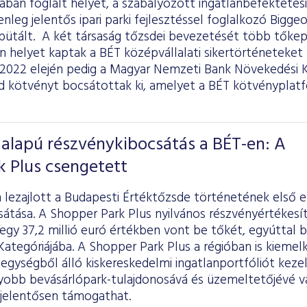
ában foglalt helyet, a szabályozott ingatlanbefektetési
nleg jelentős ipari parki fejlesztéssel foglalkozó Bigge
bütált. A két társaság tőzsdei bevezetését több tőkep
n helyet kaptak a BÉT középvállalati sikertörténetek
 2022 elején pedig a Magyar Nemzeti Bank Növekedési
d kötvényt bocsátottak ki, amelyet a BÉT kötvényplatfo
 alapú részvénykibocsátás a BÉT-en: A
 Plus csengetett
lezajlott a Budapesti Értéktőzsde történetének első e
sátása. A Shopper Park Plus nyilvános részvényértékesí
gy 37,2 millió euró értékben vont be tőkét, egyúttal 
ategóriájába. A Shopper Park Plus a régióban is kieme
 egységből álló kiskereskedelmi ingatlanportfóliót keze
gyobb bevásárlópark-tulajdonosává és üzemeltetőjévé vá
s jelentősen támogathat.