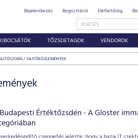
Bejelentkezés
Regisztráció
Elérhetőség
Be
KIBOCSÁTÓK
TŐZSDETAGOK
VENDOROK
SAJTÓSZOBA
SAJTÓKÖZLEMÉNYEK
lemények
 Budapesti Értéktőzsdén - A Gloster imm
tegóriában
reskedésindító csengetés jelezte, hogy a hazai IT sze