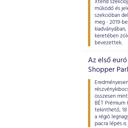
Xtend szekciój
működő és jele
szekcióban de
meg - 2019-be
kiadványában,
keretében zöl
bevezettek.
Az első euró
Shopper Park
Eredményesen 
részvénykiboc
összesen minte
BÉT Prémium K
tekinthető, 18
a régió legna
piacra lépés i