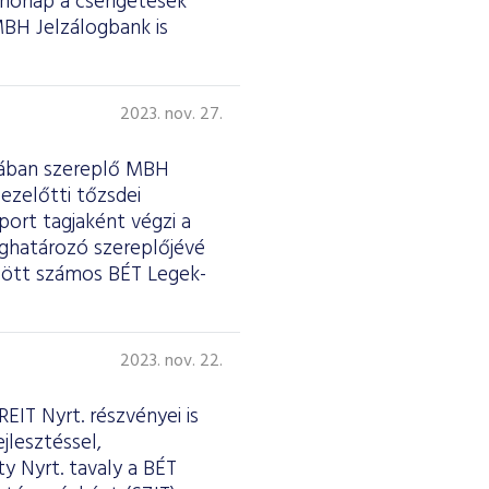
 hónap a csengetések
 MBH Jelzálogbank is
2023. nov. 27.
riában szereplő MBH
ezelőtti tőzsdei
ort tagjaként végzi a
eghatározó szereplőjévé
zött számos BÉT Legek-
2023. nov. 22.
EIT Nyrt. részvényei is
jlesztéssel,
y Nyrt. tavaly a BÉT