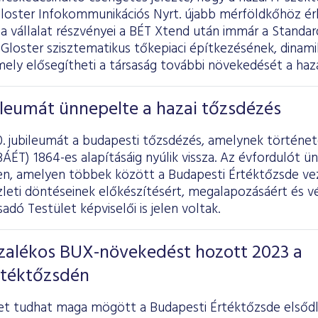
 Gloster Infokommunikációs Nyrt. újabb mérföldkőhöz ér
a vállalat részvényei a BÉT Xtend után immár a Standar
 Gloster szisztematikus tőkepiaci építkezésének, dinam
ly elősegítheti a társaság további növekedését a haza
ileumát ünnepelte a hazai tőzsdézés
. jubileumát a budapesti tőzsdézés, amelynek története
ÁÉT) 1864-es alapításáig nyúlik vissza. Az évfordulót 
-en, amelyen többek között a Budapesti Értéktőzsde v
üzleti döntéseinek előkészítésért, megalapozásáért és 
adó Testület képviselői is jelen voltak.
ázalékos BUX-növekedést hozott 2023 a
rtéktőzsdén
et tudhat maga mögött a Budapesti Értéktőzsde elsőd