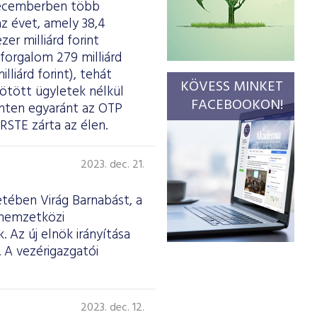
decemberben több
z évet, amely 38,4
r milliárd forint
forgalom 279 milliárd
lliárd forint), tehát
KÖVESS MINKET
 kötött ügyletek nélkül
FACEBOOKON!
szinten egyaránt az OTP
RSTE zárta az élen.
2023. dec. 21.
etében Virág Barnabást, a
 nemzetközi
 Az új elnök irányítása
. A vezérigazgatói
2023. dec. 12.