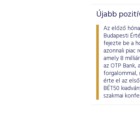
Újabb pozit
Az előző hóna
Budapesti Ért
fejezte be a 
azonnali piac 
amely 8 milliá
az OTP Bank, a
forgalommal,
érte el az el
BÉT50 kiadvány
szakmai konfer