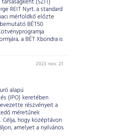
 társaságként (SZIT)
orge REIT Nyrt. a standard
iaci mérföldkő előzte
et bemutató BÉT50
 Kötvényprogramja
rmjára, a BÉT Xbondra is
2023. nov. 21.
uró alapú
tés (IPO) keretében
bevezette részvényeit a
lkedő méretűnek
l. Célja, hogy középtávon
ljon, amelyet a nyilvános