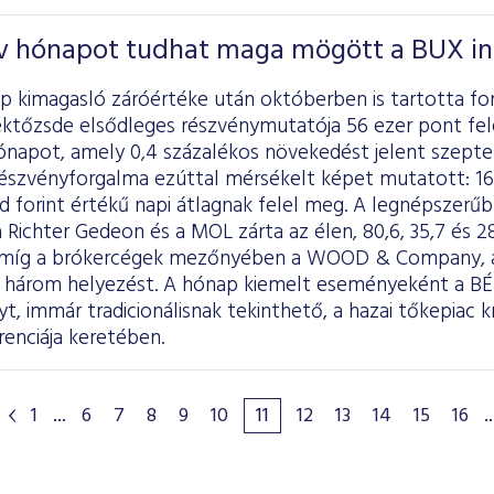
ív hónapot tudhat maga mögött a BUX i
p kimagasló záróértéke után októberben is tartotta for
éktőzsde elsődleges részvénymutatója 56 ezer pont fel
hónapot, amely 0,4 százalékos növekedést jelent szept
részvényforgalma ezúttal mérsékelt képet mutatott: 168 m
rd forint értékű napi átlagnak felel meg. A legnépszerű
 Richter Gedeon és a MOL zárta az élen, 80,6, 35,7 és 28
 míg a brókercégek mezőnyében a WOOD & Company, a
ső három helyezést. A hónap kiemelt eseményeként a B
t, immár tradicionálisnak tekinthető, a hazai tőkepiac 
enciája keretében.
1
...
6
7
8
9
10
11
12
13
14
15
16
..