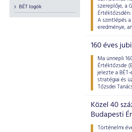
szereplője, a
BÉT logók
Értéktőzsdén: 
A szintlépés a
eredménye, ame
160 éves jub
Ma ünnepli 160
Értéktőzsde (B
jelezte a BÉT
stratégiai és 
Tőzsdei Tanács
Közel 40 sz
Budapesti É
Történelmi év