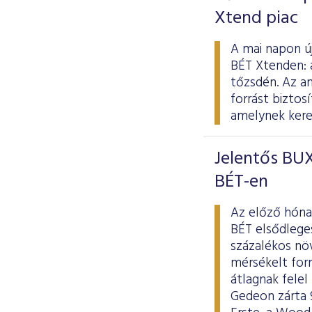
Xtend piac
A mai napon új
BÉT Xtenden: 
tőzsdén. Az a
forrást biztos
amelynek keret
Jelentős BUX
BÉT-en
Az előző hóna
BÉT elsődlege
százalékos nö
mérsékelt form
átlagnak fele
Gedeon zárta 9