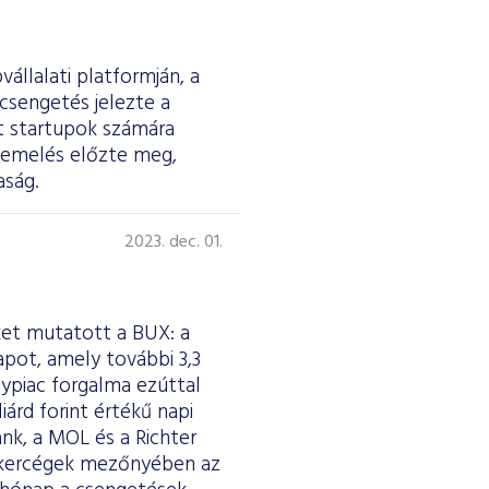
állalati platformján, a
csengetés jelezte a
t startupok számára
keemelés előzte meg,
aság.
a
2023. dec. 01.
ket mutatott a BUX: a
pot, amely további 3,3
ypiac forgalma ezúttal
iárd forint értékű napi
nk, a MOL és a Richter
brókercégek mezőnyében az