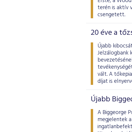
Erste, a Wood
terén is aktív
csengetett.
20 éve a tő
Újabb kibocsá
Jelzálogbank 
bevezetésének
tevékenységét
vált. A tőkep
díjat is elnyerv
Újabb Bigge
A Biggeorge Pr
megjelentek a 
ingatlanbefekt