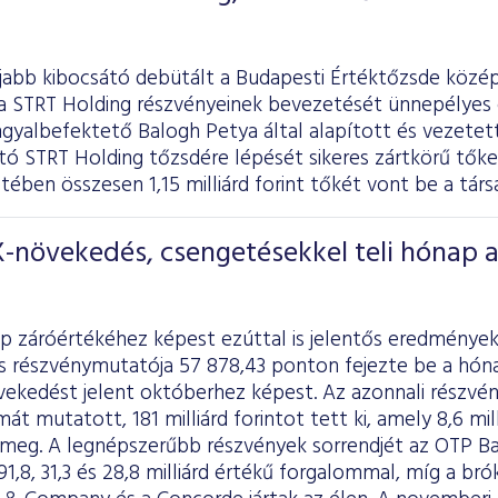
abb kibocsátó debütált a Budapesti Értéktőzsde középv
a STRT Holding részvényeinek bevezetését ünnepélyes 
ngyalbefektető Balogh Petya által alapított és vezetet
ító STRT Holding tőzsdére lépését sikeres zártkörű tő
ében összesen 1,15 milliárd forint tőkét vont be a társ
-növekedés, csengetésekkel teli hónap 
p záróértékéhez képest ezúttal is jelentős eredménye
s részvénymutatója 57 878,43 ponton fejezte be a hóna
vekedést jelent októberhez képest. Az azonnali részvén
át mutatott, 181 milliárd forintot tett ki, amely 8,6 mill
l meg. A legnépszerűbb részvények sorrendjét az OTP Ba
1,8, 31,3 és 28,8 milliárd értékű forgalommal, míg a 