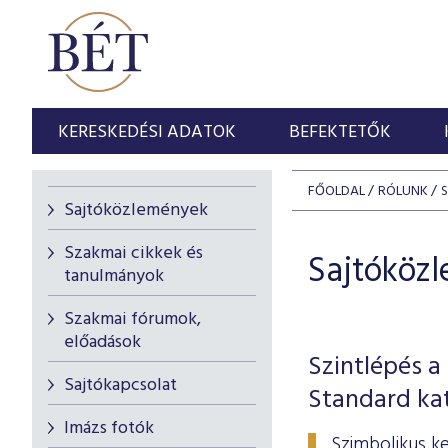
KERESKEDÉSI ADATOK
BEFEKTETŐK
FŐOLDAL
RÓLUNK
Sajtóközlemények
Szakmai cikkek és
Sajtóköz
tanulmányok
Szakmai fórumok,
előadások
Szintlépés a
Sajtókapcsolat
Standard ka
Imázs fotók
Szimbolikus ke