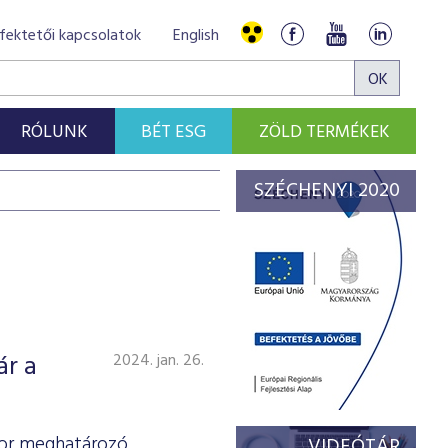
fektetői kapcsolatok
English
RÓLUNK
BÉT ESG
ZÖLD TERMÉKEK
SZÉCHENYI 2020
ár a
2024. jan. 26.
ktor meghatározó
VIDEÓTÁR