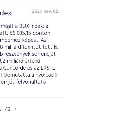
ndex
2023. nov. 02.
máját a BUX index: a
ett, 56 035,15 ponton
emberhez képest. Az
illiárd forintot tett ki,
bb részvények sorrendjét
,2 milliárd értékű
 Concorde és az ERSTE
ÉT bemutatta a nyolcadik
krémjét felvonultató
.
43