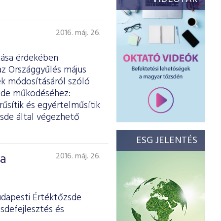
2016. máj. 26.
ítása érdekében
z Országgyűlés május
ek módosításáról szóló
zsde működéséhez:
űsítik és egyértelműsítik
zsde által végezhető
ESG JELENTÉS
 a
2016. máj. 26.
udapesti Értéktőzsde
sdefejlesztés és