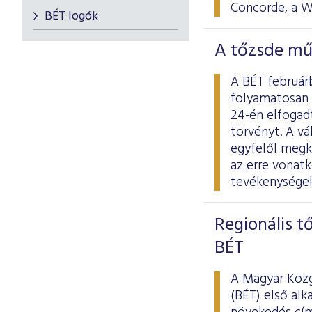
Concorde, a W
BÉT logók
A tőzsde mű
A BÉT februárb
folyamatosan 
24-én elfogad
törvényt. A v
egyfelől megkö
az erre vonat
tevékenységek
Regionális t
BÉT
A Magyar Közg
(BÉT) első al