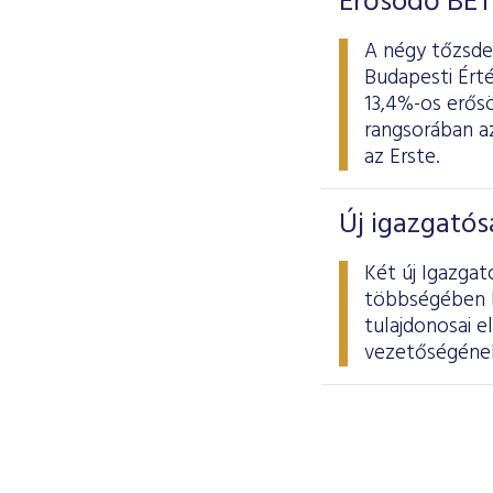
Erősödő BÉT
A négy tőzsdei
Budapesti Érté
13,4%-os erősö
rangsorában az
az Erste.
Új igazgatós
Két új Igazgat
többségében kü
tulajdonosai e
vezetőségének 