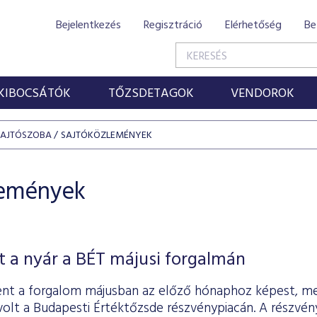
Bejelentkezés
Regisztráció
Elérhetőség
Be
KIBOCSÁTÓK
TŐZSDETAGOK
VENDOROK
SAJTÓSZOBA
SAJTÓKÖZLEMÉNYEK
lemények
 a nyár a BÉT májusi forgalmán
nt a forgalom májusban az előző hónaphoz képest, me
t volt a Budapesti Értéktőzsde részvénypiacán. A részvén