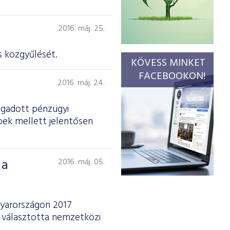
2016. máj. 25.
 köz­gyűlését.
KÖVESS MINKET
FACEBOOKON!
2016. máj. 24.
ogadott pénzügyi
bek mellett jelentősen
 a
2016. máj. 05.
gyarországon 2017
 választotta nemzetközi