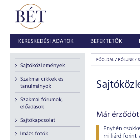
KERESKEDÉSI ADATOK
BEFEKTETŐK
FŐOLDAL
RÓLUNK
Sajtóközlemények
Szakmai cikkek és
Sajtóköz
tanulmányok
Szakmai fórumok,
előadások
Már érződött
Sajtókapcsolat
Enyhén csökke
Imázs fotók
milliárd forin