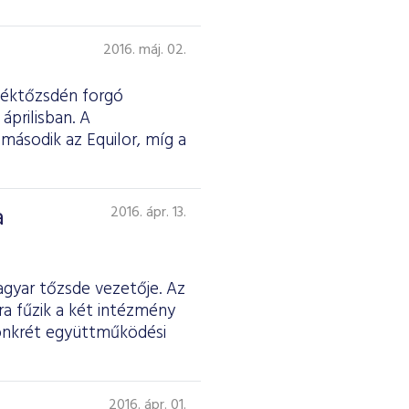
2016. máj. 02.
rtéktőzsdén forgó
áprilisban. A
 második az Equilor, míg a
a
2016. ápr. 13.
gyar tőzsde vezetője. Az
a fűzik a két intézmény
konkrét együttműködési
2016. ápr. 01.