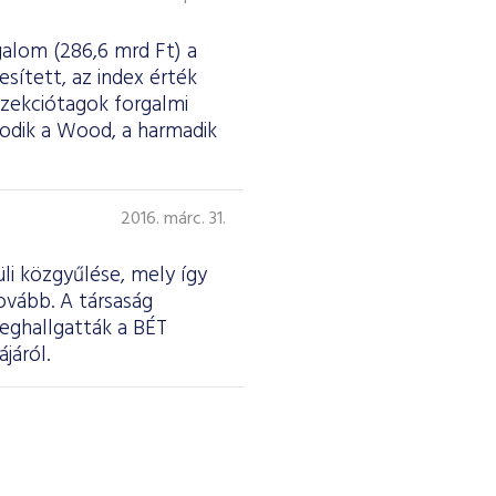
galom (286,6 mrd Ft) a
esített, az index érték
szekciótagok forgalmi
sodik a Wood, a harmadik
2016. márc. 31.
li közgyűlése, mely így
ovább. A társaság
meghallgatták a BÉT
járól.