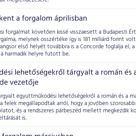
nak megrendezésére.
ent a forgalom áprilisban
si forgalmat követően kissé visszaesett a Budapesti É
galma, melynek összértéke így is 181 milliárd forint volt 
rangsor első helyét továbbra is a Concorde foglalja el, a
a harmadik helyre futott be.
si lehetőségekről tárgyalt a román és 
de vezetője
rgyalt együttműködési lehetőségekről a román és a ma
a felek megállapodtak arról, hogy a jövőben szorosabbr
olatot, és a rendszeres párbeszéd mellett megkezdik 
ltárását is.