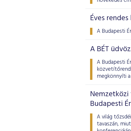
növekedés cí
Éves rendes 
A Budapesti É
A BÉT üdvöz
A Budapesti É
közvetítőrend
megkönnyíti a 
Nemzetközi 
Budapesti É
A világ tőzsd
tavaszán, miu