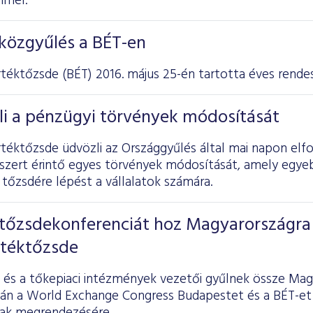
mmel.
közgyűlés a BÉT-en
rtéktőzsde
(BÉT) 2016. május 25-én tartotta éves rendes
li a pénzügyi törvények módosítását
rtéktőzsde üdvözli az Országgyűlés által mai napon elf
szert érintő egyes törvények módosítását, amely egye
tőzsdére lépést a vállalatok számára.
tőzsdekonferenciát hoz Magyarországra
rtéktőzsde
éi és a tőkepiaci intézmények vezetői gyűlnek össze Ma
tán a World Exchange Congress Budapestet és a BÉT-et