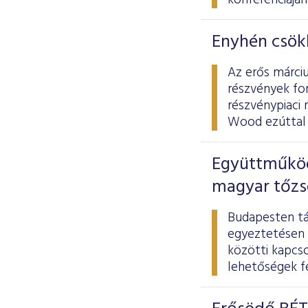
konferenciájá
Enyhén csökk
Az erős márciu
részvények for
részvénypiaci 
Wood ezúttal 
Együttműködé
magyar tőzs
Budapesten tá
egyeztetésen 
közötti kapcs
lehetőségek fe