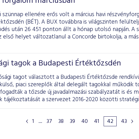
 forgalom márciusban
 szünnap ellenére erős volt a március havi részvényfor
ktőzsdén (BÉT). A BUX továbbra is világszinten felültelj
dés után 26 451 ponton állt a hónap utolsó napján. A 
 első helyet változatlanul a Concorde birtokolja, a má
ági tagok a Budapesti Értéktőzsdén
ósági tagot választott a Budapesti Értéktőzsde rendkívü
lső, piaci szereplők által delegált tagokkal működik t
lfogadták a tőzsde új javadalmazási szabályzatát is és 
tájékoztatását a szervezet 2016-2020 közötti stratégiá
1
...
37
38
39
40
41
42
43