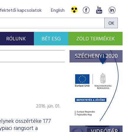
fektetői kapcsolatok
English
RÓLUNK
BÉT ESG
ZÖLD TERMÉKEK
SZÉCHENYI 2020
2016. jún. 01.
lynek összértéke 177
ypiaci rangsort a
VIDEÓTÁR