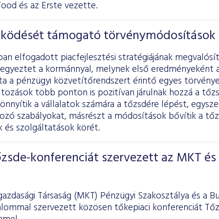
ood és az Erste vezette.
ködését támogató törvénymódosítások
an elfogadott piacfejlesztési stratégiájának megvalós
egyeztet a kormánnyal, melynek első eredményeként a
ta a pénzügyi közvetítőrendszert érintő egyes törvény
áltozások több ponton is pozitívan járulnak hozzá a tő
nnyítik a vállalatok számára a tőzsdére lépést, egyszer
kozó szabályokat, másrészt a módosítások bővítik a tő
 és szolgáltatások körét.
őzsde-konferenciát szervezett az MKT és
azdasági Társaság (MKT) Pénzügyi Szakosztálya és a B
kalommal szervezett közösen tőkepiaci konferenciát Tőz