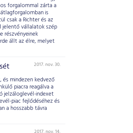
tos forgalommal zárta a
 átlagforgalomban is
ül csak a Richter és az
jelentő vállalatok szép
e részvényeinek
rde állt az élre, melyet
sét
2017. nov. 30.
ik, és mindezen kedvező
külő piacra reagálva a
 jelzáloglevél-indexet
evél-piac fejlődéséhez és
ban a hosszabb távra
2017. nov. 14.