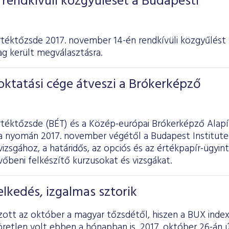
rendkívüli közgyűlését a Budapesti
téktőzsde 2017. november 14-én rendkívüli közgyűlést 
ag került megválasztásra.
oktatási cége átveszi a Brókerképző
rtéktőzsde (BÉT) és a Közép-európai Brókerképző Alap
 nyomán 2017. november végétől a Budapest Institute o
vizsgához, a határidős, az opciós és az értékpapír-ügyin
őbeni felkészítő kurzusokat és vizsgákat.
lkedés, izgalmas sztorik
ott az október a magyar tőzsdétől, hiszen a BUX index
retlen volt ebben a hónapban is, 2017. október 26-án ú