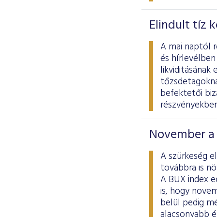
Elindult tíz
A mai naptól 
és hírlevélben
likviditásának 
tőzsdetagoknak
befektetői biz
részvényekben
November a 
A szürkeség e
továbbra is nö
A BUX index e
is, hogy novem
belül pedig mé
alacsonyabb é