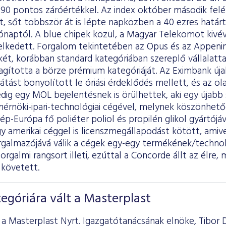
890 pontos záróértékkel. Az index október második felé
rt, sőt többször át is lépte napközben a 40 ezres határt
ónaptól. A blue chipek közül, a Magyar Telekomot kivé
lkedett. Forgalom tekintetében az Opus és az Appeni
két, korábban standard kategóriában szereplő vállalatta
agította a börze prémium kategóriáját. Az Eximbank úja
tást bonyolított le óriási érdeklődés mellett, és az olaj
ig egy MOL bejelentésnek is örülhettek, aki egy újabb 
mérnöki-ipari-technológiai cégével, melynek köszönhet
p-Európa fő poliéter poliol és propilén glikol gyártójává
y amerikai céggel is licenszmegállapodást kötött, amiv
rgalmazójává válik a cégek egy-egy termékének/technol
forgalmi rangsort illeti, ezúttal a Concorde állt az élre
 követett.
góriára vált a Masterplast
a Masterplast Nyrt. Igazgatótanácsának elnöke, Tibor D