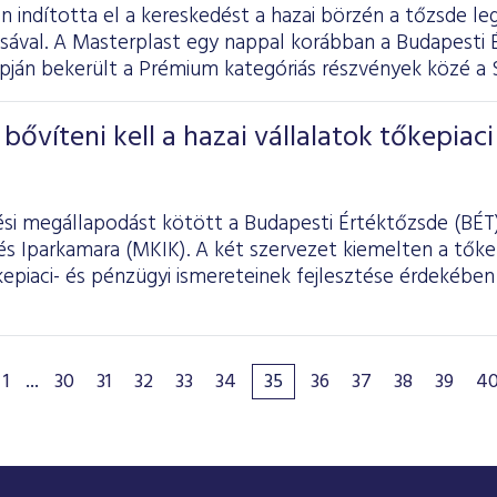
n indította el a kereskedést a hazai börzén a tőzsde l
sával. A Masterplast egy nappal korábban a Budapesti 
pján bekerült a Prémium kategóriás részvények közé a 
bővíteni kell a hazai vállalatok tőkepiaci
i megállapodást kötött a Budapesti Értéktőzsde (BÉT)
s Iparkamara (MKIK). A két szervezet kiemelten a tőkep
kepiaci- és pénzügyi ismereteinek fejlesztése érdekébe
1
...
30
31
32
33
34
35
36
37
38
39
4