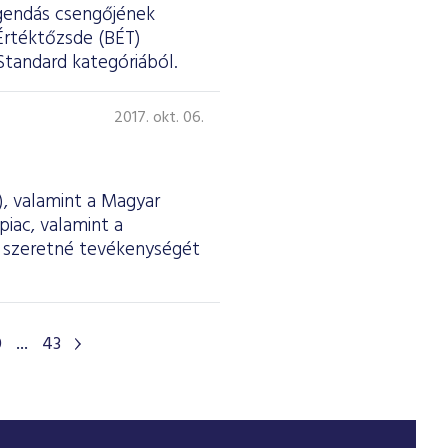
egendás csengőjének
Értéktőzsde (BÉT)
Standard kategóriából.
2017. okt. 06.
, valamint a Magyar
iac, valamint a
n szeretné tevékenységét
0
...
43