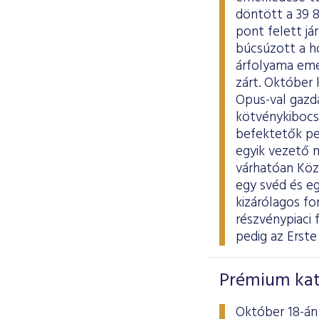
döntött a 39 
pont felett já
búcsúzott a h
árfolyama eme
zárt. Október 
Opus-val gazd
kötvénykibocsá
befektetők ped
egyik vezető 
várhatóan Közé
egy svéd és eg
kizárólagos fo
részvénypiaci 
pedig az Erste
Prémium kate
Október 18-án 