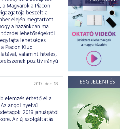
, a Magyarok a Piacon
rigazgatója beszélt a
mber elején megtartott
 hogy a hazánkban ma
 tőzsdei lehetőségekről
 egyfajta lehetséges
a Piacon Klub
atával, valamint hiteles,
örekszenek pozitív irányú
ESG JELENTÉS
2017. dec. 18.
b elemzés érhető el a
. Az angol nyelvű
sdetagok. 2018 januárjától
öre. Az új szolgáltatás