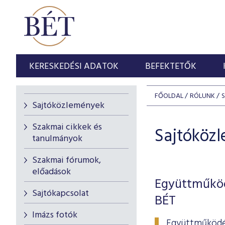
KERESKEDÉSI ADATOK
BEFEKTETŐK
FŐOLDAL
RÓLUNK
Sajtóközlemények
Szakmai cikkek és
Sajtóköz
tanulmányok
Szakmai fórumok,
előadások
Együttműköd
Sajtókapcsolat
BÉT
Imázs fotók
Együttműködés