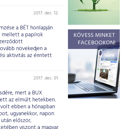
2017. dec. 12.
emzése a BÉT honlapján
k mellett a papírok
KÖVESS MINKET
 szerződött
FACEBOOKON!
 tovább növekedjen a
i aktivitás az érintett
2017. dec. 01.
sdére, mert a BUX
tett az elmúlt hetekben.
n volt ebben a hónapban
apot, ugyanekkor, napon
 után először,
tetében viszont a magyar