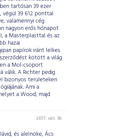
ben tartósan 39 ezer
, végül 39 612 ponttal
ve, valamennyi cég
nn nagyon erős hónapot
l, a Masterplasttal és az
bb hazai
ipari papírok iránt lelkes
szerződést kötött a világ
ően a Mol-csoport
 válik. A Richter pedig
el bizonyos területeken
ógiájának. Ami a
, melyet a Wood, majd
2017. okt. 18.
ávid, és alelnöke, Ács