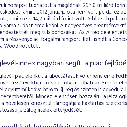
üli hónapot tudhatott a magáénak: 297,8 milliárd forin
skedést, amire 2012 januárja óta nem volt példa, ez az
, ami közel 14,2 milliárd forint volt. A blue chipek köz
lyama tudott emelkedni. A negyedéves eredményekről 
endeztették meg tulajdonosaikat. Az Alteo bejelentett
mi a részvénypiaci forgalmi rangsort illeti, ismét a Conco
d a Wood követett.
glevél-index nagyban segíti a piac fejlődé
oglevél-piac élénkül, a kibocsátások volumene emelked
következő években tovább folytatódhatnak. Erre az élén
 együttműködve három új, régiós szinten is egyedülálló
decemberétől. Mindez jelentősen hozzájárul a jelzálogl
ia növelésén keresztül támogatja a háztartási szektor
tozású jelzáloghitelek elterjedését.