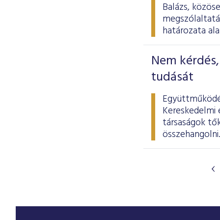
Balázs, közöse
megszólaltatá
határozata ala
Nem kérdés, 
tudását
Együttműködés
Kereskedelmi é
társaságok tő
összehangolni.