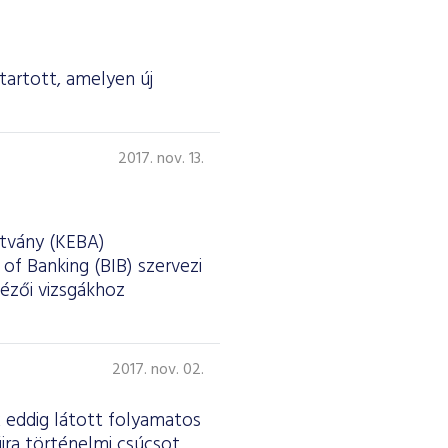
tartott, amelyen új
2017. nov. 13.
ítvány (KEBA)
f Banking (BIB) szervezi
tézői vizsgákhoz
2017. nov. 02.
 eddig látott folyamatos
jra történelmi csúcsot