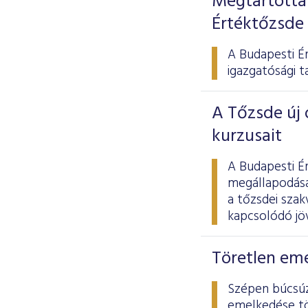
Megtartotta 
Értéktőzsde
A Budapesti Ér
igazgatósági t
A Tőzsde új 
kurzusait
A Budapesti É
megállapodása
a tőzsdei szak
kapcsolódó jöv
Töretlen eme
Szépen búcsúz
emelkedése tö