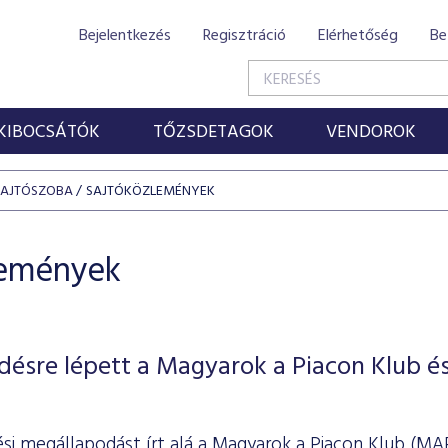
Bejelentkezés
Regisztráció
Elérhetőség
Be
KIBOCSÁTÓK
TŐZSDETAGOK
VENDOROK
SAJTÓSZOBA
SAJTÓKÖZLEMÉNYEK
lemények
ésre lépett a Magyarok a Piacon Klub és
i megállapodást írt alá a Magyarok a Piacon Klub (MAP