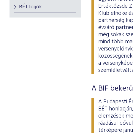
Értéktőzsde Z
BÉT logók
Klub elnöke és
partnerség ka
évzáró partne
még sokak sze
mind több magy
versenyelőnyk
közösségének e
a versenyképes
szemléletvált
A BIF bekerü
A Budapesti É
BÉT honlapján,
elemzések mell
ráadásul bővül
térképére januá