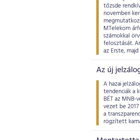
tőzsde rendkív
novemberi kere
megmutatkozott
MTelekom árfo
számokkal örv
felosztását. A
az Erste, maj
Az új jelzálo
A hazai jelzál
tendenciák a 
BÉT az MNB-vel
vezet be 2017 
a transzparenc
rögzített kama