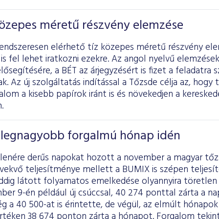
 közepes méretű részvény elemzése
rendszeresen elérhető tíz közepes méretű részvény el
 is fel lehet iratkozni ezekre. Az angol nyelvű elemzése
elősegítésére, a BÉT az árjegyzésért is fizet a feladatra
. Az új szolgáltatás indítással a Tőzsde célja az, hogy
alom a kisebb papírok iránt is és növekedjen a kereskedés
.
legnagyobb forgalmú hónap idén
llenére derűs napokat hozott a november a magyar tőz
vekvő teljesítménye mellett a BUMIX is szépen teljesí
ddig látott folyamatos emelkedése olyannyira töretle
ber 9-én például új csúccsal, 40 274 ponttal zárta a n
g a 40 500-at is érintette, de végül, az elmúlt hónapok
rtéken 38 674 ponton zárta a hónapot. Forgalom tekin