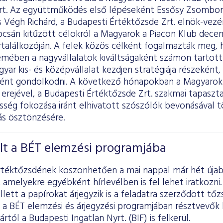
rt. Az együttműködés első lépéseként Essősy Zsombor
 Végh Richárd, a Budapesti Értéktőzsde Zrt. elnök-vezé
pcsán kitűzött célokról a Magyarok a Piacon Klub dece
rtalálkozóján. A felek közös célként fogalmazták meg,
mében a nagyvállalatok kiváltságaként számon tartott
ar kis- és középvállalat kezdjen stratégiája részeként,
ént gondolkodni. A következő hónapokban a Magyarok 
rejével, a Budapesti Értéktőzsde Zrt. szakmai tapasztal
ség fokozása iránt elhivatott szószólók bevonásával t
ás ösztönzésére.
lt a BÉT elemzési programjába
rtéktőzsdének köszönhetően a mai nappal már hét újab
 amelyekre egyébként hírlevélben is fel lehet iratkozni
ett a papírokat árjegyzik is a feladatra szerződött tőz
 a BÉT elemzési és árjegyzési programjában résztvevők k
rtól a Budapesti Ingatlan Nyrt. (BIF) is felkerül.