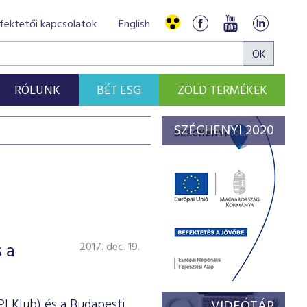
fektetői kapcsolatok
English
RÓLUNK
BÉT ESG
ZÖLD TERMÉKEK
SZÉCHENYI 2020
 a
2017. dec. 19.
I Klub) és a Budapesti
VIDEÓTÁR