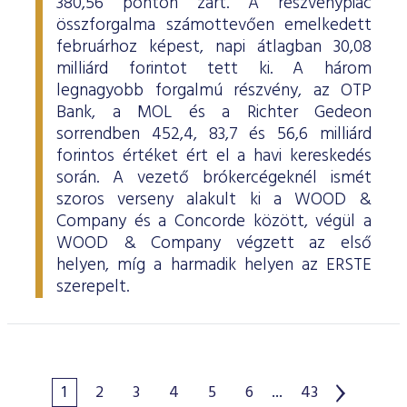
380,56 ponton zárt. A részvénypiac
összforgalma számottevően emelkedett
februárhoz képest, napi átlagban 30,08
milliárd forintot tett ki. A három
legnagyobb forgalmú részvény, az OTP
Bank, a MOL és a Richter Gedeon
sorrendben 452,4, 83,7 és 56,6 milliárd
forintos értéket ért el a havi kereskedés
során. A vezető brókercégeknél ismét
szoros verseny alakult ki a WOOD &
Company és a Concorde között, végül a
WOOD & Company végzett az első
helyen, míg a harmadik helyen az ERSTE
szerepelt.
1
2
3
4
5
6
...
43