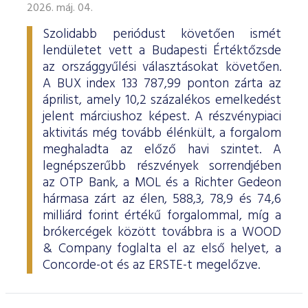
2026. máj. 04.
Szolidabb periódust követően ismét
lendületet vett a Budapesti Értéktőzsde
az országgyűlési választásokat követően.
A BUX index 133 787,99 ponton zárta az
áprilist, amely 10,2 százalékos emelkedést
jelent márciushoz képest. A részvénypiaci
aktivitás még tovább élénkült, a forgalom
meghaladta az előző havi szintet. A
legnépszerűbb részvények sorrendjében
az OTP Bank, a MOL és a Richter Gedeon
hármasa zárt az élen, 588,3, 78,9 és 74,6
milliárd forint értékű forgalommal, míg a
brókercégek között továbbra is a WOOD
& Company foglalta el az első helyet, a
Concorde-ot és az ERSTE-t megelőzve.