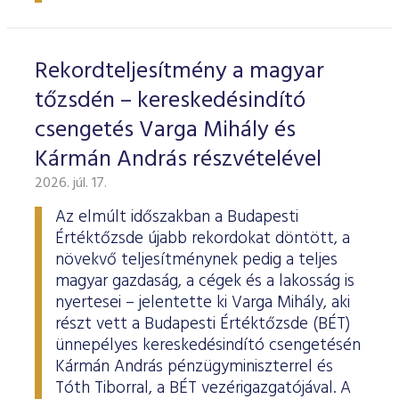
ESG Útmutató
Rekordteljesítmény a magyar
tőzsdén – kereskedésindító
csengetés Varga Mihály és
Kármán András részvételével
2026. júl. 17.
Az elmúlt időszakban a Budapesti
Értéktőzsde újabb rekordokat döntött, a
növekvő teljesítménynek pedig a teljes
magyar gazdaság, a cégek és a lakosság is
nyertesei – jelentette ki Varga Mihály, aki
részt vett a Budapesti Értéktőzsde (BÉT)
ünnepélyes kereskedésindító csengetésén
Kármán András pénzügyminiszterrel és
Tóth Tiborral, a BÉT vezérigazgatójával. A