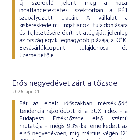
új szereplő jelent meg a hazai
ingatlanbefektetési szektorban a BÉT
szabályozott piacán. A vállalat a
kiskereskedelmi ingatlanok tulajdonlására
és fejlesztésére építi stratégiáját, jelenleg
az ország egyik legnagyobb plázája, a KÖKI
Bevásárlóközpont tulajdonosa és
üzemeltetője.
Erős negyedévet zárt a tőzsde
2026. ápr. 01.
Bár az eltelt időszakban mérséklődő
tendencia rajzolódott ki, a BUX index – a
Budapesti Értéktőzsde első számú
mutatója – mégis 9,3%-kal emelkedett az
első negyedévben, míg március végén 121