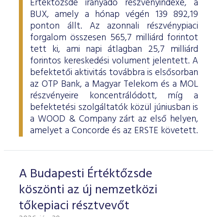
Értéktőzsde irányadó részvényindexe, a
BUX, amely a hónap végén 139 892,19
ponton állt. Az azonnali részvénypiaci
forgalom összesen 565,7 milliárd forintot
tett ki, ami napi átlagban 25,7 milliárd
forintos kereskedési volument jelentett. A
befektetői aktivitás továbbra is elsősorban
az OTP Bank, a Magyar Telekom és a MOL
részvényeire koncentrálódott, míg a
befektetési szolgáltatók közül júniusban is
a WOOD & Company zárt az első helyen,
amelyet a Concorde és az ERSTE követett.
A Budapesti Értéktőzsde
köszönti az új nemzetközi
tőkepiaci résztvevőt