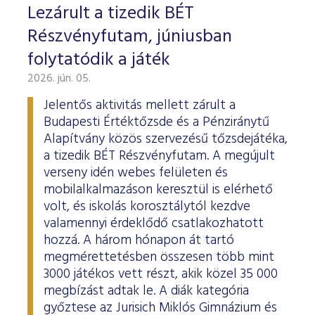
Lezárult a tizedik BÉT
Részvényfutam, júniusban
folytatódik a játék
2026. jún. 05.
Jelentős aktivitás mellett zárult a
Budapesti Értéktőzsde és a Pénziránytű
Alapítvány közös szervezésű tőzsdejátéka,
a tizedik BÉT Részvényfutam. A megújult
verseny idén webes felületen és
mobilalkalmazáson keresztül is elérhető
volt, és iskolás korosztálytól kezdve
valamennyi érdeklődő csatlakozhatott
hozzá. A három hónapon át tartó
megmérettetésben összesen több mint
3000 játékos vett részt, akik közel 35 000
megbízást adtak le. A diák kategória
győztese az Jurisich Miklós Gimnázium és