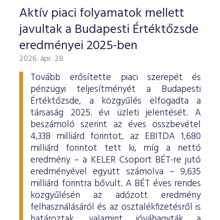
Aktív piaci folyamatok mellett
javultak a Budapesti Értéktőzsde
eredményei 2025-ben
2026. ápr. 28.
Tovább erősítette piaci szerepét és
pénzügyi teljesítményét a Budapesti
Értéktőzsde, a közgyűlés elfogadta a
társaság 2025. évi üzleti jelentését. A
beszámoló szerint az éves összbevétel
4,338 milliárd forintot, az EBITDA 1,680
milliárd forintot tett ki, míg a nettó
eredmény – a KELER Csoport BÉT-re jutó
eredményével együtt számolva – 9,635
milliárd forintra bővült. A BÉT éves rendes
közgyűlésén az adózott eredmény
felhasználásáról és az osztalékfizetésről is
határoztak, valamint jóváhagyták a