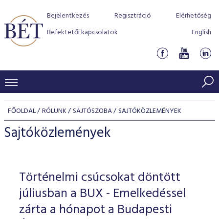
Bejelentkezés
Regisztráció
Elérhetőség
Befektetői kapcsolatok
English
KERESKEDÉSI ADATOK
FŐOLDAL
RÓLUNK
SAJTÓSZOBA
SAJTÓKÖZLEMÉNYEK
INDEXEK
BEFEKTETŐK
Sajtóközlemények
Részvényindexek
Piaci forgalom
Termékcsoportok
KIBOCSÁTÓK
Kötvényindexek
Kedvenc instrumentumok
Szabályozás
Indexek
Részvény és vállalati kötvény tőzsdei bevezetését támoga
Történelmi csúcsokat döntött
TŐZSDETAGOK
Jelzáloglevél indexek
program
Azonnali Piac
Alkalmazott díjstruktúra
BÉT szabályzatok
Részvény szekció
júliusban a BUX - Emelkedéssel
Tőzsdetagok, üzletkötők
VENDOROK
Vállalati kötvény indexek
Származékos piac
BÉT Xtend - Részvénypiac egyszerűen
Részvények
zárta a hónapot a Budapesti
Elszámolás
Befektetővédelem
Hitelpapír szekció
Útmutató a taggá váláshoz