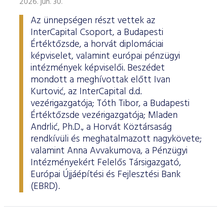
2026. jún. 30.
Az ünnepségen részt vettek az
InterCapital Csoport, a Budapesti
Értéktőzsde, a horvát diplomáciai
képviselet, valamint európai pénzügyi
intézmények képviselői. Beszédet
mondott a meghívottak előtt Ivan
Kurtović, az InterCapital d.d.
vezérigazgatója; Tóth Tibor, a Budapesti
Értéktőzsde vezérigazgatója; Mladen
Andrlić, Ph.D., a Horvát Köztársaság
rendkívüli és meghatalmazott nagykövete;
valamint Anna Avvakumova, a Pénzügyi
Intézményekért Felelős Társigazgató,
Európai Újjáépítési és Fejlesztési Bank
(EBRD).