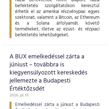
hazai befektetők forint alapon, hazai
befektetési szolgáltatókon keresztül
érhetik el az amerikai részvénypiac egyes
szektorait, valamint a Bitcoin, az Ethereum
és a Solana árfolyamát követő
termékeket, illetve az ezüst- és rézpiaci
befektetési lehetőségeket.
A BUX emelkedéssel zárta a
júniust – továbbra is
kiegyensúlyozott kereskedés
jellemezte a Budapesti
Értéktőzsdét
2026. júl. 01.
Emelkedéssel zárta a júniust a Budapesti