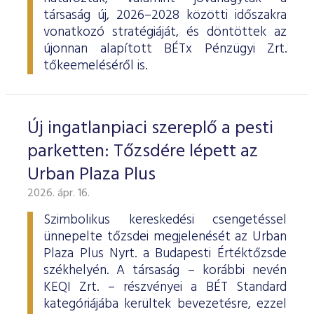
társaság új, 2026–2028 közötti időszakra
vonatkozó stratégiáját, és döntöttek az
újonnan alapított BÉTx Pénzügyi Zrt.
tőkeemeléséről is.
Új ingatlanpiaci szereplő a pesti
parketten: Tőzsdére lépett az
Urban Plaza Plus
2026. ápr. 16.
Szimbolikus kereskedési csengetéssel
ünnepelte tőzsdei megjelenését az Urban
Plaza Plus Nyrt. a Budapesti Értéktőzsde
székhelyén. A társaság – korábbi nevén
KEQI Zrt. – részvényei a BÉT Standard
kategóriájába kerültek bevezetésre, ezzel