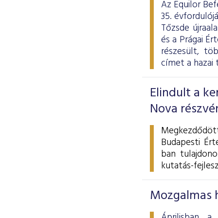
Az Equilor Bef
35. évforduló
Tőzsde újraal
és a Prágai É
részesült, tö
címet a hazai 
Elindult a k
Nova részvé
Megkezdődött
Budapesti Ért
ban tulajdono
kutatás-fejlesz
Mozgalmas h
Áprilisban a