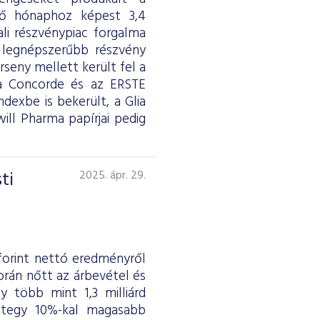
ző hónaphoz képest 3,4
li részvénypiac forgalma
 A legnépszerűbb részvény
seny mellett került fel a
a Concorde és az ERSTE
exbe is bekerült, a Glia
ll Pharma papírjai pedig
ti
2025. ápr. 29.
 forint nettó eredményről
orán nőtt az árbevétel és
 több mint 1,3 milliárd
integy 10%-kal magasabb