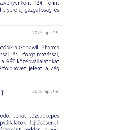
észvényenként 124 forint
elyére új igazgatósági és
2025. ápr. 25.
atódik a Goodwill Pharma
ssal és -forgalmazással,
 a BÉT középvállalatokat
rföldkövet jelent a cég
ÉT
2025. ápr. 09.
ködő, tehát tőzsdeképes
vállalatok fejlődésének