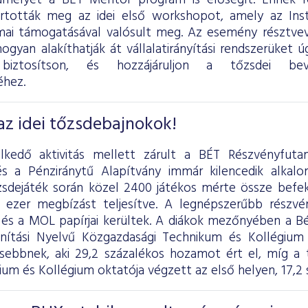
amelyet a BÉT Mentor program is elősegít. Ennek 
rtották meg az idei első workshopot, amely az Inst
ai támogatásával valósult meg. Az esemény résztvev
hogyan alakíthatják át vállalatirányítási rendszerüket 
biztosítson, és hozzájáruljon a tőzsdei bev
hez.
z idei tőzsdebajnokok!
elkedő aktivitás mellett zárult a BÉT Részvényfut
és a Pénziránytű Alapítvány immár kilencedik alka
sdejáték során közel 2400 játékos mérte össze befek
 ezer megbízást teljesítve. A legnépszerűbb rész
 és a MOL papírjai kerültek. A diákok mezőnyében a B
nítási Nyelvű Közgazdasági Technikum és Kollégium 
ebbnek, aki 29,2 százalékos hozamot ért el, míg a t
ium és Kollégium oktatója végzett az első helyen, 17,2