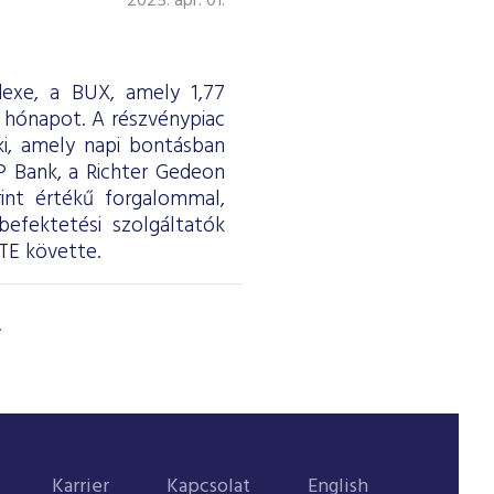
2025. ápr. 01.
dexe, a BUX, amely 1,77
 hónapot. A részvénypiac
 ki, amely napi bontásban
TP Bank, a Richter Gedeon
rint értékű forgalommal,
efektetési szolgáltatók
TE követte.
Karrier
Kapcsolat
English