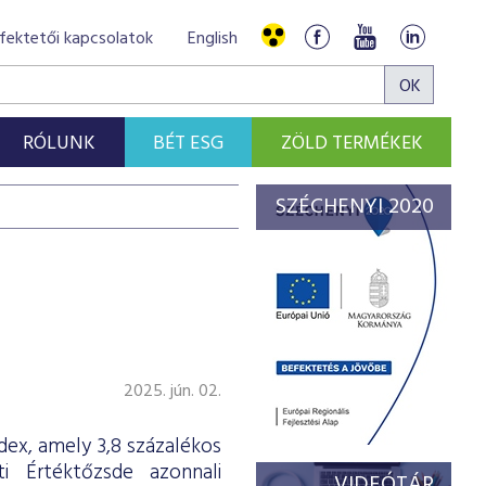
fektetői kapcsolatok
English
RÓLUNK
BÉT ESG
ZÖLD TERMÉKEK
SZÉCHENYI 2020
2025. jún. 02.
ex, amely 3,8 százalékos
 Értéktőzsde azonnali
VIDEÓTÁR