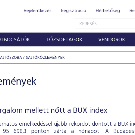
Bejelentkezés
Regisztráció
Elérhetőség
Be
KIBOCSÁTÓK
TŐZSDETAGOK
VENDOROK
SAJTÓSZOBA
SAJTÓKÖZLEMÉNYEK
lemények
rgalom mellett nőtt a BUX index
amatos emelkedéssel újabb rekordot döntött a BUX ind
l 95 698,3 ponton zárta a hónapot. A Budapesti