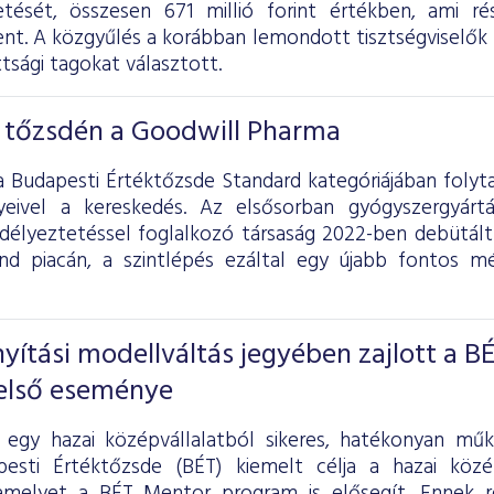
zetését, összesen 671 millió forint értékben, ami r
ent. A közgyűlés a korábban lemondott tisztségviselők h
tsági tagokat választott.
a tőzsdén a Goodwill Pharma
a Budapesti Értéktőzsde Standard kategóriájában folyt
yeivel a kereskedés. Az elsősorban gyógyszergyártá
délyeztetéssel foglalkozó társaság 2022-ben debütált
d piacán, a szintlépés ezáltal egy újabb fontos mé
nyítási modellváltás jegyében zajlott a B
 első eseménye
 egy hazai középvállalatból sikeres, hatékonyan mű
esti Értéktőzsde (BÉT) kiemelt célja a hazai közép