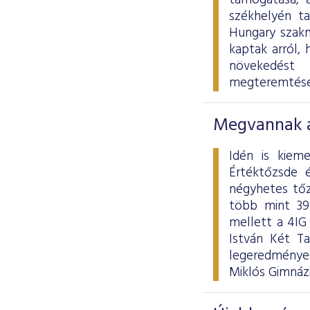
támogatása, 
székhelyén ta
Hungary szakm
kaptak arról, 
növekedést 
megteremtésé
Megvannak a
Idén is kiem
Értéktőzsde 
négyhetes tőz
több mint 39
mellett a 4IG
István Két Ta
legeredményes
Miklós Gimnáz