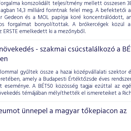
forgalma konszolidált teljesítmény mellett összesen 385
tlagban 14,3 milliárd forintnak felel meg. A befektetői a
er Gedeon és a MOL papírjai köré koncentrálódott, a
intos forgalmat bonyolítottak. A brókercégek köz
 ERSTE emelkedett ki a mezőnyből.
növekedés - szakmai csúcstalálkozó a B
ben
alommal gyűltek össze a hazai középvállalati szektor é
retében, amely a Budapesti Értéktőzsde éves rendsz
lt eseménye. A BÉT50 közösség tagjai ezúttal az egé
vekedés témájában mélyíthették el ismereteiket a Ric
ileumot ünnepel a magyar tőkepiacon az