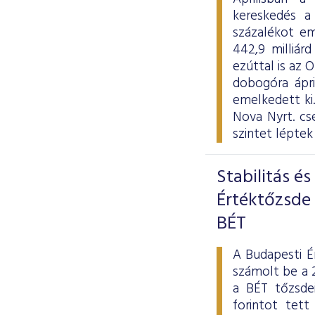
kereskedés a
százalékot em
442,9 milliárd
ezúttal is az 
dobogóra ápr
emelkedett ki
Nova Nyrt. cs
szintet léptek
Stabilitás é
Értéktőzsde 
BÉT
A Budapesti É
számolt be a 2
a BÉT tőzsde
forintot tet