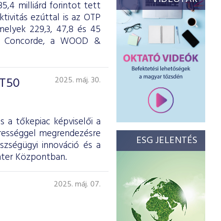
,4 milliárd forintot tett
ktivitás ezúttal is az OTP
melyek 229,3, 47,8 és 45
ül a Concorde, a WOOD &
ÉT50
2025. máj. 30.
s a tőkepiac képviselői a
erességgel megrendezésre
ESG JELENTÉS
szségügyi innováció és a
hter Központban.
2025. máj. 07.