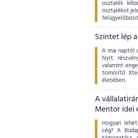
osztalék kifi
osztalékot jel
felügyelőbizot
Szintet lép 
A mai naptól 
Nyrt. részvén
valamint enge
tömörítő Xten
életében.
A vállalatirá
Mentor idei
Hogyan lehet
cég? A Budap