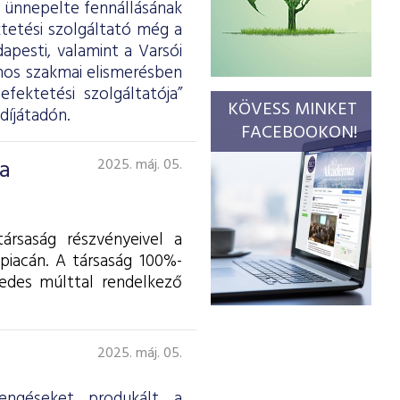
l ünnepelte fennállásának
ktetési szolgáltató még a
apesti, valamint a Varsói
ámos szakmai elismerésben
fektetési szolgáltatója”
KÖVESS MINKET
díjátadón.
FACEBOOKON!
ia
2025. máj. 05.
ársaság részvényeivel a
piacán. A társaság 100%-
zedes múlttal rendelkező
2025. máj. 05.
engéseket produkált a