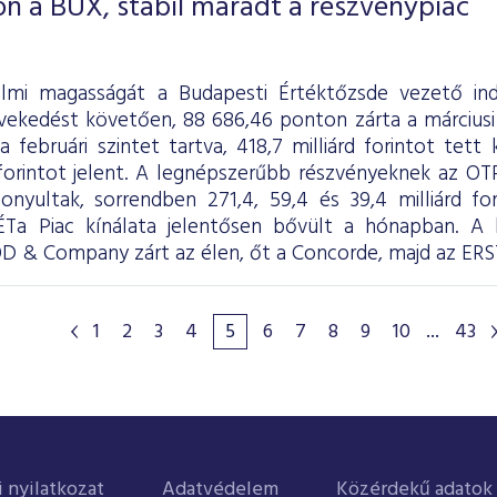
n a BUX, stabil maradt a részvénypiac
nelmi magasságát a Budapesti Értéktőzsde vezető in
vekedést követően, 88 686,46 ponton zárta a márciusi
 februári szintet tartva, 418,7 milliárd forintot tett
d forintot jelent. A legnépszerűbb részvényeknek az O
nyultak, sorrendben 271,4, 59,4 és 39,4 milliárd fo
Ta Piac kínálata jelentősen bővült a hónapban. A b
 & Company zárt az élen, őt a Concorde, majd az ERS
1
2
3
4
5
6
7
8
9
10
...
43
i nyilatkozat
Adatvédelem
Közérdekű adatok