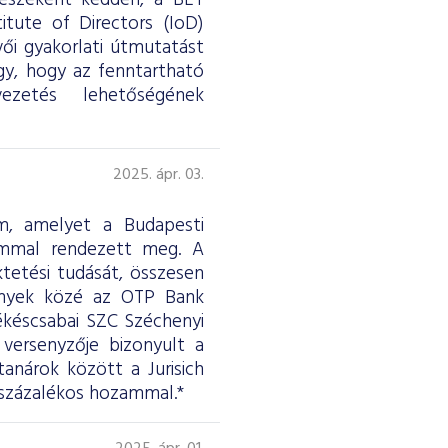
részeként kedden, a BÉT
itute of Directors (IoD)
ői gyakorlati útmutatást
úgy, hogy az fenntartható
ezetés lehetőségének
2025. ápr. 03.
am, amelyet a Budapesti
lommal rendezett meg. A
tetési tudását, összesen
vények közé az OTP Bank
ékéscsabai SZC Széchenyi
versenyzője bizonyult a
anárok között a Jurisich
 százalékos hozammal.*