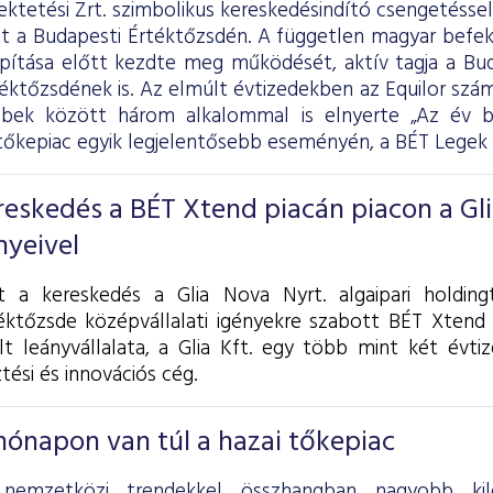
ektetési Zrt. szimbolikus kereskedésindító csengetésse
ját a Budapesti Értéktőzsdén. A független magyar befe
apítása előtt kezdte meg működését, aktív tagja a Bud
rtéktőzsdének is. Az elmúlt évtizedekben az Equilor sz
bbek között három alkalommal is elnyerte „Az év be
tőkepiac egyik legjelentősebb eseményén, a BÉT Legek 
ereskedés a BÉT Xtend piacán piacon a Gl
nyeivel
 a kereskedés a Glia Nova Nyrt. algaipari holdingt
éktőzsde középvállalati igényekre szabott BÉT Xtend 
lt leányvállalata, a Glia Kft. egy több mint két évti
tési és innovációs cég.
ónapon van túl a hazai tőkepiac
 nemzetközi trendekkel összhangban nagyobb kil