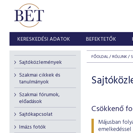
KERESKEDÉSI ADATOK
BEFEKTETŐK
FŐOLDAL
RÓLUNK
Sajtóközlemények
Szakmai cikkek és
Sajtóköz
tanulmányok
Szakmai fórumok,
előadások
Csökkenő fo
Sajtókapcsolat
Májusban foly
Imázs fotók
emelkedésse