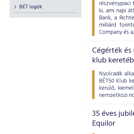
részvénypiaci 
BÉT logók
ki, ami napi á
Bank, a Richt
milliárd for
Company és az
Cégérték és 
klub kereté
Nyolcadik alk
BÉT50 Klub ke
kerülő, kieme
nemzetközi nö
35 éves jub
Equilor