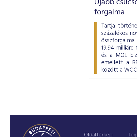
Újabb csúcso
forgalma
Tartja törté
százalékos nö
összforgalma a
19,94 milliár
és a MOL bizo
emellett a BÉ
között a WOOD
Oldaltérkép
Jog