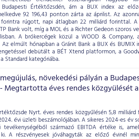
 Budapesti Értéktőzsdén, ám a BUX index az elő
elkedve 92 196,43 ponton zárta az áprilist. Az azonna
 forintra rúgott, napi átlagban 22 milliárd forinttal.
OTP Bank volt, míg a MOL és a Richter Gedeon szoros ver
ilisban. A brókercégek közül a WOOD & Company, 
. Az elmúlt hónapban a Gránit Bank a BUX és BUMIX ind
engetéssel debütált a BÉT Xtend platformon, a Goodwi
 a Standard kategóriába.
s megújulás, növekedési pályán a Budapes
- Megtartotta éves rendes közgyülését a
rtéktőzsde Nyrt. éves rendes közgyűlésén 5,8 milliárd
024. évi üzleti beszámolójában. A sikeres 2024-es év s
i tevékenységéből származó EBITDA értéke is, amely
t ki. A részvényesek jóváhagyták az előző évinél m