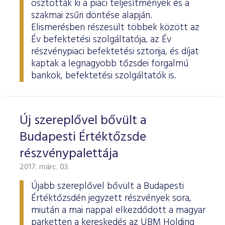
osztották ki a piaci teljesítmények és a
szakmai zsűri döntése alapján.
Elismerésben részesült többek között az
Év befektetési szolgáltatója, az Év
részvénypiaci befektetési sztorija, és díjat
kaptak a legnagyobb tőzsdei forgalmú
bankok, befektetési szolgáltatók is.
Új szereplővel bővült a
Budapesti Értéktőzsde
részvénypalettája
2017. márc. 03.
Újabb szereplővel bővült a Budapesti
Értéktőzsdén jegyzett részvények sora,
miután a mai nappal elkezdődött a magyar
parketten a kereskedés az UBM Holding