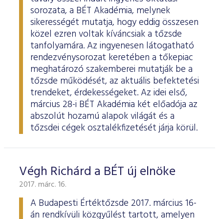
sorozata, a BÉT Akadémia, melynek
sikerességét mutatja, hogy eddig összesen
közel ezren voltak kíváncsiak a tőzsde
tanfolyamára. Az ingyenesen látogatható
rendezvénysorozat keretében a tőkepiac
meghatározó szakemberei mutatják be a
tőzsde működését, az aktuális befektetési
trendeket, érdekességeket. Az idei első,
március 28-i BÉT Akadémia két előadója az
abszolút hozamú alapok világát és a
tőzsdei cégek osztalékfizetését járja körül.
Végh Richárd a BÉT új elnöke
2017. márc. 16.
A Budapesti Értéktőzsde 2017. március 16-
án rendkívüli közgyűlést tartott, amelyen