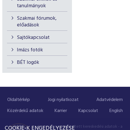
tanulmányok
Szakmai fórumok,
előadások
Sajtókapcsolat
Imázs fotók
BÉT logók
Oldaltérkép
Jogi nyilatkozat
Adatvédelem
Közérdekű adatok
Karrier
Kapcsolat
English
A portálon megjelenített kereskedési adatok - a
COOKIE-K ENGEDÉLYEZÉSE