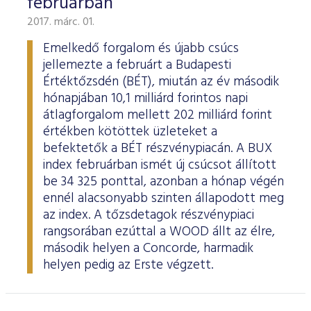
februárban
2017. márc. 01.
Emelkedő forgalom és újabb csúcs
jellemezte a februárt a Budapesti
Értéktőzsdén (BÉT), miután az év második
hónapjában 10,1 milliárd forintos napi
átlagforgalom mellett 202 milliárd forint
értékben kötöttek üzleteket a
befektetők a BÉT részvénypiacán. A BUX
index februárban ismét új csúcsot állított
be 34 325 ponttal, azonban a hónap végén
ennél alacsonyabb szinten állapodott meg
az index. A tőzsdetagok részvénypiaci
rangsorában ezúttal a WOOD állt az élre,
második helyen a Concorde, harmadik
helyen pedig az Erste végzett.