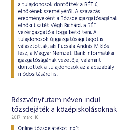
a tulajdonosok döntöttek a BÉT új
elnökének személyéről. A szavazás
eredményeként a Tőzsde igazgatóságának
elnöki tisztét Végh Richárd, a BÉT
vezérigazgatója fogja betölteni. A
tulajdonosok új igazgatósági tagot is
választottak, aki Fucsala András Miklós
lesz, a Magyar Nemzeti Bank informatikai
igazgatóságának vezetője, valamint
döntöttek a tulajdonosok az alapszabály
módosításáról is.
Részvényfutam néven indul
tőzsdejáték a középiskolásoknak
2017. márc. 16.
Online tőzsdejátékot indít