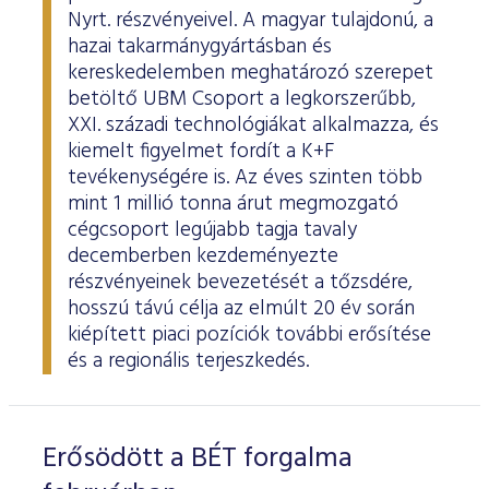
Nyrt. részvényeivel. A magyar tulajdonú, a
hazai takarmánygyártásban és
kereskedelemben meghatározó szerepet
betöltő UBM Csoport a legkorszerűbb,
XXI. századi technológiákat alkalmazza, és
kiemelt figyelmet fordít a K+F
tevékenységére is. Az éves szinten több
mint 1 millió tonna árut megmozgató
cégcsoport legújabb tagja tavaly
decemberben kezdeményezte
részvényeinek bevezetését a tőzsdére,
hosszú távú célja az elmúlt 20 év során
kiépített piaci pozíciók további erősítése
és a regionális terjeszkedés.
Erősödött a BÉT forgalma