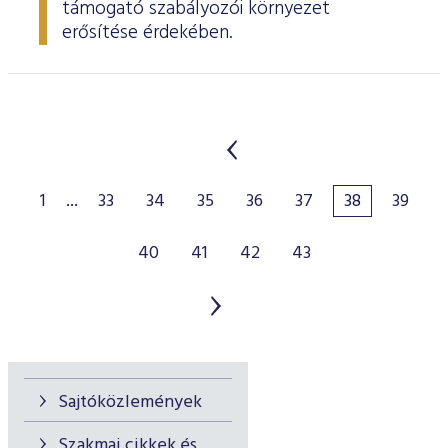
támogató szabályozói környezet
erősítése érdekében.
1
...
33
34
35
36
37
38
39
40
41
42
43
Sajtóközlemények
Szakmai cikkek és