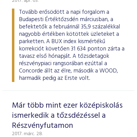
2017. ápr. 03.
ESG Útmutató
Tovább erősödött a napi forgalom a
Budapesti Értéktőzsdén márciusban, a
befektetők a februárinál 35,9 százalékkal
nagyobb értékben kötöttek üzleteket a
parketten. A BUX index kismértékű
korrekciót követően 31 634 ponton zárta a
tavasz első hónapját. A tőzsdetagok
részvénypiaci rangsorában ezúttal a
Concorde állt az élre, második a WOOD,
harmadik pedig az Erste volt.
Már több mint ezer középiskolás
ismerkedik a tőzsdézéssel a
Részvényfutamon
2017. márc. 28.