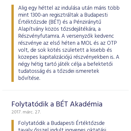
Alig egy héttel az indulása után máris több
mint 1300-an regisztráltak a Budapesti
Értéktőzsde (BÉT) és a Pénziránytű
Alapítvány közös tőzsdejátékára, a
Részvényfutamra. A versenyzők kedvenc
részvénye az első héten a MOL és az OTP
volt, de sok kötés született a kisebb és
közepes kapitalizációjú részvényekben is. A
négy hétig tartó játék célja a befektetői
tudatosság és a tőzsdei ismeretek
bővítése.
Folytatódik a BÉT Akadémia
2017. márc. 27.
Folytatódik a Budapesti Értéktőzsde
tavaly ősszel indult ingyenes oktatási