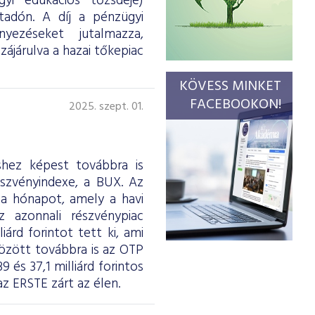
gyi edukációs tőzsdéje)
tadón. A díj a pénzügyi
yezéseket jutalmazza,
ájárulva a hazai tőkepiac
KÖVESS MINKET
FACEBOOKON!
2025. szept. 01.
shez képest továbbra is
szvényindexe, a BUX. Az
 a hónapot, amely a havi
z azonnali részvénypiac
árd forintot tett ki, ami
között továbbra is az OTP
 és 37,1 milliárd forintos
 ERSTE zárt az élen.