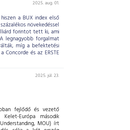
2025. aug. 01.
 hiszen a BUX index első
7 százalékos növekedéssel
iárd forintot tett ki, ami
t. A legnagyobb forgalmat
álták, míg a befektetési
 a Concorde és az ERSTE
2025. júl. 23.
abban fejlődő és vezető
s Kelet-Európa második
Understanding, MOU) írt