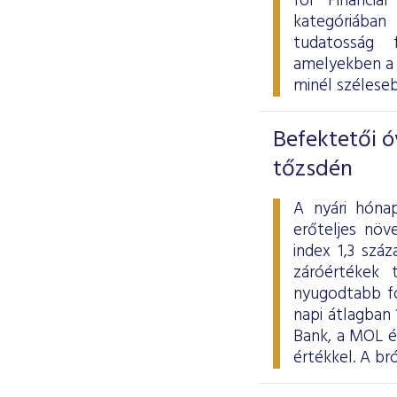
for Financia
kategóriában
tudatosság 
amelyekben a 
minél szélese
Befektetői ó
tőzsdén
A nyári hóna
erőteljes növ
index 1,3 szá
záróértékek 
nyugodtabb fo
napi átlagban 
Bank, a MOL és
értékkel. A b