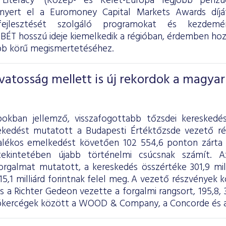
l Literacy” (Közép- és Kelet-Európa legjobb pénzü
 nyert el a Euromoney Capital Markets Awards díjá
fejlesztését szolgáló programokat és kezdemén
BÉT hosszú ideje kiemelkedik a régióban, érdemben hozz
bb körű megismertetéséhez.
vatosság mellett is új rekordok a magyar
pokban jellemző, visszafogottabb tőzsdei kereskedé
ekedést mutatott a Budapesti Értéktőzsde vezető ré
zalékos emelkedést követően 102 554,6 ponton zárta
tekintetében újabb történelmi csúcsnak számít. A
rgalmat mutatott, a kereskedés összértéke 301,9 milli
15,1 milliárd forintnak felel meg. A vezető részvények 
 a Richter Gedeon vezette a forgalmi rangsort, 195,8, 39
rókercégek között a WOOD & Company, a Concorde és az