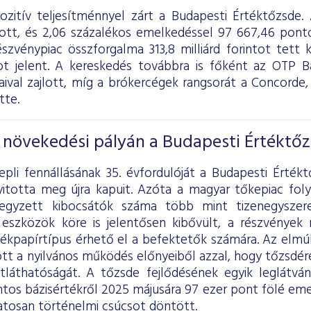
pozitív teljesítménnyel zárt a Budapesti Értéktőzsde
ott, és 2,06 százalékos emelkedéssel 97 667,46 pont
szvénypiac összforgalma 313,8 milliárd forintot tett k
ntot jelent. A kereskedés továbbra is főként az OTP 
aival zajlott, míg a brókercégek rangsorát a Conco
tte.
s növekedési pályán a Budapesti Értéktő
pli fennállásának 35. évfordulóját a Budapesti Értékt
nyitotta meg újra kapuit. Azóta a magyar tőkepiac fo
 jegyzett kibocsátók száma több mint tizenegysze
 eszközök köre is jelentősen kibővült, a részvénye
ékpapírtípus érhető el a befektetők számára. Az elmú
tt a nyilvános működés előnyeiből azzal, hogy tőzsdér
átláthatóságát. A tőzsde fejlődésének egyik leglát
ntos bázisértékről 2025 májusára 97 ezer pont fölé eme
tosan történelmi csúcsot döntött.