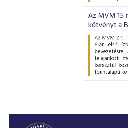
Az MVM 15 mi
kötvényt a 
Az MVM Zrt. 10
6-án első íz
bevezetésre. 
felajánlott m
keresztül köz
forintalapú kö