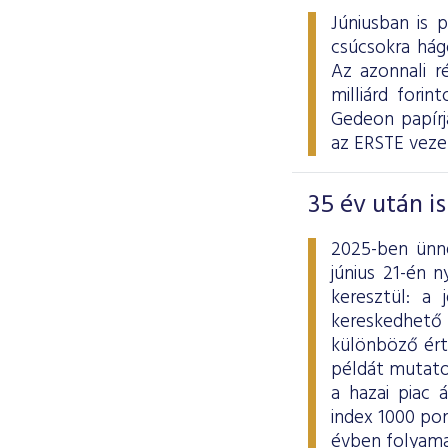
Júniusban is 
csúcsokra hág
Az azonnali ré
milliárd fori
Gedeon papírj
az ERSTE veze
35 év után i
2025-ben ünne
június 21-én 
keresztül: a
kereskedhető
különböző ért
példát mutato
a hazai piac 
index 1000 po
évben folyama