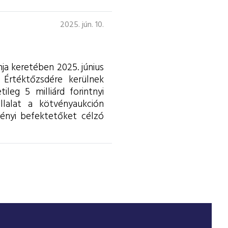
2025. jún. 10.
ja keretében 2025. június
 Értéktőzsdére kerülnek
leg 5 milliárd forintnyi
állalat a kötvényaukción
ményi befektetőket célzó