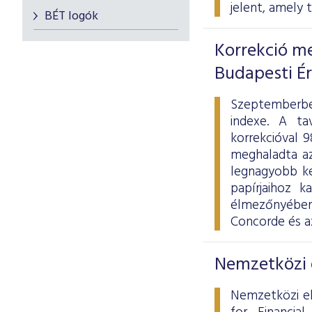
jelent, amely 
BÉT logók
Korrekció me
Budapesti É
Szeptemberbe
indexe. A ta
korrekcióval 
meghaladta az 
legnagyobb ke
papírjaihoz k
élmezőnyébe
Concorde és a
Nemzetközi d
Nemzetközi el