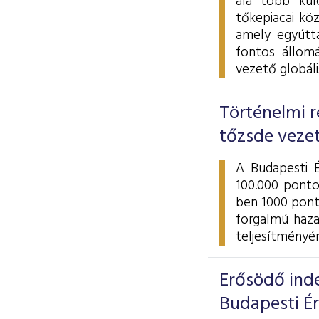
alá több kul
tőkepiacai kö
amely egyútta
fontos állom
vezető globál
Történelmi r
tőzsde veze
A Budapesti 
100.000 ponto
ben 1000 pont
forgalmú haza
teljesítményé
Erősödő inde
Budapesti É