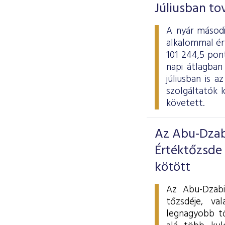
Júliusban to
A nyár másodi
alkalommal ért
101 244,5 pont
napi átlagban
júliusban is 
szolgáltatók 
követett.
Az Abu-Dzab
Értéktőzsde
kötött
Az Abu-Dzabi
tőzsdéje, va
legnagyobb t