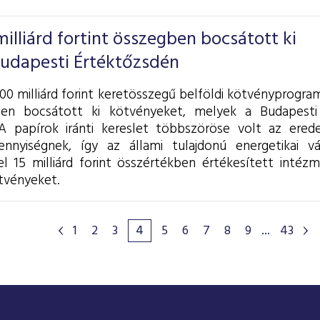
lliárd fortint összegben bocsátott ki
Budapesti Értéktőzsdén
0 milliárd forint keretösszegű belföldi kötvényprogram
ben bocsátott ki kötvényeket, melyek a Budapesti
A papírok iránti kereslet többszöröse volt az eredeti
ennyiségnek, így az állami tulajdonú energetikai v
el 15 milliárd forint összértékben értékesített intéz
tvényeket.
1
2
3
4
5
6
7
8
9
...
43