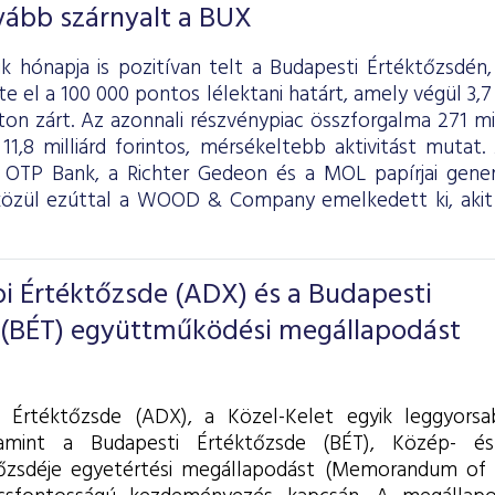
vább szárnyalt a BUX
k hónapja is pozitívan telt a Budapesti Értéktőzsdén,
e el a 100 000 pontos lélektani határt, amely végül 3,
on zárt. Az azonnali részvénypiac összforgalma 271 mill
 11,8 milliárd forintos, mérsékeltebb aktivitást muta
az OTP Bank, a Richter Gedeon és a MOL papírjai gener
közül ezúttal a WOOD & Company emelkedett ki, akit
i Értéktőzsde (ADX) és a Budapesti
 (BÉT) együttműködési megállapodást
 Értéktőzsde (ADX), a Közel-Kelet egyik leggyors
lamint a Budapesti Értéktőzsde (BÉT), Közép- é
őzsdéje egyetértési megállapodást (Memorandum of 