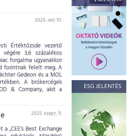
2025. okt. 01.
sti Értéktőzsde vezető
 végére 3,6 százalékos
piac forgalma ugyanakkor
d forintnak felelt meg. A
 Richter Gedeon és a MOL
 értékben. A brókercégek
ESG JELENTÉS
OOD & Company, akit a
de
2025. szept. 11.
t a „CEE’s Best Exchange