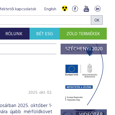
fektetői kapcsolatok
English
RÓLUNK
BÉT ESG
ZÖLD TERMÉKEK
SZÉCHENYI 2020
2025. okt. 02.
osárban 2025. október 1-
ámára újabb mérföldkövet
VIDEÓTÁR