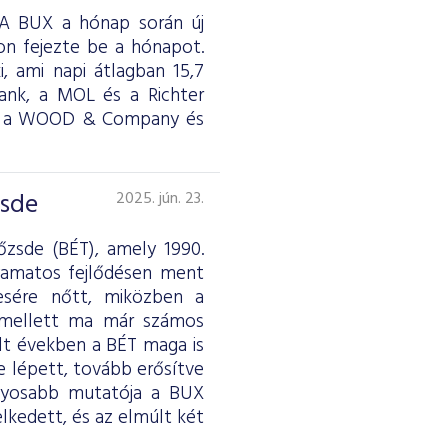
. A BUX a hónap során új
on fejezte be a hónapot.
i, ami napi átlagban 15,7
Bank, a MOL és a Richter
rde, a WOOD & Company és
zsde
2025. jún. 23.
őzsde (BÉT), amely 1990.
lyamatos fejlődésen ment
resére nőtt, miközben a
k mellett ma már számos
lt években a BÉT maga is
e lépett, tovább erősítve
ványosabb mutatója a BUX
lkedett, és az elmúlt két