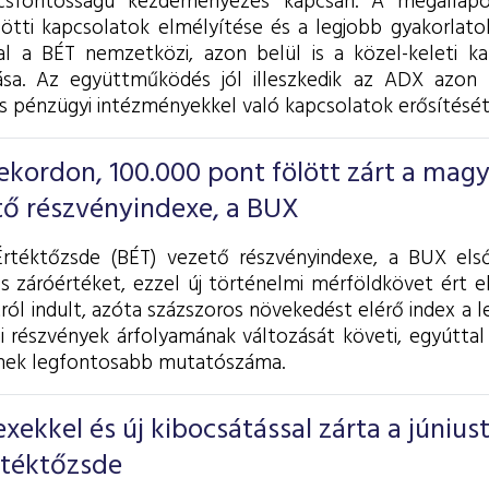
csfontosságú kezdeményezés kapcsán. A megállapo
zötti kapcsolatok elmélyítése és a legjobb gyakorlat
l a BÉT nemzetközi, azon belül is a közel-keleti k
ása. Az együttműködés jól illeszkedik az ADX azon 
is pénzügyi intézményekkel való kapcsolatok erősítését
ekordon, 100.000 pont fölött zárt a mag
tő részvényindexe, a BUX
Értéktőzsde (BÉT) vezető részvényindexe, a BUX els
s záróértéket, ezzel új történelmi mérföldkövet ért el
ról indult, azóta százszoros növekedést elérő index a
i részvények árfolyamának változását követi, egyúttal
nek legfontosabb mutatószáma.
xekkel és új kibocsátással zárta a júniust
rtéktőzsde