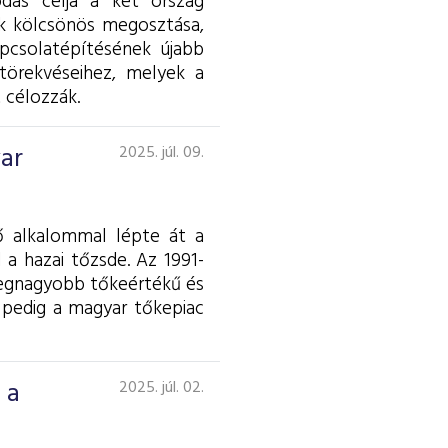
dás célja a két ország
ok kölcsönös megosztása,
apcsolatépítésének újabb
törekvéseihez, melyek a
 célozzák.
yar
2025. júl. 09.
ő alkalommal lépte át a
 a hazai tőzsde. Az 1991-
 legnagyobb tőkeértékű és
 pedig a magyar tőkepiac
 a
2025. júl. 02.