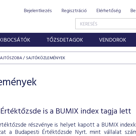
Bejelentkezés
Regisztráció
Elérhetőség
Be
KIBOCSÁTÓK
TŐZSDETAGOK
VENDOROK
SAJTÓSZOBA
SAJTÓKÖZLEMÉNYEK
lemények
Értéktőzsde is a BUMIX index tagja lett
rtéktőzsde részvénye is helyet kapott a BUMIX indexk
zat a Budapesti Értéktőzsde Nyrt. mint vállalat sz