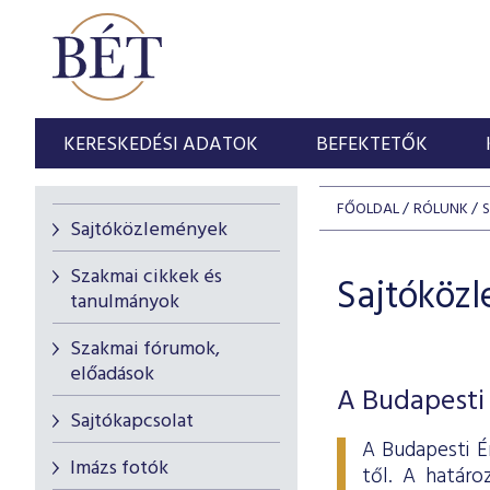
KERESKEDÉSI ADATOK
BEFEKTETŐK
FŐOLDAL
RÓLUNK
Sajtóközlemények
Szakmai cikkek és
Sajtóköz
tanulmányok
Szakmai fórumok,
előadások
A Budapesti 
Sajtókapcsolat
A Budapesti É
Imázs fotók
től. A határo