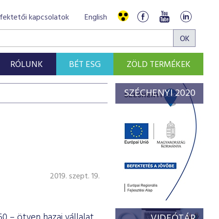
fektetői kapcsolatok
English
RÓLUNK
BÉT ESG
ZÖLD TERMÉKEK
SZÉCHENYI 2020
2019. szept. 19.
0 – ötven hazai vállalat
VIDEÓTÁR