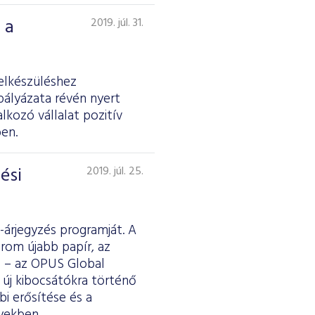
 a
2019. júl. 31.
elkészüléshez
pályázata révén nyert
kozó vállalat pozitív
en.
ési
2019. júl. 25.
-árjegyzés programját. A
rom újabb papír, az
e – az OPUS Global
s új kibocsátókra történő
bi erősítése és a