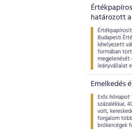
Értékpapíros
határozott a
Értékpapírosít
Budapesti Érté
kihelyezett vá
formában törté
megjelenését é
leányvállalat 
Emelkedés é
Erős hónapot 
százalékkal, 4
volt, keresked
forgalom több 
brókercégek fo