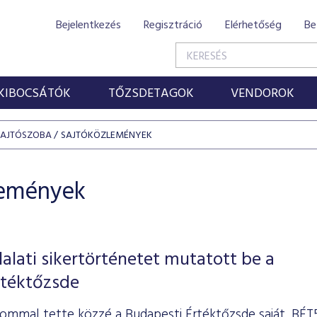
Bejelentkezés
Regisztráció
Elérhetőség
Be
KIBOCSÁTÓK
TŐZSDETAGOK
VENDOROK
SAJTÓSZOBA
SAJTÓKÖZLEMÉNYEK
lemények
lalati sikertörténetet mutatott be a
rtéktőzsde
ommal tette közzé a Budapesti Értéktőzsde saját, BÉT5