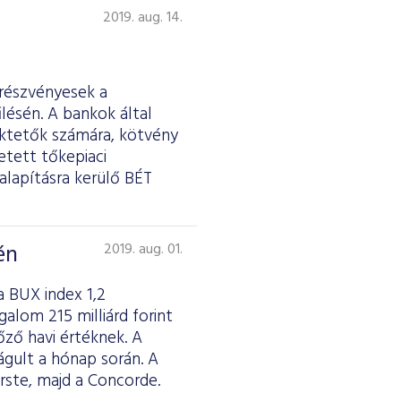
2019. aug. 14.
 részvényesek a
lésén. A bankok által
ektetők számára, kötvény
etett tőkepiaci
galapításra kerülő BÉT
én
2019. aug. 01.
 BUX index 1,2
alom 215 milliárd forint
őző havi értéknek. A
ágult a hónap során. A
rste, majd a Concorde.