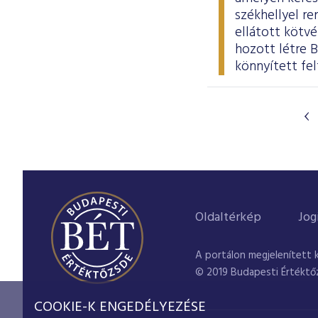
székhellyel re
ellátott kötvé
hozott létre 
könnyített fel
Oldaltérkép
Jog
A portálon megjelenített 
© 2019 Budapesti Értéktő
COOKIE-K ENGEDÉLYEZÉSE