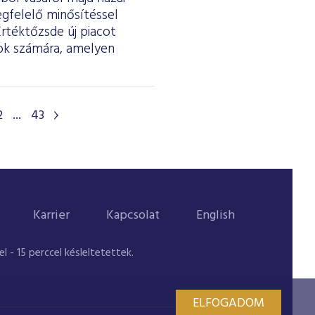
egfelelő minősítéssel
Értéktőzsde új piacot
tok számára, amelyen
2
...
43
Karrier
Kapcsolat
English
 - 15 perccel késleltetettek.
ELFOGADOM