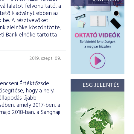
vállalatot felvonultató, a
ltető kiadványt ebben az
 be. A résztvevőket
ank alelnöke köszöntötte,
ti Bank elnöke tartotta
2019. szept. 09.
Sencseni Értéktőzsde
ESG JELENTÉS
ősegítése, hogy a helyi
állapodás újabb
ésében, amely 2017-ben, a
majd 2018-ban, a Sanghaji