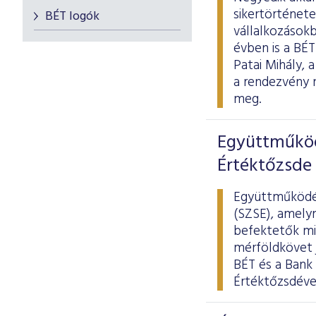
sikertörténete
BÉT logók
vállalkozások
évben is a BÉ
Patai Mihály,
a rendezvény 
meg.
Együttműköd
Értéktőzsde 
Együttműködés
(SZSE), amelyn
befektetők mi
mérföldkövet j
BÉT és a Bank 
Értéktőzsdével