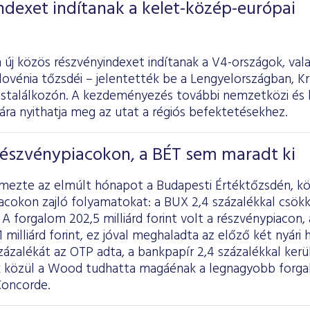
ndexet indítanak a kelet-közép-európai
 új közös részvényindexet indítanak a V4-országok, val
ovénia tőzsdéi – jelentették be a Lengyelországban, Kr
cstalálkozón. A kezdeményezés további nemzetközi és 
ra nyithatja meg az utat a régiós befektetésekhez.
részvénypiacokon, a BÉT sem maradt ki
lemezte az elmúlt hónapot a Budapesti Értéktőzsdén, k
acokon zajló folyamatokat: a BUX 2,4 százalékkal csök
 A forgalom 202,5 milliárd forint volt a részvénypiacon,
 milliárd forint, ez jóval meghaladta az előző két nyári 
ázalékát az OTP adta, a bankpapír 2,4 százalékkal került 
 közül a Wood tudhatta magáénak a legnagyobb forgal
Concorde.