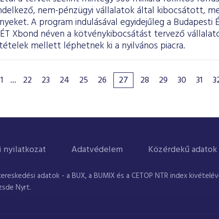
ndelkező, nem-pénzügyi vállalatok által kibocsátott, m
nyeket. A program indulásával egyidejűleg a Budapesti 
BÉT Xbond néven a kötvénykibocsátást tervező vállala
tételek mellett léphetnek ki a nyilvános piacra.
1
...
22
23
24
25
26
27
28
29
30
31
3
i nyilatkozat
Adatvédelem
Közérdekű adatok
kereskedési adatok - a BUX, a BUMIX és a CETOP NTR index kivételével
zsde Nyrt.