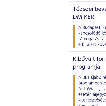
Tőzsdei beve
DM-KER
A Budapesti É
kapcsolódó kö
támogatást a 
elbírálást kö
Kibővült for
programja
A BÉT újabb r
programban je
AutoWallis, a
esetén árjegyz
kiterjesztésév