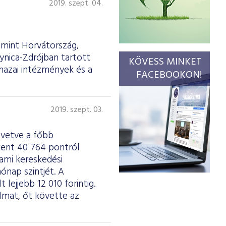
2019. szept. 04.
amint Horvátország,
ynica-Zdrójban tartott
KÖVESS MINKET
hazai intézmények és a
FACEBOOKON!
2019. szept. 03.
övetve a főbb
kent 40 764 pontról
 ami kereskedési
hónap szintjét. A
lejjebb 12 010 forintig.
mat, őt követte az