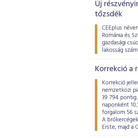
Új részvényi
tőzsdék
CEEplus néven
Románia és Szl
gazdasági csú
lakosság számá
Korrekció a 
Korrekció jel
nemzetközi pi
39 794 pontig.
naponként 10,1
forgalom 56 sz
A brókercégek
Erste, majd a 