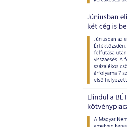
kereskedési ak
Júniusban el
két cég is b
Júniusban az 
Értéktőzsdén,
felfutása utá
visszaesés. A f
százalékos cs
árfolyama 7 sz
első helyezett
Elindul a BÉ
kötvénypiac
A Magyar Nemze
amelyen keresz