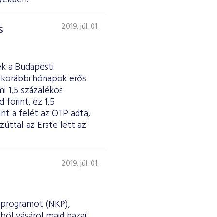
nyekben.
s
2019. júl. 01.
k a Budapesti
 korábbi hónapok erős
i 1,5 százalékos
 forint, ez 1,5
t a felét az OTP adta,
zúttal az Erste lett az
2019. júl. 01.
nyprogramot (NKP),
sból vásárol majd hazai