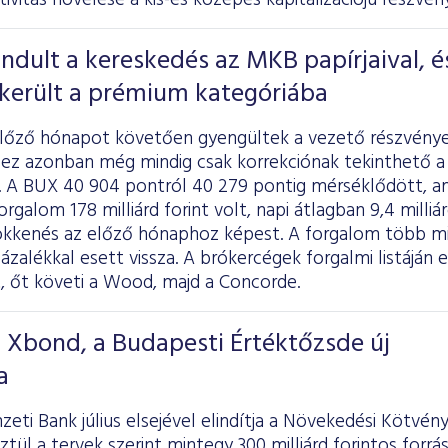
tivitás növelése a kis-és közepes kapitalizációjú részvé
indult a kereskedés az MKB papírjaival, é
ekerült a prémium kategóriába
előző hónapot követően gyengültek a vezető részvénye
 ez azonban még mindig csak korrekciónak tekinthető a
n. A BUX 40 904 pontról 40 279 pontig mérséklődött, am
orgalom 178 milliárd forint volt, napi átlagban 9,4 milliárd
ökkenés az előző hónaphoz képest. A forgalom több min
ázalékkal esett vissza. A brókercégek forgalmi listáján e
, őt követi a Wood, majd a Concorde.
T Xbond, a Budapesti Értéktőzsde új
a
ti Bank július elsejével elindítja a Növekedési Kötvé
tül a tervek szerint mintegy 300 milliárd forintos forrá