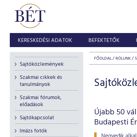
KERESKEDÉSI ADATOK
BEFEKTETŐK
FŐOLDAL
RÓLUNK
Sajtóközlemények
Szakmai cikkek és
Sajtóköz
tanulmányok
Szakmai fórumok,
előadások
Újabb 50 vál
Sajtókapcsolat
Budapesti É
Imázs fotók
Negyedik alkal