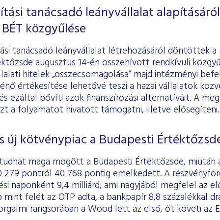
ítási tanácsadó leányvállalat alapításáról
 BÉT közgyűlése
ási tanácsadó leányvállalat létrehozásáról döntöttek a
ktőzsde augusztus 14-én összehívott rendkívüli közgyű
llalati hitelek „összecsomagolása” majd intézményi bef
nő értékesítése lehetővé teszi a hazai vállalatok közv
s ezáltal bővíti azok finanszírozási alternatíváit. A me
ezt a folyamatot hivatott támogatni, illetve elősegíteni.
s új kötvénypiac a Budapesti Értéktőzsd
tudhat maga mögött a Budapesti Értéktőzsde, miután a
0 279 pontról 40 768 pontig emelkedett. A részvényforg
ési naponként 9,4 milliárd, ami nagyjából megfelel az el
mint felét az OTP adta, a bankpapír 8,8 százalékkal dr
rgalmi rangsorában a Wood lett az első, őt követi az E