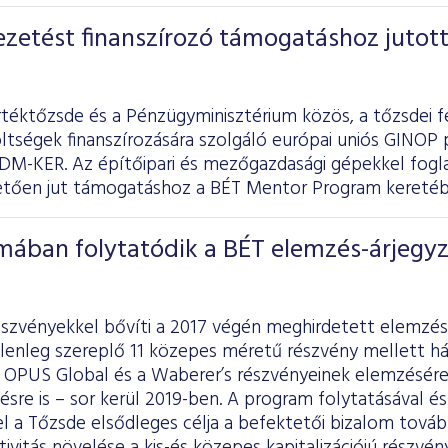
zetést finanszírozó támogatáshoz jutott
rtéktőzsde és a Pénzügyminisztérium közös, a tőzsdei f
ltségek finanszírozására szolgáló európai uniós GINOP 
DM-KER. Az építőipari és mezőgazdasági gépekkel foglal
vetően jut támogatáshoz a BÉT Mentor Program keretéb
mában folytatódik a BÉT elemzés-árjegyz
észvényekkel bővíti a 2017 végén meghirdetett elemzés
lenleg szereplő 11 közepes méretű részvény mellett há
z OPUS Global és a Waberer’s részvényeinek elemzésér
ésre is – sor kerül 2019-ben. A program folytatásával é
el a Tőzsde elsődleges célja a befektetői bizalom továb