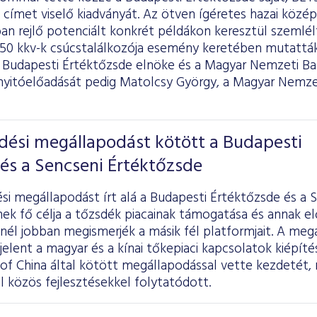
 címet viselő kiadványát. Az ötven ígéretes hazai közép
ban rejlő potenciált konkrét példákon keresztül szemlé
T50 kkv-k csúcstalálkozója esemény keretében mutatták
 a Budapesti Értéktőzsde elnöke és a Magyar Nemzeti B
nyitóelőadását pedig Matolcsy György, a Magyar Nemze
ési megállapodást kötött a Budapesti
és a Sencseni Értéktőzsde
i megállapodást írt alá a Budapesti Értéktőzsde és a 
ek fő célja a tőzsdék piacainak támogatása és annak el
nél jobban megismerjék a másik fél platformjait. A meg
elent a magyar és a kínai tőkepiaci kapcsolatok kiépít
of China által kötött megállapodással vette kezdetét, 
 közös fejlesztésekkel folytatódott.