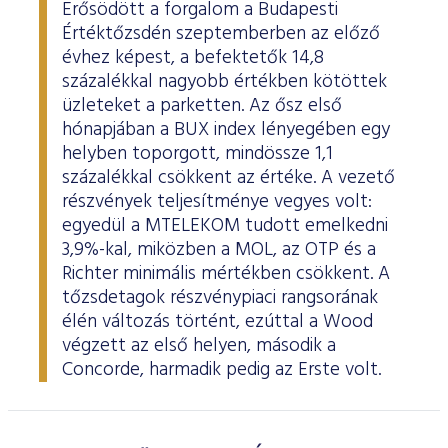
Erősödött a forgalom a Budapesti
Értéktőzsdén szeptemberben az előző
évhez képest, a befektetők 14,8
százalékkal nagyobb értékben kötöttek
üzleteket a parketten. Az ősz első
hónapjában a BUX index lényegében egy
helyben toporgott, mindössze 1,1
százalékkal csökkent az értéke. A vezető
részvények teljesítménye vegyes volt:
egyedül a MTELEKOM tudott emelkedni
3,9%-kal, miközben a MOL, az OTP és a
Richter minimális mértékben csökkent. A
tőzsdetagok részvénypiaci rangsorának
élén változás történt, ezúttal a Wood
végzett az első helyen, második a
Concorde, harmadik pedig az Erste volt.