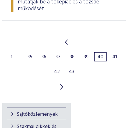
mutatják be a tőkepiac és a tőzsde
működését.
1
...
35
36
37
38
39
40
41
42
43
Sajtóközlemények
Szakmai cikkek és