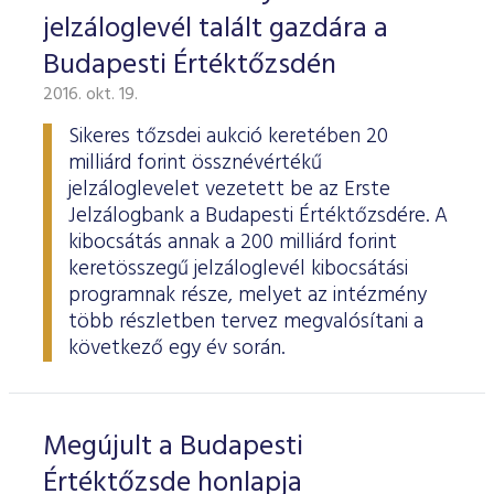
jelzáloglevél talált gazdára a
Budapesti Értéktőzsdén
2016. okt. 19.
Sikeres tőzsdei aukció keretében 20
milliárd forint össznévértékű
jelzáloglevelet vezetett be az Erste
Jelzálogbank a Budapesti Értéktőzsdére. A
kibocsátás annak a 200 milliárd forint
keretösszegű jelzáloglevél kibocsátási
programnak része, melyet az intézmény
több részletben tervez megvalósítani a
következő egy év során.
Megújult a Budapesti
Értéktőzsde honlapja