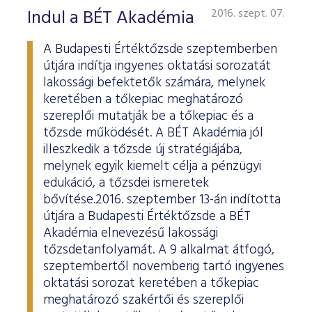
Indul a BÉT Akadémia
2016. szept. 07.
A Budapesti Értéktőzsde szeptemberben
útjára indítja ingyenes oktatási sorozatát
lakossági befektetők számára, melynek
keretében a tőkepiac meghatározó
szereplői mutatják be a tőkepiac és a
tőzsde működését. A BÉT Akadémia jól
illeszkedik a tőzsde új stratégiájába,
melynek egyik kiemelt célja a pénzügyi
edukáció, a tőzsdei ismeretek
bővítése.2016. szeptember 13-án indította
útjára a Budapesti Értéktőzsde a BÉT
Akadémia elnevezésű lakossági
tőzsdetanfolyamát. A 9 alkalmat átfogó,
szeptembertől novemberig tartó ingyenes
oktatási sorozat keretében a tőkepiac
meghatározó szakértői és szereplői