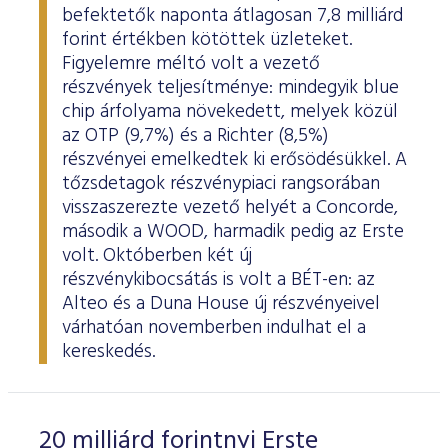
befektetők naponta átlagosan 7,8 milliárd
forint értékben kötöttek üzleteket.
Figyelemre méltó volt a vezető
részvények teljesítménye: mindegyik blue
chip árfolyama növekedett, melyek közül
az OTP (9,7%) és a Richter (8,5%)
részvényei emelkedtek ki erősödésükkel. A
tőzsdetagok részvénypiaci rangsorában
visszaszerezte vezető helyét a Concorde,
második a WOOD, harmadik pedig az Erste
volt. Októberben két új
részvénykibocsátás is volt a BÉT-en: az
Alteo és a Duna House új részvényeivel
várhatóan novemberben indulhat el a
kereskedés.
20 milliárd forintnyi Erste