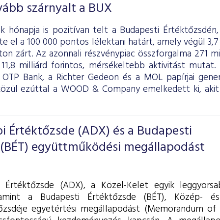
vább szárnyalt a BUX
k hónapja is pozitívan telt a Budapesti Értéktőzsdén,
e el a 100 000 pontos lélektani határt, amely végül 3,
on zárt. Az azonnali részvénypiac összforgalma 271 mill
 11,8 milliárd forintos, mérsékeltebb aktivitást muta
az OTP Bank, a Richter Gedeon és a MOL papírjai gener
közül ezúttal a WOOD & Company emelkedett ki, akit
i Értéktőzsde (ADX) és a Budapesti
 (BÉT) együttműködési megállapodást
 Értéktőzsde (ADX), a Közel-Kelet egyik leggyors
lamint a Budapesti Értéktőzsde (BÉT), Közép- é
őzsdéje egyetértési megállapodást (Memorandum of 