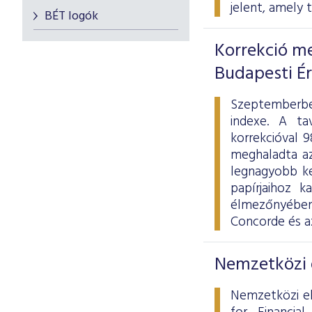
jelent, amely 
BÉT logók
Korrekció me
Budapesti É
Szeptemberbe
indexe. A ta
korrekcióval 
meghaladta az 
legnagyobb ke
papírjaihoz k
élmezőnyébe
Concorde és a
Nemzetközi d
Nemzetközi el