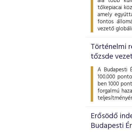
alá több kul
tőkepiacai kö
amely egyútta
fontos állom
vezető globál
Történelmi r
tőzsde veze
A Budapesti 
100.000 ponto
ben 1000 pont
forgalmú haza
teljesítményé
Erősödő inde
Budapesti É