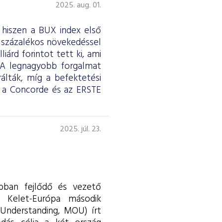
2025. aug. 01.
 hiszen a BUX index első
7 százalékos növekedéssel
iárd forintot tett ki, ami
t. A legnagyobb forgalmat
álták, míg a befektetési
 a Concorde és az ERSTE
2025. júl. 23.
abban fejlődő és vezető
s Kelet-Európa második
Understanding, MOU) írt