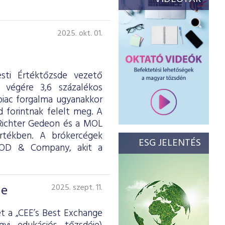
2025. okt. 01.
sti Értéktőzsde vezető
 végére 3,6 százalékos
piac forgalma ugyanakkor
d forintnak felelt meg. A
 Richter Gedeon és a MOL
 értékben. A brókercégek
ESG JELENTÉS
OOD & Company, akit a
de
2025. szept. 11.
t a „CEE’s Best Exchange