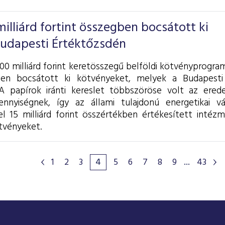
lliárd fortint összegben bocsátott ki
Budapesti Értéktőzsdén
0 milliárd forint keretösszegű belföldi kötvényprogram
ben bocsátott ki kötvényeket, melyek a Budapesti
A papírok iránti kereslet többszöröse volt az eredeti
ennyiségnek, így az állami tulajdonú energetikai v
el 15 milliárd forint összértékben értékesített intéz
tvényeket.
1
2
3
4
5
6
7
8
9
...
43