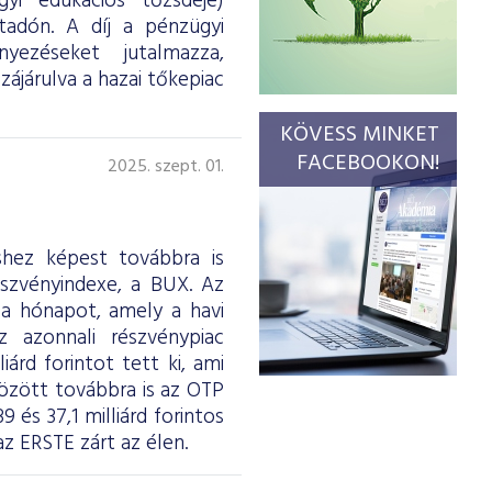
gyi edukációs tőzsdéje)
tadón. A díj a pénzügyi
yezéseket jutalmazza,
ájárulva a hazai tőkepiac
KÖVESS MINKET
FACEBOOKON!
2025. szept. 01.
shez képest továbbra is
szvényindexe, a BUX. Az
 a hónapot, amely a havi
z azonnali részvénypiac
árd forintot tett ki, ami
között továbbra is az OTP
 és 37,1 milliárd forintos
 ERSTE zárt az élen.