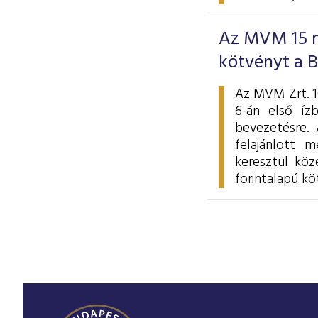
Az MVM 15 mi
kötvényt a 
Az MVM Zrt. 10
6-án első íz
bevezetésre. 
felajánlott m
keresztül köz
forintalapú kö