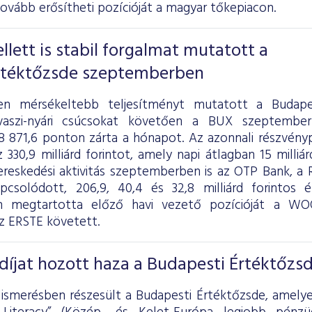
tovább erősítheti pozícióját a magyar tőkepiacon.
llett is stabil forgalmat mutatott a
rtéktőzsde szeptemberben
n mérsékeltebb teljesítményt mutatott a Budape
vaszi-nyári csúcsokat követően a BUX szeptember
98 871,6 ponton zárta a hónapot. Az azonnali részvény
330,9 milliárd forintot, amely napi átlagban 15 milliár
reskedési aktivitás szeptemberben is az OTP Bank, a
apcsolódott, 206,9, 40,4 és 32,8 milliárd forintos
n megtartotta előző havi vezető pozícióját a W
z ERSTE követett.
íjat hozott haza a Budapesti Értéktőzs
ismerésben részesült a Budapesti Értéktőzsde, amelye