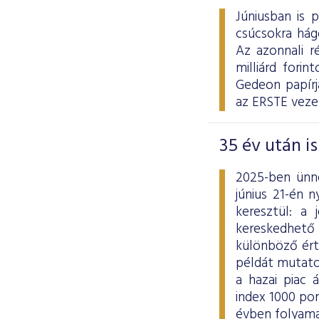
Júniusban is 
csúcsokra hág
Az azonnali ré
milliárd fori
Gedeon papírj
az ERSTE veze
35 év után i
2025-ben ünne
június 21-én 
keresztül: a
kereskedhető
különböző ért
példát mutato
a hazai piac 
index 1000 po
évben folyama