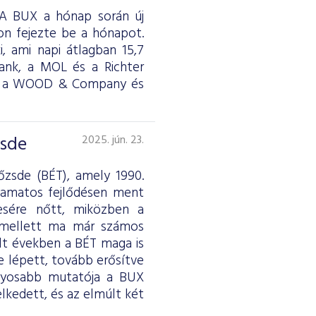
. A BUX a hónap során új
on fejezte be a hónapot.
i, ami napi átlagban 15,7
Bank, a MOL és a Richter
rde, a WOOD & Company és
zsde
2025. jún. 23.
őzsde (BÉT), amely 1990.
lyamatos fejlődésen ment
resére nőtt, miközben a
k mellett ma már számos
lt években a BÉT maga is
e lépett, tovább erősítve
ványosabb mutatója a BUX
lkedett, és az elmúlt két