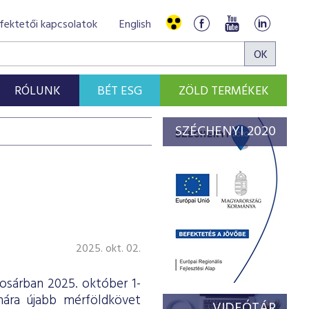
fektetői kapcsolatok
English
RÓLUNK
BÉT ESG
ZÖLD TERMÉKEK
SZÉCHENYI 2020
2025. okt. 02.
osárban 2025. október 1-
ámára újabb mérföldkövet
VIDEÓTÁR