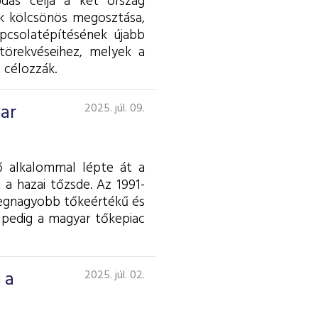
dás célja a két ország
ok kölcsönös megosztása,
apcsolatépítésének újabb
törekvéseihez, melyek a
 célozzák.
yar
2025. júl. 09.
ő alkalommal lépte át a
 a hazai tőzsde. Az 1991-
 legnagyobb tőkeértékű és
 pedig a magyar tőkepiac
 a
2025. júl. 02.