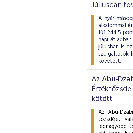
Júliusban to
A nyár másodi
alkalommal ért
101 244,5 pont
napi átlagban
júliusban is 
szolgáltatók 
követett.
Az Abu-Dzab
Értéktőzsde
kötött
Az Abu-Dzabi
tőzsdéje, va
legnagyobb t