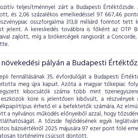
pozitív teljesítménnyel zárt a Budapesti Értéktőzsde
ott, és 2,06 százalékos emelkedéssel 97 667,46 pont
szvénypiac összforgalma 313,8 milliárd forintot tett k
ntot jelent. A kereskedés továbbra is főként az OTP 
aival zajlott, míg a brókercégek rangsorát a Conco
tte.
s növekedési pályán a Budapesti Értéktő
pli fennállásának 35. évfordulóját a Budapesti Értékt
nyitotta meg újra kapuit. Azóta a magyar tőkepiac fo
 jegyzett kibocsátók száma több mint tizenegysze
 eszközök köre is jelentősen kibővült, a részvénye
ékpapírtípus érhető el a befektetők számára. Az elmú
tt a nyilvános működés előnyeiből azzal, hogy tőzsdér
átláthatóságát. A tőzsde fejlődésének egyik leglát
ntos bázisértékről 2025 májusára 97 ezer pont fölé eme
tosan történelmi csúcsot döntött.