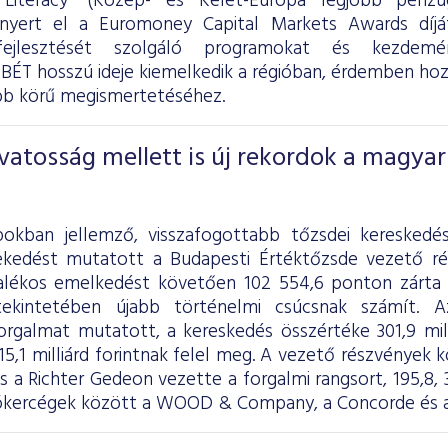
l Literacy” (Közép- és Kelet-Európa legjobb pénzü
 nyert el a Euromoney Capital Markets Awards díjá
fejlesztését szolgáló programokat és kezdemén
BÉT hosszú ideje kiemelkedik a régióban, érdemben hozz
bb körű megismertetéséhez.
vatosság mellett is új rekordok a magyar
pokban jellemző, visszafogottabb tőzsdei kereskedé
ekedést mutatott a Budapesti Értéktőzsde vezető ré
zalékos emelkedést követően 102 554,6 ponton zárta
tekintetében újabb történelmi csúcsnak számít. A
rgalmat mutatott, a kereskedés összértéke 301,9 milli
15,1 milliárd forintnak felel meg. A vezető részvények 
 a Richter Gedeon vezette a forgalmi rangsort, 195,8, 39
rókercégek között a WOOD & Company, a Concorde és az