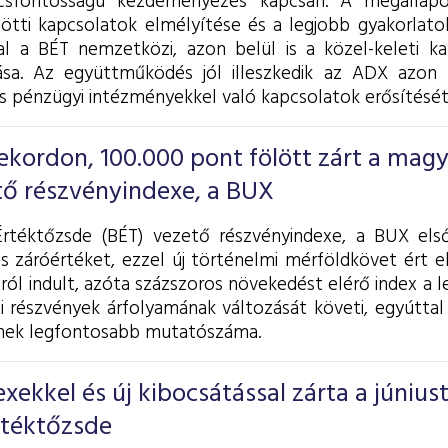
csfontosságú kezdeményezés kapcsán. A megállapo
zötti kapcsolatok elmélyítése és a legjobb gyakorlat
l a BÉT nemzetközi, azon belül is a közel-keleti k
ása. Az együttműködés jól illeszkedik az ADX azon 
is pénzügyi intézményekkel való kapcsolatok erősítését
ekordon, 100.000 pont fölött zárt a mag
tő részvényindexe, a BUX
Értéktőzsde (BÉT) vezető részvényindexe, a BUX els
s záróértéket, ezzel új történelmi mérföldkövet ért el
ról indult, azóta százszoros növekedést elérő index a
i részvények árfolyamának változását követi, egyúttal
nek legfontosabb mutatószáma.
xekkel és új kibocsátással zárta a júniust
rtéktőzsde