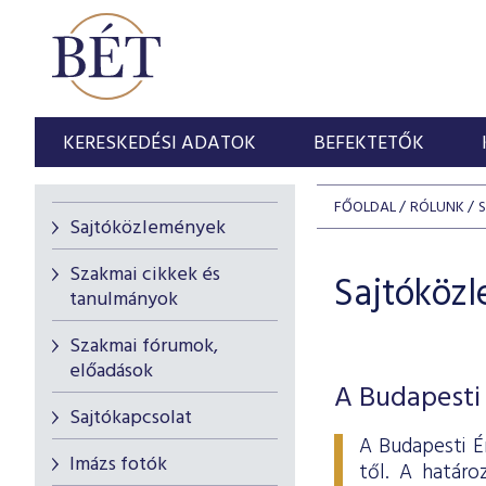
KERESKEDÉSI ADATOK
BEFEKTETŐK
FŐOLDAL
RÓLUNK
Sajtóközlemények
Szakmai cikkek és
Sajtóköz
tanulmányok
Szakmai fórumok,
előadások
A Budapesti 
Sajtókapcsolat
A Budapesti É
Imázs fotók
től. A határo