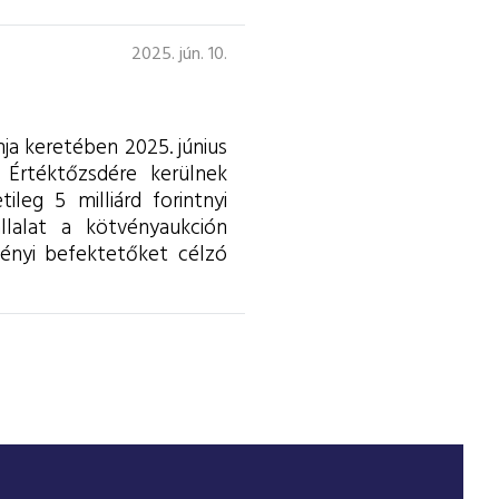
2025. jún. 10.
ja keretében 2025. június
 Értéktőzsdére kerülnek
leg 5 milliárd forintnyi
állalat a kötvényaukción
ményi befektetőket célzó