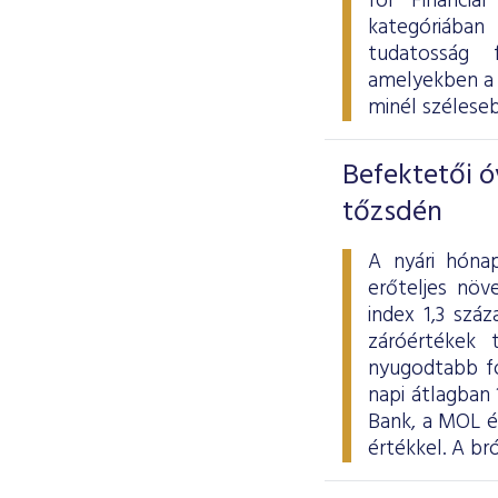
for Financia
kategóriában
tudatosság 
amelyekben a 
minél szélese
Befektetői ó
tőzsdén
A nyári hóna
erőteljes növ
index 1,3 szá
záróértékek 
nyugodtabb fo
napi átlagban 
Bank, a MOL és
értékkel. A b