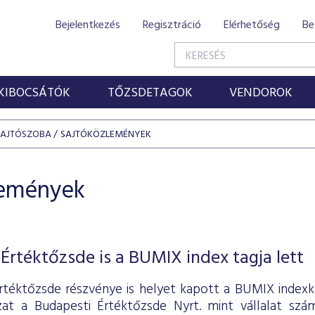
Bejelentkezés
Regisztráció
Elérhetőség
Be
KIBOCSÁTÓK
TŐZSDETAGOK
VENDOROK
SAJTÓSZOBA
SAJTÓKÖZLEMÉNYEK
lemények
Értéktőzsde is a BUMIX index tagja lett
rtéktőzsde részvénye is helyet kapott a BUMIX indexk
zat a Budapesti Értéktőzsde Nyrt. mint vállalat sz