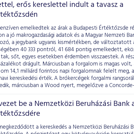
tel, erős kereslettel indult a tavasz a
rtéktőzsdén
tenzíven emelkedtek az árak a Budapesti Értéktőzsde r
n a jó makrogazdasági adatok és a Magyar Nemzeti Ba
ozó, a jegybank ugyanis kismértékben, de változtatott 
égében 40 333 pontról, 41 684 pontig emelkedett, ekö
ltak, sőt, egyes esetekben érdemben visszaestek. A rés
ázalékot drágult. Márciusban a forgalom is magas volt, a
om 14,1 milliárd forintos napi forgalomnak felelt meg, a
avi kereskedési érték. A brókercégek forgalmi rangsor
edik, márciusban a Wood nyert, megelőzve a Concorde-t
vezet be a Nemzetközi Beruházási Bank 
rtéktőzsdére
megkezdődött a kereskedés a Nemzetközi Beruházási Ban