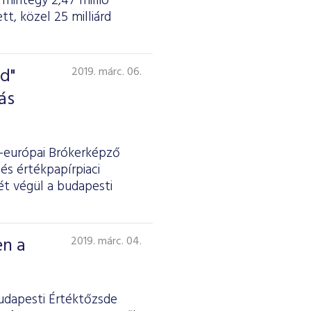
mintegy 2,47 millió
t, közel 25 milliárd
d"
2019. márc. 06.
ás
p-európai Brókerképző
és értékpapírpiaci
ét végül a budapesti
en a
2019. márc. 04.
Budapesti Értéktőzsde