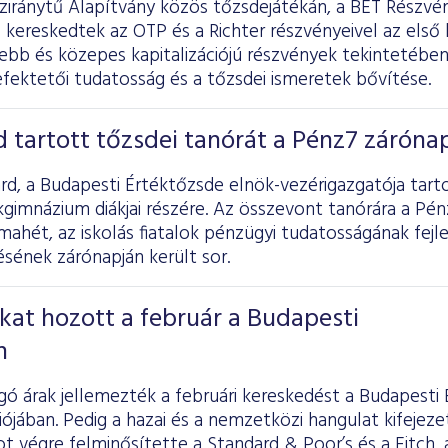
nziránytű Alapítvány közös tőzsdejátékán, a BÉT Részv
 kereskedtek az OTP és a Richter részvényeivel az első
sebb és közepes kapitalizációjú részvények tekintetében 
befektetői tudatosság és a tőzsdei ismeretek bővítése.
 tartott tőzsdei tanórát a Pénz7 záróna
d, a Budapesti Értéktőzsde elnök-vezérigazgatója tart
kgimnázium diákjai részére. Az összevont tanórára a Pé
mahét, az iskolás fiatalok pénzügyi tudatosságának fejl
ének zárónapján került sor.
kat hozott a február a Budapesti
n
ó árak jellemezték a februári kereskedést a Budapesti
ójában. Pedig a hazai és a nemzetközi hangulat kifejezet
 végre felminősítette a Standard & Poor’s és a Fitch,