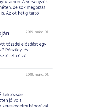
ényfutamon. A versenyzők
 héten, de sok megbízás
is. Az öt hétig tartó
pján
2019. márc. 01.
ott tőzsdei előadást egy
nz7 Pénzügyi és
esztését célzó
2019. márc. 01.
 Értéktőzsde
ten jó volt.
 a kereskedelmi háborúval