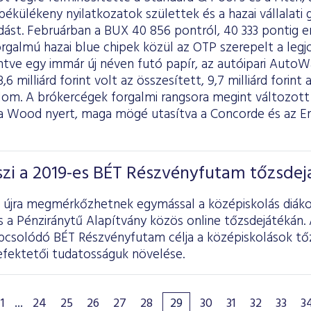
ékülékeny nyilatkozatok születtek és a hazai vállalati
dást. Februárban a BUX 40 856 pontról, 40 333 pontig e
rgalmú hazai blue chipek közül az OTP szerepelt a leg
tve egy immár új néven futó papír, az autóipari AutoWal
6 milliárd forint volt az összesített, 9,7 milliárd forint 
lom. A brókercégek forgalmi rangsora megint változo
a Wood nyert, maga mögé utasítva a Concorde és az Er
szi a 2019-es BÉT Részvényfutam tőzsdej
l újra megmérkőzhetnek egymással a középiskolás diákok
 a Pénziránytű Alapítvány közös online tőzsdejátékán. A
csolódó BÉT Részvényfutam célja a középiskolások tőz
efektetői tudatosságuk növelése.
1
...
24
25
26
27
28
29
30
31
32
33
3