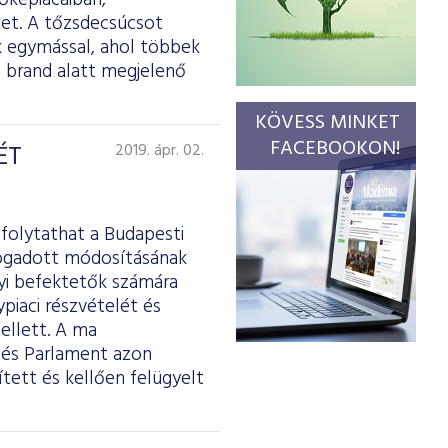
őkepiacaiban,
ket. A tőzsdecsúcsot
k egymással, ahol többek
s brand alatt megjelenő
KÖVESS MINKET
FACEBOOKON!
ÉT
2019. ápr. 02.
 folytathat a Budapesti
lfogadott módosításának
nyi befektetők számára
piaci részvételét és
mellett. A ma
 és Parlament azon
tett és kellően felügyelt