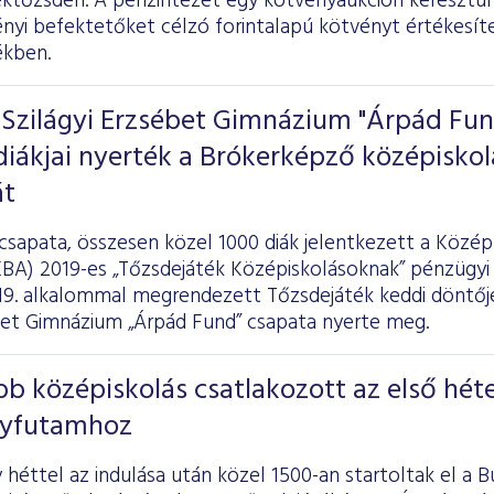
éktőzsdén. A pénzintézet egy kötvényaukción keresztül 
nyi befektetőket célzó forintalapú kötvényt értékesítet
ékben.
 Szilágyi Erzsébet Gimnázium "Árpád Fun
iákjai nyerték a Brókerképző középiskol
át
 csapata, összesen közel 1000 diák jelentkezett a Közé
BA) 2019-es „Tőzsdejáték Középiskolásoknak” pénzügyi 
 19. alkalommal megrendezett Tőzsdejáték keddi döntőj
ébet Gimnázium „Árpád Fund” csapata nyerte meg.
öbb középiskolás csatlakozott az első hét
nyfutamhoz
héttel az indulása után közel 1500-an startoltak el a 