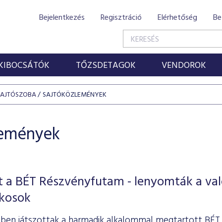
Bejelentkezés
Regisztráció
Elérhetőség
Be
KIBOCSÁTÓK
TŐZSDETAGOK
VENDOROK
SAJTÓSZOBA
SAJTÓKÖZLEMÉNYEK
lemények
 a BÉT Részvényfutam - lenyomták a val
ékosok
öbben játszottak a harmadik alkalommal megtartott BÉ