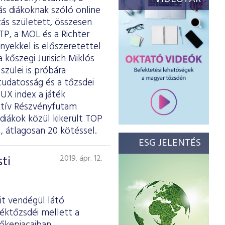
ás diákoknak szóló online
zás született, összesen
TP, a MOL és a Richter
ényekkel is előszeretettel
kőszegi Jurisich Miklós
szülei is próbára
tudatosság és a tőzsdei
UX index a játék
aktív Részvényfutam
diákok közül kikerült TOP
 átlagosan 20 kötéssel.
ESG JELENTÉS
ti
2019. ápr. 12.
it vendégül látó
téktőzsdéi mellett a