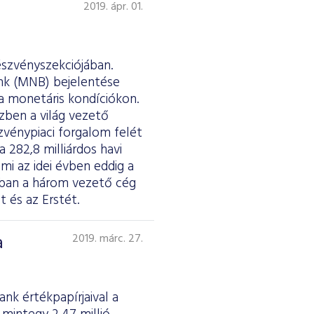
2019. ápr. 01.
észvényszekciójában.
nk (MNB) bejelentése
a monetáris kondíciókon.
zben a világ vezető
zvénypiaci forgalom felét
 282,8 milliárdos havi
mi az idei évben eddig a
ában a három vezető cég
 és az Erstét.
a
2019. márc. 27.
k értékpapírjaival a