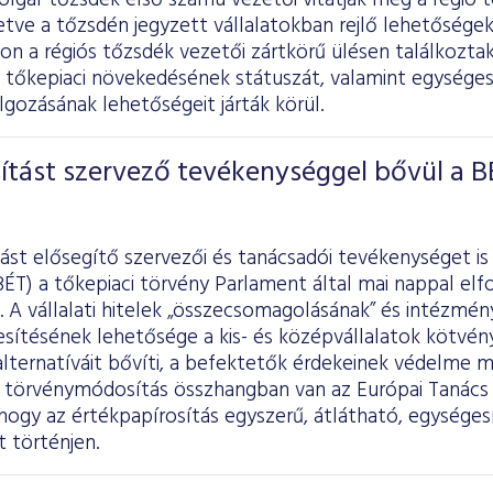
olgár tőzsdék első számú vezetői vitatják meg a régió t
letve a tőzsdén jegyzett vállalatokban rejlő lehetősége
n a régiós tőzsdék vezetői zártkörű ülésen találkozta
k tőkepiaci növekedésének státuszát, valamint egysége
gozásának lehetőségeit járták körül.
ítást szervező tevékenységgel bővül a B
ást elősegítő szervezői és tanácsadói tevékenységet is
BÉT) a tőkepiaci törvény Parlament által mai nappal e
 A vállalati hitelek „összecsomagolásának” és intézmé
sítésének lehetősége a kis- és középvállalatok kötvény
 alternatíváit bővíti, a befektetők érdekeinek védelme 
törvénymódosítás összhangban van az Európai Tanács
hogy az értékpapírosítás egyszerű, átlátható, egységesí
 történjen.