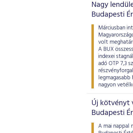
Nagy lendület
Budapesti É
Márciusban in
Magyarországo
volt meghatár
A BUX összess
indexei stagná
adó OTP 7,3 sz
részvényforgal
legmagasabb h
nagyon vetélk
Új kötvényt 
Budapesti É
A mai nappal 