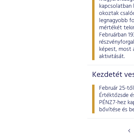
kapcsolatban b
okoztak csaló
legnagyobb fo
mértékét tekin
Februárban 193,
részvényforga
képest, most 
aktivitását.
Kezdetét ve
Február 25-tő
Értéktőzsde és
PÉNZ7-hez kap
bővítése és b