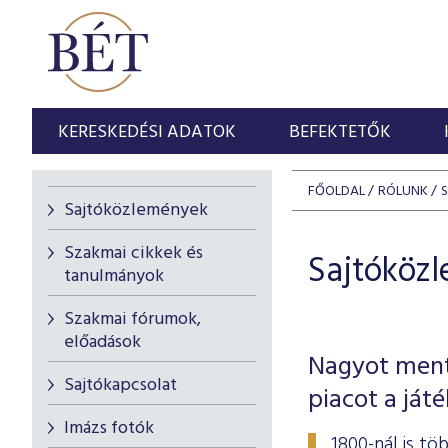
KERESKEDÉSI ADATOK
BEFEKTETŐK
FŐOLDAL
RÓLUNK
Sajtóközlemények
Szakmai cikkek és
Sajtóköz
tanulmányok
Szakmai fórumok,
előadások
Nagyot ment
Sajtókapcsolat
piacot a ját
Imázs fotók
1800-nál is t