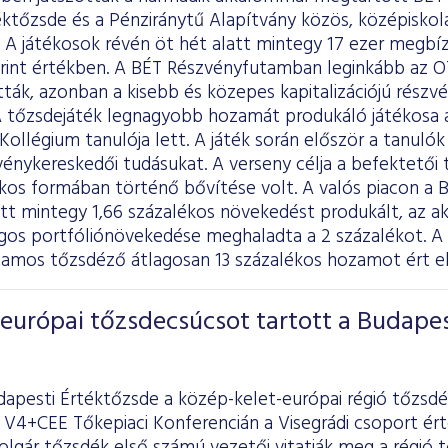
ktőzsde és a Pénziránytű Alapítvány közös, középiskol
 A játékosok révén öt hét alatt mintegy 17 ezer megbí
forint értékben. A BÉT Részvényfutamban leginkább az O
atták, azonban a kisebb és közepes kapitalizációjú részv
A tőzsdejáték legnagyobb hozamát produkáló játékosa a 
ollégium tanulója lett. A játék során először a tanulók 
énykereskedői tudásukat. A verseny célja a befektetői 
kos formában történő bővítése volt. A valós piacon a B
att mintegy 1,66 százalékos növekedést produkált, az 
agos portfóliónövekedése meghaladta a 2 százalékot. A 
tamos tőzsdéző átlagosan 13 százalékos hozamot ért el,
európai tőzsdecsúcsot tartott a Budapes
dapesti Értéktőzsde a közép-kelet-európai régió tőzsdé
A V4+CEE Tőkepiaci Konferencián a Visegrádi csoport ér