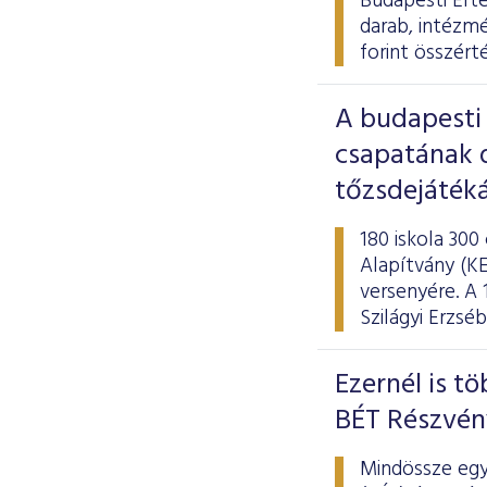
Budapesti Ért
darab, intézmé
forint összért
A budapesti
csapatának d
tőzsdejáték
180 iskola 300
Alapítvány (KE
versenyére. A
Szilágyi Erzs
Ezernél is t
BÉT Részvé
Mindössze egy 