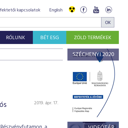
fektetői kapcsolatok
English
RÓLUNK
BÉT ESG
ZÖLD TERMÉKEK
SZÉCHENYI 2020
ós
2019. ápr. 17.
T Részvényfutamon, a
VIDEÓTÁR