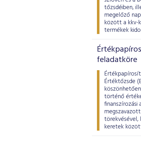
szlovén és a b
tőzsdéiben, il
megelőző napo
között a kkv-
termékek kidol
Értékpapíros
feladatköre
Értékpapírosít
Értéktőzsde (
köszönhetően.
történő értéke
finanszírozási
megszavazott 
törekvésével, 
keretek között