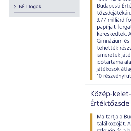
Budapesti Érté
BÉT logók
tőzsdejátékán.
3,77 milliárd 
papírjait forg
kereskedtek. 
Gimnázium és K
tehették részv
ismeretek játé
időtartama al
játékosok átl
10 részvényfu
Közép-kelet-
Értéktőzsde
Ma tartja a Bu
találkozóját. 