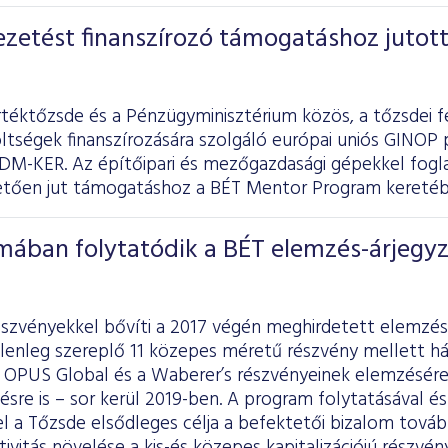
zetést finanszírozó támogatáshoz jutott
rtéktőzsde és a Pénzügyminisztérium közös, a tőzsdei f
ltségek finanszírozására szolgáló európai uniós GINOP 
DM-KER. Az építőipari és mezőgazdasági gépekkel foglal
vetően jut támogatáshoz a BÉT Mentor Program keretéb
mában folytatódik a BÉT elemzés-árjegyz
észvényekkel bővíti a 2017 végén meghirdetett elemzés
lenleg szereplő 11 közepes méretű részvény mellett há
z OPUS Global és a Waberer’s részvényeinek elemzésér
ésre is – sor kerül 2019-ben. A program folytatásával é
el a Tőzsde elsődleges célja a befektetői bizalom továb