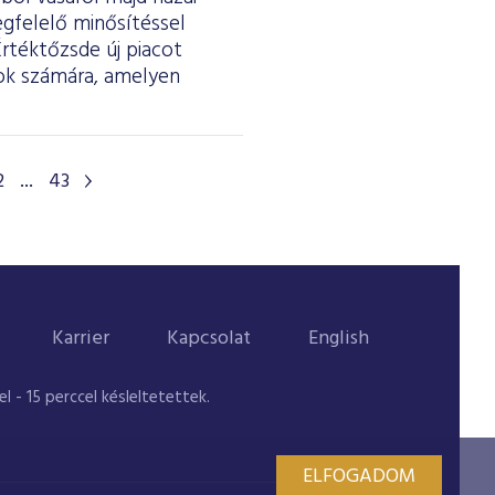
egfelelő minősítéssel
Értéktőzsde új piacot
tok számára, amelyen
2
...
43
Karrier
Kapcsolat
English
 - 15 perccel késleltetettek.
ELFOGADOM