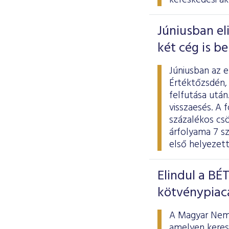
kereskedési ak
Júniusban el
két cég is b
Júniusban az 
Értéktőzsdén,
felfutása utá
visszaesés. A f
százalékos cs
árfolyama 7 sz
első helyezett
Elindul a BÉ
kötvénypiac
A Magyar Nemze
amelyen keresz