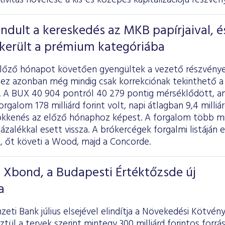
tivitás növelése a kis-és közepes kapitalizációjú részvé
indult a kereskedés az MKB papírjaival, é
ekerült a prémium kategóriába
előző hónapot követően gyengültek a vezető részvénye
 ez azonban még mindig csak korrekciónak tekinthető a
n. A BUX 40 904 pontról 40 279 pontig mérséklődött, am
orgalom 178 milliárd forint volt, napi átlagban 9,4 milliárd
ökkenés az előző hónaphoz képest. A forgalom több min
ázalékkal esett vissza. A brókercégek forgalmi listáján e
, őt követi a Wood, majd a Concorde.
T Xbond, a Budapesti Értéktőzsde új
a
ti Bank július elsejével elindítja a Növekedési Kötvé
tül a tervek szerint mintegy 300 milliárd forintos forrá