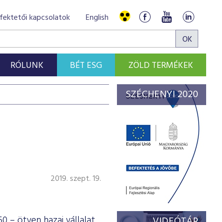
fektetői kapcsolatok
English
RÓLUNK
BÉT ESG
ZÖLD TERMÉKEK
SZÉCHENYI 2020
2019. szept. 19.
0 – ötven hazai vállalat
VIDEÓTÁR