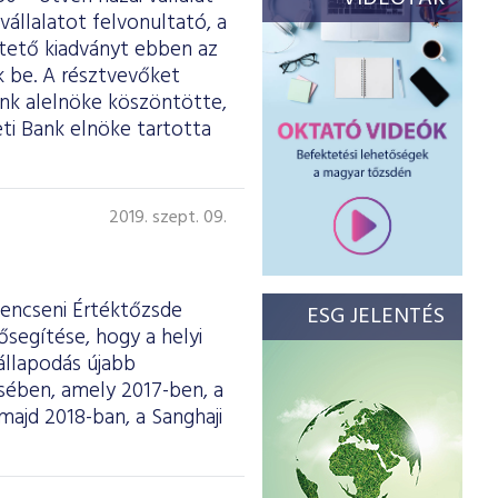
vállalatot felvonultató, a
ltető kiadványt ebben az
 be. A résztvevőket
ank alelnöke köszöntötte,
ti Bank elnöke tartotta
2019. szept. 09.
Sencseni Értéktőzsde
ESG JELENTÉS
ősegítése, hogy a helyi
állapodás újabb
ésében, amely 2017-ben, a
majd 2018-ban, a Sanghaji