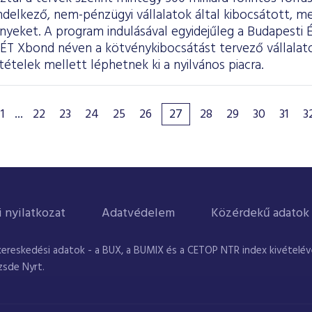
ndelkező, nem-pénzügyi vállalatok által kibocsátott, m
nyeket. A program indulásával egyidejűleg a Budapesti 
BÉT Xbond néven a kötvénykibocsátást tervező vállala
tételek mellett léphetnek ki a nyilvános piacra.
1
...
22
23
24
25
26
27
28
29
30
31
3
i nyilatkozat
Adatvédelem
Közérdekű adatok
kereskedési adatok - a BUX, a BUMIX és a CETOP NTR index kivételével
zsde Nyrt.