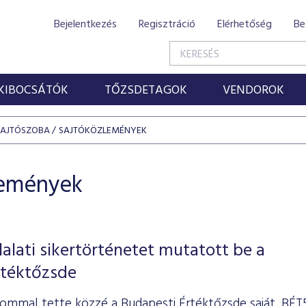
Bejelentkezés
Regisztráció
Elérhetőség
Be
KIBOCSÁTÓK
TŐZSDETAGOK
VENDOROK
SAJTÓSZOBA
SAJTÓKÖZLEMÉNYEK
lemények
lalati sikertörténetet mutatott be a
rtéktőzsde
ommal tette közzé a Budapesti Értéktőzsde saját, BÉT5