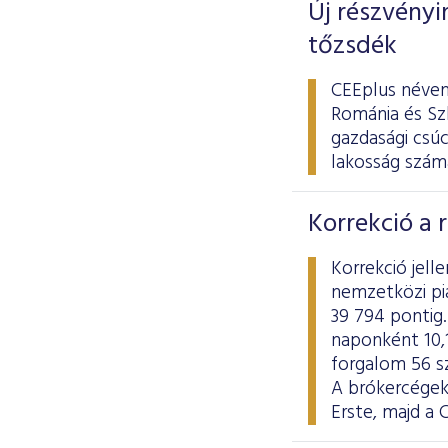
Új részvényi
tőzsdék
CEEplus néven
Románia és Szl
gazdasági csú
lakosság számá
Korrekció a 
Korrekció jel
nemzetközi pi
39 794 pontig.
naponként 10,1
forgalom 56 sz
A brókercégek
Erste, majd a 