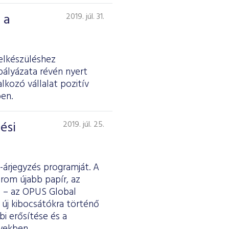
 a
2019. júl. 31.
elkészüléshez
pályázata révén nyert
kozó vállalat pozitív
en.
ési
2019. júl. 25.
-árjegyzés programját. A
rom újabb papír, az
e – az OPUS Global
s új kibocsátókra történő
bi erősítése és a