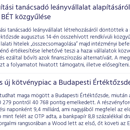
ítási tanácsadó leányvállalat alapításáról
 BÉT közgyűlése
ási tanácsadó leányvállalat létrehozásáról döntöttek a
ktőzsde augusztus 14-én összehívott rendkívüli közgyű
llalati hitelek „összecsomagolása” majd intézményi bef
nő értékesítése lehetővé teszi a hazai vállalatok közv
s ezáltal bővíti azok finanszírozási alternatíváit. A me
ezt a folyamatot hivatott támogatni, illetve elősegíteni.
s új kötvénypiac a Budapesti Értéktőzsd
tudhat maga mögött a Budapesti Értéktőzsde, miután a
0 279 pontról 40 768 pontig emelkedett. A részvényforg
ési naponként 9,4 milliárd, ami nagyjából megfelel az el
mint felét az OTP adta, a bankpapír 8,8 százalékkal dr
rgalmi rangsorában a Wood lett az első, őt követi az E