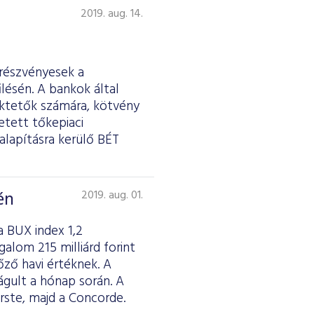
2019. aug. 14.
 részvényesek a
lésén. A bankok által
ektetők számára, kötvény
etett tőkepiaci
galapításra kerülő BÉT
én
2019. aug. 01.
 BUX index 1,2
alom 215 milliárd forint
őző havi értéknek. A
ágult a hónap során. A
rste, majd a Concorde.