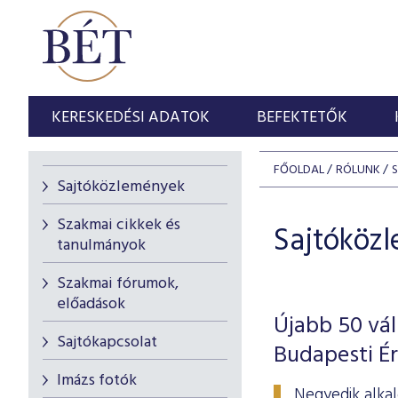
KERESKEDÉSI ADATOK
BEFEKTETŐK
FŐOLDAL
RÓLUNK
Sajtóközlemények
Szakmai cikkek és
Sajtóköz
tanulmányok
Szakmai fórumok,
előadások
Újabb 50 vál
Sajtókapcsolat
Budapesti É
Imázs fotók
Negyedik alkal