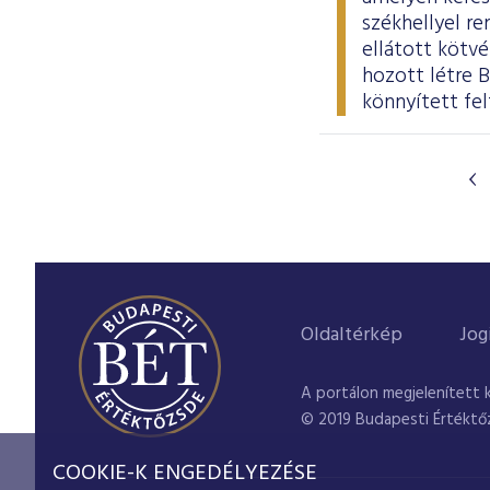
székhellyel re
ellátott kötvé
hozott létre 
könnyített fel
Oldaltérkép
Jog
A portálon megjelenített 
© 2019 Budapesti Értéktő
COOKIE-K ENGEDÉLYEZÉSE