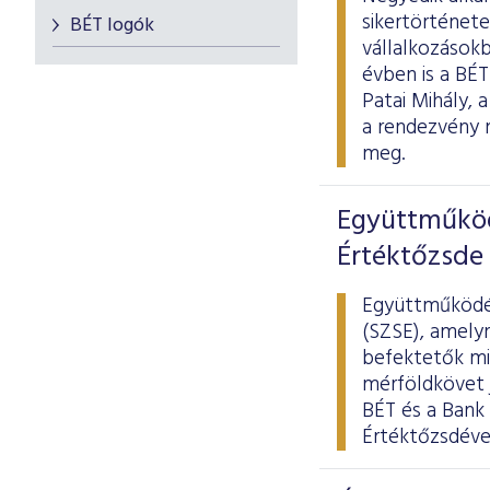
sikertörténete
BÉT logók
vállalkozások
évben is a BÉ
Patai Mihály,
a rendezvény 
meg.
Együttműköd
Értéktőzsde 
Együttműködés
(SZSE), amelyn
befektetők mi
mérföldkövet j
BÉT és a Bank 
Értéktőzsdével