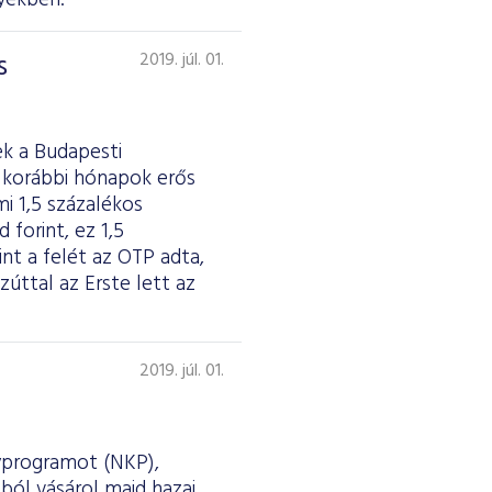
nyekben.
s
2019. júl. 01.
k a Budapesti
 korábbi hónapok erős
i 1,5 százalékos
 forint, ez 1,5
t a felét az OTP adta,
zúttal az Erste lett az
2019. júl. 01.
nyprogramot (NKP),
sból vásárol majd hazai