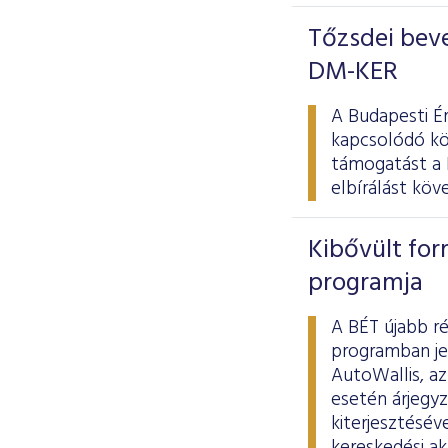
Tőzsdei beve
DM-KER
A Budapesti É
kapcsolódó kö
támogatást a 
elbírálást kö
Kibővült for
programja
A BÉT újabb r
programban je
AutoWallis, a
esetén árjegyz
kiterjesztésév