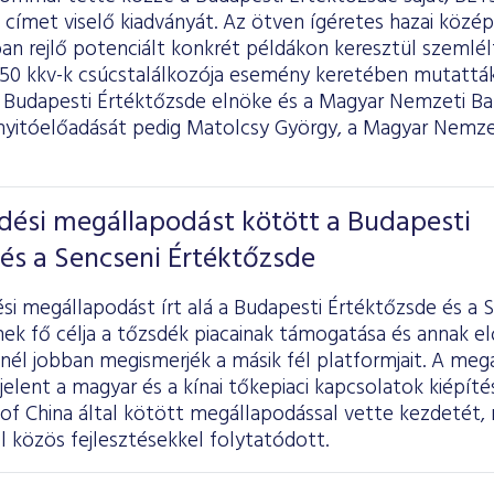
 címet viselő kiadványát. Az ötven ígéretes hazai közép
ban rejlő potenciált konkrét példákon keresztül szemlé
T50 kkv-k csúcstalálkozója esemény keretében mutatták
 a Budapesti Értéktőzsde elnöke és a Magyar Nemzeti B
nyitóelőadását pedig Matolcsy György, a Magyar Nemze
ési megállapodást kötött a Budapesti
és a Sencseni Értéktőzsde
i megállapodást írt alá a Budapesti Értéktőzsde és a 
ek fő célja a tőzsdék piacainak támogatása és annak el
nél jobban megismerjék a másik fél platformjait. A meg
elent a magyar és a kínai tőkepiaci kapcsolatok kiépít
of China által kötött megállapodással vette kezdetét, 
 közös fejlesztésekkel folytatódott.