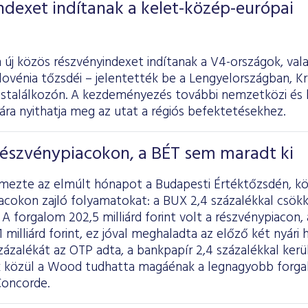
ndexet indítanak a kelet-közép-európai
 új közös részvényindexet indítanak a V4-országok, val
ovénia tőzsdéi – jelentették be a Lengyelországban, Kr
cstalálkozón. A kezdeményezés további nemzetközi és 
ra nyithatja meg az utat a régiós befektetésekhez.
részvénypiacokon, a BÉT sem maradt ki
lemezte az elmúlt hónapot a Budapesti Értéktőzsdén, k
acokon zajló folyamatokat: a BUX 2,4 százalékkal csök
 A forgalom 202,5 milliárd forint volt a részvénypiacon,
 milliárd forint, ez jóval meghaladta az előző két nyári 
ázalékát az OTP adta, a bankpapír 2,4 százalékkal került 
 közül a Wood tudhatta magáénak a legnagyobb forgal
Concorde.