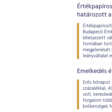
Értékpapíros
határozott a
Értékpapírosít
Budapesti Érté
kihelyezett vá
formában törté
megjelenését é
leányvállalat 
Emelkedés é
Erős hónapot 
százalékkal, 4
volt, keresked
forgalom több 
brókercégek fo