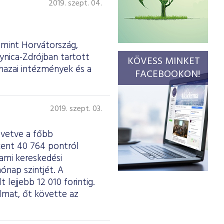
2019. szept. 04.
amint Horvátország,
ynica-Zdrójban tartott
KÖVESS MINKET
hazai intézmények és a
FACEBOOKON!
2019. szept. 03.
övetve a főbb
kent 40 764 pontról
 ami kereskedési
hónap szintjét. A
lejjebb 12 010 forintig.
mat, őt követte az